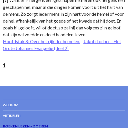
[7]
Want er is nergens een geschapen hemel en ook nergens een
geschapen hel, maar al die dingen komen voort uit het hart van
de mens. Zo zorgt ieder mens in zijn hart voor de hemel of voor
de hel, afhankelijk van het goede of het kwade dat hij doet. En
zoals hij gelooft, wil of doet, zo zal hij dan volgens zijn geloof,
dat zijn wil voedde en deed handelen, leven.
Hoofdstuk 8: Over het rijk der hemelen.
-
Jakob Lorber - Het
Grote Johannes Evangelie (deel 2)
1
WELKOM
ARTIKELEN
BOEKEN LEZEN – ZOEKEN