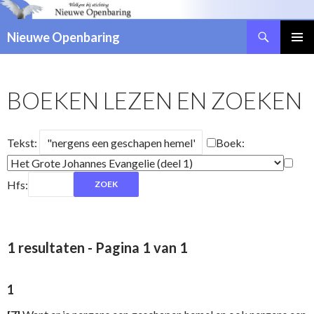
Zoeken
Nieuwe Openbaring
NAAR
DE
INHOUD
BOEKEN LEZEN EN ZOEKEN
SPRINGEN
Tekst:
Boek:
Hfs:
1 resultaten - Pagina 1 van 1
1