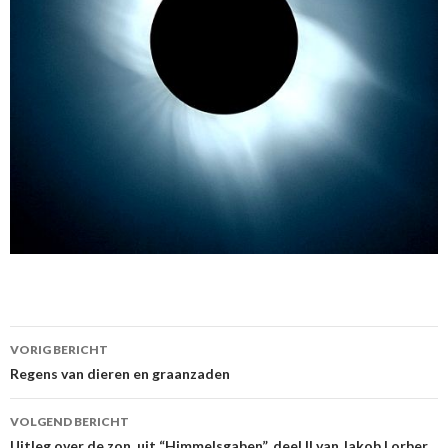
Berichtnavigatie
VORIG BERICHT
Regens van dieren en graanzaden
VOLGEND BERICHT
Uitleg over de zon, uit “Himmelsgaben”, deel II van Jakob Lorber