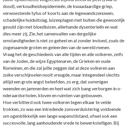
dood), verkoudheidsepidemieën, de kwaadaardige griep,
verwoestende tyfus of koorts aan de ingewandszenuwen,
schadelijke huiduitslag, luizenplagen met bulten die gewoonlijk
gevuld zijn met bloedluizen, allerhande dysenterieën en wat
dies meer zij. Zie, het samenvallen van dergelijke
omstandigheden is niet zo geheel en al zonder invloed, zoals de
zogenaamde groten en geleerden van de wereld menen.
Vraag het de geschiedenis van alle tijden en alle volkeren, zelfs
van de Joden, de wijze Egyptenaren, de Grieken en oude
Romeinen, en die zal jullie zeggen dat al deze volkeren aan
zulke verschijnselen nooit vreugde, maar integendeel slechts
altijd een grote angst beleefden, zo erg, dat sommigen
weenden en jammerden en heel wat zich bang verborgen in o­
nderaardse holen, kloven en ruimten van gebouwen.
Hoe verbitterd ook twee volkeren tegen elkaar te velde
trokken, zo was een intredende zonsverduistering voldoende
om ogenblikkelijk een lange wapenstilstand, ofwel ook een
succesvolle, lang aanhoudende vrede te bewerkstelligen. Bij