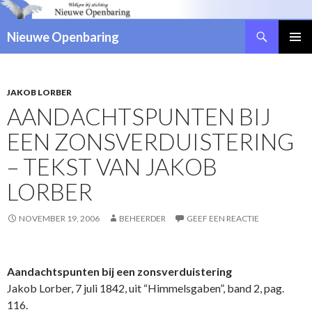
Zoeken
Nieuwe Openbaring
NAAR
DE
INHOUD
SPRINGEN
JAKOB LORBER
AANDACHTSPUNTEN BIJ
EEN ZONSVERDUISTERING
– TEKST VAN JAKOB
LORBER
NOVEMBER 19, 2006
BEHEERDER
GEEF EEN REACTIE
Aandachtspunten bij een zonsverduistering
Jakob Lorber, 7 juli 1842, uit “Himmelsgaben”, band 2, pag.
116.