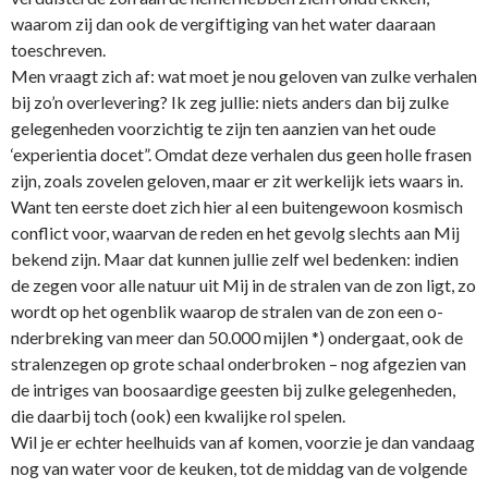
waarom zij dan ook de vergiftiging van het water daaraan
toeschreven.
Men vraagt zich af: wat moet je nou geloven van zulke verhalen
bij zo’n overlevering? Ik zeg jullie: niets anders dan bij zulke
gelegenheden voorzichtig te zijn ten aanzien van het oude
‘experientia docet”. Omdat deze verhalen dus geen holle frasen
zijn, zoals zovelen geloven, maar er zit werkelijk iets waars in.
Want ten eerste doet zich hier al een buitengewoon kosmisch
conflict voor, waarvan de reden en het gevolg slechts aan Mij
bekend zijn. Maar dat kunnen jullie zelf wel bedenken: indien
de zegen voor alle natuur uit Mij in de stralen van de zon ligt, zo
wordt op het ogenblik waarop de stralen van de zon een o­
nderbreking van meer dan 50.000 mijlen *) o­ndergaat, ook de
stralenzegen op grote schaal o­nderbroken – nog afgezien van
de intriges van boosaardige geesten bij zulke gelegenheden,
die daarbij toch (ook) een kwalijke rol spelen.
Wil je er echter heelhuids van af komen, voorzie je dan vandaag
nog van water voor de keuken, tot de middag van de volgende