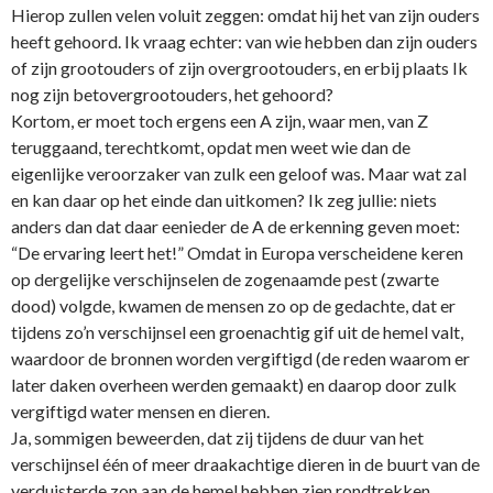
Hierop zullen velen voluit zeggen: omdat hij het van zijn ouders
heeft gehoord. Ik vraag echter: van wie hebben dan zijn ouders
of zijn grootouders of zijn overgrootouders, en erbij plaats Ik
nog zijn betovergrootouders, het gehoord?
Kortom, er moet toch ergens een A zijn, waar men, van Z
teruggaand, terechtkomt, opdat men weet wie dan de
eigenlijke veroorzaker van zulk een geloof was. Maar wat zal
en kan daar op het einde dan uitkomen? Ik zeg jullie: niets
anders dan dat daar eenieder de A de erkenning geven moet:
“De ervaring leert het!” Omdat in Europa verscheidene keren
op dergelijke verschijnselen de zogenaamde pest (zwarte
dood) volgde, kwamen de mensen zo op de gedachte, dat er
tijdens zo’n verschijnsel een groenachtig gif uit de hemel valt,
waardoor de bronnen worden vergiftigd (de reden waarom er
later daken overheen werden gemaakt) en daarop door zulk
vergiftigd water mensen en dieren.
Ja, sommigen beweerden, dat zij tijdens de duur van het
verschijnsel één of meer draakachtige dieren in de buurt van de
verduisterde zon aan de hemel hebben zien rondtrekken,