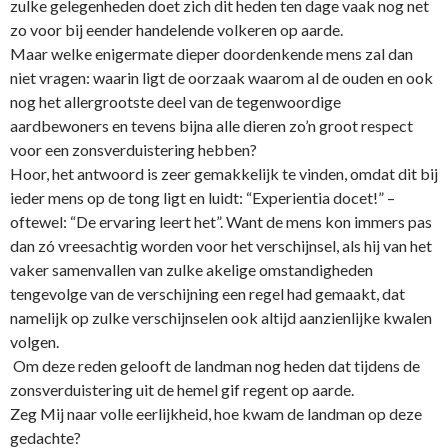
zulke gelegenheden doet zich dit heden ten dage vaak nog net
zo voor bij eender handelende volkeren op aarde.
Maar welke enigermate dieper doordenkende mens zal dan
niet vragen: waarin ligt de oorzaak waarom al de ouden en ook
nog het allergrootste deel van de tegenwoordige
aardbewoners en tevens bijna alle dieren zo’n groot respect
voor een zonsverduistering hebben?
Hoor, het antwoord is zeer gemakkelijk te vinden, omdat dit bij
ieder mens op de tong ligt en luidt: “Experientia docet!” –
oftewel: “De ervaring leert het”. Want de mens kon immers pas
dan zó vreesachtig worden voor het verschijnsel, als hij van het
vaker samenvallen van zulke akelige omstandigheden
tengevolge van de verschijning een regel had gemaakt, dat
namelijk op zulke verschijnselen ook altijd aanzienlijke kwalen
volgen.
Om deze reden gelooft de landman nog heden dat tijdens de
zonsverduistering uit de hemel gif regent op aarde.
Zeg Mij naar volle eerlijkheid, hoe kwam de landman op deze
gedachte?