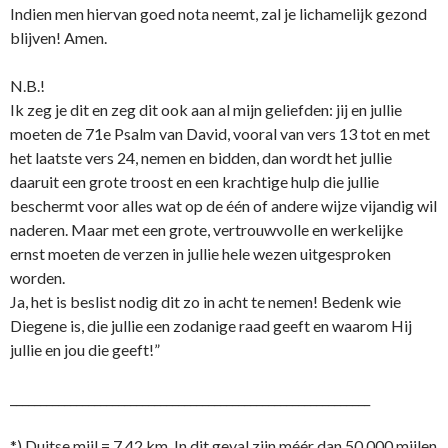
Indien men hiervan goed nota neemt, zal je lichamelijk gezond
blijven! Amen.
N.B.!
Ik zeg je dit en zeg dit ook aan al mijn geliefden: jij en jullie
moeten de 71e Psalm van David, vooral van vers 13 tot en met
het laatste vers 24, nemen en bidden, dan wordt het jullie
daaruit een grote troost en een krachtige hulp die jullie
beschermt voor alles wat op de één of andere wijze vijandig wil
naderen. Maar met een grote, vertrouwvolle en werkelijke
ernst moeten de verzen in jullie hele wezen uitgesproken
worden.
Ja, het is beslist nodig dit zo in acht te nemen! Bedenk wie
Diegene is, die jullie een zodanige raad geeft en waarom Hij
jullie en jou die geeft!”
____________________________________________________________
*) Duitse mijl = 7,42 km. In dit geval zijn méér dan 50.000 mijlen