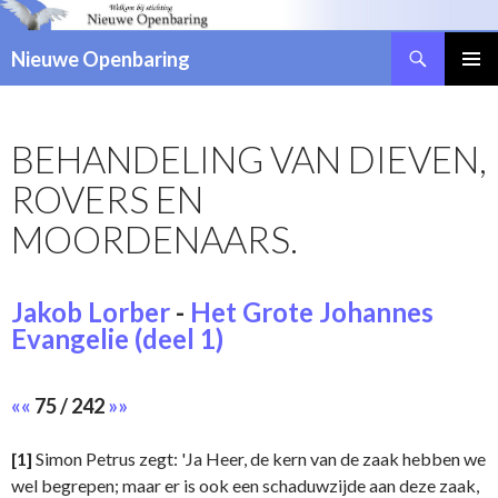
Zoeken
Nieuwe Openbaring
NAAR
DE
INHOUD
BEHANDELING VAN DIEVEN,
SPRINGEN
ROVERS EN
MOORDENAARS.
Jakob Lorber
-
Het Grote Johannes
Evangelie (deel 1)
««
75 / 242
»»
[1]
Simon Petrus zegt: 'Ja Heer, de kern van de zaak hebben we
wel begrepen; maar er is ook een schaduwzijde aan deze zaak,