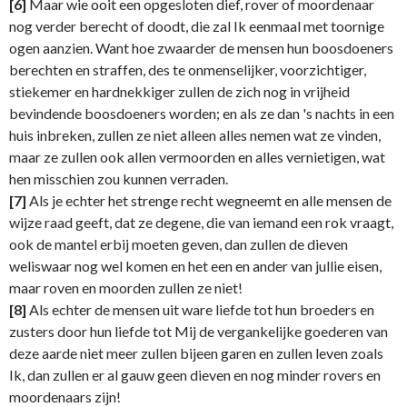
[6]
Maar wie ooit een opgesloten dief, rover of moordenaar
nog verder berecht of doodt, die zal Ik eenmaal met toornige
ogen aanzien. Want hoe zwaarder de mensen hun boosdoeners
berechten en straffen, des te onmenselijker, voorzichtiger,
stiekemer en hardnekkiger zullen de zich nog in vrijheid
bevindende boosdoeners worden; en als ze dan 's nachts in een
huis inbreken, zullen ze niet alleen alles nemen wat ze vinden,
maar ze zullen ook allen vermoorden en alles vernietigen, wat
hen misschien zou kunnen verraden.
[7]
Als je echter het strenge recht wegneemt en alle mensen de
wijze raad geeft, dat ze degene, die van iemand een rok vraagt,
ook de mantel erbij moeten geven, dan zullen de dieven
weliswaar nog wel komen en het een en ander van jullie eisen,
maar roven en moorden zullen ze niet!
[8]
Als echter de mensen uit ware liefde tot hun broeders en
zusters door hun liefde tot Mij de vergankelijke goederen van
deze aarde niet meer zullen bijeen garen en zullen leven zoals
Ik, dan zullen er al gauw geen dieven en nog minder rovers en
moordenaars zijn!