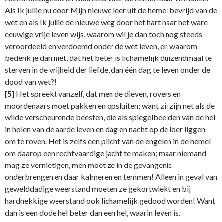
Als Ik jullie nu door Mijn nieuwe leer uit de hemel bevrijd van de
wet en als Ik jullie de nieuwe weg door het hart naar het ware
eeuwige vrije leven wijs, waarom wil je dan toch nog steeds
veroordeeld en verdoemd onder de wet leven, en waarom
bedenk je dan niet, dat het beter is lichamelijk duizendmaal te
sterven in de vrijheid der liefde, dan één dag te leven onder de
dood van wet?!
[5]
Het spreekt vanzelf, dat men de dieven, rovers en
moordenaars moet pakken en opsluiten; want zij zijn net als de
wilde verscheurende beesten, die als spiegelbeelden van de hel
in holen van de aarde leven en dag en nacht op de loer liggen
om te roven. Het is zelfs een plicht van de engelen in de hemel
om daarop een rechtvaardige jacht te maken; maar niemand
mag ze vernietigen, men moet ze in de gevangenis
onderbrengen en daar kalmeren en temmen! Alleen in geval van
gewelddadige weerstand moeten ze gekortwiekt en bij
hardnekkige weerstand ook lichamelijk gedood worden! Want
dan is een dode hel beter dan een hel, waarin leven is.