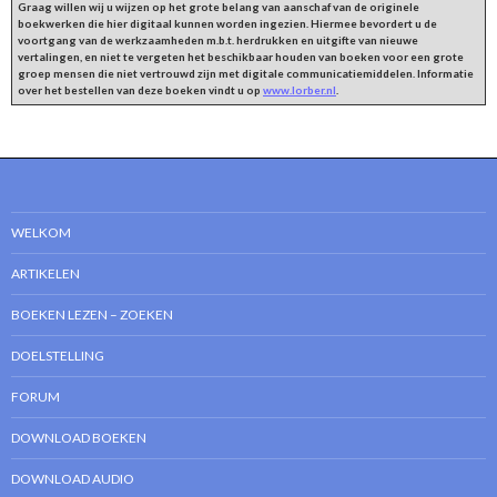
Graag willen wij u wijzen op het grote belang van aanschaf van de originele
boekwerken die hier digitaal kunnen worden ingezien. Hiermee bevordert u de
voortgang van de werkzaamheden m.b.t. herdrukken en uitgifte van nieuwe
vertalingen, en niet te vergeten het beschikbaar houden van boeken voor een grote
groep mensen die niet vertrouwd zijn met digitale communicatiemiddelen. Informatie
over het bestellen van deze boeken vindt u op
www.lorber.nl
.
WELKOM
ARTIKELEN
BOEKEN LEZEN – ZOEKEN
DOELSTELLING
FORUM
DOWNLOAD BOEKEN
DOWNLOAD AUDIO