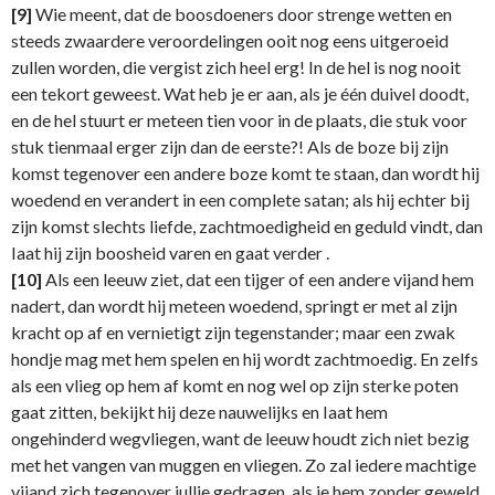
[9]
Wie meent, dat de boosdoeners door strenge wetten en
steeds zwaardere veroordelingen ooit nog eens uitgeroeid
zullen worden, die vergist zich heel erg! In de hel is nog nooit
een tekort geweest. Wat heb je er aan, als je één duivel doodt,
en de hel stuurt er meteen tien voor in de plaats, die stuk voor
stuk tienmaal erger zijn dan de eerste?! Als de boze bij zijn
komst tegenover een andere boze komt te staan, dan wordt hij
woedend en verandert in een complete satan; als hij echter bij
zijn komst slechts liefde, zachtmoedigheid en geduld vindt, dan
Iaat hij zijn boosheid varen en gaat verder .
[10]
Als een leeuw ziet, dat een tijger of een andere vijand hem
nadert, dan wordt hij meteen woedend, springt er met al zijn
kracht op af en vernietigt zijn tegenstander; maar een zwak
hondje mag met hem spelen en hij wordt zachtmoedig. En zelfs
als een vlieg op hem af komt en nog wel op zijn sterke poten
gaat zitten, bekijkt hij deze nauwelijks en Iaat hem
ongehinderd wegvliegen, want de leeuw houdt zich niet bezig
met het vangen van muggen en vliegen. Zo zal iedere machtige
vijand zich tegenover jullie gedragen, als je hem zonder geweld