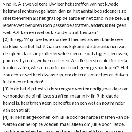
vind ik. Als we volgens Uw leer het straffen van het kwade
helemaal achterwege laten, dan zal het aantal boosdoeners zo
snel toenemen als het gras op de aarde en het zand in de zee. Bij
iedere wet behoren toch passende straffen, anders is het geen
wet. -Of kan een wet ook zonder straf bestaan?
[2]
Ik zeg: 'Mijn beste, je oordeelt hier net als een blinde over
de kleur van het licht! Ga nu eens kijken in de dierentuinen van
de rijken; daar zie je allerlei wilde dieren, zoals tijgers, leeuwen,
panters, hyena's, wolven en beren. Als die beesten niet in sterke
kooien zaten, wie zou dan in hun buurt geen gevaar lopen?! Het
zou echter wel heel dwaas zijn, om de tere lammetjes en duiven
in kooien te houden!
[3]
In de hel zijn beslist de strengste wetten nodig, met daaraan
verbonden de pijnlijkste straffen; maar in Mijn Rijk, dat de
hemel is, heeft men geen behoefte aan een wet en nog minder
aan een straf!
[4]
Ik ben niet gekomen, om jullie door de harde straffen van de
wetten der hel op te voeden, maar alleen om jullie door liefde,
zachtmoedigheid en waarheid voor de hemel klaar te maken.