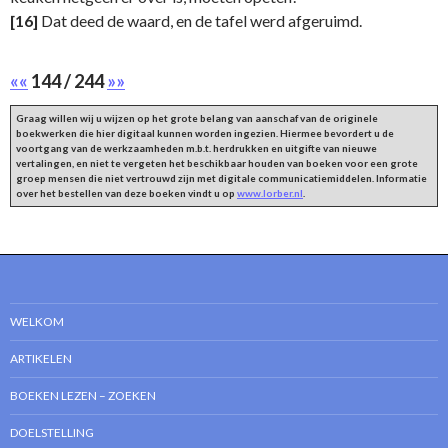
[16]
Dat deed de waard, en de tafel werd afgeruimd.
««
144 / 244
»»
Graag willen wij u wijzen op het grote belang van aanschaf van de originele
boekwerken die hier digitaal kunnen worden ingezien. Hiermee bevordert u de
voortgang van de werkzaamheden m.b.t. herdrukken en uitgifte van nieuwe
vertalingen, en niet te vergeten het beschikbaar houden van boeken voor een grote
groep mensen die niet vertrouwd zijn met digitale communicatiemiddelen. Informatie
over het bestellen van deze boeken vindt u op
www.lorber.nl
.
WELKOM
ARTIKELEN
BOEKEN LEZEN – ZOEKEN
DOELSTELLING