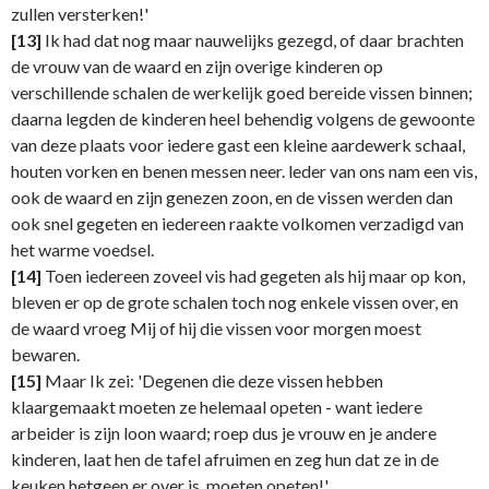
zullen versterken!'
[13]
Ik had dat nog maar nauwelijks gezegd, of daar brachten
de vrouw van de waard en zijn overige kinderen op
verschillende schalen de werkelijk goed bereide vissen binnen;
daarna legden de kinderen heel behendig volgens de gewoonte
van deze plaats voor iedere gast een kleine aardewerk schaal,
houten vorken en benen messen neer. leder van ons nam een vis,
ook de waard en zijn genezen zoon, en de vissen werden dan
ook snel gegeten en iedereen raakte volkomen verzadigd van
het warme voedsel.
[14]
Toen iedereen zoveel vis had gegeten als hij maar op kon,
bleven er op de grote schalen toch nog enkele vissen over, en
de waard vroeg Mij of hij die vissen voor morgen moest
bewaren.
[15]
Maar Ik zei: 'Degenen die deze vissen hebben
klaargemaakt moeten ze helemaal opeten - want iedere
arbeider is zijn loon waard; roep dus je vrouw en je andere
kinderen, laat hen de tafel afruimen en zeg hun dat ze in de
keuken hetgeen er over is, moeten opeten!'