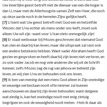
Uw innerlijke geest betreft niet de dienaar van een die hoger is
dan U, maar met de Allerhoogste samen Zelf een Heer, die noch
op deze aarde noch in de hemelen Zijns gelijke heeft.
[7]
U bent wat Uw geest betreft met God een en hetzelfde
Wezen; dat U nu echter als mens onder ons leeft, moet ook
alleen Uw wil zijn -want voor U kan niets onmogelijk zijn!
[8]
Er staat weliswaar bij Mozes geschreven dat niemand God
kan zien en daarbij kan leven; maar die uitspraak zal vast ook
een andere betekenis hebben. Want vader Abraham heeft God
gezien en gesproken en heeft daarbij zijn leven niet verloren, en
zo ook vader Jacob en nog vele anderen die wij uit de Schrift
kennen; zelfs Mozes zag de rug van jehova en behield zijn
leven, en wij zien U nu en behouden ook ons leven.
[9]
Ik ben van mening dat een mens God alleen in Zijn oneindige
en eeuwige oerbestaan nooit ofte nimmer zal kunnen
aanschouwen en daarbij zijn leven behouden; want datgene
wat eindig is, kan het oneindige nooit met enig zintuig
begrijpen en ook de eeuwigheid nooit meten. -Heb ik daar als