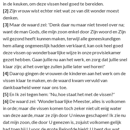
in de keuken, om deze vissen heel goed te bereiden.
[2]
Zijn vrouw wist echter niet wat ze van dit wonder moest
denken.
[3]
Maar de waard zei: 'Denk daar nu maar niet teveel over na;
want de man Gods, die mijn zoon enkel door Zijn woord en Zijn
wil gezond heeft kunnen maken, terwijl alle geneeskundigen
hem allang ongeneeslijk hadden verklaard, kan ook heel goed
deze vissen op wonderbaarlijke wijze in onze provisiekamer
gezet hebben. Gaan jullie nu aan het werk, en zorg dat jullie snel
klaar zijn; al het overige zullen jullie later wel horen!'
[4]
Daarop gingen de vrouwen de kinderen aan het werk om de
vissen klaar te maken, en de waard kwam vervuld van
dankbaarheid weer naar ons toe.
[5]
En Ik zei tegen hem: 'Nu, hoe staat het met de vissen?'
[6]
De waard zei: 'Wonderbaarlijke Meester, alles is volkomen
in orde; maar die vissen komen toch zeker niet uit enig water
van deze aarde, maar ze zijn door U nieuw geschapen! Ik zie nu
dat mijn zoon, die door U genezen is, zojuist volkomen gelijk
had toen hij U voor de grote Beloofde hield; U bent dus wat