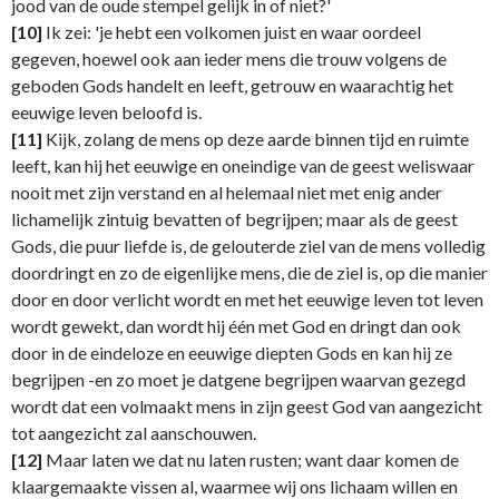
jood van de oude stempel gelijk in of niet?'
[10]
Ik zei: 'je hebt een volkomen juist en waar oordeel
gegeven, hoewel ook aan ieder mens die trouw volgens de
geboden Gods handelt en leeft, getrouw en waarachtig het
eeuwige leven beloofd is.
[11]
Kijk, zolang de mens op deze aarde binnen tijd en ruimte
leeft, kan hij het eeuwige en oneindige van de geest weliswaar
nooit met zijn verstand en al helemaal niet met enig ander
lichamelijk zintuig bevatten of begrijpen; maar als de geest
Gods, die puur liefde is, de gelouterde ziel van de mens volledig
doordringt en zo de eigenlijke mens, die de ziel is, op die manier
door en door verlicht wordt en met het eeuwige leven tot leven
wordt gewekt, dan wordt hij één met God en dringt dan ook
door in de eindeloze en eeuwige diepten Gods en kan hij ze
begrijpen -en zo moet je datgene begrijpen waarvan gezegd
wordt dat een volmaakt mens in zijn geest God van aangezicht
tot aangezicht zal aanschouwen.
[12]
Maar laten we dat nu laten rusten; want daar komen de
klaargemaakte vissen al, waarmee wij ons lichaam willen en