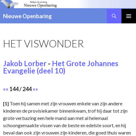
Zoeken
Nieuwe Openbaring
NAAR
DE
INHOUD
HET VISWONDER
SPRINGEN
Jakob Lorber
-
Het Grote Johannes
Evangelie (deel 10)
««
144 / 244
»»
[1]
Toen hij samen met zijn vrouwen enkele van zijn andere
kinderen de provisiekamer binnenkwam, trof hij daar tot zijn
grote verbazing een hele mand aan met al helemaal
schoongemaakte vissen van de beste en edelste soort, en hij
beval dan ook zijn vrouwen zijn kinderen, die goed thuis waren