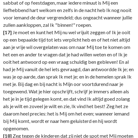
sabbat of op feestdagen, maar iedere minuut is Mij een
liefhebbend hart welkom en zelfs in de nacht heb Ik nog nooit
voor iemand de deur vergrendeld; dus ongeacht wanneer jullie
zullen aankloppen, zal Ik "binnen!" roepen.
[17]
Je moet en kunt het Mij nu wel vrijuit zeggen of Ik je ooit
op een bepaalde tijd tot iets verplicht heb en of het niet altijd
aan je vrije wil overgelaten was om naar Mij toe te komen om
het een en ander te vragen dat je had willen weten en of Ik je
ooit het antwoord op een vraag schuldig ben gebleven! En al
had je Mij vanuit de hel iets gevraagd, dan antwoordde Ik je; en
was je op aarde, dan sprak Ik met je; en in de hemelen sprak Ik
met je. Bij dag en bij nacht is Mijn oor voortdurend naar je
toegewend. Wat je hier opschrijft, schrijf je immers alleen als
het je in je tijd gelegen komt, en dat vind Ik altijd goed zolang
als je wilt en zoveel je wilt en zie, Ik vind het best! Zeg het ze
daarom heel precies: het is Mij om het even; wanneer iemand
bij Mij komt, wordt er naar hem geluisterd en hij wordt
opgenomen.
[18]
Zeg tegen de kinderen dat zij niet de spot met Mij moeten