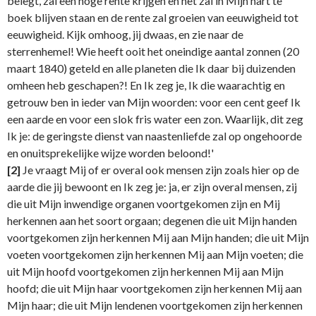
belegt, zal een hoge rente krijgen en het zal in Mijn hart te
boek blijven staan en de rente zal groeien van eeuwigheid tot
eeuwigheid. Kijk omhoog, jij dwaas, en zie naar de
sterrenhemel! Wie heeft ooit het oneindige aantal zonnen (20
maart 1840) geteld en alle planeten die Ik daar bij duizenden
omheen heb geschapen?! En Ik zeg je, Ik die waarachtig en
getrouw ben in ieder van Mijn woorden: voor een cent geef Ik
een aarde en voor een slok fris water een zon. Waarlijk, dit zeg
Ik je: de geringste dienst van naastenliefde zal op ongehoorde
en onuitsprekelijke wijze worden beloond!'
[2]
Je vraagt Mij of er overal ook mensen zijn zoals hier op de
aarde die jij bewoont en Ik zeg je: ja, er zijn overal mensen, zij
die uit Mijn inwendige organen voortgekomen zijn en Mij
herkennen aan het soort orgaan; degenen die uit Mijn handen
voortgekomen zijn herkennen Mij aan Mijn handen; die uit Mijn
voeten voortgekomen zijn herkennen Mij aan Mijn voeten; die
uit Mijn hoofd voortgekomen zijn herkennen Mij aan Mijn
hoofd; die uit Mijn haar voortgekomen zijn herkennen Mij aan
Mijn haar; die uit Mijn lendenen voortgekomen zijn herkennen