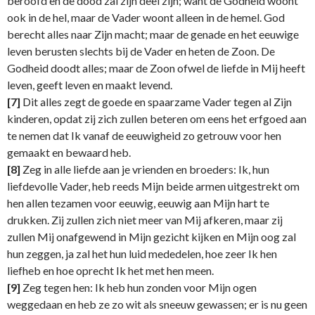
beroofd en de dood zal zijn deel zijn; want de Godheid woont
ook in de hel, maar de Vader woont alleen in de hemel. God
berecht alles naar Zijn macht; maar de genade en het eeuwige
leven berusten slechts bij de Vader en heten de Zoon. De
Godheid doodt alles; maar de Zoon ofwel de liefde in Mij heeft
leven, geeft leven en maakt levend.
[7]
Dit alles zegt de goede en spaarzame Vader tegen al Zijn
kinderen, opdat zij zich zullen beteren om eens het erfgoed aan
te nemen dat Ik vanaf de eeuwigheid zo getrouw voor hen
gemaakt en bewaard heb.
[8]
Zeg in alle liefde aan je vrienden en broeders: Ik, hun
liefdevolle Vader, heb reeds Mijn beide armen uitgestrekt om
hen allen tezamen voor eeuwig, eeuwig aan Mijn hart te
drukken. Zij zullen zich niet meer van Mij afkeren, maar zij
zullen Mij onafgewend in Mijn gezicht kijken en Mijn oog zal
hun zeggen, ja zal het hun luid mededelen, hoe zeer Ik hen
liefheb en hoe oprecht Ik het met hen meen.
[9]
Zeg tegen hen: Ik heb hun zonden voor Mijn ogen
weggedaan en heb ze zo wit als sneeuw gewassen; er is nu geen