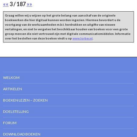
««
3 / 187
»»
Graag willen wij u wijzen op het grote belang van aanschaf van de originele
boekwerken die hier digitaal kunnen worden ingezien. Hiermee bevordert u de
voortgang van de werkzaamheden m.b.t. herdrukken en uitgifte van nieuwe
vertalingen, en niet te vergeten het beschikbaar houden van boeken voor een grote
groep mensen die niet vertrouwd zijn met digitale communicatiemiddelen. Informatie
over het bestellen van deze boeken vindt u op
www.lorber.nl
.
WELKOM
ARTIKELEN
BOEKEN LEZEN – ZOEKEN
DOELSTELLING
FORUM
DOWNLOAD BOEKEN