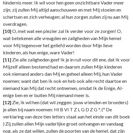
hindernis meer. Ik wil voor hen geen onzichtbare Vader meer
zijn; zij zullen Mij altijd aanschouwen en met Mij stoeien en
schertsen en zich verheugen; al hun zorgen zullen zij nu aan Mij
overdragen.
[10]
O, met wat een plezier zal Ik verder voor ze zorgen! O,
wat betekenen alle vreugden en zaligheden van Mijn hemel
voor Mij tegenover het geliefd worden door Mijn lieve
kinderen, als hun enige, ware Vader!
[11]
Zie alle zaligheden geef Ik je in ruil voor dit ene, dat Ik voor
Mijzelf alleen bestemd had en daarom zullen Mijn kinderen
ook niemand anders dan Mij en geheel alleen Mij, hun Vader
noemen; want dat ben Ik ook en heb ook alle recht daartoe en
niemand kan Mij dat recht ontnemen, omdat Ik de Enige, Al-
enige ben en er buiten Mij niemand meer is.
[12]
Zie, Ik wil hen (dat wil zeggen: jouw vrienden en broeders)
je allen bij naam noemen: Hl B VI T Z L G D Z G *. (* De
verklaring van deze tien letters staat aan het einde van dit boek
) Zij zullen allen Mijn vaderlijke groet ontvangen en vandaag
nog, als ze dat willen, zullen de poorten van de hemel, dat zijn