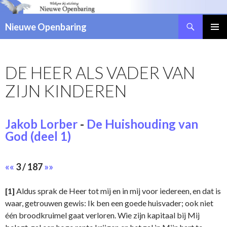
Zoeken
Nieuwe Openbaring
NAAR
DE
INHOUD
DE HEER ALS VADER VAN
SPRINGEN
ZIJN KINDEREN
Jakob Lorber
-
De Huishouding van
God (deel 1)
««
3 / 187
»»
[1]
Aldus sprak de Heer tot mij en in mij voor iedereen, en dat is
waar, getrouwen gewis: Ik ben een goede huisvader; ook niet
één broodkruimel gaat verloren. Wie zijn kapitaal bij Mij