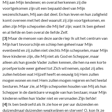
Mij aan Mijn lendenen; en overal herkennen zij die
voortgekomen zijn uit een bepaald deel van Mijn
wezenslichaam, Mij aan dat deel. En hun leven en hun zaligheid
komt overeen met het deel waaruit zij zijn voortgekomen, en
allen zijn Mijn schepselen die Mij lief zijn; want Ik ben geheel
en al liefde en ben overal de liefde Zelf.
[3]
Maar de mensen van deze aarde riep Ik uit het centrum van
Mijn hart tevoorschijn en schiep hen geheel naar Mijn
evenbeeld en zij zullen niet slechts Mijn schepselen, maar Mijn
lieve kinderen zijn, die Mij niet als God en Schepper, maar
alleen als hun goede Vader zullen kennen, die hen na een korte
proefperiode weer geheel tot Zich wil nemen, opdat zij alles
zullen hebben wat Hijzelf heeft en eeuwig bij Hem zullen
mogen wonen en met Hem zullen mogen regeren en het heelal
besturen. Maar zie, al Mijn schepselen houden van Mij als hun
Schepper in de dankbare vreugde van hun bestaan; maar Mijn
kinderen willen hun Vader niet en versmaden Zijn liefde!
[4]
Ik ben bedroefd als Ik zie hoe er per uur duizenden en
duizendmaal duizenden wegkwijnen en sterven! O, kon Ik ze