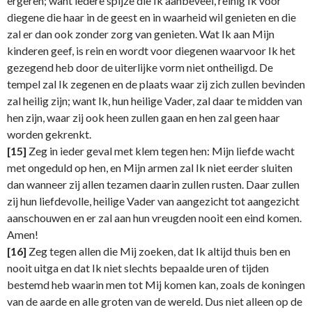
ergeren; want iedere spijze die Ik aanbeveel, reinig Ik voor
diegene die haar in de geest en in waarheid wil genieten en die
zal er dan ook zonder zorg van genieten. Wat Ik aan Mijn
kinderen geef, is rein en wordt voor diegenen waarvoor Ik het
gezegend heb door de uiterlijke vorm niet ontheiligd. De
tempel zal Ik zegenen en de plaats waar zij zich zullen bevinden
zal heilig zijn; want Ik, hun heilige Vader, zal daar te midden van
hen zijn, waar zij ook heen zullen gaan en hen zal geen haar
worden gekrenkt.
[15]
Zeg in ieder geval met klem tegen hen: Mijn liefde wacht
met ongeduld op hen, en Mijn armen zal Ik niet eerder sluiten
dan wanneer zij allen tezamen daarin zullen rusten. Daar zullen
zij hun liefdevolle, heilige Vader van aangezicht tot aangezicht
aanschouwen en er zal aan hun vreugden nooit een eind komen.
Amen!
[16]
Zeg tegen allen die Mij zoeken, dat Ik altijd thuis ben en
nooit uitga en dat Ik niet slechts bepaalde uren of tijden
bestemd heb waarin men tot Mij komen kan, zoals de koningen
van de aarde en alle groten van de wereld. Dus niet alleen op de