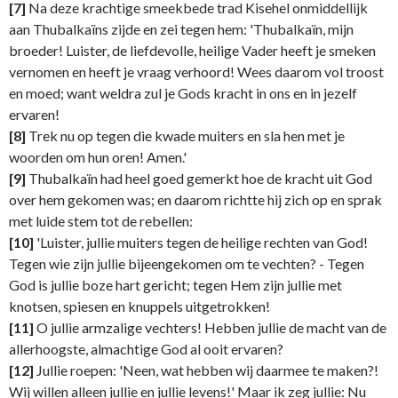
[7]
Na deze krachtige smeekbede trad Kisehel onmiddellijk
aan Thubalkaïns zijde en zei tegen hem: 'Thubalkaïn, mijn
broeder! Luister, de liefdevolle, heilige Vader heeft je smeken
vernomen en heeft je vraag verhoord! Wees daarom vol troost
en moed; want weldra zul je Gods kracht in ons en in jezelf
ervaren!
[8]
Trek nu op tegen die kwade muiters en sla hen met je
woorden om hun oren! Amen.'
[9]
Thubalkaïn had heel goed gemerkt hoe de kracht uit God
over hem gekomen was; en daarom richtte hij zich op en sprak
met luide stem tot de rebellen:
[10]
'Luister, jullie muiters tegen de heilige rechten van God!
Tegen wie zijn jullie bijeengekomen om te vechten? - Tegen
God is jullie boze hart gericht; tegen Hem zijn jullie met
knotsen, spiesen en knuppels uitgetrokken!
[11]
O jullie armzalige vechters! Hebben jullie de macht van de
allerhoogste, almachtige God al ooit ervaren?
[12]
Jullie roepen: 'Neen, wat hebben wij daarmee te maken?!
Wij willen alleen jullie en jullie levens!' Maar ik zeg jullie: Nu