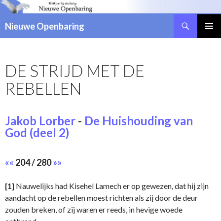
Zoeken
Nieuwe Openbaring
NAAR
DE
INHOUD
DE STRIJD MET DE
SPRINGEN
REBELLEN
Jakob Lorber
-
De Huishouding van
God (deel 2)
««
204 / 280
»»
[1]
Nauwelijks had Kisehel Lamech er op gewezen, dat hij zijn
aandacht op de rebellen moest richten als zij door de deur
zouden breken, of zij waren er reeds, in hevige woede