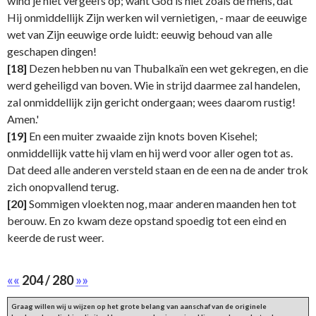
wind je niet vergeefs op; want God is niet zoals de mens, dat
Hij onmiddellijk Zijn werken wil vernietigen, - maar de eeuwige
wet van Zijn eeuwige orde luidt: eeuwig behoud van alle
geschapen dingen!
[18]
Dezen hebben nu van Thubalkaïn een wet gekregen, en die
werd geheiligd van boven. Wie in strijd daarmee zal handelen,
zal onmiddellijk zijn gericht ondergaan; wees daarom rustig!
Amen.'
[19]
En een muiter zwaaide zijn knots boven Kisehel;
onmiddellijk vatte hij vlam en hij werd voor aller ogen tot as.
Dat deed alle anderen versteld staan en de een na de ander trok
zich onopvallend terug.
[20]
Sommigen vloekten nog, maar anderen maanden hen tot
berouw. En zo kwam deze opstand spoedig tot een eind en
keerde de rust weer.
««
204 / 280
»»
Graag willen wij u wijzen op het grote belang van aanschaf van de originele