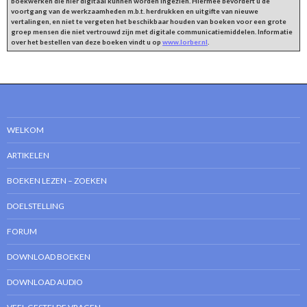
boekwerken die hier digitaal kunnen worden ingezien. Hiermee bevordert u de
voortgang van de werkzaamheden m.b.t. herdrukken en uitgifte van nieuwe
vertalingen, en niet te vergeten het beschikbaar houden van boeken voor een grote
groep mensen die niet vertrouwd zijn met digitale communicatiemiddelen. Informatie
over het bestellen van deze boeken vindt u op
www.lorber.nl
.
WELKOM
ARTIKELEN
BOEKEN LEZEN – ZOEKEN
DOELSTELLING
FORUM
DOWNLOAD BOEKEN
DOWNLOAD AUDIO