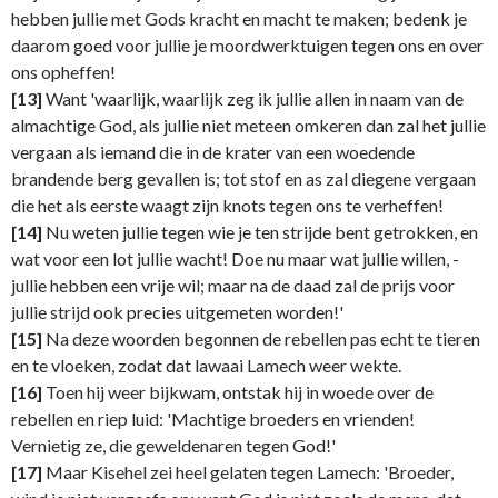
hebben jullie met Gods kracht en macht te maken; bedenk je
daarom goed voor jullie je moordwerktuigen tegen ons en over
ons opheffen!
[13]
Want 'waarlijk, waarlijk zeg ik jullie allen in naam van de
almachtige God, als jullie niet meteen omkeren dan zal het jullie
vergaan als iemand die in de krater van een woedende
brandende berg gevallen is; tot stof en as zal diegene vergaan
die het als eerste waagt zijn knots tegen ons te verheffen!
[14]
Nu weten jullie tegen wie je ten strijde bent getrokken, en
wat voor een lot jullie wacht! Doe nu maar wat jullie willen, -
jullie hebben een vrije wil; maar na de daad zal de prijs voor
jullie strijd ook precies uitgemeten worden!'
[15]
Na deze woorden begonnen de rebellen pas echt te tieren
en te vloeken, zodat dat lawaai Lamech weer wekte.
[16]
Toen hij weer bijkwam, ontstak hij in woede over de
rebellen en riep luid: 'Machtige broeders en vrienden!
Vernietig ze, die geweldenaren tegen God!'
[17]
Maar Kisehel zei heel gelaten tegen Lamech: 'Broeder,