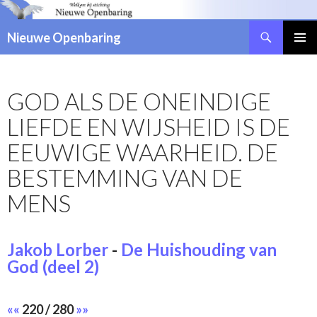
Zoeken
Nieuwe Openbaring
NAAR
DE
INHOUD
GOD ALS DE ONEINDIGE
SPRINGEN
LIEFDE EN WIJSHEID IS DE
EEUWIGE WAARHEID. DE
BESTEMMING VAN DE
MENS
Jakob Lorber
-
De Huishouding van
God (deel 2)
««
220 / 280
»»