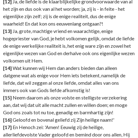
[12]
Ja, de liefde is de klaarblijkelijke grondvoorwaarde van al
het zijn en dus ook van al het worden; ja, zij is - in feite - het
eigenlijke zijn zelf; zij is de enige realiteit, dus de enige
waarheid! En dat kon ons eeuwenlang ontgaan?!
[13]
Ja, grote, machtige vriend en waarachtige, enige
hogepriester van God, je hebt volkomen gelijk, omdat de liefde
de enige werkelijke realiteit is, het enig ware zijn en zowel het
eigenlijke wezen van God en derhalve ook ons eigenlijke wezen
volkomen uit Hem.
[14]
Wat kunnen wij Hem dan anders bieden dan alleen
datgene wat als enige voor Hem iets betekent, namelijk de
liefde, dat wil zeggen al onze liefde, omdat alles van ons
immers ook van Gods liefde afkomstig is!
[15]
Neem daarom als onze volste en stelligste verzekering
aan, dat wij dat uit alle macht zullen en willen doen; en moge
God ons zoals tot nu toe, genadig en barmhartig zijn!
[16]
Geloofd en bovenal geliefd zij Zijn heilige naam!'
[17]
En Henoch zei: 'Amen! Eeuwig zij de heilige,
allerliefdevolste Vader geloofd en bemind door ons allen, Hij