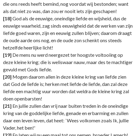
die ons reeds heeft bemind, nog voordat wij bestonden; want
als dat niet zo was, dan zou er nooit iets zijn geschapen!
[18]
God als de eeuwige, oneindige liefde en wijsheid, dus de
eeuwige waarheid, zag sinds eeuwigheid dat de werken van zijn
liefde goed waren, zijn en eeuwig zullen blijven; daarom draagt
de oude aarde ons nog, en de oude zon schenkt ons steeds
hetzelfde heerlijke licht!
[19]
De mens nu werd neergezet ter hoogste voltooiing op
deze kleine kring; die is weliswaar nauw, maar des te machtiger
gevuld met Gods liefde.
[20]
Mogen daarom allen in deze kleine kring van liefde zien
dat God de liefde is; herken met liefde de liefde, dan zal deze
liefde een machtig vuur worden dat weldra de kleine kring zal
doen openbarsten!
[21]
En jullie zullen dan vrij naar buiten treden in de oneindige
kring van de goddelijke liefde, genade en erbarming en zullen
daar een leven leven, dat heet: `Wees volkomen zoals Ik, jullie
Vader, het ben!'
[22]
En laten wij nu een maal tot ons nemen, broeder Lamech!