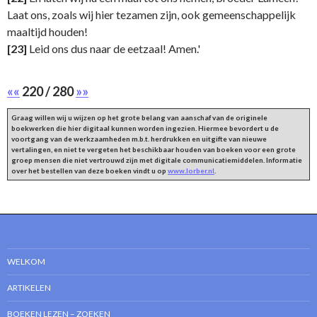
Laat ons, zoals wij hier tezamen zijn, ook gemeenschappelijk
maaltijd houden!
[23]
Leid ons dus naar de eetzaal! Amen.'
««
220 / 280
»»
Graag willen wij u wijzen op het grote belang van aanschaf van de originele
boekwerken die hier digitaal kunnen worden ingezien. Hiermee bevordert u de
voortgang van de werkzaamheden m.b.t. herdrukken en uitgifte van nieuwe
vertalingen, en niet te vergeten het beschikbaar houden van boeken voor een grote
groep mensen die niet vertrouwd zijn met digitale communicatiemiddelen. Informatie
over het bestellen van deze boeken vindt u op
www.lorber.nl
.
WELKOM
ARTIKELEN
BOEKEN LEZEN – ZOEKEN