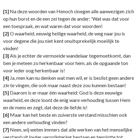
[1]
Na deze woorden van Henoch sloegen alle aanwezigen zich
op hun borst en de een zei tegen de ander: 'Wat was dat voor
een toespraak, en wat waren dat voor woorden!
[2]
O waarheid, eeuwig heilige waarheid, de weg naar jou is
voor degene die jou niet kent onuitsprekelijk moeilijk te
vinden!
[3]
Als je echter de vermoeide wandelaar tegemoetkomt, dan
ben je meteen zo herkenbaar voor hem, als de opgaande ton
voor ieder oog herkenbaar is!
[4]
Ja, men kan nu denken wat men wil, er is beslist geen andere
zin te vingen, die ook maar naast deze zou kunnen bestaan!
[5]
Daarom is er maar één waarheid: God is deze eeuwige
waarheid, en deze loont de enig ware verhouding tussen Hem
en de mens en zegt, dat deze de liefde is!
[6]
Maar kan het beste en zuiverste verstand misschien ook
een andere verhouding vinden?
[7]
Neen, wij weten immers dat alle werken van het menselijke
verstand uit louter versplintering bestaan en tenslotte tot