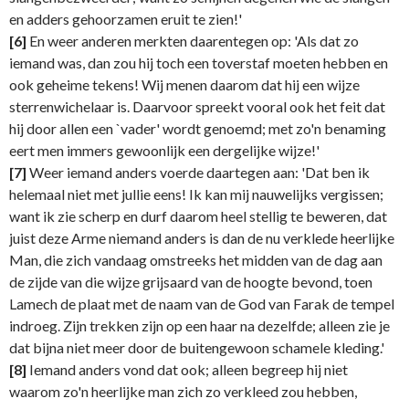
en adders gehoorzamen eruit te zien!'
[6]
En weer anderen merkten daarentegen op: 'Als dat zo
iemand was, dan zou hij toch een toverstaf moeten hebben en
ook geheime tekens! Wij menen daarom dat hij een wijze
sterrenwichelaar is. Daarvoor spreekt vooral ook het feit dat
hij door allen een `vader' wordt genoemd; met zo'n benaming
eert men immers gewoonlijk een dergelijke wijze!'
[7]
Weer iemand anders voerde daartegen aan: 'Dat ben ik
helemaal niet met jullie eens! Ik kan mij nauwelijks vergissen;
want ik zie scherp en durf daarom heel stellig te beweren, dat
juist deze Arme niemand anders is dan de nu verklede heerlijke
Man, die zich vandaag omstreeks het midden van de dag aan
de zijde van die wijze grijsaard van de hoogte bevond, toen
Lamech de plaat met de naam van de God van Farak de tempel
indroeg. Zijn trekken zijn op een haar na dezelfde; alleen zie je
dat bijna niet meer door de buitengewoon schamele kleding.'
[8]
Iemand anders vond dat ook; alleen begreep hij niet
waarom zo'n heerlijke man zich zo verkleed zou hebben,