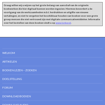
Graag willen wij u wijzen op het grote belang van aanschaf van de originele
boekwerken die hier digitaal kunnen worden ingezien. Hiermee bevordert u de
voortgang van de werkzaamheden m.b.t. herdrukken en uitgifte van nieuwe
vertalingen, en niet te vergeten het beschikbaar houden van boeken voor een grote
groep mensen die niet vertrouwd zijn met digitale communicatiemiddelen. Informatie
over het bestellen van deze boeken vindt u op
www.lorber.nl
.
WELKOM
ARTIKELEN
BOEKEN LEZEN – ZOEKEN
DOELSTELLING
FORUM
DOWNLOAD BOEKEN
DOWNLOAD AUDIO