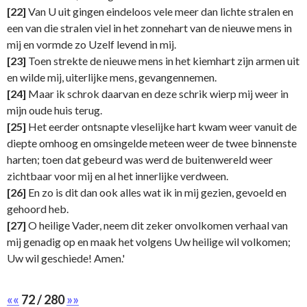
[22]
Van U uit gingen eindeloos vele meer dan lichte stralen en
een van die stralen viel in het zonnehart van de nieuwe mens in
mij en vormde zo Uzelf levend in mij.
[23]
Toen strekte de nieuwe mens in het kiemhart zijn armen uit
en wilde mij, uiterlijke mens, gevangennemen.
[24]
Maar ik schrok daarvan en deze schrik wierp mij weer in
mijn oude huis terug.
[25]
Het eerder ontsnapte vleselijke hart kwam weer vanuit de
diepte omhoog en omsingelde meteen weer de twee binnenste
harten; toen dat gebeurd was werd de buitenwereld weer
zichtbaar voor mij en al het innerlijke verdween.
[26]
En zo is dit dan ook alles wat ik in mij gezien, gevoeld en
gehoord heb.
[27]
O heilige Vader, neem dit zeker onvolkomen verhaal van
mij genadig op en maak het volgens Uw heilige wil volkomen;
Uw wil geschiede! Amen.'
««
72 / 280
»»