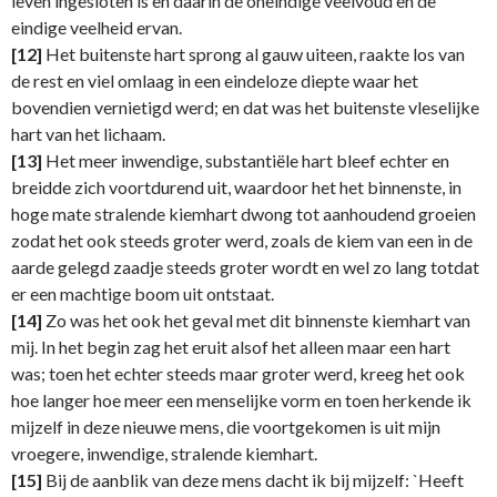
leven ingesloten is en daarin de oneindige veelvoud en de
eindige veelheid ervan.
[12]
Het buitenste hart sprong al gauw uiteen, raakte los van
de rest en viel omlaag in een eindeloze diepte waar het
bovendien vernietigd werd; en dat was het buitenste vleselijke
hart van het lichaam.
[13]
Het meer inwendige, substantiële hart bleef echter en
breidde zich voortdurend uit, waardoor het het binnenste, in
hoge mate stralende kiemhart dwong tot aanhoudend groeien
zodat het ook steeds groter werd, zoals de kiem van een in de
aarde gelegd zaadje steeds groter wordt en wel zo lang totdat
er een machtige boom uit ontstaat.
[14]
Zo was het ook het geval met dit binnenste kiemhart van
mij. In het begin zag het eruit alsof het alleen maar een hart
was; toen het echter steeds maar groter werd, kreeg het ook
hoe langer hoe meer een menselijke vorm en toen herkende ik
mijzelf in deze nieuwe mens, die voortgekomen is uit mijn
vroegere, inwendige, stralende kiemhart.
[15]
Bij de aanblik van deze mens dacht ik bij mijzelf: `Heeft