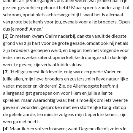
laat net als je voorgangers ons allen weten wat je allemaal in je
gezien, gevoeld en gehoord hebt! Maar spreek zonder angst of
schroom, opdat niets achterwege blijft; want het is allemaal
van grote betekenis voor jou, evenals voor al je broeders. Open
dus je mond! Amen.'
[2]
En meteen kwam Oalim naderbij, dankte vanuit de diepste
grond van zijn hart voor de grote genade, omdat ook hij net als
zijn broeders geroepen werd, en begon toen het volgende voor
ieder mens zeker uiterst opmerkelijke droomgezicht duidelijk
weer te geven; zijn verhaal luidde aldus:
[3]
'Heilige, meest liefdevolle, enig ware en goede Vader en
jullie allen, mijn lieve broeders en zusters, mijn lieve natuurlijke
vader, moeder en kinderen! Zie, de Allerhoogste heeft mij
allergenadigst geroepen om voor Hem en jullie allen te
spreken; maar waarachtig waar, het is moeilijk om iets weer te
geven in woorden, gesproken met een stoffelijke tong, dat op
de gehele aarde, ten minste volgens mijn beperkte kennis, zijn
weerga niet heeft.
[4]
Maar ik ben vol vertrouwen; want Degene die mij zoiets in