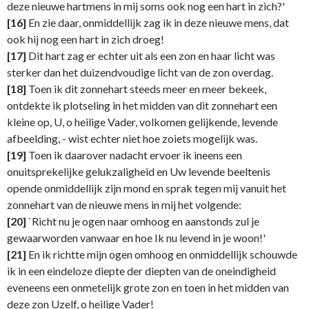
deze nieuwe hartmens in mij soms ook nog een hart in zich?'
[16]
En zie daar, onmiddellijk zag ik in deze nieuwe mens, dat
ook hij nog een hart in zich droeg!
[17]
Dit hart zag er echter uit als een zon en haar licht was
sterker dan het duizendvoudige licht van de zon overdag.
[18]
Toen ik dit zonnehart steeds meer en meer bekeek,
ontdekte ik plotseling in het midden van dit zonnehart een
kleine op, U, o heilige Vader, volkomen gelijkende, levende
afbeelding, - wist echter niet hoe zoiets mogelijk was.
[19]
Toen ik daarover nadacht ervoer ik ineens een
onuitsprekelijke gelukzaligheid en Uw levende beeltenis
opende onmiddellijk zijn mond en sprak tegen mij vanuit het
zonnehart van de nieuwe mens in mij het volgende:
[20]
`Richt nu je ogen naar omhoog en aanstonds zul je
gewaarworden vanwaar en hoe Ik nu levend in je woon!'
[21]
En ik richtte mijn ogen omhoog en onmiddellijk schouwde
ik in een eindeloze diepte der diepten van de oneindigheid
eveneens een onmetelijk grote zon en toen in het midden van
deze zon Uzelf, o heilige Vader!