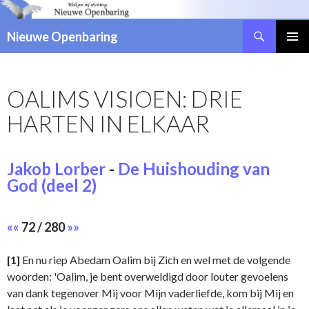
Zoeken
Nieuwe Openbaring
NAAR
DE
INHOUD
OALIMS VISIOEN: DRIE
SPRINGEN
HARTEN IN ELKAAR
Jakob Lorber
-
De Huishouding van
God (deel 2)
««
72 / 280
»»
[1]
En nu riep Abedam Oalim bij Zich en wel met de volgende
woorden: 'Oalim, je bent overweldigd door louter gevoelens
van dank tegenover Mij voor Mijn vaderliefde, kom bij Mij en