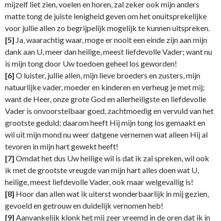
mijzelf liet zien, voelen en horen, zal zeker ook mijn anders
matte tong de juiste lenigheid geven om het onuitsprekelijke
voor jullie allen zo begrijpelijk mogelijk te kunnen uitspreken.
[5]
Ja, waarachtig waar, moge er nooit een einde zijn aan mijn
dank aan U, meer dan heilige, meest liefdevolle Vader; want nu
is mijn tong door Uw toedoen geheel los geworden!
[6]
O luister, jullie allen, mijn lieve broeders en zusters, mijn
natuurlijke vader, moeder en kinderen en verheug je met mij;
want de Heer, onze grote God en allerheiligste en liefdevolle
Vader is onvoorstelbaar goed, zachtmoedig en vervuld van het
grootste geduld; daarom heeft Hij mijn tong los gemaakt en
wil uit mijn mond nu weer datgene vernemen wat alleen Hij al
tevoren in mijn hart gewekt heeft!
[7]
Omdat het dus Uw heilige wil is dat ik zal spreken, wil ook
ik met de grootste vreugde van mijn hart alles doen wat U,
heilige, meest liefdevolle Vader, ook maar welgevallig is!
[8]
Hoor dan allen wat ik uiterst wonderbaarlijk in mij gezien,
gevoeld en getrouw en duidelijk vernomen heb!
[9]
Aanvankelijk klonk het mij zeer vreemd in de oren dat ik in