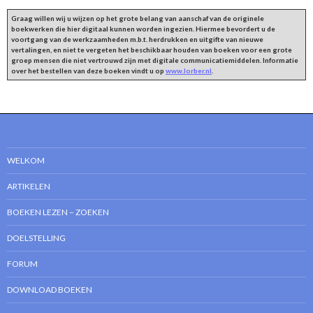
Graag willen wij u wijzen op het grote belang van aanschaf van de originele
boekwerken die hier digitaal kunnen worden ingezien. Hiermee bevordert u de
voortgang van de werkzaamheden m.b.t. herdrukken en uitgifte van nieuwe
vertalingen, en niet te vergeten het beschikbaar houden van boeken voor een grote
groep mensen die niet vertrouwd zijn met digitale communicatiemiddelen. Informatie
over het bestellen van deze boeken vindt u op
www.lorber.nl
.
WELKOM
ARTIKELEN
BOEKEN LEZEN – ZOEKEN
DOELSTELLING
FORUM
DOWNLOAD BOEKEN