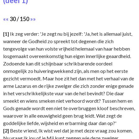
(deel 1)
««
30 / 150
»»
[1]
Ik zeg verder: 'Je zegt nu bij jezelf: 'Ja, het is allemaal juist,
wanneer de Godheid zo spreekt tot degenen die zich
tengevolge van hun volste vrijheid helemaal van haar hebben
losgemaakt overeenkomstig hun eigen innerlijke geaardheid.
Zodoende kan dit schijnbaar schrikbarende oordeel
onmogelijk zo huiveringwekkend zijn, als men op het eerste
gezicht vermoedt. Maar hoe zit het dan met het verhaal van de
arme Lazarus en de rijke zwelger die zich zonder enige genade
in het verschrikkelijkste vuur van de hel bevindt? Die daar
smeekt en wiens smeken niet verhoord wordt? Tussen hem en
Gods genade wordt een niet te overbruggen kloof beschreven,
waarover in alle eeuwigheid geen brug leidt. Wat zegt de
goddelijke liefde, wijsheid en erbarming daar dan op?'
[2]
Beste vriend, Ik wist wel dat je met deze vraag zou komen.
Nu vraag Ik jou of je Mij kunt zeggen wie deze zwelger