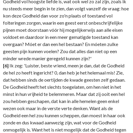
Godheid vol hoogste liefde is, wat ook wel zo zal zijn, zoals ik
nu steeds meer begin in te zien, dan volgt vanzelf de vraag: hoe
kon deze Godheid dan voor zo'n plaats of toestand vol
folteringen zorgen, waarin een geest eerst onbeschrijfelijke
pijnen moet doorstaan vóór hij mogelijkerwijs aan alle eisen
voldoet en daardoor in een meer gematigde toestand kan
overgaan? Móet er dan een hel bestaan? En móeten zulke
geesten pijn kunnen voelen? Zou dat alles dan niet op een
minder wrede manier geregeld kunnen zijn?'
[6]
Ik zeg: 'Luister, beste vriend, meen je dan, dat de Godheid
de hel zo heeft ingericht? 0, dan heb je het helemaal mis! Zie,
dat hebben sinds de oertijden de kwade geesten zelf gedaan.
De Godheid heeft het slechts toegelaten, om hen niet in het
minst in hun vrijheid te belemmeren. Maar dat zij ooit een hel
zou hebben geschapen, dat kan in alle hemelen geen enkel
wezen ook maar in de verste verte denken. Want als de
Godheid een hel zou kunnen scheppen, dan moest in haar ook
zonde en dus kwaad aanwezig zijn, wat voor de Godheid
onmogelijk is. Want het is niet mogelijk dat de Godheid tegen