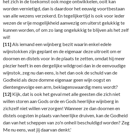
het zich in de toekomst ook moge ontwikkelen, ooit kan
worden vernietigd, dan is daardoor het eeuwig voortbestaan
van alle wezens verzekerd. En tegelijkertijd is ook voor ieder
wezen de vrije mogelijkheid aanwezig om uiterst gelukkig te
kunnen worden, of om zo lang ongelukkig te blijven als het zelf
wil!
[11]
Als iemand een wijnberg bezit waarin enkel edele
wijnstokken zijn geplant en de eigenaar deze uitroeit om er
doornen en distels voor in de plaats te zetten, omdat hij meer
plezier heeft in een dergelijke wildgroei dan in de eenvoudige
wijnstok, zeg nu dan eens, is het dan ook de schuld van de
Godheid als deze domme eigenaar geen wijn oogst en
dientengevolge een arm, beklagenswaardig mens wordt?
[12]
Kijk, dat is ook het geval met alle geesten die zich niet
willen storen aan Gods orde en Gods heerlijke wijnberg in
zichzelf niet willen verzorgen! Wanneer ze dan doornen en
distels oogsten in plaats van heerlijke druiven, kan de Godheid
dan van het scheppen van zo'n onheil beschuldigd worden? Zeg
Me nu eens, wat jij daarvan denkt.'