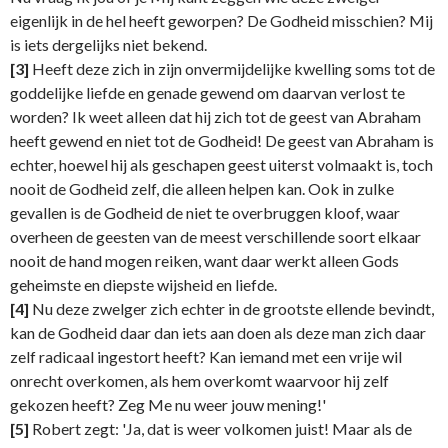
eigenlijk in de hel heeft geworpen? De Godheid misschien? Mij
is iets dergelijks niet bekend.
[3]
Heeft deze zich in zijn onvermijdelijke kwelling soms tot de
goddelijke liefde en genade gewend om daarvan verlost te
worden? Ik weet alleen dat hij zich tot de geest van Abraham
heeft gewend en niet tot de Godheid! De geest van Abraham is
echter, hoewel hij als geschapen geest uiterst volmaakt is, toch
nooit de Godheid zelf, die alleen helpen kan. Ook in zulke
gevallen is de Godheid de niet te overbruggen kloof, waar
overheen de geesten van de meest verschillende soort elkaar
nooit de hand mogen reiken, want daar werkt alleen Gods
geheimste en diepste wijsheid en liefde.
[4]
Nu deze zwelger zich echter in de grootste ellende bevindt,
kan de Godheid daar dan iets aan doen als deze man zich daar
zelf radicaal ingestort heeft? Kan iemand met een vrije wil
onrecht overkomen, als hem overkomt waarvoor hij zelf
gekozen heeft? Zeg Me nu weer jouw mening!'
[5]
Robert zegt: 'Ja, dat is weer volkomen juist! Maar als de