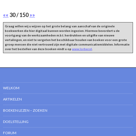
««
30 / 150
»»
Graag willen wij u wijzen op het grote belang van aanschaf van de originele
boekwerken die hier digitaal kunnen worden ingezien. Hiermee bevordert u de
voortgang van de werkzaamheden m.b.t. herdrukken en uitgifte van nieuwe
vertalingen, en niet te vergeten het beschikbaar houden van boeken voor een grote
groep mensen die niet vertrouwd zijn met digitale communicatiemiddelen. Informatie
over het bestellen van deze boeken vindt u op
www.lorber.nl
.
WELKOM
ARTIKELEN
BOEKEN LEZEN – ZOEKEN
DOELSTELLING
FORUM