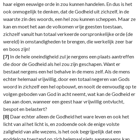
haar eigen eeuwige orde in zou kunnen handelen. En dus is het
ook onmogelijk te denken, dat de Godheid uit zichzelf, in de
waarste zin des woords, een hel zou kunnen scheppen. Maar ze
kan en moet het aan de volkomen vrije geesten toestaan,
zichzelf vanuit hun totaal verkeerde oorspronkelijke orde (de
wereld) in omstandigheden te brengen, die werkelijk zeer bar
en boos zijn!
[7]
In de hele oneindigheid zul je nergens een plaats aantreffen
die door de Godheid als hel zou zijn geschapen. Want er
bestaat nergens een hel behalve in de mens zelf. Als de mens
echter helemaal vrijwillig, door een totaal negeren van Gods
woord in zichzelf een hel opbouwt, en nooit de eenvoudig op te
volgen geboden van God in acht neemt, wat kan de Godheid er
dan aan doen, wanneer een geest haar vrijwillig ontvlucht,
bespot en belastert?
[8]
Daar echter alleen de Godheid het ware leven en ook het
licht van al het licht is, en zodoende ook de enige volste
zaligheid van alle wezens, is het ook begrijpelijk dat een
goddeloze toestand op zich helemaal niets aangenaams kan