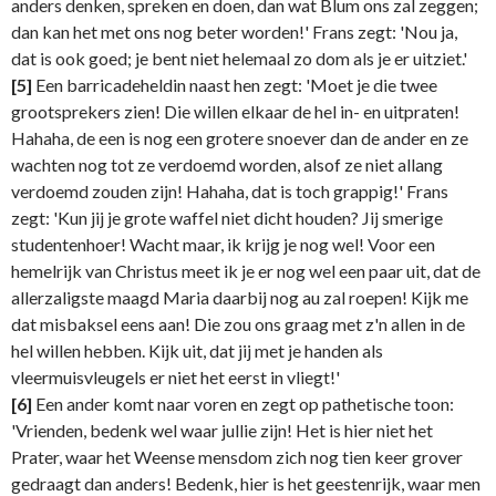
anders denken, spreken en doen, dan wat Blum ons zal zeggen;
dan kan het met ons nog beter worden!' Frans zegt: 'Nou ja,
dat is ook goed; je bent niet helemaal zo dom als je er uitziet.'
[5]
Een barricadeheldin naast hen zegt: 'Moet je die twee
grootsprekers zien! Die willen elkaar de hel in- en uitpraten!
Hahaha, de een is nog een grotere snoever dan de ander en ze
wachten nog tot ze verdoemd worden, alsof ze niet allang
verdoemd zouden zijn! Hahaha, dat is toch grappig!' Frans
zegt: 'Kun jij je grote waffel niet dicht houden? Jij smerige
studentenhoer! Wacht maar, ik krijg je nog wel! Voor een
hemelrijk van Christus meet ik je er nog wel een paar uit, dat de
allerzaligste maagd Maria daarbij nog au zal roepen! Kijk me
dat misbaksel eens aan! Die zou ons graag met z'n allen in de
hel willen hebben. Kijk uit, dat jij met je handen als
vleermuisvleugels er niet het eerst in vliegt!'
[6]
Een ander komt naar voren en zegt op pathetische toon:
'Vrienden, bedenk wel waar jullie zijn! Het is hier niet het
Prater, waar het Weense mensdom zich nog tien keer grover
gedraagt dan anders! Bedenk, hier is het geestenrijk, waar men