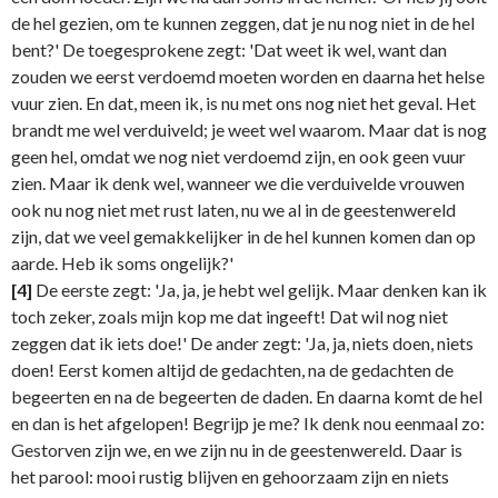
de hel gezien, om te kunnen zeggen, dat je nu nog niet in de hel
bent?' De toegesprokene zegt: 'Dat weet ik wel, want dan
zouden we eerst verdoemd moeten worden en daarna het helse
vuur zien. En dat, meen ik, is nu met ons nog niet het geval. Het
brandt me wel verduiveld; je weet wel waarom. Maar dat is nog
geen hel, omdat we nog niet verdoemd zijn, en ook geen vuur
zien. Maar ik denk wel, wanneer we die verduivelde vrouwen
ook nu nog niet met rust laten, nu we al in de geestenwereld
zijn, dat we veel gemakkelijker in de hel kunnen komen dan op
aarde. Heb ik soms ongelijk?'
[4]
De eerste zegt: 'Ja, ja, je hebt wel gelijk. Maar denken kan ik
toch zeker, zoals mijn kop me dat ingeeft! Dat wil nog niet
zeggen dat ik iets doe!' De ander zegt: 'Ja, ja, niets doen, niets
doen! Eerst komen altijd de gedachten, na de gedachten de
begeerten en na de begeerten de daden. En daarna komt de hel
en dan is het afgelopen! Begrijp je me? Ik denk nou eenmaal zo:
Gestorven zijn we, en we zijn nu in de geestenwereld. Daar is
het parool: mooi rustig blijven en gehoorzaam zijn en niets