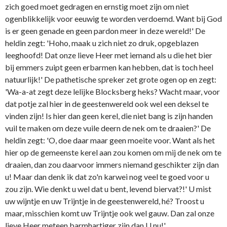
zich goed moet gedragen en ernstig moet zijn om niet
ogenblikkelijk voor eeuwig te worden verdoemd. Want bij God
is er geen genade en geen pardon meer in deze wereld!' De
heldin zegt: 'Hoho, maak u zich niet zo druk, opgeblazen
leeghoofd! Dat onze lieve Heer met iemand als u die het bier
bij emmers zuipt geen erbarmen kan hebben, dat is toch heel
natuurlijk!' De pathetische spreker zet grote ogen op en zegt:
'Wa-a-at zegt deze lelijke Blocksberg heks? Wacht maar, voor
dat potje zal hier in de geestenwereld ook wel een deksel te
vinden zijn! Is hier dan geen kerel, die niet bang is zijn handen
vuil te maken om deze vuile deern de nek om te draaien?' De
heldin zegt: 'O, doe daar maar geen moeite voor. Want als het
hier op de gemeenste kerel aan zou komen om mij de nek om te
draaien, dan zou daarvoor immers niemand geschikter zijn dan
u! Maar dan denk ik dat zo'n karwei nog veel te goed voor u
zou zijn. Wie denkt u wel dat u bent, levend biervat?!' U mist
uw wijntje en uw Trijntje in de geestenwereld, hé? Troost u
maar, misschien komt uw Trijntje ook wel gauw. Dan zal onze
lieve Heer meteen barmhartiger zijn dan U nu!'