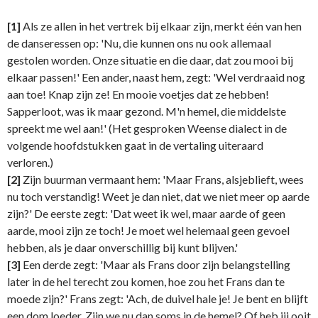
[1]
Als ze allen in het vertrek bij elkaar zijn, merkt één van hen
de danseressen op: 'Nu, die kunnen ons nu ook allemaal
gestolen worden. Onze situatie en die daar, dat zou mooi bij
elkaar passen!' Een ander, naast hem, zegt: 'Wel verdraaid nog
aan toe! Knap zijn ze! En mooie voetjes dat ze hebben!
Sapperloot, was ik maar gezond. M'n hemel, die middelste
spreekt me wel aan!' (Het gesproken Weense dialect in de
volgende hoofdstukken gaat in de vertaling uiteraard
verloren.)
[2]
Zijn buurman vermaant hem: 'Maar Frans, alsjeblieft, wees
nu toch verstandig! Weet je dan niet, dat we niet meer op aarde
zijn?' De eerste zegt: 'Dat weet ik wel, maar aarde of geen
aarde, mooi zijn ze toch! Je moet wel helemaal geen gevoel
hebben, als je daar onverschillig bij kunt blijven.'
[3]
Een derde zegt: 'Maar als Frans door zijn belangstelling
later in de hel terecht zou komen, hoe zou het Frans dan te
moede zijn?' Frans zegt: 'Ach, de duivel hale je! Je bent en blijft
een dom loeder. Zijn we nu dan soms in de hemel? Of heb jij ooit