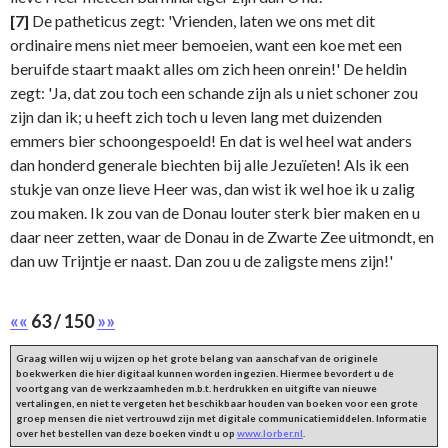
[7]
De patheticus zegt: 'Vrienden, laten we ons met dit
ordinaire mens niet meer bemoeien, want een koe met een
beruifde staart maakt alles om zich heen onrein!' De heldin
zegt: 'Ja, dat zou toch een schande zijn als u niet schoner zou
zijn dan ik; u heeft zich toch u leven lang met duizenden
emmers bier schoongespoeld! En dat is wel heel wat anders
dan honderd generale biechten bij alle Jezuïeten! Als ik een
stukje van onze lieve Heer was, dan wist ik wel hoe ik u zalig
zou maken. Ik zou van de Donau louter sterk bier maken en u
daar neer zetten, waar de Donau in de Zwarte Zee uitmondt, en
dan uw Trijntje er naast. Dan zou u de zaligste mens zijn!'
««
63 / 150
»»
Graag willen wij u wijzen op het grote belang van aanschaf van de originele
boekwerken die hier digitaal kunnen worden ingezien. Hiermee bevordert u de
voortgang van de werkzaamheden m.b.t. herdrukken en uitgifte van nieuwe
vertalingen, en niet te vergeten het beschikbaar houden van boeken voor een grote
groep mensen die niet vertrouwd zijn met digitale communicatiemiddelen. Informatie
over het bestellen van deze boeken vindt u op
www.lorber.nl
.