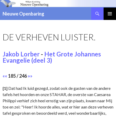
Zoeken
Nieuwe Openbaring
NAAR
DE
INHOUD
DE VERHEVEN LUISTER.
SPRINGEN
Jakob Lorber
-
Het Grote Johannes
Evangelie (deel 3)
««
185 / 246
»»
[1]
Dat had Ik luid gezegd, zodat ook de gasten van de andere
tafels het hoorden en onze STAHAR, de overste van Caesarea
Philippi verhief zich heel ernstig van zijn plaats, kwam naar Mij
toe en zei: "Heer! Ik hoorde alles, wat er hier aan deze verheven
tafel gesproken en beoordeeld werd, veel wonderbaarlijks,