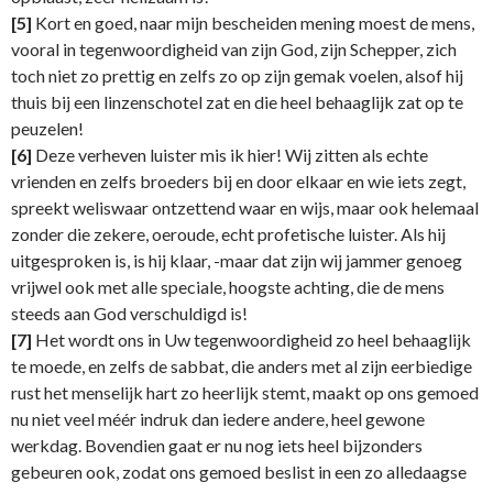
[5]
Kort en goed, naar mijn bescheiden mening moest de mens,
vooral in tegenwoordigheid van zijn God, zijn Schepper, zich
toch niet zo prettig en zelfs zo op zijn gemak voelen, alsof hij
thuis bij een linzenschotel zat en die heel behaaglijk zat op te
peuzelen!
[6]
Deze verheven luister mis ik hier! Wij zitten als echte
vrienden en zelfs broeders bij en door elkaar en wie iets zegt,
spreekt weliswaar ontzettend waar en wijs, maar ook helemaal
zonder die zekere, oeroude, echt profetische luister. Als hij
uitgesproken is, is hij klaar, -maar dat zijn wij jammer genoeg
vrijwel ook met alle speciale, hoogste achting, die de mens
steeds aan God verschuldigd is!
[7]
Het wordt ons in Uw tegenwoordigheid zo heel behaaglijk
te moede, en zelfs de sabbat, die anders met al zijn eerbiedige
rust het menselijk hart zo heerlijk stemt, maakt op ons gemoed
nu niet veel méér indruk dan iedere andere, heel gewone
werkdag. Bovendien gaat er nu nog iets heel bijzonders
gebeuren ook, zodat ons gemoed beslist in een zo alledaagse