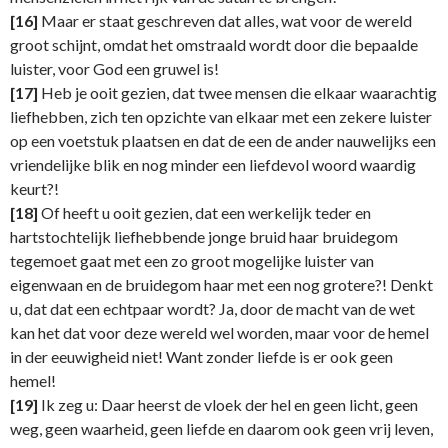
[16]
Maar er staat geschreven dat alles, wat voor de wereld
groot schijnt, omdat het omstraald wordt door die bepaalde
luister, voor God een gruwel is!
[17]
Heb je ooit gezien, dat twee mensen die elkaar waarachtig
liefhebben, zich ten opzichte van elkaar met een zekere luister
op een voetstuk plaatsen en dat de een de ander nauwelijks een
vriendelijke blik en nog minder een liefdevol woord waardig
keurt?!
[18]
Of heeft u ooit gezien, dat een werkelijk teder en
hartstochtelijk liefhebbende jonge bruid haar bruidegom
tegemoet gaat met een zo groot mogelijke luister van
eigenwaan en de bruidegom haar met een nog grotere?! Denkt
u, dat dat een echtpaar wordt? Ja, door de macht van de wet
kan het dat voor deze wereld wel worden, maar voor de hemel
in der eeuwigheid niet! Want zonder liefde is er ook geen
hemel!
[19]
Ik zeg u: Daar heerst de vloek der hel en geen licht, geen
weg, geen waarheid, geen liefde en daarom ook geen vrij leven,