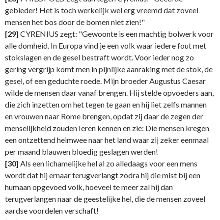
gebieder! Het is toch werkelijk wel erg vreemd dat zoveel
mensen het bos door de bomen niet zien!"
[29]
CYRENIUS zegt: "Gewoonte is een machtig bolwerk voor
alle domheid. In Europa vind je een volk waar iedere fout met
stokslagen en de gesel bestraft wordt. Voor ieder nog zo
gering vergrijp komt men in pijnlijke aanraking met de stok, de
gesel, of een geduchte roede. Mijn broeder Augustus Caesar
wilde de mensen daar vanaf brengen. Hij stelde opvoeders aan,
die zich inzetten om het tegen te gaan en hij liet zelfs mannen
en vrouwen naar Rome brengen, opdat zij daar de zegen der
menselijkheid zouden Ieren kennen en zie: Die mensen kregen
een ontzettend heimwee naar het land waar zij zeker eenmaal
per maand blauwen bloedig geslagen werden!
[30]
Als een lichamelijke hel al zo alledaags voor een mens
wordt dat hij ernaar terugverlangt zodra hij die mist bij een
humaan opgevoed volk, hoeveel te meer zal hij dan
terugverlangen naar de geestelijke hel, die de mensen zoveel
aardse voordelen verschaft!