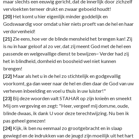
maar slechts een eeuwig gericht, dat de innerlijk door zichzelf
vervloekten terneer drukt en zwaar geboeid houdt!
[20]
Het komt u hier eigenlijk minder goddelijk en
Godswaardig voor omdat u hier niets proeft van de hel en haar
verdorvenheid!
[21]
Zie eens, hoe ver de blinde mensheid het brengen kan! Zij
is nu in haar geloof al zo ver, dat zij meent God met de hel een
passende en welgevallige dienst te bewijzen~ Verder had zij
het in blindheid, domheid en boosheid wel niet kunnen
brengen!
[22]
Maar als het u in de hel zo stichtelijk en godgevallig
voorkomt, ga dan weer naar de hel en dien daar de God van uw
verheven inbeelding en voel u thuis in uw luister!"
[23]
Bij deze woorden valt STAHAR op zijn knieën en smeekt
Mij om vergeving en zegt: "Heer, vergeef mij dom.me, oude,
blinde dwaas, ik dank U voor deze terechtwijzing. Nu ben ik
pas geheel genezen!
[24]
Kijk, ik ben nu eenmaal zo grootgebracht en in slaap
gewiegd en de indrukken van de jeugd zijn moeilijk uit het hart