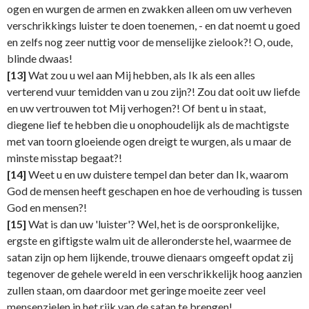
ogen en wurgen de armen en zwakken alleen om uw verheven
verschrikkings luister te doen toenemen, - en dat noemt u goed
en zelfs nog zeer nuttig voor de menselijke zielook?! O, oude,
blinde dwaas!
[13]
Wat zou u wel aan Mij hebben, als Ik als een alles
verterend vuur temidden van u zou zijn?! Zou dat ooit uw liefde
en uw vertrouwen tot Mij verhogen?! Of bent u in staat,
diegene lief te hebben die u onophoudelijk als de machtigste
met van toorn gloeiende ogen dreigt te wurgen, als u maar de
minste misstap begaat?!
[14]
Weet u en uw duistere tempel dan beter dan Ik, waarom
God de mensen heeft geschapen en hoe de verhouding is tussen
God en mensen?!
[15]
Wat is dan uw 'luister'? Wel, het is de oorspronkelijke,
ergste en giftigste walm uit de alleronderste hel, waarmee de
satan zijn op hem lijkende, trouwe dienaars omgeeft opdat zij
tegenover de gehele wereld in een verschrikkelijk hoog aanzien
zullen staan, om daardoor met geringe moeite zeer veel
mensenzielen in het rijk van de satan te brengen!