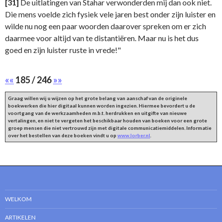
[31]
De uitlatingen van Stahar verwonderden mij dan ook niet.
Die mens voelde zich fysiek vele jaren best onder zijn luister en
wilde nu nog een paar woorden daarover spreken om er zich
daarmee voor altijd van te distantiëren. Maar nu is het dus
goed en zijn luister ruste in vrede!"
««
185 / 246
»»
Graag willen wij u wijzen op het grote belang van aanschaf van de originele
boekwerken die hier digitaal kunnen worden ingezien. Hiermee bevordert u de
voortgang van de werkzaamheden m.b.t. herdrukken en uitgifte van nieuwe
vertalingen, en niet te vergeten het beschikbaar houden van boeken voor een grote
groep mensen die niet vertrouwd zijn met digitale communicatiemiddelen. Informatie
over het bestellen van deze boeken vindt u op
www.lorber.nl
.
WELKOM
ARTIKELEN