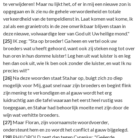
te verwijderen! Maar nu lijkt het, of er in mij een nieuwe zon is
opgegaan en ik zie nu de gehele verwordenheid en totale
verkeerdheid van de tempeldienst in. Laat komen wat kome, ik
zal als een granietrots in de zee onwrikbaar blijven staan in
deze nieuwe, volwaardige leer van God uit Uw heilige mond."
[25]
IK zeg: "Sta op broeder! Ga heen en vertel ook uw
broeders wat u heeft gehoord, want ook zij steken nog tot over
hun oren in hun domme luister! Leg hen uit wat luister is en leg
hen dan ook uit, wie Ik ben ook zonder die luister, en wat Ik nu
precies wil!"
[26]
Na deze woorden staat Sta.har op, buigt zich zo diep
mogelijk voor Mij, gaat snel naar zijn broeders en begint flink
zijn mening te verkondigen en al gauw wordt het erg
luidruchtig aan die tafel waaraan het eerst heel rustig was
toegegaan, en Stahar had behoorlijk moeite met zijn door de
wijn wat verhitte broeders.
[27]
Maar Floran, zijn voornaamste woordvoerder,
ondersteunt hem en zo wordt het conflict al gauw bijgelegd.
[28]
PHILOPOLD zegt dan tegen Cyrenius: "Geëerde