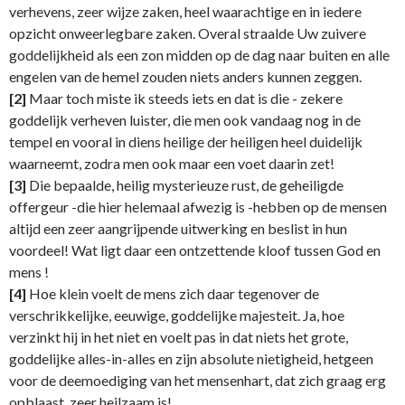
verhevens, zeer wijze zaken, heel waarachtige en in iedere
opzicht onweerlegbare zaken. Overal straalde Uw zuivere
goddelijkheid als een zon midden op de dag naar buiten en alle
engelen van de hemel zouden niets anders kunnen zeggen.
[2]
Maar toch miste ik steeds iets en dat is die - zekere
goddelijk verheven luister, die men ook vandaag nog in de
tempel en vooral in diens heilige der heiligen heel duidelijk
waarneemt, zodra men ook maar een voet daarin zet!
[3]
Die bepaalde, heilig mysterieuze rust, de geheiligde
offergeur -die hier helemaal afwezig is -hebben op de mensen
altijd een zeer aangrijpende uitwerking en beslist in hun
voordeel! Wat ligt daar een ontzettende kloof tussen God en
mens !
[4]
Hoe klein voelt de mens zich daar tegenover de
verschrikkelijke, eeuwige, goddelijke majesteit. Ja, hoe
verzinkt hij in het niet en voelt pas in dat niets het grote,
goddelijke alles-in-alles en zijn absolute nietigheid, hetgeen
voor de deemoediging van het mensenhart, dat zich graag erg
opblaast, zeer heilzaam is!