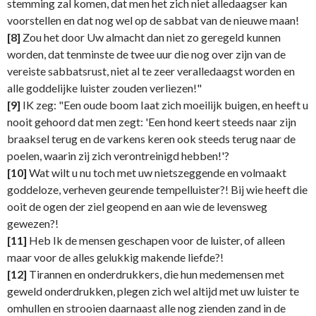
stemming zal komen, dat men het zich niet alledaagser kan
voorstellen en dat nog wel op de sabbat van de nieuwe maan!
[8]
Zou het door Uw almacht dan niet zo geregeld kunnen
worden, dat tenminste de twee uur die nog over zijn van de
vereiste sabbatsrust, niet al te zeer veralledaagst worden en
alle goddelijke luister zouden verliezen!"
[9]
IK zeg: "Een oude boom Iaat zich moeilijk buigen, en heeft u
nooit gehoord dat men zegt: 'Een hond keert steeds naar zijn
braaksel terug en de varkens keren ook steeds terug naar de
poelen, waarin zij zich verontreinigd hebben!'?
[10]
Wat wilt u nu toch met uw nietszeggende en volmaakt
goddeloze, verheven geurende tempelluister?! Bij wie heeft die
ooit de ogen der ziel geopend en aan wie de levensweg
gewezen?!
[11]
Heb Ik de mensen geschapen voor de luister, of alleen
maar voor de alles gelukkig makende liefde?!
[12]
Tirannen en onderdrukkers, die hun medemensen met
geweld onderdrukken, plegen zich wel altijd met uw luister te
omhullen en strooien daarnaast alle nog zienden zand in de