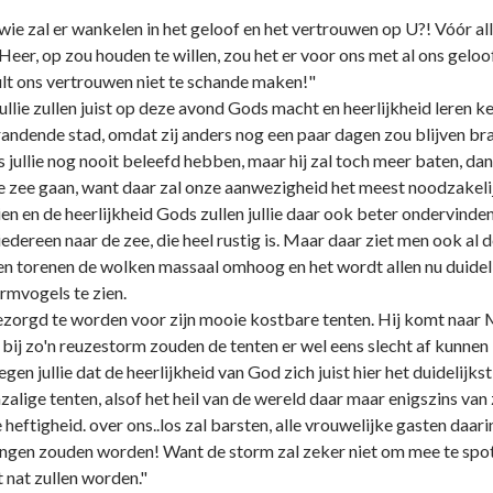
e zal er wankelen in het geloof en het vertrouwen op U?! Vóór all
 Heer, op zou houden te willen, zou het er voor ons met al ons gelo
lt ons vertrouwen niet te schande maken!"
- jullie zullen juist op deze avond Gods macht en heerlijkheid lere
andende stad, omdat zij anders nog een paar dagen zou blijven bra
ls jullie nog nooit beleefd hebben, maar hij zal toch meer baten, da
e zee gaan, want daar zal onze aanwezigheid het meest noodzakelij
en en de heerlijkheid Gods zullen jullie daar ook beter ondervinde
dereen naar de zee, die heel rustig is. Maar daar ziet men ook al
gen torenen de wolken massaal omhoog en het wordt allen nu duidel
rmvogels te zien.
rgd te worden voor zijn mooie kostbare tenten. Hij komt naar Mij 
bij zo'n reuzestorm zouden de tenten er wel eens slecht af kunne
tegen jullie dat de heerlijkheid van God zich juist hier het duideli
lige tenten, alsof het heil van de wereld daar maar enigszins van 
le heftigheid. over ons..los zal barsten, alle vrouwelijke gasten daa
ngen zouden worden! Want de storm zal zeker niet om mee te spotte
 nat zullen worden."