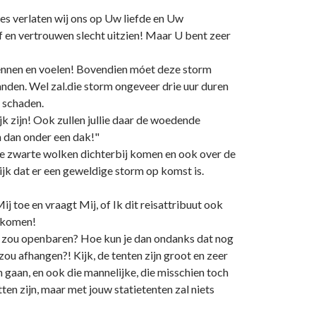
es verlaten wij ons op Uw liefde en Uw
of en vertrouwen slecht uitzien! Maar U bent zeer
n kennen en voelen! Bovendien móet deze storm
nden. Wel zal.die storm ongeveer drie uur duren
n schaden.
k zijn! Ook zullen jullie daar de woedende
n dan onder een dak!"
 de zwarte wolken dichterbij komen en ook over de
ijk dat er een geweldige storm op komst is.
toe en vraagt Mij, of Ik dit reisattribuut ook
n komen!
jkst zou openbaren? Hoe kun je dan ondanks dat nog
zou afhangen?! Kijk, de tenten zijn groot en zeer
rin gaan, en ook die mannelijke, die misschien toch
n zijn, maar met jouw statietenten zal niets