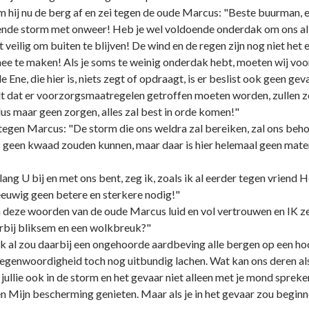
ij nu de berg af en zei tegen de oude Marcus: "Beste buurman, er z
azende storm met onweer! Heb je wel voldoende onderdak om ons 
t veilig om buiten te blijven! De wind en de regen zijn nog niet het
mee te maken! Als je soms te weinig onderdak hebt, moeten wij vo
ne, die hier is, niets zegt of opdraagt, is er beslist ook geen ge
indt dat er voorzorgsmaatregelen getroffen moeten worden, zullen 
us maar geen zorgen, alles zal best in orde komen!"
 tegen Marcus: "De storm die ons weldra zal bereiken, zal ons be
geen kwaad zouden kunnen, maar daar is hier helemaal geen materia
g U bij en met ons bent, zeg ik, zoals ik al eerder tegen vriend
euwig geen betere en sterkere nodig!"
deze woorden van de oude Marcus luid en vol vertrouwen en IK ze
rbij bliksem en een wolkbreuk?"
al zou daarbij een ongehoorde aardbeving alle bergen op een hoo
 tegenwoordigheid toch nog uitbundig lachen. Wat kan ons deren a
jullie ook in de storm en het gevaar niet alleen met je mond spreken
n Mijn bescherming genieten. Maar als je in het gevaar zou beginn