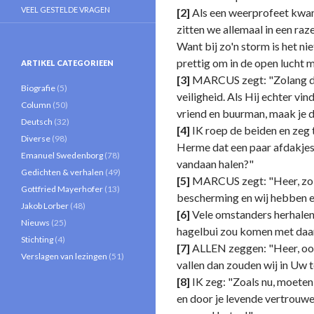
VEEL GESTELDE VRAGEN
[2]
Als een weerprofeet kwam h
zitten we allemaal in een r
Want bij zo'n storm is het nie
prettig om in de open lucht 
ARTIKEL CATEGORIEEN
[3]
MARCUS zegt: "Zolang de E
Biografie
(5)
veiligheid. Als Hij echter v
Column
(50)
vriend en buurman, maak je d
Deutsch
(32)
[4]
IK roep de beiden en zeg
Diverse
(98)
Herme dat een paar afdakjes 
Emanuel Swedenborg
(78)
vandaan halen?"
Gedichten & verhalen
(49)
[5]
MARCUS zegt: "Heer, zolan
Gottfried Mayerhofer
(13)
bescherming en wij hebben e
Jakob Lorber
(48)
[6]
Vele omstanders herhalen 
Nieuws
(25)
hagelbui zou komen met daa
Stichting
(4)
[7]
ALLEN zeggen: "Heer, ook 
Verslagen van lezingen
(51)
vallen dan zouden wij in Uw
[8]
IK zeg: "Zoals nu, moeten 
en door je levende vertrouwe