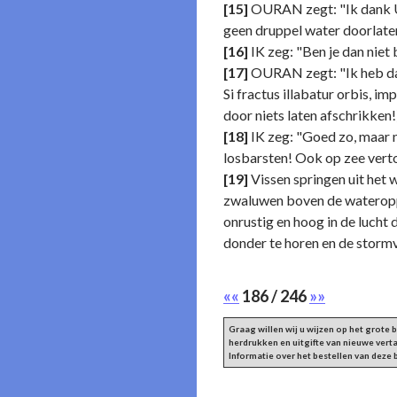
[15]
OURAN zegt: "Ik dank U v
geen druppel water doorlaten,
[16]
IK zeg: "Ben je dan niet
[17]
OURAN zegt: "Ik heb daa
Si fractus illabatur orbis, i
door niets laten afschrikken!
[18]
IK zeg: "Goed zo, maar n
losbarsten! Ook op zee verton
[19]
Vissen springen uit het
zwaluwen boven de wateroppe
onrustig en hoog in de lucht
donder te horen en de storm
««
186 / 246
»»
Graag willen wij u wijzen op het grote
herdrukken en uitgifte van nieuwe vert
Informatie over het bestellen van deze