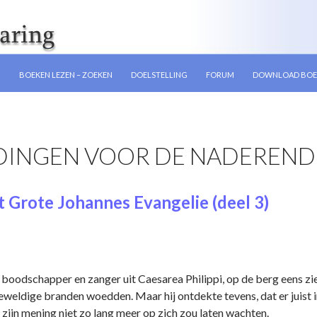
GEN
N
BOEKEN LEZEN – ZOEKEN
DOELSTELLING
FORUM
DOWNLOAD BOE
DINGEN VOOR DE NADEREND
 Grote Johannes Evangelie (deel 3)
oodschapper en zanger uit Caesarea Philippi, op de berg eens zie
 geweldige branden woedden. Maar hij ontdekte tevens, dat er juist 
zijn mening niet zo lang meer op zich zou laten wachten.