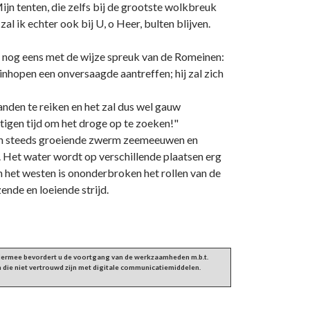
ijn tenten, die zelfs bij de grootste wolkbreuk
al ik echter ook bij U, o Heer, bulten blijven.
 nog eens met de wijze spreuk van de Romeinen:
puinhopen een onversaagde aantreffen; hij zal zich
nden te reiken en het zal dus wel gauw
htigen tijd om het droge op te zoeken!"
een steeds groeiende zwerm zeemeeuwen en
 Het water wordt op verschillende plaatsen erg
In het westen is ononderbroken het rollen van de
nde en loeiende strijd.
 Hiermee bevordert u de voortgang van de werkzaamheden m.b.t.
 die niet vertrouwd zijn met digitale communicatiemiddelen.