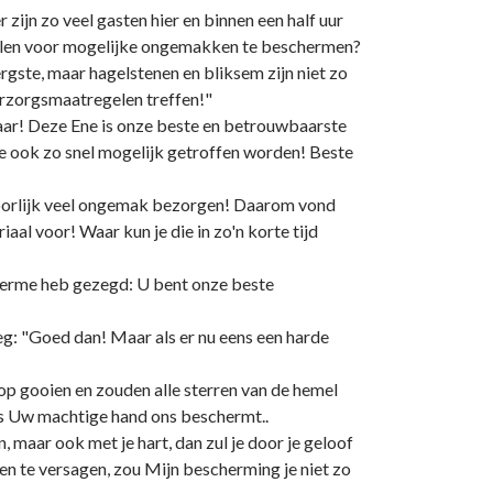
ijn zo veel gasten hier en binnen een half uur
allen voor mogelijke ongemakken te beschermen?
 ergste, maar hagelstenen en bliksem zijn niet zo
orzorgsmaatregelen treffen!"
vaar! Deze Ene is onze beste en betrouwbaarste
ze ook zo snel mogelijk getroffen worden! Beste
hoorlijk veel ongemak bezorgen! Daarom vond
al voor! Waar kun je die in zo'n korte tijd
 Herme heb gezegd: U bent onze beste
g: "Goed dan! Maar als er nu eens een harde
p gooien en zouden alle sterren van de hemel
ls Uw machtige hand ons beschermt..
, maar ook met je hart, dan zul je door je geloof
en te versagen, zou Mijn bescherming je niet zo