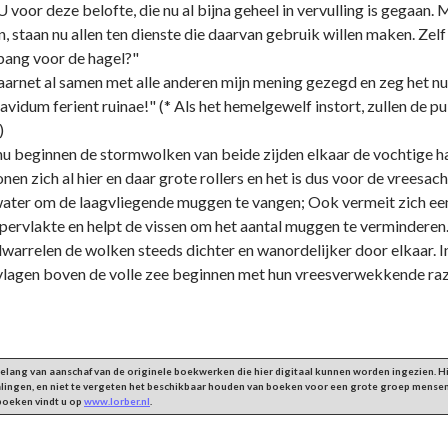
oor deze belofte, die nu al bijna geheel in vervulling is gegaan. M
 staan nu allen ten dienste die daarvan gebruik willen maken. Zelf z
 bang voor de hagel?"
rnet al samen met alle anderen mijn mening gezegd en zeg het nu
mpavidum ferient ruinae!" (* Als het hemelgewelf instort, zullen de 
)
u beginnen de stormwolken van beide zijden elkaar de vochtige ha
en zich al hier en daar grote rollers en het is dus voor de vreesac
 water om de laagvliegende muggen te vangen; Ook vermeit zich 
rvlakte en helpt de vissen om het aantal muggen te verminderen.
 dwarrelen de wolken steeds dichter en wanordelijker door elkaar. 
vlagen boven de volle zee beginnen met hun vreesverwekkende raze
 belang van aanschaf van de originele boekwerken die hier digitaal kunnen worden ingezien.
alingen, en niet te vergeten het beschikbaar houden van boeken voor een grote groep mensen
 boeken vindt u op
www.lorber.nl
.