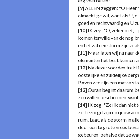
erg veel baten!"
[9]
ALLEN zeggen: "O Heer, wi
almachtige wil, want als U, o
goed en rechtvaardig en U zu
[10]
IK zeg: "O, zeker niet, 
komen terwille van de nog br
en het zal een storm zijn zoa
[11]
Maar laten wij nu naar d
elementen het best kunnen zi
[12]
Na deze woorden trekt ie
oostelijke en zuidelijke ber
Boven zee zijn een massa sto
[13]
Ouran begint daarom bezo
zou willen beschermen, want 
[14]
IK zeg: "Zei Ik dan niet 
zo bezorgd zijn om jouw armza
ruim. Laat, als de storm in al
door een te grote vrees beva
gebeuren, behalve dat ze wat