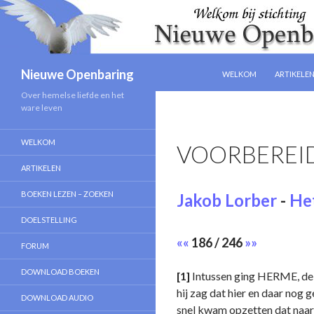
NAAR DE INHOUD SPRIN
Zoeken
Nieuwe Openbaring
WELKOM
ARTIKELE
Over hemelse liefde en het
ware leven
WELKOM
VOORBEREI
ARTIKELEN
BOEKEN LEZEN – ZOEKEN
Jakob Lorber
-
Het
DOELSTELLING
««
186 / 246
»»
FORUM
DOWNLOAD BOEKEN
[1]
Intussen ging HERME, de b
hij zag dat hier en daar nog
DOWNLOAD AUDIO
snel kwam opzetten dat naar 