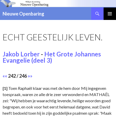
Zoeken
Nieuwe Openbaring
NAAR
DE
INHOUD
ECHT GEESTELIJK LEVEN.
SPRINGEN
Jakob Lorber
-
Het Grote Johannes
Evangelie (deel 3)
««
242 / 246
»»
[1]
Toen Raphaël klaar was met de hem door Mij ingegeven
toespraak, waren ze alle drie zeer verwonderd en MATHAËL
zei: "Wij hebben je waarachtig levende, heilige woorden goed
begrepen, en ook voor het eerst helemaal datgene, wat David
heeft bedoeld toen hij in zijn goddelijke psalmen sprak: 'Maak