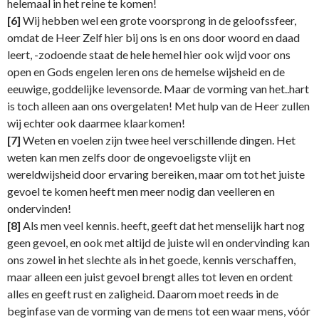
helemaal in het reine te komen!
[6]
Wij hebben wel een grote voorsprong in de geloofssfeer,
omdat de Heer Zelf hier bij ons is en ons door woord en daad
leert, -zodoende staat de hele hemel hier ook wijd voor ons
open en Gods engelen leren ons de hemelse wijsheid en de
eeuwige, goddelijke levensorde. Maar de vorming van het..hart
is toch alleen aan ons overgelaten! Met hulp van de Heer zullen
wij echter ook daarmee klaarkomen!
[7]
Weten en voelen zijn twee heel verschillende dingen. Het
weten kan men zelfs door de ongevoeligste vlijt en
wereldwijsheid door ervaring bereiken, maar om tot het juiste
gevoel te komen heeft men meer nodig dan veelleren en
ondervinden!
[8]
Als men veel kennis. heeft, geeft dat het menselijk hart nog
geen gevoel, en ook met altijd de juiste wil en ondervinding kan
ons zowel in het slechte als in het goede, kennis verschaffen,
maar alleen een juist gevoel brengt alles tot leven en ordent
alles en geeft rust en zaligheid. Daarom moet reeds in de
beginfase van de vorming van de mens tot een waar mens, vóór