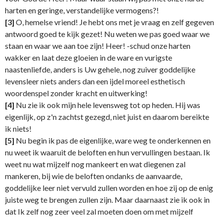
harten en geringe, verstandelijke vermogens?!
[3]
O, hemelse vriend! Je hebt ons met je vraag en zelf gegeven
antwoord goed te kijk gezet! Nu weten we pas goed waar we
staan en waar we aan toe zijn! Heer! -schud onze harten
wakker en laat deze gloeien in de ware en vurigste
naastenliefde, anders is Uw gehele, nog zuiver goddelijke
levensleer niets anders dan een ijdel moreel esthetisch
woordenspel zonder kracht en uitwerking!
[4]
Nu zie ik ook mijn hele levensweg tot op heden. Hij was
eigenlijk, op z'n zachtst gezegd, niet juist en daarom bereikte
ik niets!
[5]
Nu begin ik pas de eigenlijke, ware weg te onderkennen en
nu weet ik waaruit de beloften en hun vervullingen bestaan. Ik
weet nu wat mijzelf nog mankeert en wat diegenen zal
mankeren, bij wie de beloften ondanks de aanvaarde,
goddelijke leer niet vervuld zullen worden en hoe zij op de enig
juiste weg te brengen zullen zijn. Maar daarnaast zie ik ook in
dat Ik zelf nog zeer veel zal moeten doen om met mijzelf