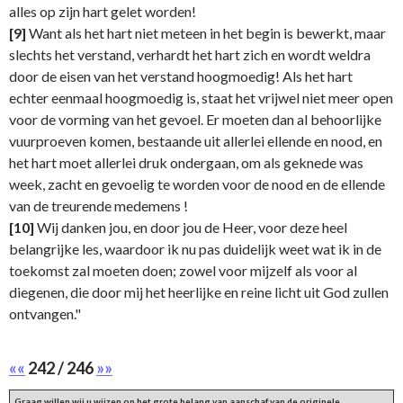
alles op zijn hart gelet worden!
[9]
Want als het hart niet meteen in het begin is bewerkt, maar
slechts het verstand, verhardt het hart zich en wordt weldra
door de eisen van het verstand hoogmoedig! Als het hart
echter eenmaal hoogmoedig is, staat het vrijwel niet meer open
voor de vorming van het gevoel. Er moeten dan al behoorlijke
vuurproeven komen, bestaande uit allerlei ellende en nood, en
het hart moet allerlei druk ondergaan, om als geknede was
week, zacht en gevoelig te worden voor de nood en de ellende
van de treurende medemens !
[10]
Wij danken jou, en door jou de Heer, voor deze heel
belangrijke les, waardoor ik nu pas duidelijk weet wat ik in de
toekomst zal moeten doen; zowel voor mijzelf als voor al
diegenen, die door mij het heerlijke en reine licht uit God zullen
ontvangen."
««
242 / 246
»»
Graag willen wij u wijzen op het grote belang van aanschaf van de originele