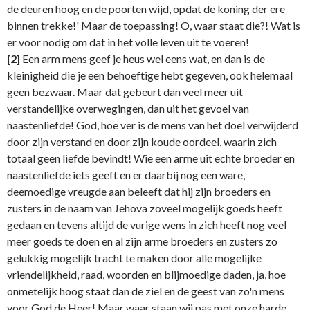
de deuren hoog en de poorten wijd, opdat de koning der ere
binnen trekke!' Maar de toepassing! O, waar staat die?! Wat is
er voor nodig om dat in het volle leven uit te voeren!
[2]
Een arm mens geef je heus wel eens wat, en dan is de
kleinigheid die je een behoeftige hebt gegeven, ook helemaal
geen bezwaar. Maar dat gebeurt dan veel meer uit
verstandelijke overwegingen, dan uit het gevoel van
naastenliefde! God, hoe ver is de mens van het doel verwijderd
door zijn verstand en door zijn koude oordeel, waarin zich
totaal geen liefde bevindt! Wie een arme uit echte broeder en
naastenliefde iets geeft en er daarbij nog een ware,
deemoedige vreugde aan beleeft dat hij zijn broeders en
zusters in de naam van Jehova zoveel mogelijk goeds heeft
gedaan en tevens altijd de vurige wens in zich heeft nog veel
meer goeds te doen en al zijn arme broeders en zusters zo
gelukkig mogelijk tracht te maken door alle mogelijke
vriendelijkheid, raad, woorden en blijmoedige daden, ja, hoe
onmetelijk hoog staat dan de ziel en de geest van zo'n mens
voor God de Heer! Maar waar staan wij pas met onze harde