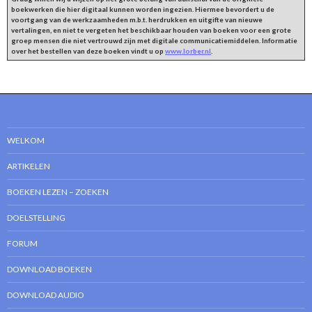
boekwerken die hier digitaal kunnen worden ingezien. Hiermee bevordert u de
voortgang van de werkzaamheden m.b.t. herdrukken en uitgifte van nieuwe
vertalingen, en niet te vergeten het beschikbaar houden van boeken voor een grote
groep mensen die niet vertrouwd zijn met digitale communicatiemiddelen. Informatie
over het bestellen van deze boeken vindt u op
www.lorber.nl
.
WELKOM
ARTIKELEN
BOEKEN LEZEN – ZOEKEN
DOELSTELLING
FORUM
DOWNLOAD BOEKEN
DOWNLOAD AUDIO