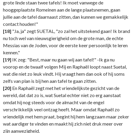
grote linde staan twee tafels! Ik moet vanwege de
hooggeplaatste Romeinen aan de lange plaatsnemen, gaan
jullie aan de tafel daarnaast zitten, dan kunnen we gemakkelijk
contact houden!"
[18]
"Ja, ja" zegt SUETAL, "zo zal het uitstekend gaan! Ik brand
nu toch wel van nieuwsgierigheid om de grote man, de echte
Messias van de Joden, voor de eerste keer persoonlijk te leren
kennen."
[19]
IK zeg: "Best, maar nu gaan wij aan tafel!" -Ik ga nu
voorop en de twaalf volgen Mij en Raphaël loopt naast Suetal,
wat die niet zo leuk vindt. Hij vraagt hem dan ook of hij soms
zelfs van plan is bij hen aan tafel te gaan zitten.
[20]
En Raphaël zegt met het vriendelijkste gezicht van de
wereld, dat dat zo is, wat Suetal echter niet zo erg aanstaat
omdat hij nog steeds voor de almacht van de engel
verschrikkelijk veel ontzag heeft. Maar omdat Raphaël zo
vriendelijk met hem praat, begint hij hem langzaam maar zeker
wat aardiger te vinden en maakt hij zich niet druk meer over
zijn aanwezigheid.