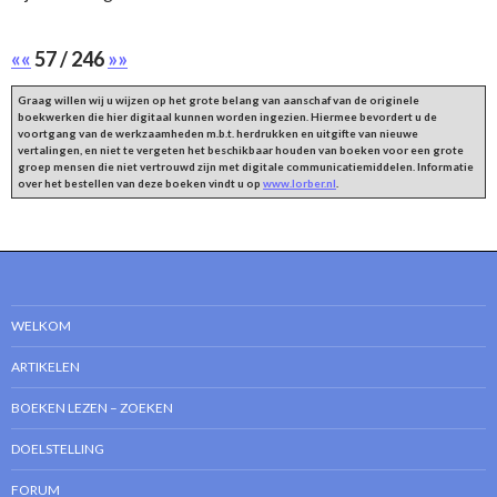
««
57 / 246
»»
Graag willen wij u wijzen op het grote belang van aanschaf van de originele
boekwerken die hier digitaal kunnen worden ingezien. Hiermee bevordert u de
voortgang van de werkzaamheden m.b.t. herdrukken en uitgifte van nieuwe
vertalingen, en niet te vergeten het beschikbaar houden van boeken voor een grote
groep mensen die niet vertrouwd zijn met digitale communicatiemiddelen. Informatie
over het bestellen van deze boeken vindt u op
www.lorber.nl
.
WELKOM
ARTIKELEN
BOEKEN LEZEN – ZOEKEN
DOELSTELLING
FORUM