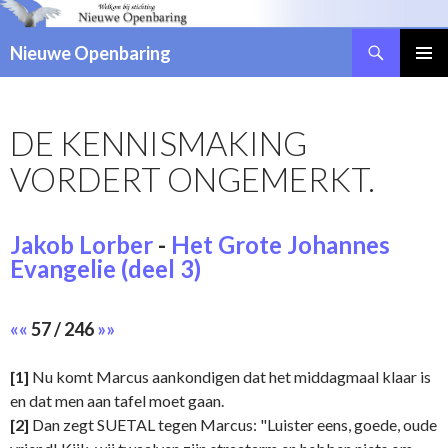
Zoeken
Nieuwe Openbaring
NAAR
DE
INHOUD
DE KENNISMAKING
SPRINGEN
VORDERT ONGEMERKT.
Jakob Lorber
-
Het Grote Johannes
Evangelie (deel 3)
««
57 / 246
»»
[1]
Nu komt Marcus aankondigen dat het middagmaal klaar is
en dat men aan tafel moet gaan.
[2]
Dan zegt SUETAL tegen Marcus: "Luister eens, goede, oude