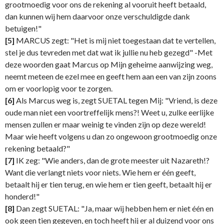
grootmoedig voor ons de rekening al vooruit heeft betaald,
dan kunnen wij hem daarvoor onze verschuldigde dank
betuigen!"
[5]
MARCUS zegt: "Het is mij niet toegestaan dat te vertellen,
stel je dus tevreden met dat wat ik jullie nu heb gezegd" -Met
deze woorden gaat Marcus op Mijn geheime aanwijzing weg,
neemt meteen de ezel mee en geeft hem aan een van zijn zoons
om er voorlopig voor te zorgen.
[6]
Als Marcus weg is, zegt SUETAL tegen Mij: "Vriend, is deze
oude man niet een voortreffelijk mens?! Weet u, zulke eerlijke
mensen zullen er maar weinig te vinden zijn op deze wereld!
Maar wie heeft volgens u dan zo ongewoon grootmoedig onze
rekening betaald?"
[7]
IK zeg: "Wie anders, dan de grote meester uit Nazareth!?
Want die verlangt niets voor niets. Wie hem er één geeft,
betaalt hij er tien terug, en wie hem er tien geeft, betaalt hij er
honderd!"
[8]
Dan zegt SUETAL: "Ja, maar wij hebben hem er niet één en
ook geen tien gegeven, en toch heeft hij er al duizend voor ons