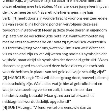
vriend! Kijk, wij twaalven zijn straatarm en hebben niets om
onze rekening mee te betalen. Maar zie, deze jonge leerling van
de grote meester uit Nazareth die hier ergens in je huis
verblijft, heeft door zijn wonderkracht voor ons een zeer edele
vis van zeker bijna honderd pond en vervolgens deze ezel
tevoorschijn getoverd! Neem jij deze twee dieren in eigendom
in plaats van de verschuldigde betaling, want wat moeten wij
met de ezel en wat met de vis? Wat zij symbolisch voorstellen
als terechtwijzing voor ons, weten wij intussen wel! Want een
vis en een ezel zijn zo ver wij weten nog nooit als symbolen der
wijsheid, maar altijd als symbolen der domheid gebruikt! Wees
daarom zo goed en aanvaard deze beide dieren, die toch ook
waarde hebben, in plaats van het geld dat wij je schuldig zijn!"
[3]
MARCUS zegt: "Dat wil ik heel graag doen, hoewel jullie mij
niets schuldig zijn. Want alles wat je hier al gebruikt hebt en
wat je eventueel nog verteren zult, is toch al meer dan
honderdvoudig betaald! Maar ga nu aan tafel want het
middagmaal wordt dadelijk opgediend!"
[4]
SUETAL zegt: "Vriend, vertel ons eens, wie dan zo