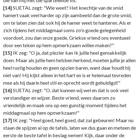
die van mij met die spartelende vis."
[14]
SUETAL zegt: "Wie weet? Het knechtje van de smid
hamert vaak veel harder op zijn aambeeld dan de grote smid,
om te laten zien dat ook hij de hamer weet te hanteren. Als er
zich tijdens het middagmaal soms zo'n goede gelegenheid
voordoet, zou dan onze goede, Griekse vriend ons eventueel
door een teken op hem opmerkzaam willen maken?"
[15]
IK zeg: "O ja, dat plezier kan Ik jullie heel gemakkelijk
doen. Maar als jullie hem hebben herkend, moeten jullie je allen
heel rustig houden en geen opzien baren, want daar houdt hij
niet van! Hij kijkt alleen in het hart en is er helemaal tevreden
mee als hij daarin heel stil en oprecht wordt gehuldigd!"
[16]
SUETAL zegt: "O, dat kunnen wij wel en dat is ook veel
verstandiger en wijzer. Beste vriend, wees daarom zo
vriendelijk en maak ons op een gunstig moment tijdens het
middagmaal op hem opmerkzaam!"
[17]
IK zeg: "Heel goed, heel goed, dat zal gebeuren! Maar nu
staan de spijzen al op de tafels, laten we dus gaan en meteen de
eerste de beste tafel in beslag nemen! Kijk, daar onder de