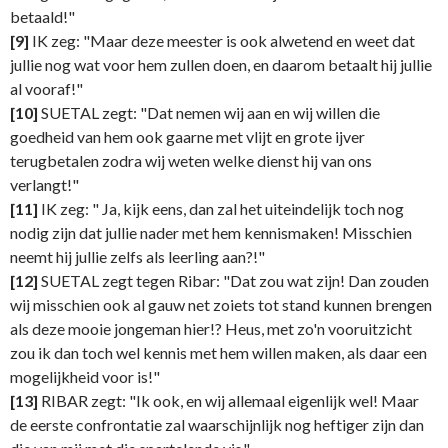
betaald!"
[9]
IK zeg: "Maar deze meester is ook alwetend en weet dat
jullie nog wat voor hem zullen doen, en daarom betaalt hij jullie
al vooraf!"
[10]
SUETAL zegt: "Dat nemen wij aan en wij willen die
goedheid van hem ook gaarne met vlijt en grote ijver
terugbetalen zodra wij weten welke dienst hij van ons
verlangt!"
[11]
IK zeg: " Ja, kijk eens, dan zal het uiteindelijk toch nog
nodig zijn dat jullie nader met hem kennismaken! Misschien
neemt hij jullie zelfs als leerling aan?!"
[12]
SUETAL zegt tegen Ribar: "Dat zou wat zijn! Dan zouden
wij misschien ook al gauw net zoiets tot stand kunnen brengen
als deze mooie jongeman hier!? Heus, met zo'n vooruitzicht
zou ik dan toch wel kennis met hem willen maken, als daar een
mogelijkheid voor is!"
[13]
RIBAR zegt: "Ik ook, en wij allemaal eigenlijk wel! Maar
de eerste confrontatie zal waarschijnlijk nog heftiger zijn dan