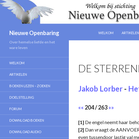
NAAR DE INHOUD SPRIN
Zoeken
Nieuwe Openbaring
WELKOM
ARTIKELE
Over hemelse liefde en het
ware leven
WELKOM
DE STERREN
ARTIKELEN
BOEKEN LEZEN – ZOEKEN
Jakob Lorber
-
Het
DOELSTELLING
««
204 / 263
»»
FORUM
DOWNLOAD BOEKEN
[1]
De engel neemt haar behoe
[2]
Dan vraagt de AANVOERDER
DOWNLOAD AUDIO
even tussendoor lastig val me