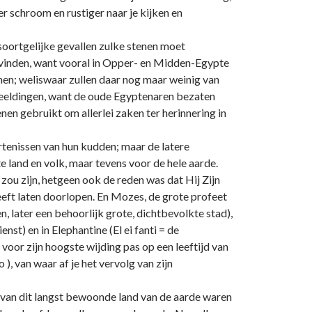
er schroom en rustiger naar je kijken en
n soortgelijke gevallen zulke stenen moet
t vinden, want vooral in Opper- en Midden-Egypte
nen; weliswaar zullen daar nog maar weinig van
afbeeldingen, want de oude Egyptenaren bezaten
en gebruikt om allerlei zaken ter herinnering in
rtenissen van hun kudden; maar de latere
te land en volk, maar tevens voor de hele aarde.
zou zijn, hetgeen ook de reden was dat Hij Zijn
eeft laten doorlopen. En Mozes, de grote profeet
, later een behoorlijk grote, dichtbevolkte stad),
nst) en in Elephantine (El ei fanti = de
oor zijn hoogste wijding pas op een leeftijd van
), van waar af je het vervolg van zijn
an dit langst bewoonde land van de aarde waren