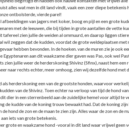
ijsheid begiftigd en hadden ook nauwe kontakten met vrijwel alle
uist alles wat men in dit land vindt, vaak een zeer diepe betekenis 
nze ontbolsterde, vierde parel!
 afbeeldingen van jagers met koker, boog en pijl en een grote ku
enaren met de leeuwen, die bij tijden in grote aantallen de vette k
it tafereel zien jullie de weiden al ommuurd, en daarop liggen stie
aal wil zeggen dat de kudden, voordat de grote weldeplaatsen met
evaar hebben bevonden. In de hoeken. van de muren zie je ook een
ude Egyptenaren aan dit waakzame dier gaven was Pas, ook wel Pas
s zien jullie weer de herderskoning Shivinz (Sfinx), naast hem een 
eer naar rechts echter, meer omhoog, zien wij dezelfde hond met 
d als herderskoning een van de grootste honden, waarvoor werkeli
kudden van de Shivinz. Toen echter na verloop van tijd de hond van
dit dier in een sterrenbeeld aan de zuidelijke hemel voor altijd te
ang de kudde van de koning trouw bewaakt had. Dat de koning zijn 
an de hond de zon en de maan te zien zijn. Alles waar de zon en de 
 aan iets van grote betekenis.
er grote en waakzame hond -vooral in dit land waar vrijwel geen 