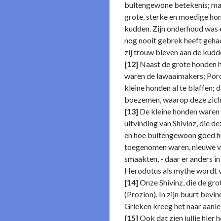
bultengewone betekenis; maa
grote, sterke en moedige ho
kudden. Zijn onderhoud was 
nog nooit gebrek heeft gehad
zij trouw bleven aan de kudd
[12]
Naast de grote honden h
waren de lawaaimakers; Poros
kleine honden al te blaffen;
boezemen, waarop deze zich 
[13]
De kleine honden waren v
uitvinding van Shivinz, die d
en hoe buitengewoon goed hun
toegenomen waren, nieuwe vo
smaakten, - daar er anders i
Herodotus als mythe wordt 
[14]
Onze Shivinz, die de gro
(Prozion). In zijn buurt bevi
Grieken kreeg het naar aanl
[15]
Ook dat zien jullie hier