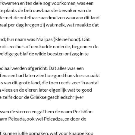
orkwamen en ten dele nog voorkomen, was een
rste plaats de betrouwbaarste bewaker van de
de met de ontelbare aardmuizen waaraan dit land
maal per dag kregen zij wat melk, wat maakte dat
nd; hun naam was Mal pas (kleine hond). Dat
eemds een huis of een kudde naderde, begonnen de
eldige geblaf de wilde beesten ontzag in te
iaal werden afgericht. Dat alles was een
yptenaren had laten zien hoe goed hun vlees smaakt
an dit grote land, die toen reeds zeer in aantal
ees en de eieren later eigenlijk wat te goed
e zelfs door de Griekse geschiedschrijver
ussen de sterren en gaf hem de naam Porishion
 naam Peleada, ook wel Peleadza, en door de
it kunnen jullie opmaken, wat voor knappe kop