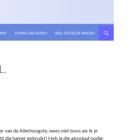
KEN
DOWNLOAD AUDIO
VEEL GESTELDE VRAGEN
L.
an de Allerhoogste, wees niet boos als ik je
acht die hamer gebruikt! Heb je die absoluut nodig,