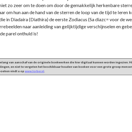
niet zo zeer om te doen om door de gemakkelijk herkenbare sterren
ar om hun aan de hand van de sterren de loop van de tijd te Ieren 
die in Diadaira (Diathira) de eerste Zodiacus (Sa diazc= voor de we
rrebeelden naar aanleiding van gelijktijdige verschijnselen en gebe
fde parel onthuld is!
 belang van aanschaf van de originele boekwerken die hier digitaal kunnen worden ingezien.
alingen, en niet te vergeten het beschikbaar houden van boeken voor een grote groep mensen
 boeken vindt u op
www.lorber.nl
.