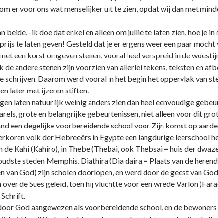
 om er voor ons wat menselijker uit te zien, opdat wij dan met mind
eide, -ik doe dat enkel en alleen om jullie te laten zien, hoe je i
prijs te laten geven! Gesteld dat je er ergens weer een paar moch
 met een korst omgeven stenen, vooral heel verspreid in de woestij
ook de andere stenen zijn voorzien van allerlei tekens, teksten en 
e schrijven. Daarom werd vooral in het begin het oppervlak van sten
n later met ijzeren stiften.
gen laten natuurlijk weinig anders zien dan heel eenvoudige gebeu
arels, grote en belangrijke gebeurtenissen, niet alleen voor dit gro
and een degelijke voorbereidende school voor Zijn komst op aarde 
tverkoren volk der Hebreeërs in Egypte een langdurige leerschool h
 de Kahi (Kahiro), in Thebe (Thebai, ook Thebsai = huis der dwazen
 oudste steden Memphis, Diathira (Dia daira = Plaats van de herendie
 van God) zijn scholen doorlopen, en werd door de geest van God v
 over de Sues geleid, toen hij vluchtte voor een wrede Varlon (Farao 
Schrift.
oor God aangewezen als voorbereidende school, en de bewoners v