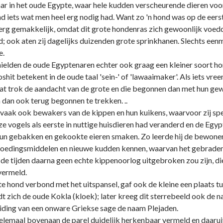
r in het oude Egypte, waar hele kudden verscheurende dieren vo
nd iets wat men heel erg nodig had. Want zo 'n hond was op de ee
erg gemakkelijk, omdat dit grote hondenras zich gewoonlijk voed
; ook aten zij dagelijks duizenden grote sprinkhanen. Slechts een
e.
ielden de oude Egyptenaren echter ook graag een kleiner soort ho
hit betekent in de oude taal 'sein-' of 'lawaaimaker'. Als iets vr
 dat trok de aandacht van de grote en die begonnen dan met hun gew
dan ook terug begonnen te trekken. ..
aak ook bewakers van de kippen en hun kuikens, waarvoor zij spec
eze vogels als eerste in nuttige huisdieren had veranderd en de Eg
 gebakken en gekookte eieren smaken. Zo leerde hij de bewoners v
edingsmiddelen en nieuwe kudden kennen, waarvan het gebraden vl
n de tijden daarna geen echte kippenoorlog uitgebroken zou zijn, di
vermeld.
te hond verbond met het uitspansel, gaf ook de kleine een plaats t
ndt zich de oude Kokla (kloek); later kreeg dit sterrebeeld ook de
eiding van een onware Griekse sage de naam Plejaden.
 helemaal bovenaan de parel duidelijk herkenbaar vermeld en daaru