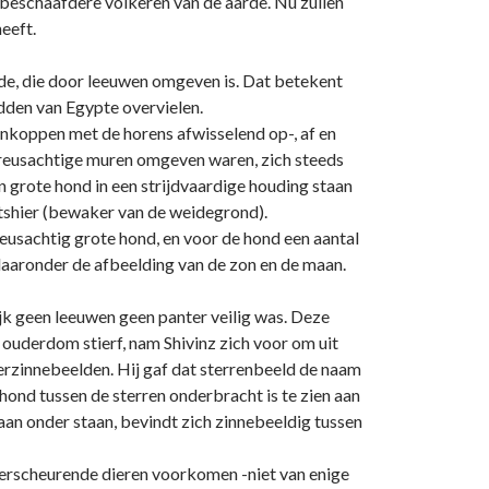
 beschaafdere volkeren van de aarde. Nu zullen
heeft.
dde, die door leeuwen omgeven is. Dat betekent
udden van Egypte overvielen.
renkoppen met de horens afwisselend op-, af en
 reusachtige muren omgeven waren, zich steeds
 grote hond in een strijdvaardige houding staan
tshier (bewaker van de weidegrond).
reusachtig grote hond, en voor de hond een aantal
daaronder de afbeelding van de zon en de maan.
jk geen leeuwen geen panter veilig was. Deze
 ouderdom stierf, nam Shivinz zich voor om uit
 verzinnebeelden. Hij gaf dat sterrenbeeld de naam
hond tussen de sterren onderbracht is te zien aan
maan onder staan, bevindt zich zinnebeeldig tussen
verscheurende dieren voorkomen -niet van enige