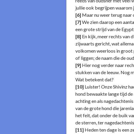
reeds van oudsher met veel w
jullie ook begrijpen waarom j
[6]
Maar nu weer terug naar o
[7]
We zien daarop een aantal
een grote strijd van de Egypt
[8]
En kijk, meer rechts van d
zijwaarts gericht, wat allem
volkomen weerloos in groot g
of liggen; de naam die de o
[9]
Hier nog verder naar recht
stukken van de leeuw. Nog m
Wat betekent dat?
[10]
Luister! Onze Shivinz ha
hond bewaakte lange tijd de 
achting en als nagedachtenis 
van de grote hond die jarenl
het feit, dat onder de buik v
de sterren, ter nagedachtenis
[11]
Heden ten dage is een ze