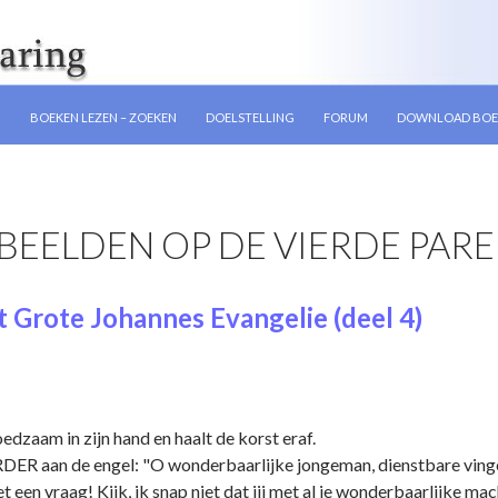
GEN
N
BOEKEN LEZEN – ZOEKEN
DOELSTELLING
FORUM
DOWNLOAD BOE
BEELDEN OP DE VIERDE PARE
 Grote Johannes Evangelie (deel 4)
dzaam in zijn hand en haalt de korst eraf.
 aan de engel: "O wonderbaarlijke jongeman, dienstbare vinger v
t een vraag! Kijk, ik snap niet dat jij met al je wonderbaarlijke m