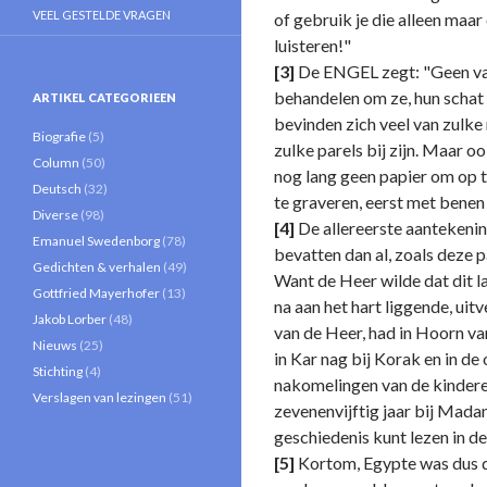
VEEL GESTELDE VRAGEN
of gebruik je die alleen maar
luisteren!"
[3]
De ENGEL zegt: "Geen van b
behandelen om ze, hun schat 
ARTIKEL CATEGORIEEN
bevinden zich veel van zulke
Biografie
(5)
zulke parels bij zijn. Maar 
Column
(50)
nog lang geen papier om op t
Deutsch
(32)
te graveren, eerst met benen e
Diverse
(98)
[4]
De allereerste aantekenin
Emanuel Swedenborg
(78)
bevatten dan al, zoals deze p
Gedichten & verhalen
(49)
Want de Heer wilde dat dit l
Gottfried Mayerhofer
(13)
na aan het hart liggende, ui
Jakob Lorber
(48)
van de Heer, had in Hoorn van
Nieuws
(25)
in Kar nag bij Korak en in de
Stichting
(4)
nakomelingen van de kinderen
Verslagen van lezingen
(51)
zevenenvijftig jaar bij Madan
geschiedenis kunt lezen in de 
[5]
Kortom, Egypte was dus d