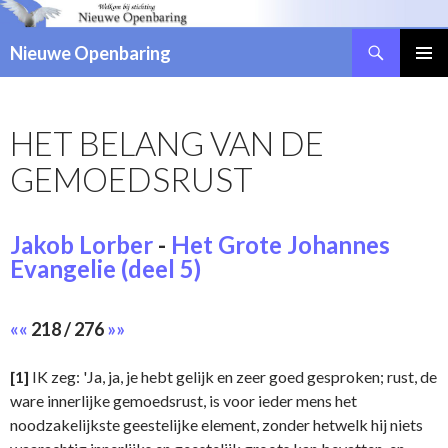
Zoeken
Nieuwe Openbaring
NAAR
DE
INHOUD
HET BELANG VAN DE
SPRINGEN
GEMOEDSRUST
Jakob Lorber
-
Het Grote Johannes
Evangelie (deel 5)
««
218 / 276
»»
[1]
IK zeg: 'Ja, ja, je hebt gelijk en zeer goed gesproken; rust, de
ware innerlijke gemoedsrust, is voor ieder mens het
noodzakelijkste geestelijke element, zonder hetwelk hij niets