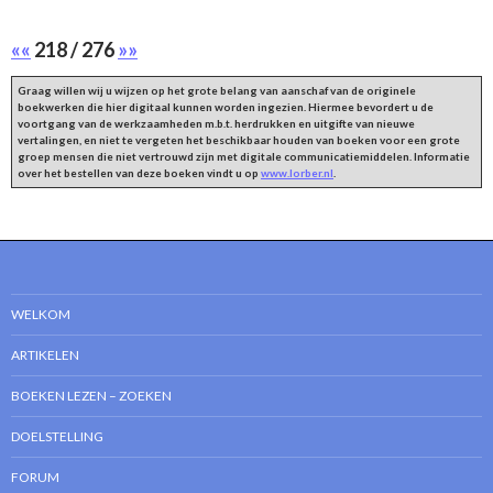
««
218 / 276
»»
Graag willen wij u wijzen op het grote belang van aanschaf van de originele
boekwerken die hier digitaal kunnen worden ingezien. Hiermee bevordert u de
voortgang van de werkzaamheden m.b.t. herdrukken en uitgifte van nieuwe
vertalingen, en niet te vergeten het beschikbaar houden van boeken voor een grote
groep mensen die niet vertrouwd zijn met digitale communicatiemiddelen. Informatie
over het bestellen van deze boeken vindt u op
www.lorber.nl
.
WELKOM
ARTIKELEN
BOEKEN LEZEN – ZOEKEN
DOELSTELLING
FORUM