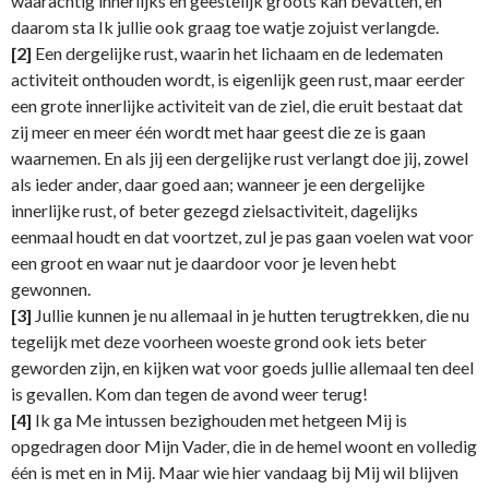
waarachtig innerlijks en geestelijk groots kan bevatten, en
daarom sta Ik jullie ook graag toe watje zojuist verlangde.
[2]
Een dergelijke rust, waarin het lichaam en de ledematen
activiteit onthouden wordt, is eigenlijk geen rust, maar eerder
een grote innerlijke activiteit van de ziel, die eruit bestaat dat
zij meer en meer één wordt met haar geest die ze is gaan
waarnemen. En als jij een dergelijke rust verlangt doe jij, zowel
als ieder ander, daar goed aan; wanneer je een dergelijke
innerlijke rust, of beter gezegd zielsactiviteit, dagelijks
eenmaal houdt en dat voortzet, zul je pas gaan voelen wat voor
een groot en waar nut je daardoor voor je leven hebt
gewonnen.
[3]
Jullie kunnen je nu allemaal in je hutten terugtrekken, die nu
tegelijk met deze voorheen woeste grond ook iets beter
geworden zijn, en kijken wat voor goeds jullie allemaal ten deel
is gevallen. Kom dan tegen de avond weer terug!
[4]
Ik ga Me intussen bezighouden met hetgeen Mij is
opgedragen door Mijn Vader, die in de hemel woont en volledig
één is met en in Mij. Maar wie hier vandaag bij Mij wil blijven