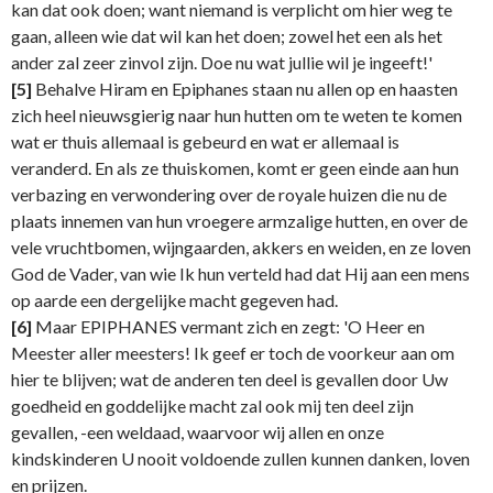
kan dat ook doen; want niemand is verplicht om hier weg te
gaan, alleen wie dat wil kan het doen; zowel het een als het
ander zal zeer zinvol zijn. Doe nu wat jullie wil je ingeeft!'
[5]
Behalve Hiram en Epiphanes staan nu allen op en haasten
zich heel nieuwsgierig naar hun hutten om te weten te komen
wat er thuis allemaal is gebeurd en wat er allemaal is
veranderd. En als ze thuiskomen, komt er geen einde aan hun
verbazing en verwondering over de royale huizen die nu de
plaats innemen van hun vroegere armzalige hutten, en over de
vele vruchtbomen, wijngaarden, akkers en weiden, en ze loven
God de Vader, van wie Ik hun verteld had dat Hij aan een mens
op aarde een dergelijke macht gegeven had.
[6]
Maar EPIPHANES vermant zich en zegt: 'O Heer en
Meester aller meesters! Ik geef er toch de voorkeur aan om
hier te blijven; wat de anderen ten deel is gevallen door Uw
goedheid en goddelijke macht zal ook mij ten deel zijn
gevallen, -een weldaad, waarvoor wij allen en onze
kindskinderen U nooit voldoende zullen kunnen danken, loven
en prijzen.