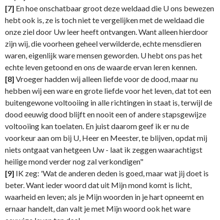
[7]
En hoe onschatbaar groot deze weldaad die U ons bewezen
hebt ook is, ze is toch niet te vergelijken met de weldaad die
onze ziel door Uw leer heeft ontvangen. Want alleen hierdoor
zijn wij, die voorheen geheel verwilderde, echte mensdieren
waren, eigenlijk ware mensen geworden. U hebt ons pas het
echte leven getoond en ons de waarde ervan leren kennen.
[8]
Vroeger hadden wij alleen liefde voor de dood, maar nu
hebben wij een ware en grote liefde voor het leven, dat tot een
buitengewone voltooiing in alle richtingen in staat is, terwijl de
dood eeuwig dood blijft en nooit een of andere stapsgewijze
voltooiing kan toelaten. En juist daarom geef ik er nu de
voorkeur aan om bij U, Heer en Meester, te blijven, opdat mij
niets ontgaat van hetgeen Uw - laat ik zeggen waarachtigst
heilige mond verder nog zal verkondigen"
[9]
IK zeg: 'Wat de anderen deden is goed, maar wat jij doet is
beter. Want ieder woord dat uit Mijn mond komt is licht,
waarheid en leven; als je Mijn woorden in je hart opneemt en
ernaar handelt, dan valt je met Mijn woord ook het ware