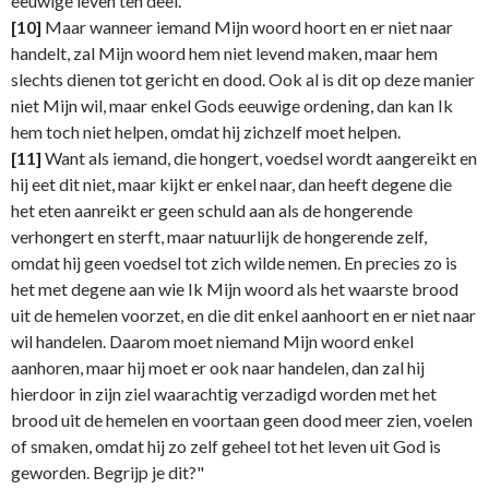
eeuwige leven ten deel.
[10]
Maar wanneer iemand Mijn woord hoort en er niet naar
handelt, zal Mijn woord hem niet levend maken, maar hem
slechts dienen tot gericht en dood. Ook al is dit op deze manier
niet Mijn wil, maar enkel Gods eeuwige ordening, dan kan Ik
hem toch niet helpen, omdat hij zichzelf moet helpen.
[11]
Want als iemand, die hongert, voedsel wordt aangereikt en
hij eet dit niet, maar kijkt er enkel naar, dan heeft degene die
het eten aanreikt er geen schuld aan als de hongerende
verhongert en sterft, maar natuurlijk de hongerende zelf,
omdat hij geen voedsel tot zich wilde nemen. En precies zo is
het met degene aan wie Ik Mijn woord als het waarste brood
uit de hemelen voorzet, en die dit enkel aanhoort en er niet naar
wil handelen. Daarom moet niemand Mijn woord enkel
aanhoren, maar hij moet er ook naar handelen, dan zal hij
hierdoor in zijn ziel waarachtig verzadigd worden met het
brood uit de hemelen en voortaan geen dood meer zien, voelen
of smaken, omdat hij zo zelf geheel tot het leven uit God is
geworden. Begrijp je dit?"