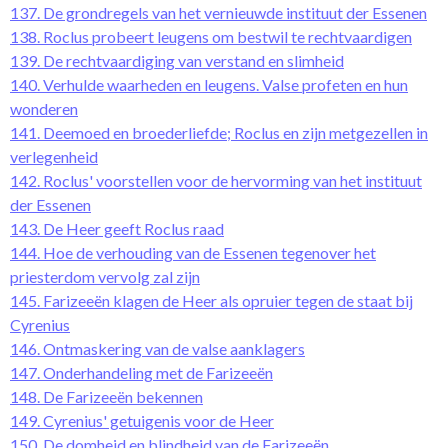
137. De grondregels van het vernieuwde instituut der Essenen
138. Roclus probeert leugens om bestwil te rechtvaardigen
139. De rechtvaardiging van verstand en slimheid
140. Verhulde waarheden en leugens. Valse profeten en hun
wonderen
141. Deemoed en broederliefde; Roclus en zijn metgezellen in
verlegenheid
142. Roclus' voorstellen voor de hervorming van het instituut
der Essenen
143. De Heer geeft Roclus raad
144. Hoe de verhouding van de Essenen tegenover het
priesterdom vervolg zal zijn
145. Farizeeën klagen de Heer als opruier tegen de staat bij
Cyrenius
146. Ontmaskering van de valse aanklagers
147. Onderhandeling met de Farizeeën
148. De Farizeeën bekennen
149. Cyrenius' getuigenis voor de Heer
150. De domheid en blindheid van de Farizeeën