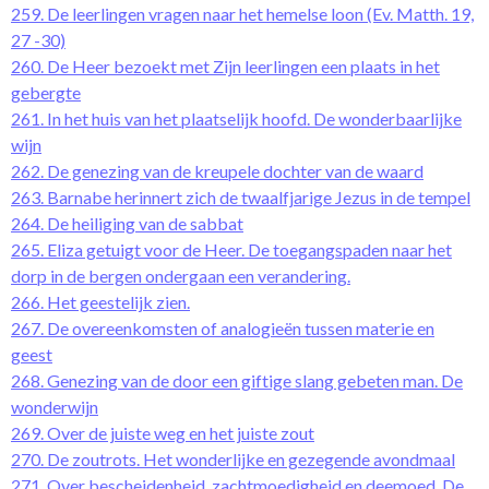
259. De leerlingen vragen naar het hemelse loon (Ev. Matth. 19,
27 -30)
260. De Heer bezoekt met Zijn leerlingen een plaats in het
gebergte
261. In het huis van het plaatselijk hoofd. De wonderbaarlijke
wijn
262. De genezing van de kreupele dochter van de waard
263. Barnabe herinnert zich de twaalfjarige Jezus in de tempel
264. De heiliging van de sabbat
265. Eliza getuigt voor de Heer. De toegangspaden naar het
dorp in de bergen ondergaan een verandering.
266. Het geestelijk zien.
267. De overeenkomsten of analogieën tussen materie en
geest
268. Genezing van de door een giftige slang gebeten man. De
wonderwijn
269. Over de juiste weg en het juiste zout
270. De zoutrots. Het wonderlijke en gezegende avondmaal
271. Over bescheidenheid, zachtmoedigheid en deemoed. De