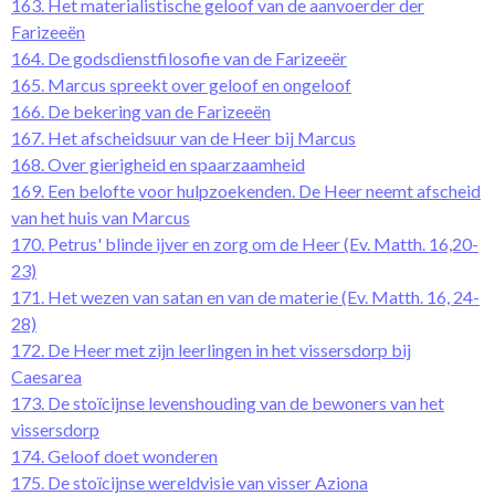
163. Het materialistische geloof van de aanvoerder der
Farizeeën
164. De godsdienstfilosofie van de Farizeeër
165. Marcus spreekt over geloof en ongeloof
166. De bekering van de Farizeeën
167. Het afscheidsuur van de Heer bij Marcus
168. Over gierigheid en spaarzaamheid
169. Een belofte voor hulpzoekenden. De Heer neemt afscheid
van het huis van Marcus
170. Petrus' blinde ijver en zorg om de Heer (Ev. Matth. 16,20-
23)
171. Het wezen van satan en van de materie (Ev. Matth. 16, 24-
28)
172. De Heer met zijn leerlingen in het vissersdorp bij
Caesarea
173. De stoïcijnse levenshouding van de bewoners van het
vissersdorp
174. Geloof doet wonderen
175. De stoïcijnse wereldvisie van visser Aziona