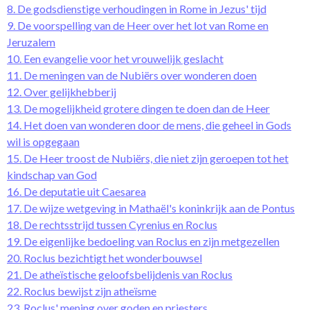
8. De godsdienstige verhoudingen in Rome in Jezus' tijd
9. De voorspelling van de Heer over het lot van Rome en
Jeruzalem
10. Een evangelie voor het vrouwelijk geslacht
11. De meningen van de Nubiërs over wonderen doen
12. Over gelijkhebberij
13. De mogelijkheid grotere dingen te doen dan de Heer
14. Het doen van wonderen door de mens, die geheel in Gods
wil is opgegaan
15. De Heer troost de Nubiërs, die niet zijn geroepen tot het
kindschap van God
16. De deputatie uit Caesarea
17. De wijze wetgeving in Mathaël's koninkrijk aan de Pontus
18. De rechtsstrijd tussen Cyrenius en Roclus
19. De eigenlijke bedoeling van Roclus en zijn metgezellen
20. Roclus bezichtigt het wonderbouwsel
21. De atheïstische geloofsbelijdenis van Roclus
22. Roclus bewijst zijn atheïsme
23. Roclus' mening over goden en priesters