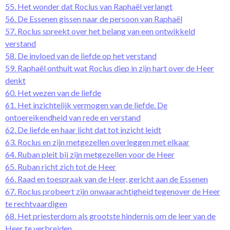
55. Het wonder dat Roclus van Raphaël verlangt
56. De Essenen gissen naar de persoon van Raphaël
57. Roclus spreekt over het belang van een ontwikkeld
verstand
58. De invloed van de liefde op het verstand
59. Raphaël onthult wat Roclus diep in zijn hart over de Heer
denkt
60. Het wezen van de liefde
61. Het inzichtelijk vermogen van de liefde. De
ontoereikendheid van rede en verstand
62. De liefde en haar licht dat tot inzicht leidt
63. Roclus en zijn metgezellen overleggen met elkaar
64. Ruban pleit bij zijn metgezellen voor de Heer
65. Ruban richt zich tot de Heer
66. Raad en toespraak van de Heer, gericht aan de Essenen
67. Roclus probeert zijn onwaarachtigheid tegenover de Heer
te rechtvaardigen
68. Het priesterdom als grootste hindernis om de leer van de
Heer te verbreiden