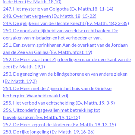
in de Heer (Ev. Matth. 18,10)
247. Het mysterie van Golgotha (Ev. Matth.18, 11-14)
248. Over het vergeven (Ev. Matth. 18, 15-22)
249. De gelijkenis van de slechte knecht (Ev. Matth. 18,23-35)
250. De noodzakelijkheid van wereldse rechtbanken. De
oorzaken van misdaden en het verhoeden er van.
251. Een zwerm sprinkhanen Aan de overkant van de Jordaan
aan de Zee van Galilea (Ev. Matth. hfdst. 19)
252. De Heer vaart met Zijn leerlingen naar de overkant van de
zee (Ev. Matth. 19,1)
253. De genezing van de blindgeborene en van andere zieken
(Ev. Matth. 19,2)
254. De Heer met de Zijnen in het huis van de Griekse
herbergier. Waarheid maakt vrij
255. Het verbod van echtscheiding (Ev. Matth. 19, 3-9)
256. Uitzonderingsgevallen met betrekking tot
huwelijkszaken (Ev. Matth. 19, 10-12)
257. De Heer zegent de kinderen (Ev. Matth. 19, 13-15)
258. De rijke jongeling (Ev. Matth. 19, 16-26)