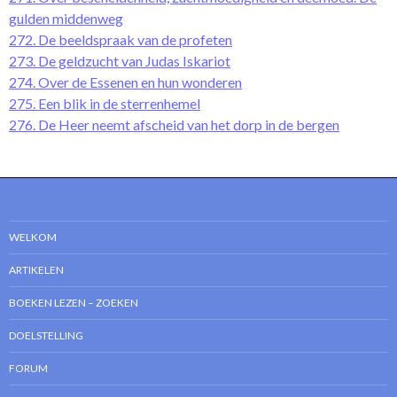
gulden middenweg
272. De beeldspraak van de profeten
273. De geldzucht van Judas Iskariot
274. Over de Essenen en hun wonderen
275. Een blik in de sterrenhemel
276. De Heer neemt afscheid van het dorp in de bergen
WELKOM
ARTIKELEN
BOEKEN LEZEN – ZOEKEN
DOELSTELLING
FORUM