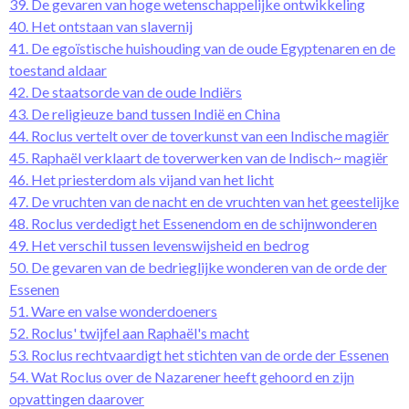
39. De gevaren van hoge wetenschappelijke ontwikkeling
40. Het ontstaan van slavernij
41. De egoïstische huishouding van de oude Egyptenaren en de
toestand aldaar
42. De staatsorde van de oude Indiërs
43. De religieuze band tussen Indië en China
44. Roclus vertelt over de toverkunst van een Indische magiër
45. Raphaël verklaart de toverwerken van de Indisch~ magiër
46. Het priesterdom als vijand van het licht
47. De vruchten van de nacht en de vruchten van het geestelijke
48. Roclus verdedigt het Essenendom en de schijnwonderen
49. Het verschil tussen levenswijsheid en bedrog
50. De gevaren van de bedrieglijke wonderen van de orde der
Essenen
51. Ware en valse wonderdoeners
52. Roclus' twijfel aan Raphaël's macht
53. Roclus rechtvaardigt het stichten van de orde der Essenen
54. Wat Roclus over de Nazarener heeft gehoord en zijn
opvattingen daarover