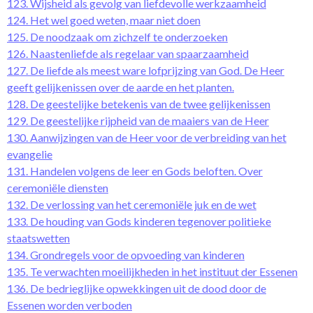
123. Wijsheid als gevolg van liefdevolle werkzaamheid
124. Het wel goed weten, maar niet doen
125. De noodzaak om zichzelf te onderzoeken
126. Naastenliefde als regelaar van spaarzaamheid
127. De liefde als meest ware lofprijzing van God. De Heer
geeft gelijkenissen over de aarde en het planten.
128. De geestelijke betekenis van de twee gelijkenissen
129. De geestelijke rijpheid van de maaiers van de Heer
130. Aanwijzingen van de Heer voor de verbreiding van het
evangelie
131. Handelen volgens de leer en Gods beloften. Over
ceremoniële diensten
132. De verlossing van het ceremoniële juk en de wet
133. De houding van Gods kinderen tegenover politieke
staatswetten
134. Grondregels voor de opvoeding van kinderen
135. Te verwachten moeilijkheden in het instituut der Essenen
136. De bedrieglijke opwekkingen uit de dood door de
Essenen worden verboden