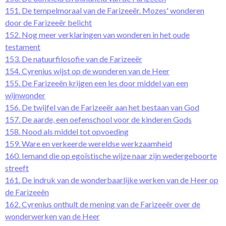
151. De tempelmoraal van de Farizeeër. Mozes' wonderen
door de Farizeeër belicht
152. Nog meer verklaringen van wonderen in het oude
testament
153. De natuurfilosofie van de Farizeeër
154. Cyrenius wijst op de wonderen van de Heer
155. De Farizeeën krijgen een les door middel van een
wijnwonder
156. De twijfel van de Farizeeër aan het bestaan van God
157. De aarde, een oefenschool voor de kinderen Gods
158. Nood als middel tot opvoeding
159. Ware en verkeerde wereldse werkzaamheid
160. Iemand die op egoïstische wijze naar zijn wedergeboorte
streeft
161. De indruk van de wonderbaarlijke werken van de Heer op
de Farizeeën
162. Cyrenius onthult de mening van de Farizeeër over de
wonderwerken van de Heer