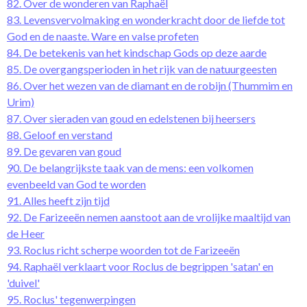
82. Over de wonderen van Raphaël
83. Levensvervolmaking en wonderkracht door de liefde tot
God en de naaste. Ware en valse profeten
84. De betekenis van het kindschap Gods op deze aarde
85. De overgangsperioden in het rijk van de natuurgeesten
86. Over het wezen van de diamant en de robijn (Thummim en
Urim)
87. Over sieraden van goud en edelstenen bij heersers
88. Geloof en verstand
89. De gevaren van goud
90. De belangrijkste taak van de mens: een volkomen
evenbeeld van God te worden
91. Alles heeft zijn tijd
92. De Farizeeën nemen aanstoot aan de vrolijke maaltijd van
de Heer
93. Roclus richt scherpe woorden tot de Farizeeën
94. Raphaël verklaart voor Roclus de begrippen 'satan' en
'duivel'
95. Roclus' tegenwerpingen