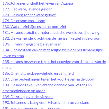
176. Johannes onthult het leven van Aziona
177. Het ware, levende geloof
178. De weg tot het ware geloof
179. De droom van Hiram
180. Wat de ziel tijdens een droom ziet
181. Hirams stoïcijnse-naturalistische wereldbeschouwing
182. De vormende kracht van de menselijke ziel in de droom
183. Hirams magische belevenissen
184. Het bestaan van de menselijke ziel vóór het lichamelijke
leven en erná
185. Hirams bezwaren tegen het eeuwige voortbestaan van de
mens
186. Oneindigheid, eeuwigheid en zaligheid
187. Drie bedenkingen tegen het voortleven na de dood
188. De noodzakelijke verscheidenheid van wezens en
omstandigheden op aarde
189. De vraag over de Messias
190. Johannes is bang voor Hirams scherpe verstand
191. Het vuurwonder van Johannes