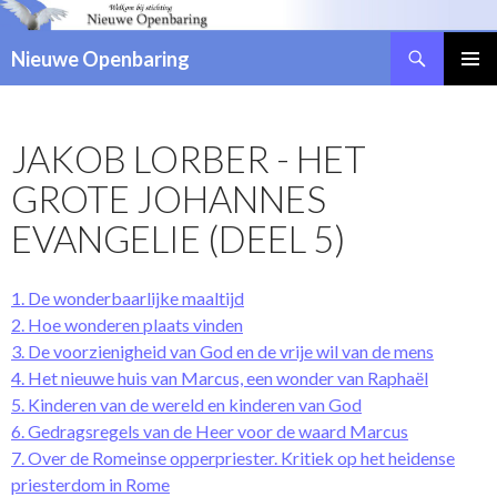
Zoeken
Nieuwe Openbaring
NAAR
DE
INHOUD
JAKOB LORBER
- HET
SPRINGEN
GROTE JOHANNES
EVANGELIE (DEEL 5)
1. De wonderbaarlijke maaltijd
2. Hoe wonderen plaats vinden
3. De voorzienigheid van God en de vrije wil van de mens
4. Het nieuwe huis van Marcus, een wonder van Raphaël
5. Kinderen van de wereld en kinderen van God
6. Gedragsregels van de Heer voor de waard Marcus
7. Over de Romeinse opperpriester. Kritiek op het heidense
priesterdom in Rome