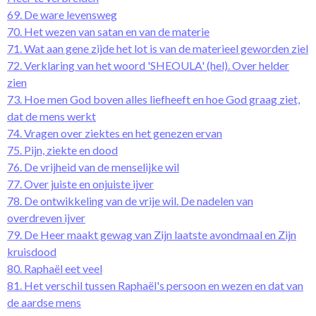
69. De ware levensweg
70. Het wezen van satan en van de materie
71. Wat aan gene zijde het lot is van de materieel geworden ziel
72. Verklaring van het woord 'SHEOULA' (hel). Over helder
zien
73. Hoe men God boven alles liefheeft en hoe God graag ziet,
dat de mens werkt
74. Vragen over ziektes en het genezen ervan
75. Pijn, ziekte en dood
76. De vrijheid van de menselijke wil
77. Over juiste en onjuiste ijver
78. De ontwikkeling van de vrije wil. De nadelen van
overdreven ijver
79. De Heer maakt gewag van Zijn laatste avondmaal en Zijn
kruisdood
80. Raphaël eet veel
81. Het verschil tussen Raphaël's persoon en wezen en dat van
de aardse mens