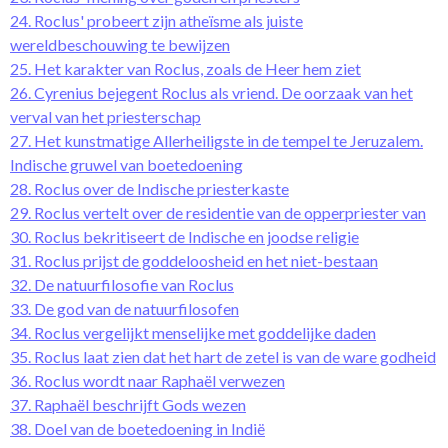
24. Roclus' probeert zijn atheïsme als juiste
wereldbeschouwing te bewijzen
25. Het karakter van Roclus, zoals de Heer hem ziet
26. Cyrenius bejegent Roclus als vriend. De oorzaak van het
verval van het priesterschap
27. Het kunstmatige Allerheiligste in de tempel te Jeruzalem.
Indische gruwel van boetedoening
28. Roclus over de Indische priesterkaste
29. Roclus vertelt over de residentie van de opperpriester van
30. Roclus bekritiseert de Indische en joodse religie
31. Roclus prijst de goddeloosheid en het niet-bestaan
32. De natuurfilosofie van Roclus
33. De god van de natuurfilosofen
34. Roclus vergelijkt menselijke met goddelijke daden
35. Roclus laat zien dat het hart de zetel is van de ware godheid
36. Roclus wordt naar Raphaël verwezen
37. Raphaël beschrijft Gods wezen
38. Doel van de boetedoening in Indië