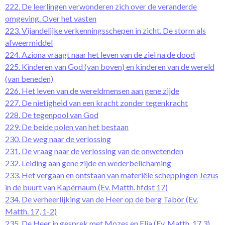
222. De leerlingen verwonderen zich over de veranderde
omgeving. Over het vasten
223. Vijandelijke verkenningsschepen in zicht. De storm als
afweermiddel
224. Aziona vraagt naar het leven van de ziel na de dood
225. Kinderen van God (van boven) en kinderen van de wereld
(van beneden)
226. Het leven van de wereldmensen aan gene zijde
227. De nietigheid van een kracht zonder tegenkracht
228. De tegenpool van God
229. De beide polen van het bestaan
230. De weg naar de verlossing
231. De vraag naar de verlossing van de onwetenden
232. Leiding aan gene zijde en wederbelichaming
233. Het vergaan en ontstaan van materiële scheppingen Jezus
in de buurt van Kapérnaum (Ev. Matth. hfdst 17)
234. De verheerlijking van de Heer op de berg Tabor (Ev.
Matth. 17, 1-2)
235. De Heer in gesprek met Mozes en Elia (Ev. Matth. 17,3)