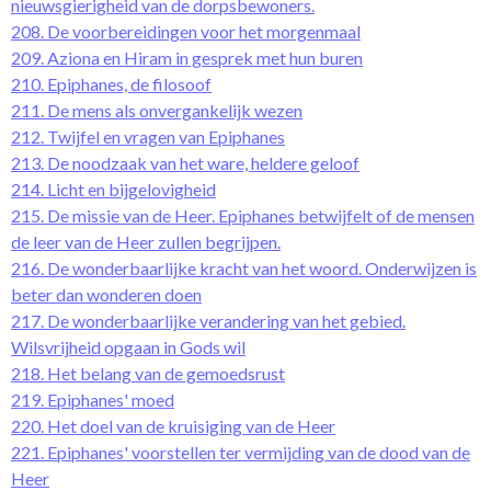
nieuwsgierigheid van de dorpsbewoners.
208. De voorbereidingen voor het morgenmaal
209. Aziona en Hiram in gesprek met hun buren
210. Epiphanes, de filosoof
211. De mens als onvergankelijk wezen
212. Twijfel en vragen van Epiphanes
213. De noodzaak van het ware, heldere geloof
214. Licht en bijgelovigheid
215. De missie van de Heer. Epiphanes betwijfelt of de mensen
de leer van de Heer zullen begrijpen.
216. De wonderbaarlijke kracht van het woord. Onderwijzen is
beter dan wonderen doen
217. De wonderbaarlijke verandering van het gebied.
Wilsvrijheid opgaan in Gods wil
218. Het belang van de gemoedsrust
219. Epiphanes' moed
220. Het doel van de kruisiging van de Heer
221. Epiphanes' voorstellen ter vermijding van de dood van de
Heer