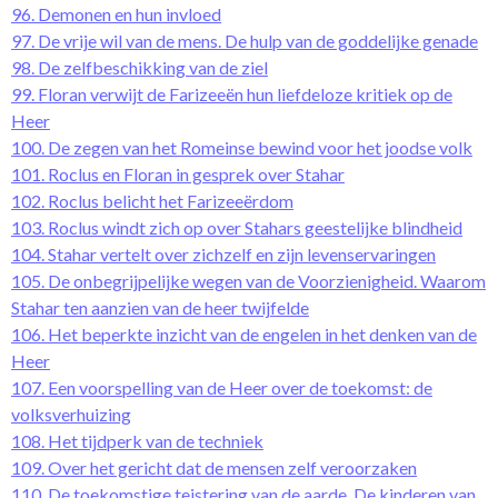
96. Demonen en hun invloed
97. De vrije wil van de mens. De hulp van de goddelijke genade
98. De zelfbeschikking van de ziel
99. Floran verwijt de Farizeeën hun liefdeloze kritiek op de
Heer
100. De zegen van het Romeinse bewind voor het joodse volk
101. Roclus en Floran in gesprek over Stahar
102. Roclus belicht het Farizeeërdom
103. Roclus windt zich op over Stahars geestelijke blindheid
104. Stahar vertelt over zichzelf en zijn levenservaringen
105. De onbegrijpelijke wegen van de Voorzienigheid. Waarom
Stahar ten aanzien van de heer twijfelde
106. Het beperkte inzicht van de engelen in het denken van de
Heer
107. Een voorspelling van de Heer over de toekomst: de
volksverhuizing
108. Het tijdperk van de techniek
109. Over het gericht dat de mensen zelf veroorzaken
110. De toekomstige teistering van de aarde. De kinderen van