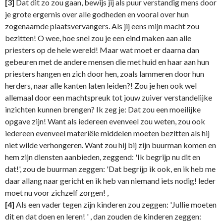
[3]
Dat dit zo zou gaan, bewijs jij als puur verstandig mens door
je grote ergernis over alle godheden en vooral over hun
zogenaamde plaatsvervangers. Als jij eens mijn macht zou
bezitten! O wee, hoe snel zou je een eind maken aan alle
priesters op de hele wereld! Maar wat moet er daarna dan
gebeuren met de andere mensen die met huid en haar aan hun
priesters hangen en zich door hen, zoals lammeren door hun
herders, naar alle kanten laten leiden?! Zou je hen ook wel
allemaal door een machtspreuk tot jouw zuiver verstandelijke
inzichten kunnen brengen? Ik zeg je: Dat zou een moeilijke
opgave zijn! Want als iedereen evenveel zou weten, zou ook
iedereen evenveel materiële middelen moeten bezitten als hij
niet wilde verhongeren. Want zou hij bij zijn buurman komen en
hem zijn diensten aanbieden, zeggend: 'Ik begrijp nu dit en
dat!', zou de buurman zeggen: 'Dat begrijp ik ook, en ik heb me
daar allang naar gericht en ik heb van niemand iets nodig! leder
moet nu voor zichzelf zorgen! ,
[4]
Als een vader tegen zijn kinderen zou zeggen: 'Jullie moeten
dit en dat doen en leren! ' , dan zouden de kinderen zeggen: