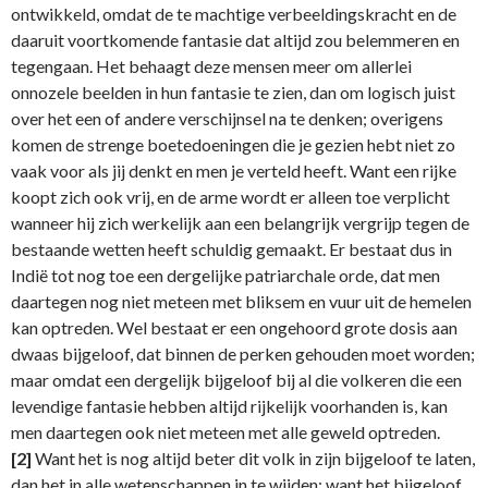
ontwikkeld, omdat de te machtige verbeeldingskracht en de
daaruit voortkomende fantasie dat altijd zou belemmeren en
tegengaan. Het behaagt deze mensen meer om allerlei
onnozele beelden in hun fantasie te zien, dan om logisch juist
over het een of andere verschijnsel na te denken; overigens
komen de strenge boetedoeningen die je gezien hebt niet zo
vaak voor als jij denkt en men je verteld heeft. Want een rijke
koopt zich ook vrij, en de arme wordt er alleen toe verplicht
wanneer hij zich werkelijk aan een belangrijk vergrijp tegen de
bestaande wetten heeft schuldig gemaakt. Er bestaat dus in
Indië tot nog toe een dergelijke patriarchale orde, dat men
daartegen nog niet meteen met bliksem en vuur uit de hemelen
kan optreden. Wel bestaat er een ongehoord grote dosis aan
dwaas bijgeloof, dat binnen de perken gehouden moet worden;
maar omdat een dergelijk bijgeloof bij al die volkeren die een
levendige fantasie hebben altijd rijkelijk voorhanden is, kan
men daartegen ook niet meteen met alle geweld optreden.
[2]
Want het is nog altijd beter dit volk in zijn bijgeloof te laten,
dan het in alle wetenschappen in te wijden; want het bijgeloof