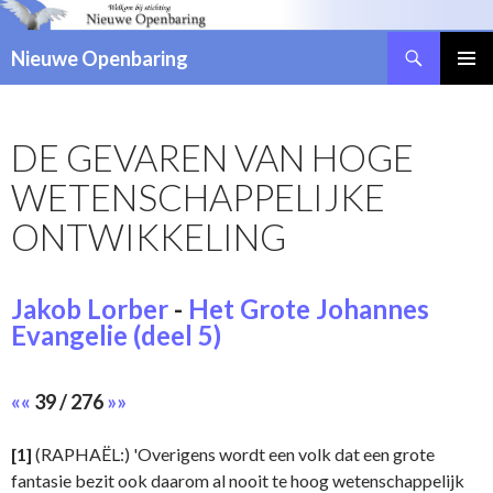
Zoeken
Nieuwe Openbaring
NAAR
DE
INHOUD
DE GEVAREN VAN HOGE
SPRINGEN
WETENSCHAPPELIJKE
ONTWIKKELING
Jakob Lorber
-
Het Grote Johannes
Evangelie (deel 5)
««
39 / 276
»»
[1]
(RAPHAËL:) 'Overigens wordt een volk dat een grote
fantasie bezit ook daarom al nooit te hoog wetenschappelijk