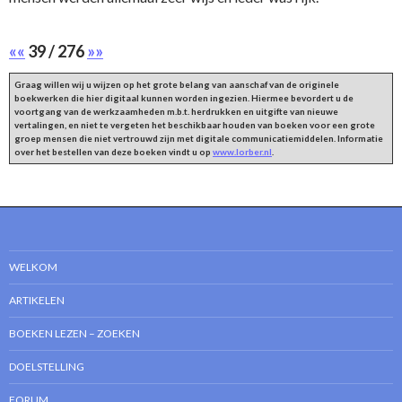
««
39 / 276
»»
Graag willen wij u wijzen op het grote belang van aanschaf van de originele
boekwerken die hier digitaal kunnen worden ingezien. Hiermee bevordert u de
voortgang van de werkzaamheden m.b.t. herdrukken en uitgifte van nieuwe
vertalingen, en niet te vergeten het beschikbaar houden van boeken voor een grote
groep mensen die niet vertrouwd zijn met digitale communicatiemiddelen. Informatie
over het bestellen van deze boeken vindt u op
www.lorber.nl
.
WELKOM
ARTIKELEN
BOEKEN LEZEN – ZOEKEN
DOELSTELLING
FORUM