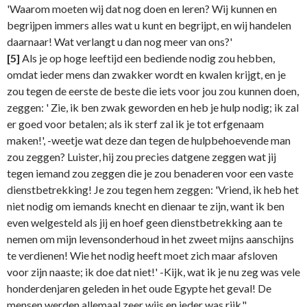
'Waarom moeten wij dat nog doen en leren? Wij kunnen en
begrijpen immers alles wat u kunt en begrijpt, en wij handelen
daarnaar! Wat verlangt u dan nog meer van ons?'
[5]
Als je op hoge leeftijd een bediende nodig zou hebben,
omdat ieder mens dan zwakker wordt en kwalen krijgt, en je
zou tegen de eerste de beste die iets voor jou zou kunnen doen,
zeggen: ' Zie, ik ben zwak geworden en heb je hulp nodig; ik zal
er goed voor betalen; als ik sterf zal ik je tot erfgenaam
maken!', -weetje wat deze dan tegen de hulpbehoevende man
zou zeggen? Luister, hij zou precies datgene zeggen wat jij
tegen iemand zou zeggen die je zou benaderen voor een vaste
dienstbetrekking! Je zou tegen hem zeggen: 'Vriend, ik heb het
niet nodig om iemands knecht en dienaar te zijn, want ik ben
even welgesteld als jij en hoef geen dienstbetrekking aan te
nemen om mijn levensonderhoud in het zweet mijns aanschijns
te verdienen! Wie het nodig heeft moet zich maar afsloven
voor zijn naaste; ik doe dat niet!' -Kijk, wat ik je nu zeg was vele
honderdenjaren geleden in het oude Egypte het geval! De
mensen werden allemaal zeer wijs en ieder was rijk."