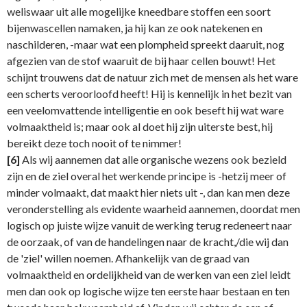
weliswaar uit alle mogelijke kneedbare stoffen een soort
bijenwascellen namaken, ja hij kan ze ook natekenen en
naschilderen, -maar wat een plompheid spreekt daaruit, nog
afgezien van de stof waaruit de bij haar cellen bouwt! Het
schijnt trouwens dat de natuur zich met de mensen als het ware
een scherts veroorloofd heeft! Hij is kennelijk in het bezit van
een veelomvattende intelligentie en ook beseft hij wat ware
volmaaktheid is; maar ook al doet hij zijn uiterste best, hij
bereikt deze toch nooit of te nimmer!
[6]
Als wij aannemen dat alle organische wezens ook bezield
zijn en de ziel overal het werkende principe is -hetzij meer of
minder volmaakt, dat maakt hier niets uit -, dan kan men deze
veronderstelling als evidente waarheid aannemen, doordat men
logisch op juiste wijze vanuit de werking terug redeneert naar
de oorzaak, of van de handelingen naar de kracht,/die wij dan
de 'ziel' willen noemen. Afhankelijk van de graad van
volmaaktheid en ordelijkheid van de werken van een ziel leidt
men dan ook op logische wijze ten eerste haar bestaan en ten