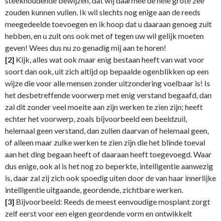
steekhoudende bewijzen, dat wij daarmee de hele grote zee
zouden kunnen vullen. Ik wil slechts nog enige aan de reeds
meegedeelde toevoegen en ik hoop dat u daaraan genoeg zult
hebben, en u zult ons ook met of tegen uw wil gelijk moeten
geven! Wees dus nu zo genadig mij aan te horen!
[2]
Kijk, alles wat ook maar enig bestaan heeft van wat voor
soort dan ook, uit zich altijd op bepaalde ogenblikken op een
wijze die voor alle mensen zonder uitzondering voelbaar is! Is
het desbetreffende voorwerp met enig verstand begaafd, dan
zal dit zonder veel moeite aan zijn werken te zien zijn; heeft
echter het voorwerp, zoals bijvoorbeeld een beeldzuil,
helemaal geen verstand, dan zullen daarvan of helemaal geen,
of alleen maar zulke werken te zien zijn die het blinde toeval
aan het ding begaan heeft of daaraan heeft toegevoegd. Waar
dus enige, ook al is het nog zo beperkte, intelligentie aanwezig
is, daar zal zij zich ook spoedig uiten door de van haar innerlijke
intelligentie uitgaande, geordende, zichtbare werken.
[3]
Bijvoorbeeld: Reeds de meest eenvoudige mosplant zorgt
zelf eerst voor een eigen geordende vorm en ontwikkelt