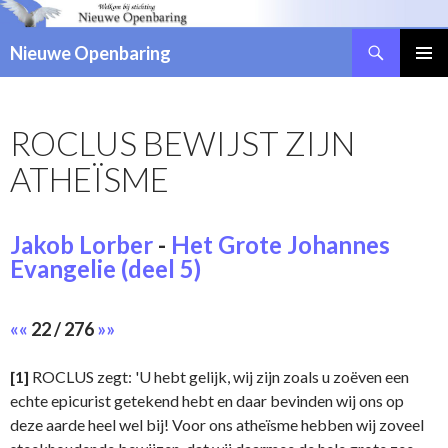
Zoeken
Nieuwe Openbaring
NAAR
DE
INHOUD
ROCLUS BEWIJST ZIJN
SPRINGEN
ATHEÏSME
Jakob Lorber
-
Het Grote Johannes
Evangelie (deel 5)
««
22 / 276
»»
[1]
ROCLUS zegt: 'U hebt gelijk, wij zijn zoals u zoëven een
echte epicurist getekend hebt en daar bevinden wij ons op
deze aarde heel wel bij! Voor ons atheïsme hebben wij zoveel