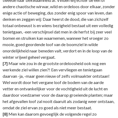
tweede haar bekwaamheid af. Vinden wij echter de een of
andere chaotische wirwar, wild en ordeloos door elkaar, zonder
enige actie of beweging, dus zonder enig spoor van leven, dan
denken en zeggen wij: Daar heerst de dood, die van zichzelf
totaal onbewust is en wiens bezigheid bestaat uit een volledig
tenietgaan, -een verschijnsel dat men in de herfst bij zeer veel
bomen en struiken kan waarnemen, wanneer het vroeger zo
mooie, goed geordende loof van de boomziel in wilde
onordelijkheid naar beneden valt, verdort en in de loop van de
winter vrijwel geheel vergaat.
[7]
Maar wie zou in de grootste ordeloosheid ook nog een
werkende ziel willen zien?! Een vervliegen en tenietgaan
daarvan -ja, -maar geen nieuw of zelfs volmaakter ontstaan!
Wel wordt door het vergane loof de bodem van de aarde
vetter en ontvankelijker voor de vochtigheid uit de lucht en
daardoor voedzamer voor de daarop groeiende planten; maar
het afgevallen loof zal nooit daaruit als zodanig weer ontstaan,
omdat de ziel ervan zo goed als niet meer bestaat.
[8]
Men kan daarom gevoeglijk de volgende regel zo