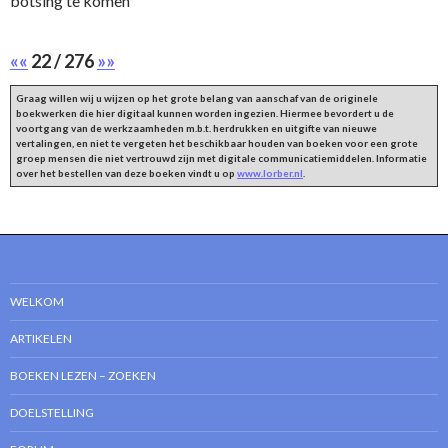
botsing te komen"
««
22 / 276
»»
Graag willen wij u wijzen op het grote belang van aanschaf van de originele
boekwerken die hier digitaal kunnen worden ingezien. Hiermee bevordert u de
voortgang van de werkzaamheden m.b.t. herdrukken en uitgifte van nieuwe
vertalingen, en niet te vergeten het beschikbaar houden van boeken voor een grote
groep mensen die niet vertrouwd zijn met digitale communicatiemiddelen. Informatie
over het bestellen van deze boeken vindt u op
www.lorber.nl
.
WELKOM
ARTIKELEN
BOEKEN LEZEN – ZOEKEN
DOELSTELLING