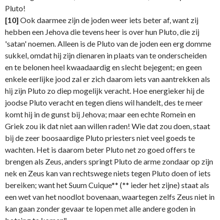
Pluto!
[10]
Ook daarmee zijn de joden weer iets beter af, want zij
hebben een Jehova die tevens heer is over hun Pluto, die zij
'satan' noemen. Alleen is de Pluto van de joden een erg domme
sukkel, omdat hij zijn dienaren in plaats van te onderscheiden
en te belonen heel kwaadaardig en slecht bejegent; en geen
enkele eerlijke jood zal er zich daarom iets van aantrekken als
hij zijn Pluto zo diep mogelijk veracht. Hoe energieker hij de
joodse Pluto veracht en tegen diens wil handelt, des te meer
komt hij in de gunst bij Jehova; maar een echte Romein en
Griek zou ik dat niet aan willen raden! Wie dat zou doen, staat
bij de zeer boosaardige Pluto priesters niet veel goeds te
wachten. Het is daarom beter Pluto net zo goed offers te
brengen als Zeus, anders springt Pluto de arme zondaar op zijn
nek en Zeus kan van rechtswege niets tegen Pluto doen of iets
bereiken; want het Suum Cuique** (** ieder het zijne) staat als
een wet van het noodlot bovenaan, waartegen zelfs Zeus niet in
kan gaan zonder gevaar te lopen met alle andere goden in