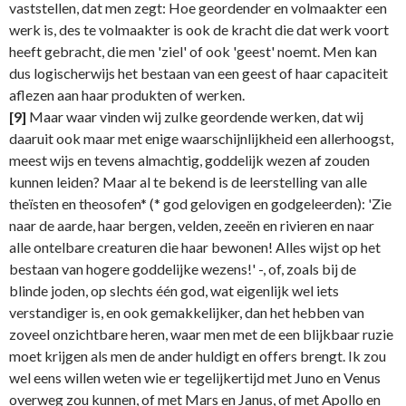
vaststellen, dat men zegt: Hoe geordender en volmaakter een
werk is, des te volmaakter is ook de kracht die dat werk voort
heeft gebracht, die men 'ziel' of ook 'geest' noemt. Men kan
dus logischerwijs het bestaan van een geest of haar capaciteit
aflezen aan haar produkten of werken.
[9]
Maar waar vinden wij zulke geordende werken, dat wij
daaruit ook maar met enige waarschijnlijkheid een allerhoogst,
meest wijs en tevens almachtig, goddelijk wezen af zouden
kunnen leiden? Maar al te bekend is de leerstelling van alle
theïsten en theosofen* (* god gelovigen en godgeleerden): 'Zie
naar de aarde, haar bergen, velden, zeeën en rivieren en naar
alle ontelbare creaturen die haar bewonen! Alles wijst op het
bestaan van hogere goddelijke wezens!' -, of, zoals bij de
blinde joden, op slechts één god, wat eigenlijk wel iets
verstandiger is, en ook gemakkelijker, dan het hebben van
zoveel onzichtbare heren, waar men met de een blijkbaar ruzie
moet krijgen als men de ander huldigt en offers brengt. Ik zou
wel eens willen weten wie er tegelijkertijd met Juno en Venus
overweg zou kunnen, of met Mars en Janus, of met Apollo en