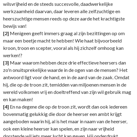
wilsvrijheid en de steeds succesvolle, daadwerkelijke
werkzaamheid daarvan, daar leveren alle zelfzuchtige en
heerszuchtige mensen reeds op deze aarde het krachtigste
bewijs van!
[2]
Menigeen geeft immers graag al zijn bezittingen op om
maar een beetje macht te hebben! Wie haat bijvoorbeeld
kroon, troon en scepter, vooral als hij zichzelf omhoog kan
werken!?
[3]
Maar waarom hebben deze drie effectieve heersers dan
zo'n onuitsprekelijke waarde in de ogen van de mensen? Het
antwoord ligt voor de hand, en in de aard van de zaak. Omdat
hij, die op de troon zit, temidden van miljoenen mensen in de
wereld volkomen vrij en doeltreffend van zijn wil gebruik mag
en kan maken!
[4]
En na degene die op de troon zit, wordt dan ook iedereen
bovenmatig gelukkig die door de heerser een ambt krijgt
aangeboden waarin hij, al is het maar in naam van de heerser,
ook een kleine heerser kan spelen, en zijn naar vrijheid
dorstende wil iets meer lucht kan geven. Hij onderdrukt