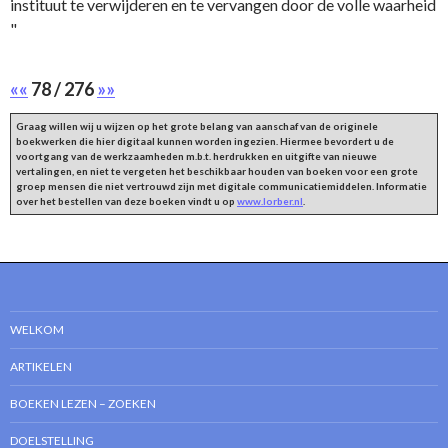
instituut te verwijderen en te vervangen door de volle waarheid
"
««
78 / 276
»»
Graag willen wij u wijzen op het grote belang van aanschaf van de originele
boekwerken die hier digitaal kunnen worden ingezien. Hiermee bevordert u de
voortgang van de werkzaamheden m.b.t. herdrukken en uitgifte van nieuwe
vertalingen, en niet te vergeten het beschikbaar houden van boeken voor een grote
groep mensen die niet vertrouwd zijn met digitale communicatiemiddelen. Informatie
over het bestellen van deze boeken vindt u op
www.lorber.nl
.
WELKOM
ARTIKELEN
BOEKEN LEZEN – ZOEKEN
DOELSTELLING