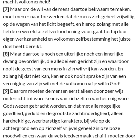
machtsvolkomenheid!
[7]
Maar om de wil van de mens daartoe bekwaam te maken,
moet men er naar toe werken dat de mens zich geheel vrijwillig
op de wegen van het licht begeeft, en hierop zolang met alle
liefde en wereldse zelfverloochening voortgaat tot hij door
eigen werkzaamheid en volkomen zelfbestemming het juiste
doel heeft bereikt.
[8]
Maar daartoe is noch een uiterlijke noch een innerlijke
dwang bevorderlijk, die allebei een gericht zijn en waardoor
nooit de geest van een mens in zijn wil vrij kan worden. En
zolang hij dat niet kan, kan er ook nooit sprake zijn van een
vereniging van zijn wil met de volkomen vrije wil in God!
[9]
Daarom moeten de mensen eerst alleen door zeer wijs
onderricht tot ware kennis van zichzelf en van het enig ware
Godswezen gebracht worden, en dat met alle mogelijke
goedheid, geduld en de grootste zachtmoedigheid; alleen
hardnekkige, weerbarstige karakters, bij wie op de
achtergrond een op zichzelf vrijwel geheel zinloze boze
moedwil en een waar duivels leedvermaak schuilt, moeten door