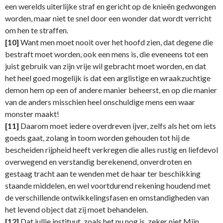
een werelds uiterlijke straf en gericht op de knieën gedwongen
worden, maar niet te snel door een wonder dat wordt verricht
om hen te straffen.
[10]
Want men moet nooit over het hoofd zien, dat degene die
bestraft moet worden, ook een mens is, die eveneens tot een
juist gebruik van zijn vrije wil gebracht moet worden, en dat
het heel goed mogelijk is dat een arglistige en wraakzuchtige
demon hem op een of andere manier beheerst, en op die manier
van de anders misschien heel onschuldige mens een waar
monster maakt!
[11]
Daarom moet iedere overdreven ijver, zelfs als het om iets
goeds gaat, zolang in toom worden gehouden tot hij de
bescheiden rijpheid heeft verkregen die alles rustig en liefdevol
overwegend en verstandig berekenend, onverdroten en
gestaag tracht aan te wenden met de haar ter beschikking
staande middelen, en wel voortdurend rekening houdend met
de verschillende ontwikkelingsfasen en omstandigheden van
het levend object dat zij moet behandelen.
[12]
Dat jullie instituut, zoals het nu nog is, zeker niet Mijn