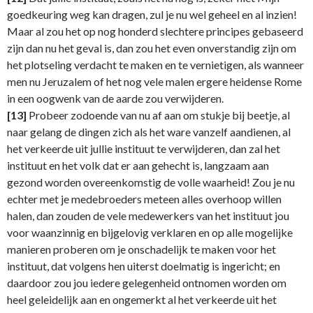
goedkeuring weg kan dragen, zul je nu wel geheel en al inzien!
Maar al zou het op nog honderd slechtere principes gebaseerd
zijn dan nu het geval is, dan zou het even onverstandig zijn om
het plotseling verdacht te maken en te vernietigen, als wanneer
men nu Jeruzalem of het nog vele malen ergere heidense Rome
in een oogwenk van de aarde zou verwijderen.
[13]
Probeer zodoende van nu af aan om stukje bij beetje, al
naar gelang de dingen zich als het ware vanzelf aandienen, al
het verkeerde uit jullie instituut te verwijderen, dan zal het
instituut en het volk dat er aan gehecht is, langzaam aan
gezond worden overeenkomstig de volle waarheid! Zou je nu
echter met je medebroeders meteen alles overhoop willen
halen, dan zouden de vele medewerkers van het instituut jou
voor waanzinnig en bijgelovig verklaren en op alle mogelijke
manieren proberen om je onschadelijk te maken voor het
instituut, dat volgens hen uiterst doelmatig is ingericht; en
daardoor zou jou iedere gelegenheid ontnomen worden om
heel geleidelijk aan en ongemerkt al het verkeerde uit het