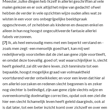
Meester, zulke dingen heb Ikzelf in allerlei geschriften al vele
malen gelezen en er ook altijd het mijne van gedacht! ofwel
hebben de verder in vele opzichten wijze ouden alles wat ze
wisten in een voor ons onbegrijpelijke beeldspraak
opgeschreven, of ze hebben als kinderen en dwazen enkel en
alleen in hun nog hoogst ongecultiveerde fantasie allerlei
fabels verzonnen.
[7]
Ik, als heel eenvoudig mens met een beperkt verstand en -
zoals men zegt -een menselijk goed hart, kan mij wel
redelijkerwijs voorstellen dat de ziel aan gene zijde voortleeft,
en omdat deze toevallig .goed of; wat waarschijnlijker is, slecht
heeft geleefd, zal dit verdere leven. zich tenminste tot een
bepaalde, hoogst mogelijke graad van volmaaktheid
voortdurend verder ontwikkelen; en voor een leven dat hier al
om allerlei oorzaken en redenen slecht begonnen is en zeker
nog slechter is beëindigd, zijn aan gene zijde slechts wijze en
overeenkomstig doelmatige correcties, opdat ook een ziel die
hier een slecht lichamelijk leven heeft geleld daarginds, ook al
is dat later, tot een beter inzicht komt over zichzelf en over een