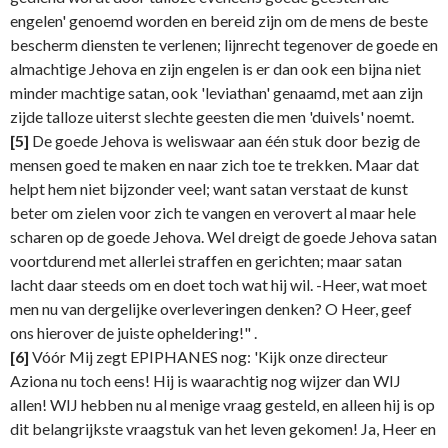
engelen' genoemd worden en bereid zijn om de mens de beste
bescherm diensten te verlenen; lijnrecht tegenover de goede en
almachtige Jehova en zijn engelen is er dan ook een bijna niet
minder machtige satan, ook 'leviathan' genaamd, met aan zijn
zijde talloze uiterst slechte geesten die men 'duivels' noemt.
[5]
De goede Jehova is weliswaar aan één stuk door bezig de
mensen goed te maken en naar zich toe te trekken. Maar dat
helpt hem niet bijzonder veel; want satan verstaat de kunst
beter om zielen voor zich te vangen en verovert al maar hele
scharen op de goede Jehova. Wel dreigt de goede Jehova satan
voortdurend met allerlei straffen en gerichten; maar satan
lacht daar steeds om en doet toch wat hij wil. -Heer, wat moet
men nu van dergelijke overleveringen denken? O Heer, geef
ons hierover de juiste opheldering!" .
[6]
Vóór Mij zegt EPIPHANES nog: 'Kijk onze directeur
Aziona nu toch eens! Hij is waarachtig nog wijzer dan WIJ
allen! WIJ hebben nu al menige vraag gesteld, en alleen hij is op
dit belangrijkste vraagstuk van het leven gekomen! Ja, Heer en