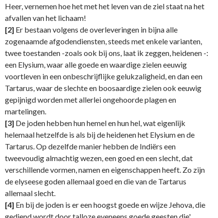
Heer, vernemen hoe het met het leven van de ziel staat na het
afvallen van het lichaam!
[2]
Er bestaan volgens de overleveringen in bijna alle
zogenaamde afgodendiensten, steeds met enkele varianten,
twee toestanden -zoals ook bij ons, laat ik zeggen, heidenen -:
een Elysium, waar alle goede en waardige zielen eeuwig
voortleven in een onbeschrijflijke gelukzaligheid, en dan een
Tartarus, waar de slechte en boosaardige zielen ook eeuwig
gepijnigd worden met allerlei ongehoorde plagen en
martelingen.
[3]
De joden hebben hun hemel en hun hel, wat eigenlijk
helemaal hetzelfde is als bij de heidenen het Elysium en de
Tartarus. Op dezelfde manier hebben de Indiërs een
tweevoudig almachtig wezen, een goed en een slecht, dat
verschillende vormen, namen en eigenschappen heeft. Zo zijn
de elyseese goden allemaal goed en die van de Tartarus
allemaal slecht.
[4]
En bij de joden is er een hoogst goede en wijze Jehova, die
gediend wordt door talloze eveneens goede geesten die'