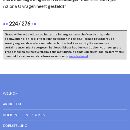
Aziona U vragen heeft gesteld!"
««
224 / 276
»»
Graag willen wij u wijzen op het grote belang van aanschaf van de originele
boekwerken die hier digitaal kunnen worden ingezien. Hiermee bevordert u de
voortgang van de werkzaamheden m.b.t. herdrukken en uitgifte van nieuwe
vertalingen, en niet te vergeten het beschikbaar houden van boeken voor een grote
groep mensen die niet vertrouwd zijn met digitale communicatiemiddelen. Informatie
over het bestellen van deze boeken vindt u op
www.lorber.nl
.
WELKOM
ARTIKELEN
BOEKEN LEZEN – ZOEKEN
DOELSTELLING