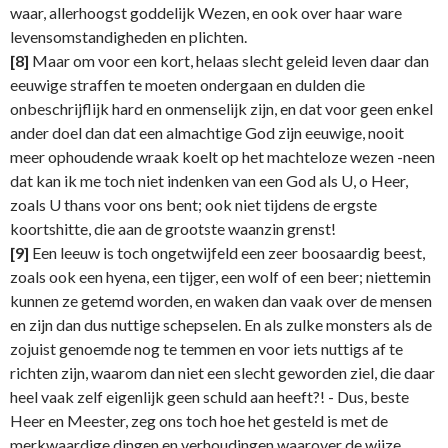
waar, allerhoogst goddelijk Wezen, en ook over haar ware
levensomstandigheden en plichten.
[8]
Maar om voor een kort, helaas slecht geleid leven daar dan
eeuwige straffen te moeten ondergaan en dulden die
onbeschrijflijk hard en onmenselijk zijn, en dat voor geen enkel
ander doel dan dat een almachtige God zijn eeuwige, nooit
meer ophoudende wraak koelt op het machteloze wezen -neen
dat kan ik me toch niet indenken van een God als U, o Heer,
zoals U thans voor ons bent; ook niet tijdens de ergste
koortshitte, die aan de grootste waanzin grenst!
[9]
Een leeuw is toch ongetwijfeld een zeer boosaardig beest,
zoals ook een hyena, een tijger, een wolf of een beer; niettemin
kunnen ze getemd worden, en waken dan vaak over de mensen
en zijn dan dus nuttige schepselen. En als zulke monsters als de
zojuist genoemde nog te temmen en voor iets nuttigs af te
richten zijn, waarom dan niet een slecht geworden ziel, die daar
heel vaak zelf eigenlijk geen schuld aan heeft?! - Dus, beste
Heer en Meester, zeg ons toch hoe het gesteld is met de
merkwaardige dingen en verhoudingen waarover de wijze