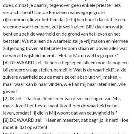
doen, omdat je daarbij tegenover geen enkele priester iets
verplicht bent! Dat de Farizeeën vanwege je grote
rijkdommen, liever hebben dat je bij hen hoort dan dat je een
vreemde voor hen bent, zul je wel inzien! Blijf daarom watje
bent en zoek de waarheid en de grond van het leven en het
bestaan! Want alleen de waarheid zal je vrij maken en hiermee
zul je hoog boven al het priesterdom staan en boven alles wat
de wereld wijsheid noemt. -Heb je Me nu wel begrepen?"
[6]
DE WAARD zei: 'Ik heb u begrepen; alleen moet ik nog een
bijzondere vraag stellen, namelijk: Wat is de waarheid? Ja, de
zuivere waarheid zou de mens zeker absoluut vrij maken, -
maar waar kan ik haar vinden, wie kan mij haar laten zien, wie
geven?"
[7]
IK zei: "Dat kan Ik en ieder van deze leerlingen van Mij, -
maar Ikzelf het beste; want Ikzelf ben de waarheid en het
leven, omdat Hij die in Mij woont dat van eeuwigheid is!'
[8]
DE WAARD zei: "Heer en meester, dat begrijp ik niet! Hoe
moet ik dat opvatten!'