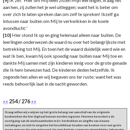
[9]
IK zei: 'Hier om Mij heen zitten Mijn leerlingen, vraag het
aan hen, zij zullen het je wel uitleggen; want het is beter om
over zich te laten spreken dan om zelf te spreken! Ikzelf ga
intussen naar buiten om Mij te verkwikken in de koele
avondlucht:'
[10]
Hier stond Ik op en ging helemaal alleen naar buiten. De
leerlingen onderwezen de waard nu over het belangrijkste met
betrekking tot Mij. En toen het de waard duidelijk werd wie en
wat Ik ben, kwam hij ook spoedig naar buiten naar Mij toe en
dankte Mij samen met zijn kinderen innig voor de grote genade
die Ik hem bewezen had. De kinderen deden hetzelfde. Ik
zegende hen allen en wij begaven ons ter ruste; want het was
reeds behoorlijk laat in de nacht geworden.
««
254 / 276
»»
Graag willen wij u wijzen op het grote belang van aanschaf van de originele
boekwerken die hier digitaal kunnen worden ingezien. Hiermee bevordert u de
voortgang van de werkzaamheden m.b.t. herdrukken en uitgifte van nieuwe
vertalingen, en niet te vergeten het beschikbaar houden van boeken voor een grote
groep mensen die niet vertrouwd zijn met digitale communicatiemiddelen. Informatie