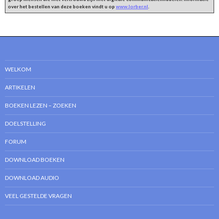
over het bestellen van deze boeken vindt u op
www.lorber.nl
.
WELKOM
ARTIKELEN
BOEKEN LEZEN – ZOEKEN
DOELSTELLING
FORUM
DOWNLOAD BOEKEN
DOWNLOAD AUDIO
VEEL GESTELDE VRAGEN