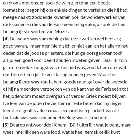
en dronk met ons, en toen de wijn zijn tong een beetje
losmaakte, begon hij ons enkele dingen te vertellen die hij had
meegemaakt; zodoende kwamen ook de wonderwerken van
de Essenen en die van de Farizeeën ter sprake, alsook de tien
belangrijkste wetten van Mozes.
[4]
De waard was van mening dat deze wetten wel heel erg
goed waren, -maar men hield zich er niet aan, en het allerminst
deden dat de joodse priesters, die hun geloofsgenoten toch
altijd een goed voorbeeld zouden moeten geven. Daar Ik zo'n
grote, en zeker hoogst wijze heiland was, zou Ik hem ook wat
dat betreft een juiste verklaring kunnen geven. Maar het
belangrijkste was, dat Ik hem goede raad gaf over de kwestie,
of hij na meerdere verzoeken van de kant van de Farizeeën tot
het jodendom moest overgaan of verder Griek moest blijven.
De leer van de joden beviel hem in feite beter dan zijn eigen
leer die eigenlijk alleen maar een poëtisch produkt van de
fantasie was, waar maar heel weinig waars in school.
[5]
Daarop antwoordde IK hem: 'Blijf uiterlijk wat je bent, maar
wees innerlijk een ware jood, wat je heel gemakkelijk kunt