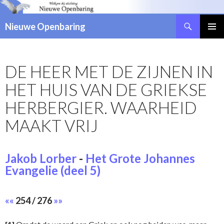
Zoeken
Nieuwe Openbaring
NAAR
DE
INHOUD
DE HEER MET DE ZIJNEN IN
SPRINGEN
HET HUIS VAN DE GRIEKSE
HERBERGIER. WAARHEID
MAAKT VRIJ
Jakob Lorber
-
Het Grote Johannes
Evangelie (deel 5)
««
254 / 276
»»