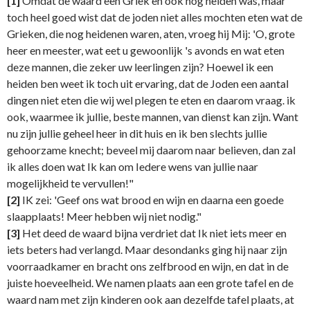
[1]
Omdat de waard een Griek en ook nog heiden was, maar
toch heel goed wist dat de joden niet alles mochten eten wat de
Grieken, die nog heidenen waren, aten, vroeg hij Mij: 'O, grote
heer en meester, wat eet u gewoonlijk 's avonds en wat eten
deze mannen, die zeker uw leerlingen zijn? Hoewel ik een
heiden ben weet ik toch uit ervaring, dat de Joden een aantal
dingen niet eten die wij wel plegen te eten en daarom vraag. ik
ook, waarmee ik jullie, beste mannen, van dienst kan zijn. Want
nu zijn jullie geheel heer in dit huis en ik ben slechts jullie
gehoorzame knecht; beveel mij daarom naar believen, dan zal
ik alles doen wat Ik kan om Iedere wens van jullie naar
mogelijkheid te vervullen!"
[2]
IK zei: 'Geef ons wat brood en wijn en daarna een goede
slaapplaats! Meer hebben wij niet nodig."
[3]
Het deed de waard bijna verdriet dat Ik niet iets meer en
iets beters had verlangd. Maar desondanks ging hij naar zijn
voorraadkamer en bracht ons zelfbrood en wijn, en dat in de
juiste hoeveelheid. We namen plaats aan een grote tafel en de
waard nam met zijn kinderen ook aan dezelfde tafel plaats, at