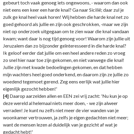
gebeurt toch vaak genoeg iets ongewoons, - waarom dan ook
niet eens een keer een harde knal? Ga naar Sicilië; daar zul je
zulk ge knal heel vaak horen! Wij hebben die harde knal net zo
goed gehoord als jullie en zijn ook geschrokken, -maar we zijn
niet op onderzoek uitgegaan om te zien waar die knal vandaan
kwam; want daar is nog tijd genoeg voor! Waarom zijn jullie uit
Jeruzalem dan zo bijzonder geïnteresseerd in die harde knal?
Ik geloof eerder dat jullie om een heel andere reden zo vroeg
zo snel hier naar toe zijn gekomen, en niet vanwege die knal!
Jullie zijn met kwade bedoelingen gekomen, en dat hebben
mijn wachters heel goed onderkend, en daarom zijn ze jullie zo
woedend tegemoet gerend. Zeg eens eerlijk wat jullie hier
eigenlijk gezocht hebben!'
[4]
Daarop aarzelden allen en EEN zei vrij zacht: 'Nu kun je op
deze wereld al helemaal niets meer doen, - we zijn alweer
verraden! Je kunt nu zelfs niet meer de vier wanden van je
woonkamer vertrouwen, ja zelfs je eigen gedachten niet meer;
want de mensen lezen al duidelijk van je gezicht af wat je
gedacht hebt!'