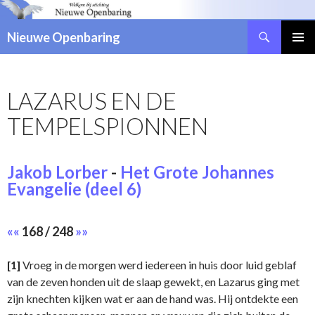
Zoeken
Nieuwe Openbaring
NAAR
DE
INHOUD
LAZARUS EN DE
SPRINGEN
TEMPELSPIONNEN
Jakob Lorber
-
Het Grote Johannes
Evangelie (deel 6)
««
168 / 248
»»
[1]
Vroeg in de morgen werd iedereen in huis door luid geblaf
van de zeven honden uit de slaap gewekt, en Lazarus ging met
zijn knechten kijken wat er aan de hand was. Hij ontdekte een