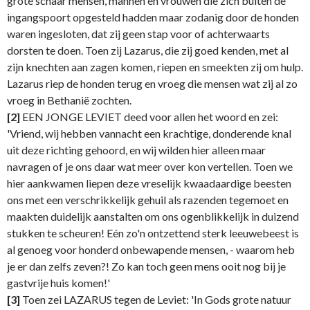
grote schaar mensen, mannen en vrouwen die zich buiten de
ingangspoort opgesteld hadden maar zodanig door de honden
waren ingesloten, dat zij geen stap voor of achterwaarts
dorsten te doen. Toen zij Lazarus, die zij goed kenden, met al
zijn knechten aan zagen komen, riepen en smeekten zij om hulp.
Lazarus riep de honden terug en vroeg die mensen wat zij al zo
vroeg in Bethanië zochten.
[2]
EEN JONGE LEVIET deed voor allen het woord en zei:
'Vriend, wij hebben vannacht een krachtige, donderende knal
uit deze richting gehoord, en wij wilden hier alleen maar
navragen of je ons daar wat meer over kon vertellen. Toen we
hier aankwamen liepen deze vreselijk kwaadaardige beesten
ons met een verschrikkelijk gehuil als razenden tegemoet en
maakten duidelijk aanstalten om ons ogenblikkelijk in duizend
stukken te scheuren! Eén zo'n ontzettend sterk leeuwebeest is
al genoeg voor honderd onbewapende mensen, - waarom heb
je er dan zelfs zeven?! Zo kan toch geen mens ooit nog bij je
gastvrije huis komen!'
[3]
Toen zei LAZARUS tegen de Leviet: 'In Gods grote natuur