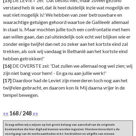
[15]
DE LEVIET zei: 'Dat beslist niet; maar zoveel gezond
verstand heb ik wel, dat ik heel duidelijk inzie wat mogelijk en
wat niet mogelijk is! We hebben van zeer betrouwbare en
waarachtige getuigen gehoord waartoe de Galileeër allemaal
in staat is. Maar mochten jullie toch een confrontatie met hem
aan willen gaan, dan zal uiteindelijk ook echt wel blijken wie er
zonder enige twijfel dan net zo zeker aan het kortste eind zal
trekken, als ook wij vandaag in Bethanië aan het kortste eind
hebben getrokken!'
[16]
DE OVERSTE zei: 'Dat zullen we allemaal nog wel zien; wij
zijn niet bang voor hem! - En ga nu aan jullie werk!'
[17]
Daardoor had de Leviet zijn meerderen toch nog aan het
twijfelen gebracht, en daarom kon Ik Mij daarna vrijer in de
tempel bewegen.
««
168 / 248
»»
Graag willen wij u wijzen op het grote belang van aanschaf van de originele
boekwerken die hier digitaal kunnen worden ingezien. Hiermee bevordert u de
voortgang van de werkzaamheden m.b.t. herdrukken en uitgifte van nieuwe