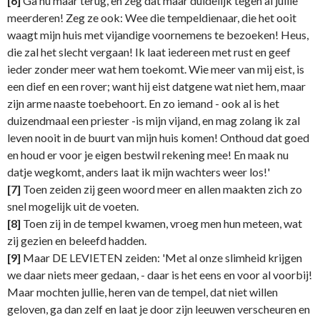
[6]
Ga nu maar terug, en zeg dat maar duidelijk tegen al jullie
meerderen! Zeg ze ook: Wee die tempeldienaar, die het ooit
waagt mijn huis met vijandige voornemens te bezoeken! Heus,
die zal het slecht vergaan! Ik laat iedereen met rust en geef
ieder zonder meer wat hem toekomt. Wie meer van mij eist, is
een dief en een rover; want hij eist datgene wat niet hem, maar
zijn arme naaste toebehoort. En zo iemand - ook al is het
duizendmaal een priester -is mijn vijand, en mag zolang ik zal
leven nooit in de buurt van mijn huis komen! Onthoud dat goed
en houd er voor je eigen bestwil rekening mee! En maak nu
datje wegkomt, anders laat ik mijn wachters weer los!'
[7]
Toen zeiden zij geen woord meer en allen maakten zich zo
snel mogelijk uit de voeten.
[8]
Toen zij in de tempel kwamen, vroeg men hun meteen, wat
zij gezien en beleefd hadden.
[9]
Maar DE LEVIETEN zeiden: 'Met al onze slimheid krijgen
we daar niets meer gedaan, - daar is het eens en voor al voorbij!
Maar mochten jullie, heren van de tempel, dat niet willen
geloven, ga dan zelf en laat je door zijn leeuwen verscheuren en