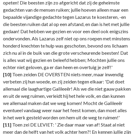
opeten! Die beesten zijn zo afgericht dat zij de geheimste
gedachten van de mensen ruiken; jullie hoeven alleen maar een
bepaalde vijandige gedachte tegen Lazarus te koesteren, -en
die beesten ruiken dat al op een afstand, en dan is het met jullie
gedaan! Dat hebben we gezien en voor een deel ook enigszins
ondervonden. Als Lazarus zelf niet op ons roepen met minstens
honderd knechten te hulp was geschoten, bevond ons lichaam
zich nu al in de buik van die grote verscheurende beesten! Dat
is alles wat wij gezien en beleefd hebben; Mochten jullie ons
echter niet geloven, ga er dan heen en overtuig je zelf!'
[10]
Toen zeiden DE OVERSTEN niets meer, maar inwendig
verbeten zij hun woede, en zij zeiden tegen elkaar: 'Dat doet
allemaal die laaghartige Galileeër! Als we die niet gauw pakken
en uit de weg ruimen, verleidt hij het hele volk, en dan kunnen
we allemaal maken dat we weg komen! Mocht de Galileeër
eventueel vandaag weer naar het feest komen, dan moet alles
in het werk gesteld worden om hem uit de weg te ruimen!'
[11]
Toen zei DE LEVIET: ' Zie daar maar van af! Staat al niet
meer dan de helft van het volk achter hem?! En kennen jullie zijn