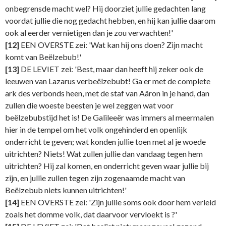
onbegrensde macht wel? Hij doorziet jullie gedachten lang
voordat jullie die nog gedacht hebben, en hij kan jullie daarom
ook al eerder vernietigen dan je zou verwachten!'
[12]
EEN OVERSTE zei: 'Wat kan hij ons doen? Zijn macht
komt van Beëlzebub!'
[13]
DE LEVIET zei: 'Best, maar dan heeft hij zeker ook de
leeuwen van Lazarus verbeëlzebubt! Ga er met de complete
ark des verbonds heen, met de staf van Aäron in je hand, dan
zullen die woeste beesten je wel zeggen wat voor
beëlzebubstijd het is! De Galileeër was immers al meermalen
hier in de tempel om het volk ongehinderd en openlijk
onderricht te geven; wat konden jullie toen met al je woede
uitrichten? Niets! Wat zullen jullie dan vandaag tegen hem
uitrichten? Hij zal komen, en onderricht geven waar jullie bij
zijn, en jullie zullen tegen zijn zogenaamde macht van
Beëlzebub niets kunnen uitrichten!'
[14]
EEN OVERSTE zei: 'Zijn jullie soms ook door hem verleid
zoals het domme volk, dat daarvoor vervloekt is ?'