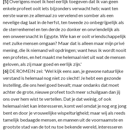
[5]
Overigens moet ik heel eerlijk toegeven dat ik van geen
enkele profeet ooit iets bijzonders verwacht heb; want ten
eerste waren ze allemaal zo vervelend en somber als een
nevelige dag laat in de herfst, ten tweede zo onbegrijpelijk als
de sterrenhemel en ten derde zo donker en onvriendelijk als
een onweersnacht in Egypte. Wie kan er ooit vriendschappelijk
met zulke mensen omgaan? Maar dat is alleen maar mijn privé
mening, die ik niemand wil opdringen; want heus ik wordt nooit
een profetes, en het maakt me helemaal niet uit wat de mensen
geloven, als zij maar goed en eerlijk zijn.'
[6]
DE ROMEIN zei: 'Wel kijk eens aan, je gewone natuurlijke
verstand is helemaal nog niet zo slecht! Je hebt een gezonde
instelling, die ons heel goed bevalt; maar ondanks dat moet
achter de grote, nieuwe profeet toch meer schuilgaan dan jij
ons over hem wist te vertellen. Dat je dat weinig, of ook
helemaal niet kan interesseren, komt wel omdat je nog erg jong
bent en door je vrouwelijke wispelturigheid; maar wij als reeds
tamelijk bedaagde mensen, en mannen uit de voornaamste en
grootste stad van de tot nu toe bekende wereld, interesseren