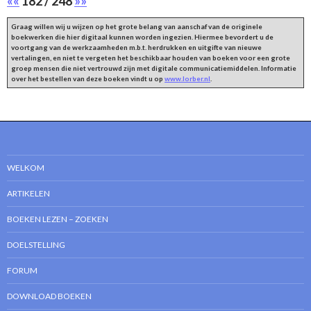
««
182 / 248
»»
Graag willen wij u wijzen op het grote belang van aanschaf van de originele
boekwerken die hier digitaal kunnen worden ingezien. Hiermee bevordert u de
voortgang van de werkzaamheden m.b.t. herdrukken en uitgifte van nieuwe
vertalingen, en niet te vergeten het beschikbaar houden van boeken voor een grote
groep mensen die niet vertrouwd zijn met digitale communicatiemiddelen. Informatie
over het bestellen van deze boeken vindt u op
www.lorber.nl
.
WELKOM
ARTIKELEN
BOEKEN LEZEN – ZOEKEN
DOELSTELLING
FORUM
DOWNLOAD BOEKEN