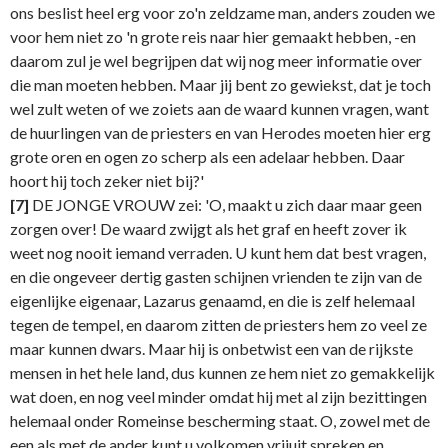
ons beslist heel erg voor zo'n zeldzame man, anders zouden we
voor hem niet zo 'n grote reis naar hier gemaakt hebben, -en
daarom zul je wel begrijpen dat wij nog meer informatie over
die man moeten hebben. Maar jij bent zo gewiekst, dat je toch
wel zult weten of we zoiets aan de waard kunnen vragen, want
de huurlingen van de priesters en van Herodes moeten hier erg
grote oren en ogen zo scherp als een adelaar hebben. Daar
hoort hij toch zeker niet bij?'
[7]
DE JONGE VROUW zei: 'O, maakt u zich daar maar geen
zorgen over! De waard zwijgt als het graf en heeft zover ik
weet nog nooit iemand verraden. U kunt hem dat best vragen,
en die ongeveer dertig gasten schijnen vrienden te zijn van de
eigenlijke eigenaar, Lazarus genaamd, en die is zelf helemaal
tegen de tempel, en daarom zitten de priesters hem zo veel ze
maar kunnen dwars. Maar hij is onbetwist een van de rijkste
mensen in het hele land, dus kunnen ze hem niet zo gemakkelijk
wat doen, en nog veel minder omdat hij met al zijn bezittingen
helemaal onder Romeinse bescherming staat. O, zowel met de
een als met de ander kunt u volkomen vrijuit spreken en