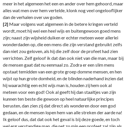
meer in het algemeen het een en ander over hem gehoord, maar
alles wat men over hem vertelde, klonk nog veel ongelooflijker
dan de verhalen over uw goden.
[2]
Maar volgens wat algemeen in de betere kringen verteld
wordt, moet hij wel een heel wijs en buitengewoon goed mens
zijn; naast zijn wijsheid duiken er echter meteen weer allerlei
wonderdaden op, die een mens die zijn verstand gebruikt zelfs
dan niet zou geloven, als hij die zelf door de profeet had zien
verrichten. Zelf geloof ik dat dan ook niet van die man, maar bij
de mensen gaat dat nu eenmaal zo. Zodra er een slim mens
opstaat temidden van een grote groep domme mensen, en hen
wijst op hun grote domheid, en de blinden naderhand inzien dat
hij waarachtig een echt wijs man is, houden zij hem ook al
meteen voor een god! Ook al geeft hij dan staaltjes van zijn
kunnen ten beste die gewoon op heel natuurlijke principes
berusten, dan zien zij dat direct als wonderen door een god
gedaan, en de mensen lopen hem van alle streken der aarde na!
Ik geloof dus, dat dat ook het geval is bij deze goede, en toch
wel erg verstandige man, die net zo min een profeet zal zijn als