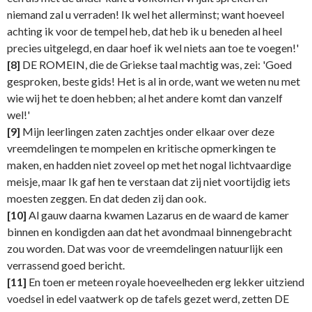
niemand zal u verraden! Ik wel het allerminst; want hoeveel
achting ik voor de tempel heb, dat heb ik u beneden al heel
precies uitgelegd, en daar hoef ik wel niets aan toe te voegen!'
[8]
DE ROMEIN, die de Griekse taal machtig was, zei: 'Goed
gesproken, beste gids! Het is al in orde, want we weten nu met
wie wij het te doen hebben; al het andere komt dan vanzelf
wel!'
[9]
Mijn leerlingen zaten zachtjes onder elkaar over deze
vreemdelingen te mompelen en kritische opmerkingen te
maken, en hadden niet zoveel op met het nogal lichtvaardige
meisje, maar Ik gaf hen te verstaan dat zij niet voortijdig iets
moesten zeggen. En dat deden zij dan ook.
[10]
Al gauw daarna kwamen Lazarus en de waard de kamer
binnen en kondigden aan dat het avondmaal binnengebracht
zou worden. Dat was voor de vreemdelingen natuurlijk een
verrassend goed bericht.
[11]
En toen er meteen royale hoeveelheden erg lekker uitziend
voedsel in edel vaatwerk op de tafels gezet werd, zetten DE