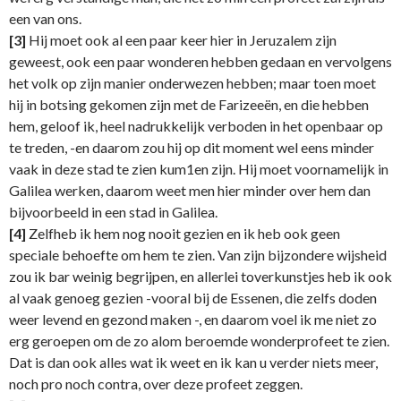
een van ons.
[3]
Hij moet ook al een paar keer hier in Jeruzalem zijn
geweest, ook een paar wonderen hebben gedaan en vervolgens
het volk op zijn manier onderwezen hebben; maar toen moet
hij in botsing gekomen zijn met de Farizeeën, en die hebben
hem, geloof ik, heel nadrukkelijk verboden in het openbaar op
te treden, -en daarom zou hij op dit moment wel eens minder
vaak in deze stad te zien kum1en zijn. Hij moet voornamelijk in
Galilea werken, daarom weet men hier minder over hem dan
bijvoorbeeld in een stad in Galilea.
[4]
Zelfheb ik hem nog nooit gezien en ik heb ook geen
speciale behoefte om hem te zien. Van zijn bijzondere wijsheid
zou ik bar weinig begrijpen, en allerlei toverkunstjes heb ik ook
al vaak genoeg gezien -vooral bij de Essenen, die zelfs doden
weer levend en gezond maken -, en daarom voel ik me niet zo
erg geroepen om de zo alom beroemde wonderprofeet te zien.
Dat is dan ook alles wat ik weet en ik kan u verder niets meer,
noch pro noch contra, over deze profeet zeggen.