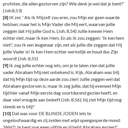
profeten, die allen gestorven zijn? Wie denk je wel dat je bent?'
(Joh.8,53)
[8]
IK zei: ' Als Ik Mijzelf zou eren, zou Mijn eer geen waarde
hebben; maar het is Mijn Vader die Mij eert, waarvan jullie
zeggen dat Hij jullie God is. (Joh. 8,54) Jullie kennen Hem
echter niet, maar Ik ken Hem. En als Ik zou zeggen: 'Ik ken hem
niet!', zou Ik een leugenaar zijn, net als jullie die zeggen dat Hij
jullie Vader is! Ik ken Hem echter werkelijk en houd dus Zijn
woord! (Joh. 8,55)
[9]
Ik zeg jullie echter nog iets, om je te laten zien dat jullie
vader Abraham Mij niet onbekend is. Kijk, Abraham was blij
dat hij Mijn tijd op deze aarde zou zien! Jullie zeggen wel dat
Abraham gestorven is; maar Ik zeg jullie, dat hij evenwel Mijn
tijd hier vanaf Mijn eerste dag voortdurend gezien heeft, en
daar veel vreugde aan beleeft (Joh. 8,56); hij ziet Mijn tijd nog
steeds en is blij!'
[10]
Dat was voor DE BLINDE JODEN iets te
ongeloofwaardig en zij zeiden met wijd opengesperde mond:
'Wat?! Je bent nog geen vijftig en jij hebt Abraham gezien?'