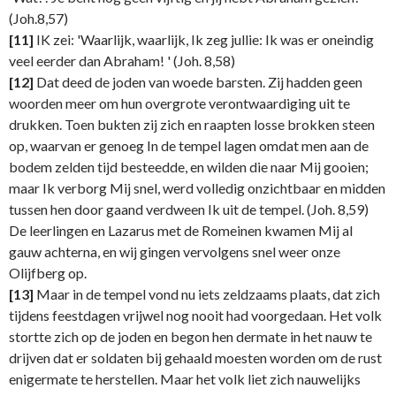
(Joh.8,57)
[11]
IK zei: 'Waarlijk, waarlijk, Ik zeg jullie: Ik was er oneindig
veel eerder dan Abraham! ' (Joh. 8,58)
[12]
Dat deed de joden van woede barsten. Zij hadden geen
woorden meer om hun overgrote verontwaardiging uit te
drukken. Toen bukten zij zich en raapten losse brokken steen
op, waarvan er genoeg In de tempel lagen omdat men aan de
bodem zelden tijd besteedde, en wilden die naar Mij gooien;
maar Ik verborg Mij snel, werd volledig onzichtbaar en midden
tussen hen door gaand verdween Ik uit de tempel. (Joh. 8,59)
De leerlingen en Lazarus met de Romeinen kwamen Mij al
gauw achterna, en wij gingen vervolgens snel weer onze
Olijfberg op.
[13]
Maar in de tempel vond nu iets zeldzaams plaats, dat zich
tijdens feestdagen vrijwel nog nooit had voorgedaan. Het volk
stortte zich op de joden en begon hen dermate in het nauw te
drijven dat er soldaten bij gehaald moesten worden om de rust
enigermate te herstellen. Maar het volk liet zich nauwelijks