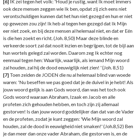
[6]
IK zei tegen het volk: 'Houd je rustig, want Ik moet immers
ook deze mensen zeggen wie Ik ben, opdat zij zich eens niet
verontschuldigen kunnen dat het hun niet gezegd en hun er niet
op gewezen zou zijn! Ik heb al tegen hen gezegd dat Ik Mijn
eer niet zoek, en bij deze mensen al helemaal niet, en dat er Eén
is die hen zoekt en richt. (Joh. 8,50) Maar deze blinde en
verkeerde soort zal dat nooit inzien en begrijpen, tot de bijl aan
hun wortels gelegd zal worden. Daarom zeg Ik echter nog
eenmaal tegen hen: Waarlijk, waarlijk, als iemand Mijn woord
zal houden, zal hij de dood eeuwiglijk niet zien! ' {Joh. 8,51)
[7]
Toen zeiden de JODEN die nu al helemaal blind van woede
waren: 'Nu beseffen we pas goed dat je de duivel in je hebt! Als
jouw woord gelijk is aan Gods woord, dan was het toch ook
Gods woord waaraan Abraham, Izaak en Jacob en alle
profeten zich gehouden hebben, en toch zijn zij allemaal
gestorven! Is dan jouw woord goddelijker dan dat van de Vader
en de profeten, zodat je kunt zeggen: 'Wie Mijn woord zal
houden, zal de dood in eeuwigheid niet smaken!' (Joh.8,52) Ben
je dan meer dan onze vader Abraham, die gestorven is, en de