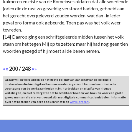
kalmeren en eiste van de Romeinse soldaten dat alle woedende
joden die de rust zo geweldig verstoord hadden, geboeid aan
het gerecht overgeleverd zouden worden, wat dan -in ieder
geval pro forma ook gebeurde. Toen pas was het volk weer
tevreden.
[14]
Daarop ging een schriftgeleerde midden tussen het volk
staan om het tegen Mij op te zetten; maar hij had nog geen tien
woorden gezegd of hij moest al de benen nemen.
««
200 / 248
»»
Graag willen wij u wijzen op het grote belang van aanschaf van de originele
boekwerken die hier digitaal kunnen worden ingezien. Hiermee bevordert u de
voortgang van de werkzaamheden m.b.t. herdrukken en uitgifte van nieuwe
vertalingen, en niet te vergeten het beschikbaar houden van boeken voor een grote
groep mensen die niet vertrouwd zijn met digitale communicatiemiddelen. Informatie
over het bestellen van deze boeken vindt u op
www.lorber.nl
.