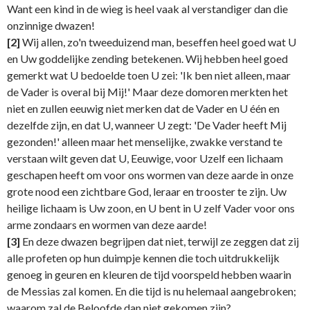
Want een kind in de wieg is heel vaak al verstandiger dan die
onzinnige dwazen!
[2]
Wij allen, zo'n tweeduizend man, beseffen heel goed wat U
en Uw goddelijke zending betekenen. Wij hebben heel goed
gemerkt wat U bedoelde toen U zei: 'Ik ben niet alleen, maar
de Vader is overal bij Mij!' Maar deze domoren merkten het
niet en zullen eeuwig niet merken dat de Vader en U één en
dezelfde zijn, en dat U, wanneer U zegt: 'De Vader heeft Mij
gezonden!' alleen maar het menselijke, zwakke verstand te
verstaan wilt geven dat U, Eeuwige, voor Uzelf een lichaam
geschapen heeft om voor ons wormen van deze aarde in onze
grote nood een zichtbare God, leraar en trooster te zijn. Uw
heilige lichaam is Uw zoon, en U bent in U zelf Vader voor ons
arme zondaars en wormen van deze aarde!
[3]
En deze dwazen begrijpen dat niet, terwijl ze zeggen dat zij
alle profeten op hun duimpje kennen die toch uitdrukkelijk
genoeg in geuren en kleuren de tijd voorspeld hebben waarin
de Messias zal komen. En die tijd is nu helemaal aangebroken;
waarom zal de Beloofde dan niet gekomen zijn?