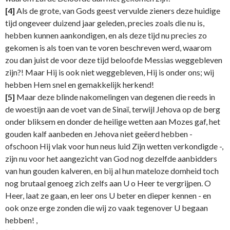
[4]
Als de grote, van Gods geest vervulde zieners deze huidige
tijd ongeveer duizend jaar geleden, precies zoals die nu is,
hebben kunnen aankondigen, en als deze tijd nu precies zo
gekomen is als toen van te voren beschreven werd, waarom
zou dan juist de voor deze tijd beloofde Messias weggebleven
zijn?! Maar Hij is ook niet weggebleven, Hij is onder ons; wij
hebben Hem snel en gemakkelijk herkend!
[5]
Maar deze blinde nakomelingen van degenen die reeds in
de woestijn aan de voet van de Sinaï, terwijl Jehova op de berg
onder bliksem en donder de heilige wetten aan Mozes gaf, het
gouden kalf aanbeden en Jehova niet geëerd hebben -
ofschoon Hij vlak voor hun neus luid Zijn wetten verkondigde -,
zijn nu voor het aangezicht van God nog dezelfde aanbidders
van hun gouden kalveren, en bij al hun mateloze domheid toch
nog brutaal genoeg zich zelfs aan U o Heer te vergrijpen. O
Heer, laat ze gaan, en leer ons U beter en dieper kennen - en
ook onze erge zonden die wij zo vaak tegenover U begaan
hebben! ,