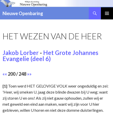
Zoeken
Nieuwe Openbaring
NAAR
DE
INHOUD
HET WEZEN VAN DE HEER
SPRINGEN
Jakob Lorber
-
Het Grote Johannes
Evangelie (deel 6)
««
200 / 248
»»
[1]
Toen werd HET GELOVIGE VOLK weer ongeduldig en zei:
'Heer, wij smeken U, jaag deze blinde dwazen bij U weg; want
zij storen U en ons! Als zij niet gauw ophouden, zullen wij er
met geweld een eind aan maken, want wij zijn voor U hier
gebleven, willen U horen en niet deze domme duisterlingen.