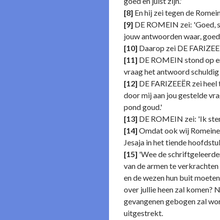
goed en juist zijn.'
[8]
En hij zei tegen de Romei
[9]
DE ROMEIN zei: 'Goed, stel
jouw antwoorden waar, goed en
[10]
Daarop zei DE FARIZEEËR
[11]
DE ROMEIN stond op en ze
vraag het antwoord schuldig 
[12]
DE FARIZEEËR zei heel tr
door mij aan jou gestelde vr
pond goud.'
[13]
DE ROMEIN zei: 'Ik stem h
[14]
Omdat ook wij Romeinen o
Jesaja in het tiende hoofdstu
[15]
'Wee de schriftgeleerden
van de armen te verkrachten
en de wezen hun buit moeten 
over jullie heen zal komen? N
gevangenen gebogen zal worden
uitgestrekt.