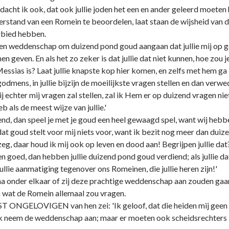
acht ik ook, dat ook jullie joden het een en ander geleerd moeten
erstand van een Romein te beoordelen, laat staan de wijsheid van 
rbied hebben.
 een weddenschap om duizend pond goud aangaan dat jullie mij op g
en geven. En als het zo zeker is dat jullie dat niet kunnen, hoe zou
essias is? Laat jullie knapste kop hier komen, en zelfs met hem 
odmens, in jullie bijzijn de moeilijkste vragen stellen en dan verw
ij echter mij vragen zal stellen, zal ik Hem er op duizend vragen 
 als de meest wijze van jullie.'
d, dan speel je met je goud een heel gewaagd spel, want wij hebben
t goud stelt voor mij niets voor, want ik bezit nog meer dan du
eg, daar houd ik mij ook op leven en dood aan! Begrijpen jullie dat? 
 goed, dan hebben jullie duizend pond goud verdiend; als jullie dat 
ullie aanmatiging tegenover ons Romeinen, die jullie heren zijn!'
 onder elkaar of zij deze prachtige weddenschap aan zouden gaan
n wat de Romein allemaal zou vragen.
GELOVIGEN van hen zei: 'Ik geloof, dat die heiden mij geen enke
neem de weddenschap aan; maar er moeten ook scheidsrechters bij 