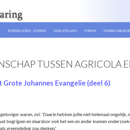
GEN
N
BOEKEN LEZEN – ZOEKEN
DOELSTELLING
FORUM
DOWNLOAD BOE
SCHAP TUSSEN AGRICOLA EN
 Grote Johannes Evangelie (deel 6)
loviger waren, zei: 'Daarin hebben jullie niet helemaal ongelijk, 
at begrijpen en daardoor ook het een en ander kunnen onderzoeken
als vreemdeling zou denken.'