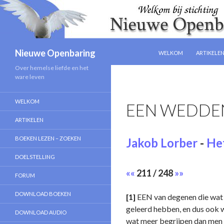
NAAR DE INHOUD SPRIN
Zoeken
Nieuwe Openbaring
WELKOM
ARTIKELE
Over hemelse liefde en het
ware leven
WELKOM
EEN WEDDEN
ARTIKELEN
BOEKEN LEZEN – ZOEKEN
Jakob Lorber
-
Het
DOELSTELLING
««
211 / 248
»»
FORUM
DOWNLOAD BOEKEN
[1]
EEN van degenen die wat ge
geleerd hebben, en dus ook w
DOWNLOAD AUDIO
wat meer begrijpen dan men 