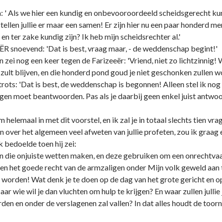
n: ' Als we hier een kundig en onbevooroordeeld scheidsgerecht k
len jullie er maar een samen! Er zijn hier nu een paar honderd me
 ter zake kundig zijn? Ik heb mijn scheidsrechter al.'
 snoevend: 'Dat is best, vraag maar, - de weddenschap begint!'
i nog een keer tegen de Farizeeër: 'Vriend, niet zo lichtzinnig! W
zult blijven, en die honderd pond goud je niet geschonken zullen w
ots: 'Dat is best, de weddenschap is begonnen! Alleen stel ik nog 
agen moet beantwoorden. Pas als je daarbij geen enkel juist antwoo
elemaal in met dit voorstel, en ik zal je in totaal slechts tien vrag
ver het algemeen veel afweten van jullie profeten, zou ik graag e
k bedoelde toen hij zei:
 die onjuiste wetten maken, en deze gebruiken om een onrechtvaard
 en het goede recht van de armzaligen onder Mijn volk geweld aan
worden! Wat denk je te doen op de dag van het grote gericht en o
aar wie wil je dan vluchten om hulp te krijgen? En waar zullen jull
 en onder de verslagenen zal vallen? In dat alles houdt de toorn d