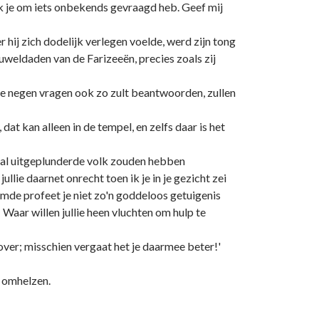
t ik je om iets onbekends gevraagd heb. Geef mij
ij zich dodelijk verlegen voelde, werd zijn tong
ruweldaden van de Farizeeën, precies zoals zij
ge negen vragen ook zo zult beantwoorden, zullen
dat kan alleen in de tempel, en zelfs daar is het
maal uitgeplunderde volk zouden hebben
lie daarnet onrecht toen ik je in je gezicht zei
emde profeet je niet zo'n goddeloos getuigenis
! Waar willen jullie heen vluchten om hulp te
ver; misschien vergaat het je daarmee beter!'
n omhelzen.