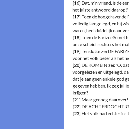
[16]
Dat, m'n vriend, is de ee
het juiste antwoord daarop!'
[17]
Toen de hoogdravende Far
volledig lamgelegd, en hij wi
waren, heel duidelijk naar v
[18]
Toen de Farizeeër met he
onze scheidsrechters het makk
[19]
Tenslotte zei DE FARIZEEË
voor het volk beter als het ni
[20]
DE ROMEIN zei: 'O, dat g
voorgelezen en uitgelegd, dan
dat je aan geen enkele god g
gegeven hebben. Ik zeg jullie 
krijgen?
[21]
Maar genoeg daarover! De
[22]
DE ACHTERDOCHTIGE FAR
[23]
Het volk had echter in 