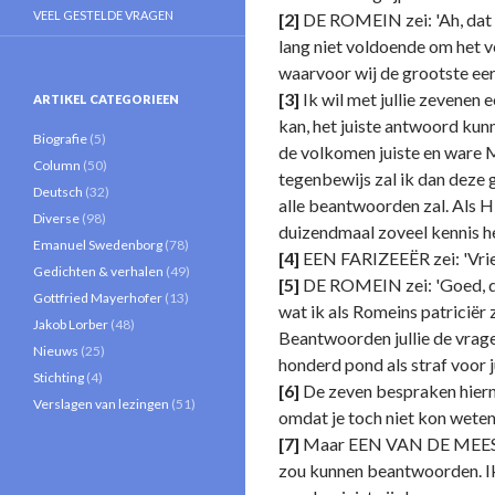
VEEL GESTELDE VRAGEN
[2]
DE ROMEIN zei: 'Ah, dat d
lang niet voldoende om het v
waarvoor wij de grootste ee
[3]
Ik wil met jullie zevenen
ARTIKEL CATEGORIEEN
kan, het juiste antwoord kunn
Biografie
(5)
de volkomen juiste en ware M
Column
(50)
tegenbewijs zal ik dan deze g
Deutsch
(32)
alle beantwoorden zal. Als H
Diverse
(98)
duizendmaal zoveel kennis heb
Emanuel Swedenborg
(78)
[4]
EEN FARIZEEËR zei: 'Vrien
Gedichten & verhalen
(49)
[5]
DE ROMEIN zei: 'Goed, da
Gottfried Mayerhofer
(13)
wat ik als Romeins patriciër z
Jakob Lorber
(48)
Beantwoorden jullie de vragen
Nieuws
(25)
honderd pond als straf voor j
Stichting
(4)
[6]
De zeven bespraken hierna
Verslagen van lezingen
(51)
omdat je toch niet kon wete
[7]
Maar EEN VAN DE MEEST ON
zou kunnen beantwoorden. Ik 