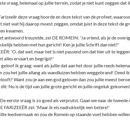
rste vraag, helemaal op jullie terrein, zodat je niet kunt zeggen da
izeeër deze vraag hoorde en deze tekst van de profeet, waarover h
st niet wat hij daarop moest zeggen, omdat juist in deze tekst de g
oren kwamen.
t antwoord treuzelde, zei DE ROMEIN: 'Ja vriend, als je de overi
elijk hebben met hun gericht! Ken je jullie Schrift dan niet?'
R: 'O, dat wel; maar het is niet passend om dat hier uit te leggen, 
et alles ervaart en begrijpt!'
eloof ik graag; want als jullie dat aan het door jullie reeds hele
 zou het jullie allang als wandluizen hebben weggebrand! Deed ik jul
elooft? Want zou je aan een god geloven dan zou jullie meest bero
dit: Nu is de tijd van jullie grote gericht en jullie ongeluk gekomen
 eerste vraag is zo goed als verprutst. Gaan we naar de tweede o
IZEEËR zei: 'Maar ik eis nadrukkelijk een betere!'
stilte leedvermaak en zou de Romein op staande voet hebben wille