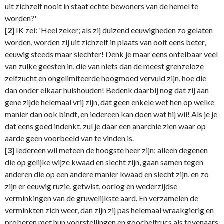
uit zichzelf nooit in staat echte bewoners van de hemel te
worden?'
[2]
IK zei: 'Heel zeker; als zij duizend eeuwigheden zo gelaten
worden, worden zij uit zichzelf in plaats van ooit eens beter,
eeuwig steeds maar slechter! Denk je maar eens ontelbaar veel
van zulke geesten in, die van niets dan de meest grenzeloze
zelfzucht en ongelimiteerde hoogmoed vervuld zijn, hoe die
dan onder elkaar huishouden! Bedenk daarbij nog dat zij aan
gene zijde helemaal vrij zijn, dat geen enkele wet hen op welke
manier dan ook bindt, en iedereen kan doen wat hij wil! Als je je
dat eens goed indenkt, zul je daar een anarchie zien waar op
aarde geen voorbeeld van te vinden is.
[3]
Iedereen wil meteen de hoogste heer zijn; alleen degenen
die op gelijke wijze kwaad en slecht zijn, gaan samen tegen
anderen die op een andere manier kwaad en slecht zijn, en zo
zijn er eeuwig ruzie, getwist, oorlog en wederzijdse
verminkingen van de gruwelijkste aard. En verzamelen de
verminkten zich weer, dan zijn zij pas helemaal wraakgierig en
proberen met hun voorstellingen en goocheltrucs als tovenaars