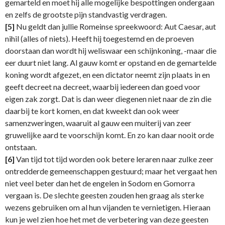
gemarteld en moet hij alle mogelijke bespottingen ondergaan
en zelfs de grootste pijn standvastig verdragen.
[5]
Nu geldt dan jullie Romeinse spreekwoord: Aut Caesar, aut
nihil (alles of niets). Heeft hij toegestemd en de proeven
doorstaan dan wordt hij weliswaar een schijnkoning, -maar die
eer duurt niet lang. Al gauw komt er opstand en de gemartelde
koning wordt afgezet, en een dictator neemt zijn plaats in en
geeft decreet na decreet, waarbij iedereen dan goed voor
eigen zak zorgt. Dat is dan weer diegenen niet naar de zin die
daarbij te kort komen, en dat kweekt dan ook weer
samenzweringen, waaruit al gauw een muiterij van zeer
gruwelijke aard te voorschijn komt. En zo kan daar nooit orde
ontstaan.
[6]
Van tijd tot tijd worden ook betere leraren naar zulke zeer
ontredderde gemeenschappen gestuurd; maar het vergaat hen
niet veel beter dan het de engelen in Sodom en Gomorra
vergaan is. De slechte geesten zouden hen graag als sterke
wezens gebruiken om al hun vijanden te vernietigen. Hieraan
kun je wel zien hoe het met de verbetering van deze geesten