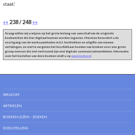
staat.'
««
238 / 248
»»
Graag willen wij u wijzen op het grote belang van aanschaf van de originele
boekwerken die hier digitaal kunnen worden ingezien. Hiermee bevordert u de
voortgang van de werkzaamheden m.b.t. herdrukken en uitgifte van nieuwe
vertalingen, en niet te vergeten het beschikbaar houden van boeken voor een grote
groep mensen die niet vertrouwd zijn met digitale communicatiemiddelen. Informatie
over het bestellen van deze boeken vindt u op
www.lorber.nl
.
WELKOM
ARTIKELEN
BOEKEN LEZEN – ZOEKEN
DOELSTELLING