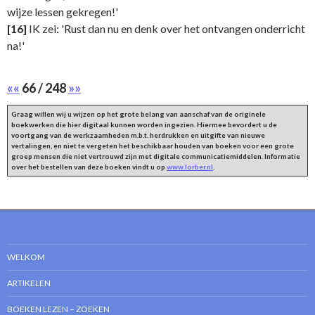
wijze lessen gekregen!'
[16]
IK zei: 'Rust dan nu en denk over het ontvangen onderricht
na!'
««
66 / 248
»»
Graag willen wij u wijzen op het grote belang van aanschaf van de originele
boekwerken die hier digitaal kunnen worden ingezien. Hiermee bevordert u de
voortgang van de werkzaamheden m.b.t. herdrukken en uitgifte van nieuwe
vertalingen, en niet te vergeten het beschikbaar houden van boeken voor een grote
groep mensen die niet vertrouwd zijn met digitale communicatiemiddelen. Informatie
over het bestellen van deze boeken vindt u op
www.lorber.nl
.
WELKOM
ARTIKELEN
BOEKEN LEZEN – ZOEKEN