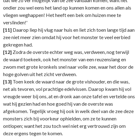
dat we zo ver mogelijk van de zee vandaan komen; want het
ondier zou wel eens het land op kunnen komen en ons allen als
vliegen weghappen! Het heeft een bek om huizen mee te
verslinden!'
[11]
Daarop liep hij vlug naar huis en liet zich toen lange tijd aan
zee niet meer zien omdat hij voor het monster te veel eerbied
gekregen had.
[12]
Zodra de overste echter weg was, verdween, nog terwijl
de waard toekeek, ook het monster van een reuzenslang en
zwom met grote kronkels snel naar volle zee, waar het door de
hoge golven uit het zicht verdween.
[13]
Toen keek de waard naar de grote vishouder, en die was,
net als tevoren, vol prachtige edelvissen. Daarop kwam hij vol
vreugde weer bij ons, at en dronk aan onze tafel en vertelde ons
wat hij gezien had en hoe goed hij van de overste was
afgekomen. Tegelijk vroeg hij ook in welk deel van de zee deze
monsters zich bij voorkeur ophielden, om ze te kunnen
ontlopen; want het zou toch wel niet erg vertrouwd zijn om
deze ergens tegen te komen.