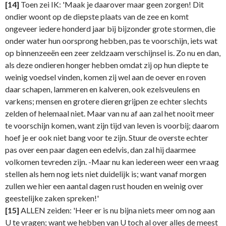
[14]
Toen zei IK: 'Maak je daarover maar geen zorgen! Dit
ondier woont op de diepste plaats van de zee en komt
ongeveer iedere honderd jaar bij bijzonder grote stormen, die
onder water hun oorsprong hebben, pas te voorschijn, iets wat
op binnenzeeën een zeer zeldzaam verschijnsel is. Zo nu en dan,
als deze ondieren honger hebben omdat zij op hun diepte te
weinig voedsel vinden, komen zij wel aan de oever en roven
daar schapen, lammeren en kalveren, ook ezelsveulens en
varkens; mensen en grotere dieren grijpen ze echter slechts
zelden of helemaal niet. Maar van nu af aan zal het nooit meer
te voorschijn komen, want zijn tijd van leven is voorbij; daarom
hoef je er ook niet bang voor te zijn. Stuur de overste echter
pas over een paar dagen een edelvis, dan zal hij daarmee
volkomen tevreden zijn. -Maar nu kan iedereen weer een vraag
stellen als hem nog iets niet duidelijk is; want vanaf morgen
zullen we hier een aantal dagen rust houden en weinig over
geestelijke zaken spreken!'
[15]
ALLEN zeiden: 'Heer er is nu bijna niets meer om nog aan
U te vragen; want we hebben van U toch al over alles de meest