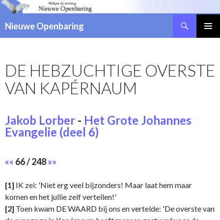
Zoeken
Nieuwe Openbaring
NAAR
DE
INHOUD
DE HEBZUCHTIGE OVERSTE
SPRINGEN
VAN KAPÉRNAUM
Jakob Lorber
-
Het Grote Johannes
Evangelie (deel 6)
««
66 / 248
»»
[1]
IK zei: 'Niet erg veel bijzonders! Maar laat hem maar
komen en het jullie zelf vertellen!'
[2]
Toen kwam DE WAARD bij ons en vertelde: 'De overste van