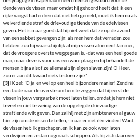
de synagoge in Kapérnaum heeft mensen gestuurd voor de
tiende van de vissen, maar omdat hij gehoord heeft dat ik een
rijke vangst had en hem dat niet heb gemeld, moet ik hem nu als
welverdiende straf de drievoudige tiende van de edelvissen
geven. Het is maar goed dat hij niet weet dát ze op de avond
van een sabbat gevangen zijn; als men hem dat verraden zou
hebben, zou hij waarschijnlijk al mijn vissen afnemen! Jammer,
dat de vroegere overste weggegaan is, -dat was een heel goede
man; maar deze is voor ons een ware plaag en hij behandelt de
mensen bijna alsof ze allemaal zijn eigen slaven zijn! O Heer,
zou er aan dit kwaad niets te doen zijn?'
[3]
IK zei: 'O ja, en wel op een heel bijzondere manier! Zend nu
een bode naar de overste om hem te zeggen dat hij eerst de
vissen in jouw vergaarbak moet laten tellen, omdat je hem niet
teveel en niet te weinig van de opgelegde drievoudige
straftiende wilt geven. Dan zal hij met zijn ambtenaren al gauw
hier zijn om de vissen te tellen, - maar er niet één vinden! Want
de vissen heb Ik geschapen, en Ik kan ze ook weer laten
verdwijnen en ze dan nogmaals scheppen. Als hij zich daarover