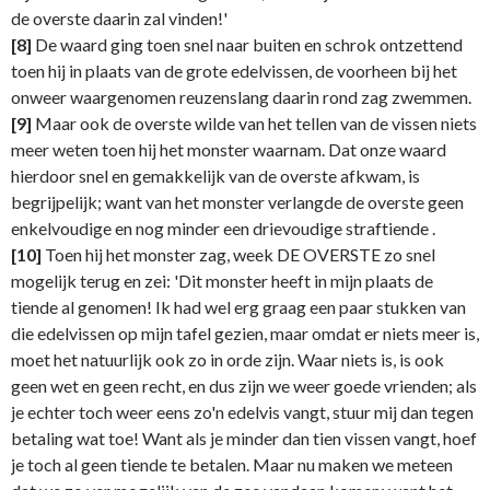
de overste daarin zal vinden!'
[8]
De waard ging toen snel naar buiten en schrok ontzettend
toen hij in plaats van de grote edelvissen, de voorheen bij het
onweer waargenomen reuzenslang daarin rond zag zwemmen.
[9]
Maar ook de overste wilde van het tellen van de vissen niets
meer weten toen hij het monster waarnam. Dat onze waard
hierdoor snel en gemakkelijk van de overste afkwam, is
begrijpelijk; want van het monster verlangde de overste geen
enkelvoudige en nog minder een drievoudige straftiende .
[10]
Toen hij het monster zag, week DE OVERSTE zo snel
mogelijk terug en zei: 'Dit monster heeft in mijn plaats de
tiende al genomen! Ik had wel erg graag een paar stukken van
die edelvissen op mijn tafel gezien, maar omdat er niets meer is,
moet het natuurlijk ook zo in orde zijn. Waar niets is, is ook
geen wet en geen recht, en dus zijn we weer goede vrienden; als
je echter toch weer eens zo'n edelvis vangt, stuur mij dan tegen
betaling wat toe! Want als je minder dan tien vissen vangt, hoef
je toch al geen tiende te betalen. Maar nu maken we meteen