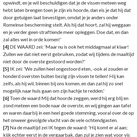
opwindt, en je wil beschuldigen dat je de vissen meteen weg
hebt laten brengen toen je zijn eis hoorde, dan eis je dat hij dat
door getuigen laat bevestigen, omdat je je anders onder
Romeinse bescherming stelt. Als hij dat hoort, zal hij weggaan
en je verder geen straftiende meer opleggen. Doe dat, en dan
zal alles wel in orde komen!'
[4]
DE WAARD zei: 'Maar nu is ook het middagmaal al klaar!
Zullen we dat niet eerst gebruiken, zodat wij tijdens de maaltijd
niet door de overste gestoord worden?'
[5]
IK zei: 'We zullen heel ongestoord eten, -ook al zouden er
honderd oversten buiten bezig zijn vissen te tellen! Hij kan
zelfs, als hij wil, binnen bij ons komen, en dan zal hij zo snel
mogelijk naar huis gaan om zijn hachje te redden.'
[6]
Toen de waard Mij dat hoorde zeggen, werd hij erg blij en
zond meteen een bode naar de overste, en wij gingen aan tafel
en waren daarbij in een heel goede stemming, vooral over de op
het onweer gevolgde vlucht van de vele ochtendgasten.
[7]
Na de maaltijd zei IK tegen de waard: 'Hij komt er al aan;
kijk echter eerst in de vergaarbak, dan zul je zien wat voor vis