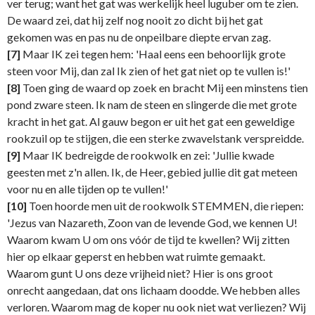
ver terug; want het gat was werkelijk heel luguber om te zien.
De waard zei, dat hij zelf nog nooit zo dicht bij het gat
gekomen was en pas nu de onpeilbare diepte ervan zag.
[7]
Maar IK zei tegen hem: 'Haal eens een behoorlijk grote
steen voor Mij, dan zal Ik zien of het gat niet op te vullen is!'
[8]
Toen ging de waard op zoek en bracht Mij een minstens tien
pond zware steen. Ik nam de steen en slingerde die met grote
kracht in het gat. Al gauw begon er uit het gat een geweldige
rookzuil op te stijgen, die een sterke zwavelstank verspreidde.
[9]
Maar IK bedreigde de rookwolk en zei: 'Jullie kwade
geesten met z'n allen. Ik, de Heer, gebied jullie dit gat meteen
voor nu en alle tijden op te vullen!'
[10]
Toen hoorde men uit de rookwolk STEMMEN, die riepen:
'Jezus van Nazareth, Zoon van de levende God, we kennen U!
Waarom kwam U om ons vóór de tijd te kwellen? Wij zitten
hier op elkaar geperst en hebben wat ruimte gemaakt.
Waarom gunt U ons deze vrijheid niet? Hier is ons groot
onrecht aangedaan, dat ons lichaam doodde. We hebben alles
verloren. Waarom mag de koper nu ook niet wat verliezen? Wij