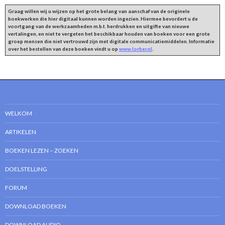
Graag willen wij u wijzen op het grote belang van aanschaf van de originele
boekwerken die hier digitaal kunnen worden ingezien. Hiermee bevordert u de
voortgang van de werkzaamheden m.b.t. herdrukken en uitgifte van nieuwe
vertalingen, en niet te vergeten het beschikbaar houden van boeken voor een grote
groep mensen die niet vertrouwd zijn met digitale communicatiemiddelen. Informatie
over het bestellen van deze boeken vindt u op
www.lorber.nl
.
WELKOM
ARTIKELEN
BOEKEN LEZEN – ZOEKEN
DOELSTELLING
FORUM
DOWNLOAD BOEKEN
DOWNLOAD AUDIO