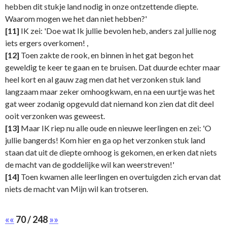
hebben dit stukje land nodig in onze ontzettende diepte.
Waarom mogen we het dan niet hebben?'
[11]
IK zei: 'Doe wat Ik jullie bevolen heb, anders zal jullie nog
iets ergers overkomen! ,
[12]
Toen zakte de rook, en binnen in het gat begon het
geweldig te keer te gaan en te bruisen. Dat duurde echter maar
heel kort en al gauw zag men dat het verzonken stuk land
langzaam maar zeker omhoogkwam, en na een uurtje was het
gat weer zodanig opgevuld dat niemand kon zien dat dit deel
ooit verzonken was geweest.
[13]
Maar IK riep nu alle oude en nieuwe leerlingen en zei: 'O
jullie bangerds! Kom hier en ga op het verzonken stuk land
staan dat uit de diepte omhoog is gekomen, en erken dat niets
de macht van de goddelijke wil kan weerstreven!'
[14]
Toen kwamen alle leerlingen en overtuigden zich ervan dat
niets de macht van Mijn wil kan trotseren.
««
70 / 248
»»