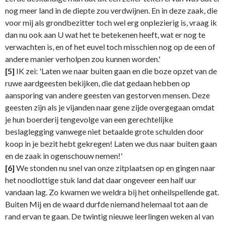
nog meer land in de diepte zou verdwijnen. En in deze zaak, die
voor mij als grondbezitter toch wel erg onplezierig is, vraag ik
dan nu ook aan U wat het te betekenen heeft, wat er nog te
verwachten is, en of het euvel toch misschien nog op de een of
andere manier verholpen zou kunnen worden.'
[5]
IK zei: 'Laten we naar buiten gaan en die boze opzet van de
ruwe aardgeesten bekijken, die dat gedaan hebben op
aansporing van andere geesten van gestorven mensen. Deze
geesten zijn als je vijanden naar gene zijde overgegaan omdat
je hun boerderij tengevolge van een gerechtelijke
beslaglegging vanwege niet betaalde grote schulden door
koop in je bezit hebt gekregen! Laten we dus naar buiten gaan
en de zaak in ogenschouw nemen!'
[6]
We stonden nu snel van onze zitplaatsen op en gingen naar
het noodlottige stuk land dat daar ongeveer een half uur
vandaan lag. Zo kwamen we weldra bij het onheilspellende gat.
Buiten Mij en de waard durfde niemand helemaal tot aan de
rand ervan te gaan. De twintig nieuwe leerlingen weken al van