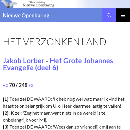
Zoeken
Nieuwe Openbaring
NAAR
DE
INHOUD
HET VERZONKEN LAND
SPRINGEN
Jakob Lorber
-
Het Grote Johannes
Evangelie (deel 6)
««
70 / 248
»»
[1]
Toen zei DE WAARD: 'Ik heb nog wel wat; maar ik vind het
haast te onbelangrijk om U, o Heer, daarmee lastig te vallen!'
[2]
IK zei: 'Zeg het maar, want niets in de wereld is te
onbelangrijk voor Mij,
[3]
Toen zei DE WAARD: 'Wees dan zo vriendelijk mij aan te