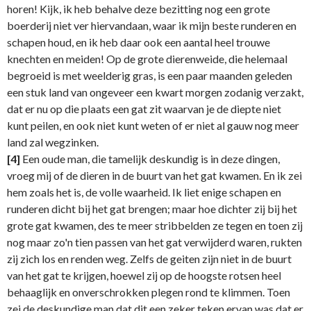
horen! Kijk, ik heb behalve deze bezitting nog een grote
boerderij niet ver hiervandaan, waar ik mijn beste runderen en
schapen houd, en ik heb daar ook een aantal heel trouwe
knechten en meiden! Op de grote dierenweide, die helemaal
begroeid is met weelderig gras, is een paar maanden geleden
een stuk land van ongeveer een kwart morgen zodanig verzakt,
dat er nu op die plaats een gat zit waarvan je de diepte niet
kunt peilen, en ook niet kunt weten of er niet al gauw nog meer
land zal wegzinken.
[4]
Een oude man, die tamelijk deskundig is in deze dingen,
vroeg mij of de dieren in de buurt van het gat kwamen. En ik zei
hem zoals het is, de volle waarheid. Ik liet enige schapen en
runderen dicht bij het gat brengen; maar hoe dichter zij bij het
grote gat kwamen, des te meer stribbelden ze tegen en toen zij
nog maar zo'n tien passen van het gat verwijderd waren, rukten
zij zich los en renden weg. Zelfs de geiten zijn niet in de buurt
van het gat te krijgen, hoewel zij op de hoogste rotsen heel
behaaglijk en onverschrokken plegen rond te klimmen. Toen
zei de deskundige man dat dit een zeker teken ervan was dat er