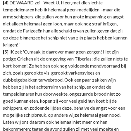
[4]
DE WAARD zei: 'Weet U, Heer, met die slechte
tempeldienaren heb ik helemaal geen medelijden, -maar die
arme schippers, die zullen voor hun grote inspanning en angst
niet alleen helemaal geen loon, maar ook nog straf krijgen,
omdat de Farizeeën hun alle schuld ervan zullen geven dat zij
op deze binnenzee het schip niet van zijn plaats hebben kunnen
krijgen!'
[5]
IK zei: 'O, maak je daarover maar geen zorgen! Het zijn
potige Grieken uit de omgeving van Tiberias; die zullen niets te
kort komen! Ze hebben ook nog voldoende mondvoorraad bij
zich, zoals gerookte vis, gerookt varkensvlees en
dubbelgebakken tarwebrood. Ook een paar zakken wijn
hebben zij in het achterruim van het schip, en omdat de
tempeldienaren hun doorweekte, ongezuurde brood niet zo
goed kunnen eten, kopen zij voor veel geld hun kost bij de
schippers, en zodoende lijden deze, behalve de angst voor een
mogelijke schipbreuk, op andere wijze helemaal geen nood.
Laten wij ons daarom ook helemaal niet meer om hen
bekommeren; tegen de avond zullen zij met veel moeite en