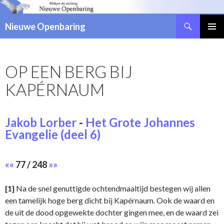
Zoeken
Nieuwe Openbaring
NAAR
DE
INHOUD
OP EEN BERG BIJ
SPRINGEN
KAPÉRNAUM
Jakob Lorber
-
Het Grote Johannes
Evangelie (deel 6)
««
77 / 248
»»
[1]
Na de snel genuttigde ochtendmaaltijd bestegen wij allen
een tamelijk hoge berg dicht bij Kapérnaum. Ook de waard en
de uit de dood opgewekte dochter gingen mee, en de waard zei