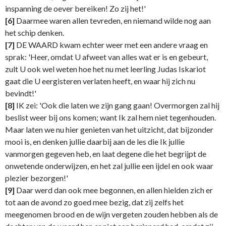
inspanning de oever bereiken! Zo zij het!'
[6]
Daarmee waren allen tevreden, en niemand wilde nog aan
het schip denken.
[7]
DE WAARD kwam echter weer met een andere vraag en
sprak: 'Heer, omdat U afweet van alles wat er is en gebeurt,
zult U ook wel weten hoe het nu met leerling Judas Iskariot
gaat die U eergisteren verlaten heeft, en waar hij zich nu
bevindt!'
[8]
IK zei: 'Ook die laten we zijn gang gaan! Overmorgen zal hij
beslist weer bij ons komen; want Ik zal hem niet tegenhouden.
Maar laten we nu hier genieten van het uitzicht, dat bijzonder
mooi is, en denken jullie daarbij aan de les die Ik jullie
vanmorgen gegeven heb, en laat degene die het begrijpt de
onwetende onderwijzen, en het zal jullie een ijdel en ook waar
plezier bezorgen!'
[9]
Daar werd dan ook mee begonnen, en allen hielden zich er
tot aan de avond zo goed mee bezig, dat zij zelfs het
meegenomen brood en de wijn vergeten zouden hebben als de