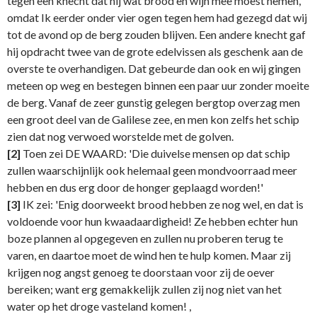
tegen een knecht dat hij wat brood en wijn mee moest nemen,
omdat Ik eerder onder vier ogen tegen hem had gezegd dat wij
tot de avond op de berg zouden blijven. Een andere knecht gaf
hij opdracht twee van de grote edelvissen als geschenk aan de
overste te overhandigen. Dat gebeurde dan ook en wij gingen
meteen op weg en bestegen binnen een paar uur zonder moeite
de berg. Vanaf de zeer gunstig gelegen bergtop overzag men
een groot deel van de Galilese zee, en men kon zelfs het schip
zien dat nog verwoed worstelde met de golven.
[2]
Toen zei DE WAARD: 'Die duivelse mensen op dat schip
zullen waarschijnlijk ook helemaal geen mondvoorraad meer
hebben en dus erg door de honger geplaagd worden!'
[3]
IK zei: 'Enig doorweekt brood hebben ze nog wel, en dat is
voldoende voor hun kwaadaardigheid! Ze hebben echter hun
boze plannen al opgegeven en zullen nu proberen terug te
varen, en daartoe moet de wind hen te hulp komen. Maar zij
krijgen nog angst genoeg te doorstaan voor zij de oever
bereiken; want erg gemakkelijk zullen zij nog niet van het
water op het droge vasteland komen! ,