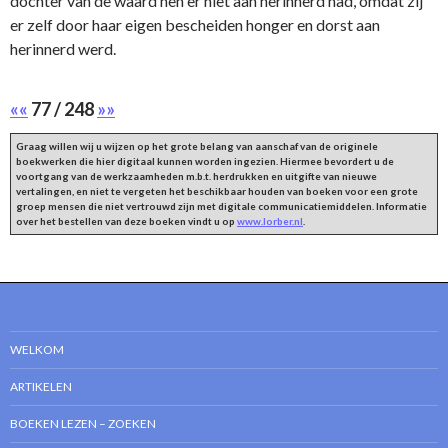
dochter van de waard hen er niet aan herinnerd had, omdat zij
er zelf door haar eigen bescheiden honger en dorst aan
herinnerd werd.
««
77 / 248
»»
Graag willen wij u wijzen op het grote belang van aanschaf van de originele
boekwerken die hier digitaal kunnen worden ingezien. Hiermee bevordert u de
voortgang van de werkzaamheden m.b.t. herdrukken en uitgifte van nieuwe
vertalingen, en niet te vergeten het beschikbaar houden van boeken voor een grote
groep mensen die niet vertrouwd zijn met digitale communicatiemiddelen. Informatie
over het bestellen van deze boeken vindt u op
www.lorber.nl
.
WELKOM
ARTIKELEN
BOEKEN LEZEN – ZOEKEN