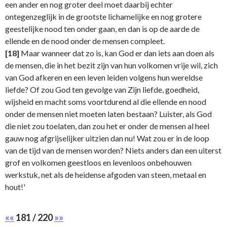
een ander en nog groter deel moet daarbij echter
ontegenzeglijk in de grootste lichamelijke en nog grotere
geestelijke nood ten onder gaan, en dan is op de aarde de
ellende en de nood onder de mensen compleet.
[18]
Maar wanneer dat zo is, kan God er dan iets aan doen als
de mensen, die in het bezit zijn van hun volkomen vrije wil, zich
van God afkeren en een leven leiden volgens hun wereldse
liefde? Of zou God ten gevolge van Zijn liefde, goedheid,
wijsheid en macht soms voortdurend al die ellende en nood
onder de mensen niet moeten laten bestaan? Luister, als God
die niet zou toelaten, dan zou het er onder de mensen al heel
gauw nog afgrijselijker uitzien dan nu! Wat zou er in de loop
van de tijd van de mensen worden? Niets anders dan een uiterst
grof en volkomen geestloos en levenloos onbehouwen
werkstuk, net als de heidense afgoden van steen, metaal en
hout!'
««
181 / 220
»»