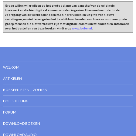
Graag willen wij u wijzen op het grote belang van aanschaf van de originele
boekwerken die hier digitaal kunnen worden ingezien. Hiermee bevordert u de
voortgang van de werkzaamheden m.b.t. herdrukken en uitgifte van nieuwe
vertalingen, en niet te vergeten het beschikbaar houden van boeken voor een grote
groep mensen die niet vertrouwd zijn met digitale communicatiemiddelen. Informatie
over het bestellen van deze boeken vindt u op
www.lorber.nl
.
WELKOM
ARTIKELEN
BOEKEN LEZEN – ZOEKEN
DOELSTELLING
FORUM
DOWNLOAD BOEKEN
DOWNLOAD AUDIO