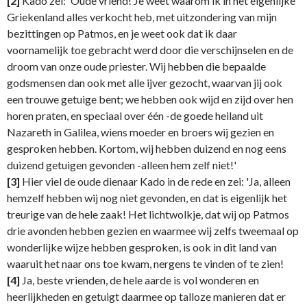
[2]
Kado zei: 'Oude vriend! Je weet waarom ik in het eigenlijke
Griekenland alles verkocht heb, met uitzondering van mijn
bezittingen op Patmos, en je weet ook dat ik daar
voornamelijk toe gebracht werd door die verschijnselen en de
droom van onze oude priester. Wij hebben die bepaalde
godsmensen dan ook met alle ijver gezocht, waarvan jij ook
een trouwe getuige bent; we hebben ook wijd en zijd over hen
horen praten, en speciaal over één -de goede heiland uit
Nazareth in Galilea, wiens moeder en broers wij gezien en
gesproken hebben. Kortom, wij hebben duizend en nog eens
duizend getuigen gevonden -alleen hem zelf niet!'
[3]
Hier viel de oude dienaar Kado in de rede en zei: 'Ja, alleen
hemzelf hebben wij nog niet gevonden, en dat is eigenlijk het
treurige van de hele zaak! Het lichtwolkje, dat wij op Patmos
drie avonden hebben gezien en waarmee wij zelfs tweemaal op
wonderlijke wijze hebben gesproken, is ook in dit land van
waaruit het naar ons toe kwam, nergens te vinden of te zien!
[4]
Ja, beste vrienden, de hele aarde is vol wonderen en
heerlijkheden en getuigt daarmee op talloze manieren dat er