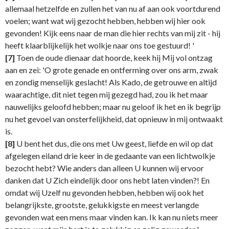
allemaal hetzelfde en zullen het van nu af aan ook voortdurend
voelen; want wat wij gezocht hebben, hebben wij hier ook
gevonden! Kijk eens naar de man die hier rechts van mij zit - hij
heeft klaarblijkelijk het wolkje naar ons toe gestuurd! '
[7]
Toen de oude dienaar dat hoorde, keek hij Mij vol ontzag
aan en zei: 'O grote genade en ontferming over ons arm, zwak
en zondig menselijk geslacht! Als Kado, de getrouwe en altijd
waarachtige, dit niet tegen mij gezegd had, zou ik het maar
nauwelijks geloofd hebben; maar nu geloof ik het en ik begrijp
nu het gevoel van onsterfelijkheid, dat opnieuw in mij ontwaakt
is.
[8]
U bent het dus, die ons met Uw geest, liefde en wil op dat
afgelegen eiland drie keer in de gedaante van een lichtwolkje
bezocht hebt? Wie anders dan alleen U kunnen wij ervoor
danken dat U Zich eindelijk door ons hebt laten vinden?! En
omdat wij Uzelf nu gevonden hebben, hebben wij ook het
belangrijkste, grootste, gelukkigste en meest verlangde
gevonden wat een mens maar vinden kan. Ik kan nu niets meer