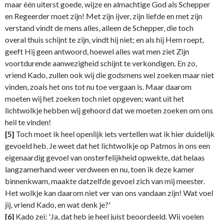
maar één uiterst goede, wijze en almachtige God als Schepper
en Regeerder moet zijn! Met zijn ijver, zijn liefde en met zijn
verstand vindt de mens alles, alleen de Schepper, die toch
overal thuis schijnt te zijn, vindt hij niet; en als hij Hem roept,
geeft Hij geen antwoord, hoewel alles wat men ziet Zijn
voortdurende aanwezigheid schijnt te verkondigen. En zo,
vriend Kado, zullen ook wij die godsmens wel zoeken maar niet
vinden, zoals het ons tot nu toe vergaan is. Maar daarom
moeten wij het zoeken toch niet opgeven; want uit het
lichtwolkje hebben wij gehoord dat we moeten zoeken om ons
heil te vinden!
[5]
Toch moet ik heel openlijk iets vertellen wat ik hier duidelijk
gevoeld heb. Je weet dat het lichtwolkje op Patmos in ons een
eigenaardig gevoel van onsterfelijkheid opwekte, dat helaas
langzamerhand weer verdween en nu, toen ik deze kamer
binnenkwam, maakte datzelfde gevoel zich van mij meester.
Het wolkje kan daarom niet ver van ons vandaan zijn! Wat voel
jij, vriend Kado, en wat denk je?'
[6]
Kado zei: 'Ja, dat heb je heel juist beoordeeld. Wij voelen