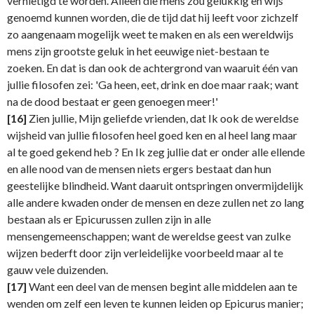
vernietigd te worden. Alleen die mens zou gelukkig en wijs
genoemd kunnen worden, die de tijd dat hij leeft voor zichzelf
zo aangenaam mogelijk weet te maken en als een wereldwijs
mens zijn grootste geluk in het eeuwige niet-bestaan te
zoeken. En dat is dan ook de achtergrond van waaruit één van
jullie filosofen zei: 'Ga heen, eet, drink en doe maar raak; want
na de dood bestaat er geen genoegen meer!'
[16]
Zien jullie, Mijn geliefde vrienden, dat Ik ook de wereldse
wijsheid van jullie filosofen heel goed ken en al heel lang maar
al te goed gekend heb ? En Ik zeg jullie dat er onder alle ellende
en alle nood van de mensen niets ergers bestaat dan hun
geestelijke blindheid. Want daaruit ontspringen onvermijdelijk
alle andere kwaden onder de mensen en deze zullen net zo lang
bestaan als er Epicurussen zullen zijn in alle
mensengemeenschappen; want de wereldse geest van zulke
wijzen bederft door zijn verleidelijke voorbeeld maar al te
gauw vele duizenden.
[17]
Want een deel van de mensen begint alle middelen aan te
wenden om zelf een leven te kunnen leiden op Epicurus manier;