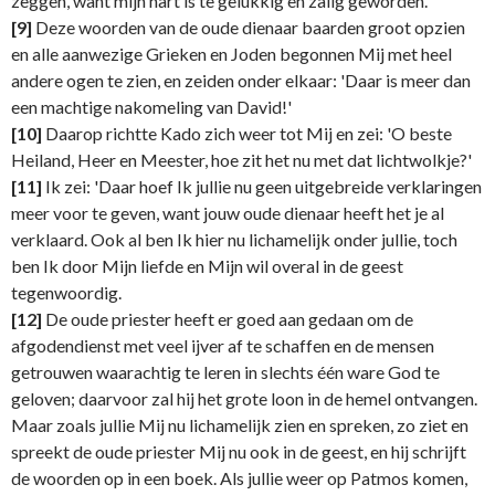
zeggen, want mijn hart is te gelukkig en zalig geworden.'
[9]
Deze woorden van de oude dienaar baarden groot opzien
en alle aanwezige Grieken en Joden begonnen Mij met heel
andere ogen te zien, en zeiden onder elkaar: 'Daar is meer dan
een machtige nakomeling van David!'
[10]
Daarop richtte Kado zich weer tot Mij en zei: 'O beste
Heiland, Heer en Meester, hoe zit het nu met dat lichtwolkje?'
[11]
Ik zei: 'Daar hoef Ik jullie nu geen uitgebreide verklaringen
meer voor te geven, want jouw oude dienaar heeft het je al
verklaard. Ook al ben Ik hier nu lichamelijk onder jullie, toch
ben Ik door Mijn liefde en Mijn wil overal in de geest
tegenwoordig.
[12]
De oude priester heeft er goed aan gedaan om de
afgodendienst met veel ijver af te schaffen en de mensen
getrouwen waarachtig te leren in slechts één ware God te
geloven; daarvoor zal hij het grote loon in de hemel ontvangen.
Maar zoals jullie Mij nu lichamelijk zien en spreken, zo ziet en
spreekt de oude priester Mij nu ook in de geest, en hij schrijft
de woorden op in een boek. Als jullie weer op Patmos komen,