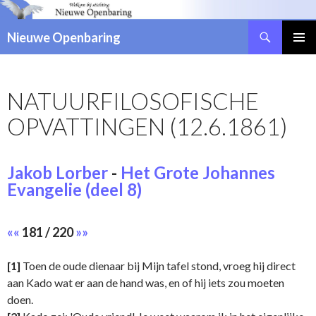
Zoeken
Nieuwe Openbaring
NAAR
DE
INHOUD
NATUURFILOSOFISCHE
SPRINGEN
OPVATTINGEN (12.6.1861)
Jakob Lorber
-
Het Grote Johannes
Evangelie (deel 8)
««
181 / 220
»»
[1]
Toen de oude dienaar bij Mijn tafel stond, vroeg hij direct
aan Kado wat er aan de hand was, en of hij iets zou moeten
doen.