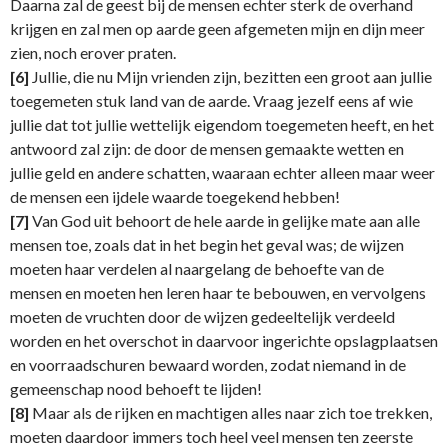
Daarna zal de geest bij de mensen echter sterk de overhand
krijgen en zal men op aarde geen afgemeten mijn en dijn meer
zien, noch erover praten.
[6]
Jullie, die nu Mijn vrienden zijn, bezitten een groot aan jullie
toegemeten stuk land van de aarde. Vraag jezelf eens af wie
jullie dat tot jullie wettelijk eigendom toegemeten heeft, en het
antwoord zal zijn: de door de mensen gemaakte wetten en
jullie geld en andere schatten, waaraan echter alleen maar weer
de mensen een ijdele waarde toegekend hebben!
[7]
Van God uit behoort de hele aarde in gelijke mate aan alle
mensen toe, zoals dat in het begin het geval was; de wijzen
moeten haar verdelen al naargelang de behoefte van de
mensen en moeten hen leren haar te bebouwen, en vervolgens
moeten de vruchten door de wijzen gedeeltelijk verdeeld
worden en het overschot in daarvoor ingerichte opslagplaatsen
en voorraadschuren bewaard worden, zodat niemand in de
gemeenschap nood behoeft te lijden!
[8]
Maar als de rijken en machtigen alles naar zich toe trekken,
moeten daardoor immers toch heel veel mensen ten zeerste