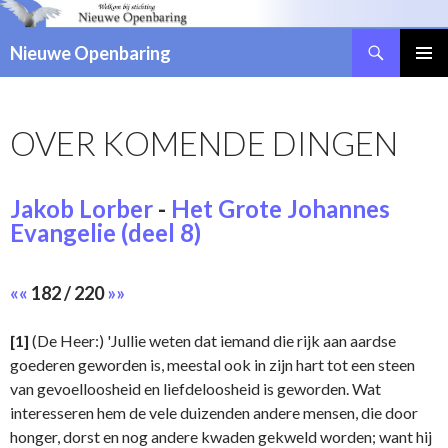
Zoeken
Nieuwe Openbaring
NAAR
DE
INHOUD
OVER KOMENDE DINGEN
SPRINGEN
Jakob Lorber
-
Het Grote Johannes
Evangelie (deel 8)
««
182 / 220
»»
[1]
(De Heer:) 'Jullie weten dat iemand die rijk aan aardse
goederen geworden is, meestal ook in zijn hart tot een steen
van gevoelloosheid en liefdeloosheid is geworden. Wat
interesseren hem de vele duizenden andere mensen, die door
honger, dorst en nog andere kwaden gekweld worden; want hij