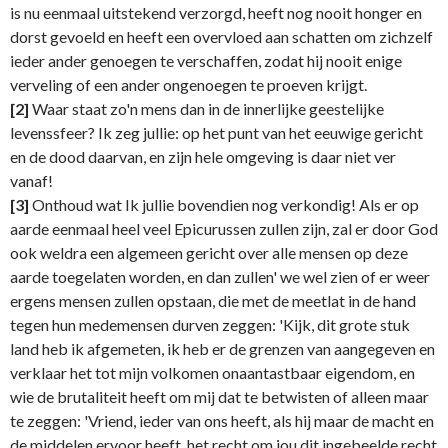
is nu eenmaal uitstekend verzorgd, heeft nog nooit honger en
dorst gevoeld en heeft een overvloed aan schatten om zichzelf
ieder ander genoegen te verschaffen, zodat hij nooit enige
verveling of een ander ongenoegen te proeven krijgt.
[2]
Waar staat zo'n mens dan in de innerlijke geestelijke
levenssfeer? Ik zeg jullie: op het punt van het eeuwige gericht
en de dood daarvan, en zijn hele omgeving is daar niet ver
vanaf!
[3]
Onthoud wat Ik jullie bovendien nog verkondig! Als er op
aarde eenmaal heel veel Epicurussen zullen zijn, zal er door God
ook weldra een algemeen gericht over alle mensen op deze
aarde toegelaten worden, en dan zullen' we wel zien of er weer
ergens mensen zullen opstaan, die met de meetlat in de hand
tegen hun medemensen durven zeggen: 'Kijk, dit grote stuk
land heb ik afgemeten, ik heb er de grenzen van aangegeven en
verklaar het tot mijn volkomen onaantastbaar eigendom, en
wie de brutaliteit heeft om mij dat te betwisten of alleen maar
te zeggen: 'Vriend, ieder van ons heeft, als hij maar de macht en
de middelen ervoor heeft, het recht om jou dit ingebeelde recht