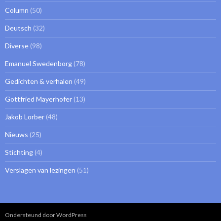
Column
(50)
Deutsch
(32)
Diverse
(98)
Emanuel Swedenborg
(78)
Gedichten & verhalen
(49)
Gottfried Mayerhofer
(13)
Jakob Lorber
(48)
Nieuws
(25)
Stichting
(4)
Verslagen van lezingen
(51)
Ondersteund door WordPress