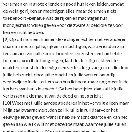
verarmen en in grote ellende en nood hun leven leiden, omdat
de weinige rijken en machtigen alles, maar de armen niets
toebehoort -behalve wat de rijken en machtigen hun
mondjesmaat willen geven voor de zware arbeid die ze voor
hen verricht hebben.
[9]
Op dit moment kunnen deze dingen echter niet veranderen,
daarom moeten jullie, rijken en machtigen, ware vrienden zijn
ten aanzien van jullie arme broeders en zusters en hun liefde
betonen; voedt de hongerigen, laaf de dorstigen, kleed de
naakten, troost de droevigen en verlos de gevangenen, die door
jullie hebzucht, door jullie macht en jullie wetten onnodig
wegkwijnen in de kerkers van hun lichaam, maar nog meer in de
kerkers van hun zielenacht! Ga hen bevrijden, dan zal Ik jullie
verlossen uit de macht van de dood en het gericht!
[10]
Wees met jullie aardse goederen in het vervolg alleen maar
Mijn zaakwaarnemers, dan zal Ik jullie in ruil daarvoor het
eeuwige leven geven; want Ik heb de macht daartoe en kan het
geven aan wie Ik wil! Met dezelfde maat waarmee jullie zullen
meten, zal jullie door Mij ook weer gemeten worden.