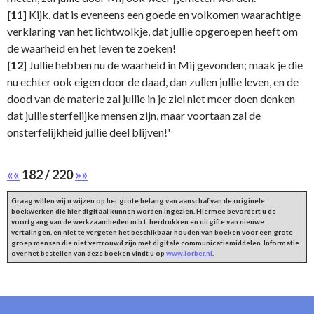
[11]
Kijk, dat is eveneens een goede en volkomen waarachtige
verklaring van het lichtwolkje, dat jullie opgeroepen heeft om
de waarheid en het leven te zoeken!
[12]
Jullie hebben nu de waarheid in Mij gevonden; maak je die
nu echter ook eigen door de daad, dan zullen jullie leven, en de
dood van de materie zal jullie in je ziel niet meer doen denken
dat jullie sterfelijke mensen zijn, maar voortaan zal de
onsterfelijkheid jullie deel blijven!'
««
182 / 220
»»
Graag willen wij u wijzen op het grote belang van aanschaf van de originele
boekwerken die hier digitaal kunnen worden ingezien. Hiermee bevordert u de
voortgang van de werkzaamheden m.b.t. herdrukken en uitgifte van nieuwe
vertalingen, en niet te vergeten het beschikbaar houden van boeken voor een grote
groep mensen die niet vertrouwd zijn met digitale communicatiemiddelen. Informatie
over het bestellen van deze boeken vindt u op
www.lorber.nl
.