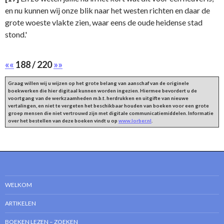
en nu kunnen wij onze blik naar het westen richten en daar de
grote woeste vlakte zien, waar eens de oude heidense stad
stond.'
««
188 / 220
»»
Graag willen wij u wijzen op het grote belang van aanschaf van de originele
boekwerken die hier digitaal kunnen worden ingezien. Hiermee bevordert u de
voortgang van de werkzaamheden m.b.t. herdrukken en uitgifte van nieuwe
vertalingen, en niet te vergeten het beschikbaar houden van boeken voor een grote
groep mensen die niet vertrouwd zijn met digitale communicatiemiddelen. Informatie
over het bestellen van deze boeken vindt u op
www.lorber.nl
.
WELKOM
ARTIKELEN
BOEKEN LEZEN – ZOEKEN