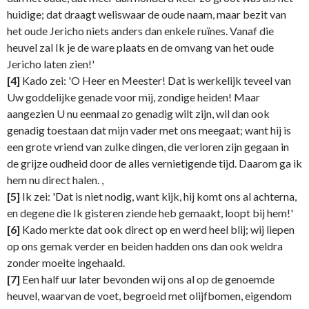
huidige; dat draagt weliswaar de oude naam, maar bezit van
het oude Jericho niets anders dan enkele ruïnes. Vanaf die
heuvel zal Ik je de ware plaats en de omvang van het oude
Jericho laten zien!'
[4]
Kado zei: 'O Heer en Meester! Dat is werkelijk teveel van
Uw goddelijke genade voor mij, zondige heiden! Maar
aangezien U nu eenmaal zo genadig wilt zijn, wil dan ook
genadig toestaan dat mijn vader met ons meegaat; want hij is
een grote vriend van zulke dingen, die verloren zijn gegaan in
de grijze oudheid door de alles vernietigende tijd. Daarom ga ik
hem nu direct halen. ,
[5]
Ik zei: 'Dat is niet nodig, want kijk, hij komt ons al achterna,
en degene die Ik gisteren ziende heb gemaakt, loopt bij hem!'
[6]
Kado merkte dat ook direct op en werd heel blij; wij liepen
op ons gemak verder en beiden hadden ons dan ook weldra
zonder moeite ingehaald.
[7]
Een half uur later bevonden wij ons al op de genoemde
heuvel, waarvan de voet, begroeid met olijfbomen, eigendom