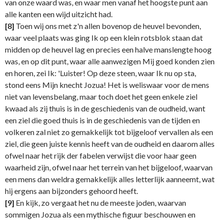
van onze waard was, en waar men vanaf het hoogste punt aan
alle kanten een wijd uitzicht had.
[8]
Toen wij ons met z'n allen bovenop de heuvel bevonden,
waar veel plaats was ging Ik op een klein rotsblok staan dat
midden op de heuvel lag en precies een halve manslengte hoog
was, en op dit punt, waar alle aanwezigen Mij goed konden zien
en horen, zei Ik: 'Luister! Op deze steen, waar Ik nu op sta,
stond eens Mijn knecht Jozua! Het is weliswaar voor de mens
niet van levensbelang, maar toch doet het geen enkele ziel
kwaad als zij thuis is in de geschiedenis van de oudheid, want
een ziel die goed thuis is in de geschiedenis van de tijden en
volkeren zal niet zo gemakkelijk tot bijgeloof vervallen als een
ziel, die geen juiste kennis heeft van de oudheid en daarom alles
ofwel naar het rijk der fabelen verwijst die voor haar geen
waarheid zijn, ofwel naar het terrein van het bijgeloof, waarvan
een mens dan weldra gemakkelijk alles letterlijk aanneemt, wat
hij ergens aan bijzonders gehoord heeft.
[9]
En kijk, zo vergaat het nu de meeste joden, waarvan
sommigen Jozua als een mythische figuur beschouwen en