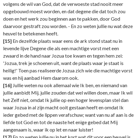
volgens de wil van God, dat de verwoeste stad nooit meer
opgebouwd moest worden, en dat degene die dat toch zou
doen en het werk zou beginnen aan te pakken, door God
daarvoor gestraft zou worden. - En zo weten jullie nu wat deze
heuvel te betekenen heeft.
[15]
En dezelfde plaats waar eens de ark stond staat nu in
levende lijve Degene die als een machtige vorst met een
zwaard in de hand naar Jozua toe kwam en tegen hem zei:
'Jozua, trek je schoenen uit, want de plaats waar je staat is
heilig!' Toen pas realiseerde Jozua zich wie die machtige vorst
was en hij aanbad Hem daarom ook.
[16]
Jullie weten nu ook allemaal wie Ik ben, en niemand van
jullie aanbidt Mij. jullie zouden dat wel willen doen, maar Ik wil
het Zelf niet, omdat Ik jullie op een hoger levensplan stel dan
waar Jozua in al zijn macht ooit gestaan heeft en omdat Ik
ieder gebed met de lippen verafschuw; want van nu af aan is de
liefde tot God en tot de naaste het enige gebed dat Mij
aangenaam is, waar ik op let en naar luister!
[17]
En zo weten jullie nu in het kort wat dit voor een heuvel is,