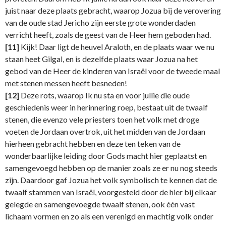
juist naar deze plaats gebracht, waarop Jozua bij de verovering
van de oude stad Jericho zijn eerste grote wonderdaden
verricht heeft, zoals de geest van de Heer hem geboden had.
[11]
Kijk! Daar ligt de heuvel Araloth, en de plaats waar we nu
staan heet Gilgal, en is dezelfde plaats waar Jozua na het
gebod van de Heer de kinderen van Israël voor de tweede maal
met stenen messen heeft besneden!
[12]
Deze rots, waarop Ik nu sta en voor jullie die oude
geschiedenis weer in herinnering roep, bestaat uit de twaalf
stenen, die evenzo vele priesters toen het volk met droge
voeten de Jordaan overtrok, uit het midden van de Jordaan
hierheen gebracht hebben en deze ten teken van de
wonderbaarlijke leiding door Gods macht hier geplaatst en
samengevoegd hebben op de manier zoals ze er nu nog steeds
zijn. Daardoor gaf Jozua het volk symbolisch te kennen dat de
twaalf stammen van Israël, voorgesteld door de hier bij elkaar
gelegde en samengevoegde twaalf stenen, ook één vast
lichaam vormen en zo als een verenigd en machtig volk onder