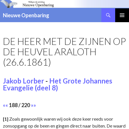
Zoeken
Nieuwe Openbaring
NAAR
DE
INHOUD
DE HEER MET DE ZIJNEN OP
SPRINGEN
DE HEUVEL ARALOTH
(26.6.1861)
Jakob Lorber
-
Het Grote Johannes
Evangelie (deel 8)
««
188 / 220
»»
[1]
Zoals gewoonlijk waren wij ook deze keer reeds voor
zonsopgang op de been en gingen direct naar buiten. De waard