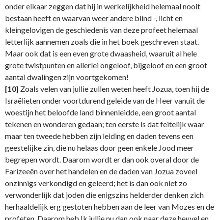
onder elkaar zeggen dat hij in werkelijkheid helemaal nooit
bestaan heeft en waarvan weer andere blind -, licht en
kleingelovigen de geschiedenis van deze profeet helemaal
letterlijk aannemen zoals die in het boek geschreven staat.
Maar ook dat is een even grote dwaasheid, waaruit al hele
grote twistpunten en allerlei ongeloof, bijgeloof en een groot
aantal dwalingen zijn voortgekomen!
[10]
Zoals velen van jullie zullen weten heeft Jozua, toen hij de
Israëlieten onder voortdurend geleide van de Heer vanuit de
woestijn het beloofde land binnenleidde, een groot aantal
tekenen en wonderen gedaan; ten eerste is dat feitelijk waar
maar ten tweede hebben zijn leiding en daden tevens een
geestelijke zin, die nu helaas door geen enkele Jood meer
begrepen wordt. Daarom wordt er dan ook overal door de
Farizeeën over het handelen en de daden van Jozua zoveel
onzinnigs verkondigd en geleerd; het is dan ook niet zo
verwonderlijk dat joden die enigszins helderder denken zich
herhaaldelijk erg gestoten hebben aan de leer van Mozes en de
profeten. Daarom heb Ik jullie nu dan ook naar deze heuvel en