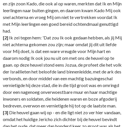
en zijn zoon Kado, die ook al op waren, merkten dat Ik en Mijn
leerlingen naar buiten gingen, en daarom kwam Kado Mij ook
snel achterna en vroeg Mij om niet te vertrekken voordat Ik
met Mijn leerlingen een goed bereid ochtendmaal genuttigd
had.
[2]
Ik zei tegen hem: 'Dat zou Ik ook gedaan hebben, als jij Mij
niet achterna gekomen zou zijn; maar omdat jij dit uit liefde
voor Mij doet, is dat een ware vreugde voor Mijn hart en
daarom nodig Ik ook jou nu uit om met ons de heuvel op te
gaan. op deze heuvel stond eens Jozua, de profeet die het volk
der Israëlieten het beloofde land binnenleidde, met de ark des
verbonds, en door middel van een machtig bazuingeschal
vernietigde hij deze stad, die in die tijd groot was en omringd
door een nagenoeg onverwoestbare muur en haar machtige
inwoners en soldaten, die heidenen waren en boze afgoderij
bedreven, overwon en vernietigde hij tot op de laatste man.
[3]
Die heuvel gaan wij op - en die ligt niet zo ver hier vandaan,
omdat het huidige Jericho zich dichter bij de heuvel bevindt
dan het oude, dat meer dan honderd keer zo groot was als het