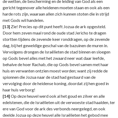
de wetten, de bescherming en de leiding van God als een
gericht tegenover alle heidenen moeten staan en ook als een
harde rots zijn, waaraan allen zich kunnen stoten die in strijd
met Gods wil handelen.
[13]
Zie! Precies op dit punt heeft Jozua de ark opgesteld.
Door hem zeven maal rond de oude stad Jericho te dragen
stortten tijdens de zevende keer ronddragen, op de zevende
dag, bij het geweldige geschal van de bazuinen de muren in.
Vervolgens drongen de Israëlieten de stad binnen en sloegen
op Gods bevel alles met het zwaard neer wat daar leefde,
behalve de hoer Rachab, die op Gods bevel samen met haar
huis en verwanten ontzien moest worden; want zij redde de
spionnen die Jozua naar de stad had gestuurd van de
vervolging door de heidense koning, doordat zij hen goed in
haar huis verborg!
[14]
Op deze heuvel werd ook al het goud en zilver en alle
edelstenen, die de Israëlieten uit de verwoeste stad haalden, ter
ere van God voor de ark des verbonds neergelegd, en ook
deelde Jozua op deze heuvel alle Israëlieten het gebod mee