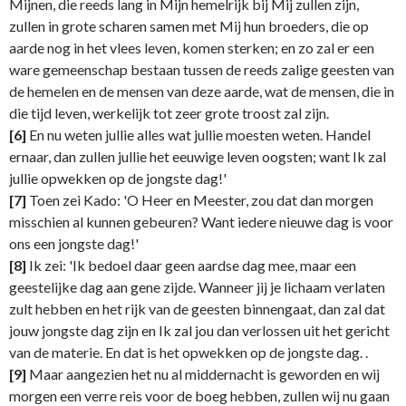
Mijnen, die reeds lang in Mijn hemelrijk bij Mij zullen zijn,
zullen in grote scharen samen met Mij hun broeders, die op
aarde nog in het vlees leven, komen sterken; en zo zal er een
ware gemeenschap bestaan tussen de reeds zalige geesten van
de hemelen en de mensen van deze aarde, wat de mensen, die in
die tijd leven, werkelijk tot zeer grote troost zal zijn.
[6]
En nu weten jullie alles wat jullie moesten weten. Handel
ernaar, dan zullen jullie het eeuwige leven oogsten; want Ik zal
jullie opwekken op de jongste dag!'
[7]
Toen zei Kado: 'O Heer en Meester, zou dat dan morgen
misschien al kunnen gebeuren? Want iedere nieuwe dag is voor
ons een jongste dag!'
[8]
Ik zei: 'Ik bedoel daar geen aardse dag mee, maar een
geestelijke dag aan gene zijde. Wanneer jij je lichaam verlaten
zult hebben en het rijk van de geesten binnengaat, dan zal dat
jouw jongste dag zijn en Ik zal jou dan verlossen uit het gericht
van de materie. En dat is het opwekken op de jongste dag. .
[9]
Maar aangezien het nu al middernacht is geworden en wij
morgen een verre reis voor de boeg hebben, zullen wij nu gaan