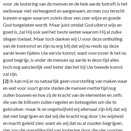
voor .de loutering van de mensen en de hele aarde betreft is het
weliswaar niet verheugend en aangenaam, en men zou terecht
kunnen vragen waarom zoiets door een zeer wijze en goede
God toegelaten wordt. Maar juist omdat God uiterst wijs en
goed is, zal Hij ook wel het beste weten waarom Hij al zulke
dingen toelaat. Maar toch danken wij U voor deze onthulling
van de toekomst en zijn nu erg blij dat wij nu reeds op deze
aarde leven tijdens Uw eerste komst; want voorzover ik het nu
goed begrijp, is onder de mensen op aarde in deze tijd alles
toch nog aanzienlijk veel beter dan het bij Uw tweede komst
zal zijn.
[2]
Ik kan mij er nu natuurlijk geen voorstelling van maken waar
en wat voor soort grote steden de mensen mettertijd nog
zullen bouwen en hoe zij de kracht van de elementen en zelfs
die van de bliksem zullen regelen en beteugelen om die te
gebruiken -maar ik en ongetwijfeld wij allemaal zijn blij dat wij
dat niet begrijpen en dat wij die kracht nog door Uw wijsheid
en macht geleid zien; want als wij dat nu al zouden begrijpen,
dan zou die vreselijke tijd van loutering door die vier soorten