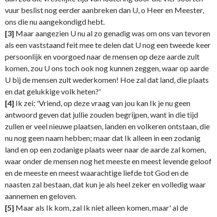
vuur beslist nog eerder aanbreken dan U, o Heer en Meester,
ons die nu aangekondigd hebt.
[3]
Maar aangezien U nu al zo genadig was om ons van tevoren
als een vaststaand feit mee te delen dat U nog een tweede keer
persoonlijk en voorgoed naar de mensen op deze aarde zult
komen, zou U ons toch ook nog kunnen zeggen, waar op aarde
U bij de mensen zult wederkomen! Hoe zal dat land, die plaats
en dat gelukkige volk heten?'
[4]
Ik zei: 'Vriend, op deze vraag van jou kan Ik je nu geen
antwoord geven dat jullie zouden begrijpen, want in die tijd
zullen er veel nieuwe plaatsen, landen en volkeren ontstaan, die
nu nog geen naam hebben; maar dat Ik alleen in een zodanig
land en op een zodanige plaats weer naar de aarde zal komen,
waar onder de mensen nog het meeste en meest levende geloof
en de meeste en meest waarachtige liefde tot God en de
naasten zal bestaan, dat kun je als heel zeker en volledig waar
aannemen en geloven.
[5]
Maar als Ik kom, zal Ik niet alleen komen, maar' al de