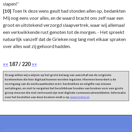
slapen!'
[10]
Toen Ik deze wens geuit had stonden allen op, bedankten
Mij nog eens voor alles, en de waard bracht ons zelf naar een
groot en uitstekend verzorgd slaapvertrek, waar wij allemaal
een verkwikkende rust genoten tot de morgen. - Het spreekt
natuurlijk vanzelf dat de Grieken nog lang met elkaar spraken
over alles wat zij gehoord hadden.
««
187 / 220
»»
Graag willen wij u wijzen op het grote belang van aanschaf van de originele
boekwerken die hier digitaal kunnen worden ingezien. Hiermee bevordert u de
voortgang van de werkzaamheden m.b.t. herdrukken en uitgifte van nieuwe
vertalingen, en niet te vergeten het beschikbaar houden van boeken voor een grote
groep mensen die niet vertrouwd zijn met digitale communicatiemiddelen. Informatie
over het bestellen van deze boeken vindt u op
www.lorber.nl
.