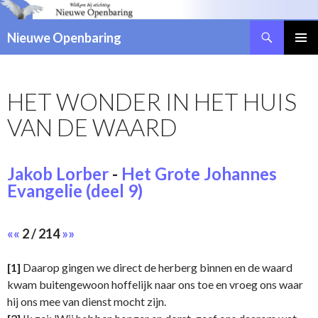
Zoeken
Nieuwe Openbaring
NAAR
DE
INHOUD
HET WONDER IN HET HUIS
SPRINGEN
VAN DE WAARD
Jakob Lorber
-
Het Grote Johannes
Evangelie (deel 9)
««
2 / 214
»»
[1]
Daarop gingen we direct de herberg binnen en de waard
kwam buitengewoon hoffelijk naar ons toe en vroeg ons waar
hij ons mee van dienst mocht zijn.