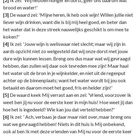
[2]
Ik zei: 'Wij hebben honger en dorst, geef ons daarom wat
brood en water!'
[3]
De waard zei: 'Mijne heren, ik heb ook wijn! Willen jullie niet
liever wijn drinken, want die is bij mij heel goed, en beter dan
het water dat in deze streek nauwelijks geschikt is om mee te
koken?'
[4]
Ik zei: 'Jouw wijn is weliswaar niet slecht; maar wij zijn in
aards opzicht niet zo welgesteld dat wij onze dorst met jouw
dure wijn kunnen lessen. Breng ons dus maar wat wij gevraagd
hebben, dan zullen wij daar ook tevreden mee zijn! Maar haal
het water uit de bron in je wijnkelder, en niet uit de regenput
achter op de binnenplaats; want het water wordt bij jou ook
betaald en daarom moet het goed, fris en helder zijn!'
[5]
De waard keek Mij verrast aan en zei: 'Vriend, voorzover ik
weet ben jij nu voor de eerste keer in mijn huis! Hoe weet jij dan
hoe het is ingedeeld? Wie kan jou dat verteld hebben?'
[6]
Ik zei: ' Ach, verbaas je daar maar niet over, maar breng ons
wat we gevraagd hebben! Niets in dit huis is Mij onbekend,
ook al ben Ik met deze vrienden van Mij nu voor de eerste keer