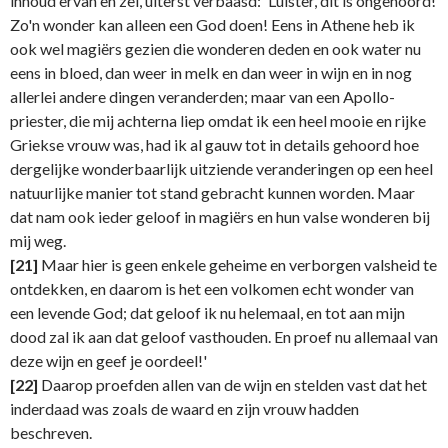
inhoud ervan en zei, uiterst verbaasd: 'Luister, dit is ongehoord!
Zo'n wonder kan alleen een God doen! Eens in Athene heb ik
ook wel magiërs gezien die wonderen deden en ook water nu
eens in bloed, dan weer in melk en dan weer in wijn en in nog
allerlei andere dingen veranderden; maar van een Apollo-
priester, die mij achterna liep omdat ik een heel mooie en rijke
Griekse vrouw was, had ik al gauw tot in details gehoord hoe
dergelijke wonderbaarlijk uitziende veranderingen op een heel
natuurlijke manier tot stand gebracht kunnen worden. Maar
dat nam ook ieder geloof in magiërs en hun valse wonderen bij
mij weg.
[21]
Maar hier is geen enkele geheime en verborgen valsheid te
ontdekken, en daarom is het een volkomen echt wonder van
een levende God; dat geloof ik nu helemaal, en tot aan mijn
dood zal ik aan dat geloof vasthouden. En proef nu allemaal van
deze wijn en geef je oordeel!'
[22]
Daarop proefden allen van de wijn en stelden vast dat het
inderdaad was zoals de waard en zijn vrouw hadden
beschreven.