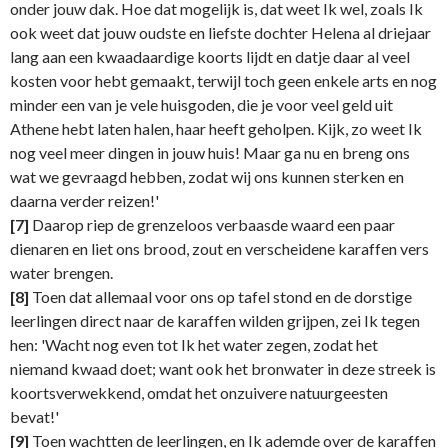
onder jouw dak. Hoe dat mogelijk is, dat weet Ik wel, zoals Ik
ook weet dat jouw oudste en liefste dochter Helena al driejaar
lang aan een kwaadaardige koorts lijdt en datje daar al veel
kosten voor hebt gemaakt, terwijl toch geen enkele arts en nog
minder een van je vele huisgoden, die je voor veel geld uit
Athene hebt laten halen, haar heeft geholpen. Kijk, zo weet Ik
nog veel meer dingen in jouw huis! Maar ga nu en breng ons
wat we gevraagd hebben, zodat wij ons kunnen sterken en
daarna verder reizen!'
[7]
Daarop riep de grenzeloos verbaasde waard een paar
dienaren en liet ons brood, zout en verscheidene karaffen vers
water brengen.
[8]
Toen dat allemaal voor ons op tafel stond en de dorstige
leerlingen direct naar de karaffen wilden grijpen, zei Ik tegen
hen: 'Wacht nog even tot Ik het water zegen, zodat het
niemand kwaad doet; want ook het bronwater in deze streek is
koortsverwekkend, omdat het onzuivere natuurgeesten
bevat!'
[9]
Toen wachtten de leerlingen, en Ik ademde over de karaffen