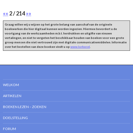
««
2 / 214
»»
Graag willen wij u wijzen op het grote belang van aanschaf van de originele
boekwerken die hier digitaal kunnen worden ingezien. Hiermee bevordert u de
voortgang van de werkzaamheden m.b.t. herdrukken en uitgifte van nieuwe
vertalingen, en niet te vergeten het beschikbaar houden van boeken voor een grote
groep mensen die niet vertrouwd zijn met digitale communicatiemiddelen. Informatie
over het bestellen van deze boeken vindt u op
www.lorber.nl
.
WELKOM
ARTIKELEN
BOEKEN LEZEN – ZOEKEN
DOELSTELLING
FORUM