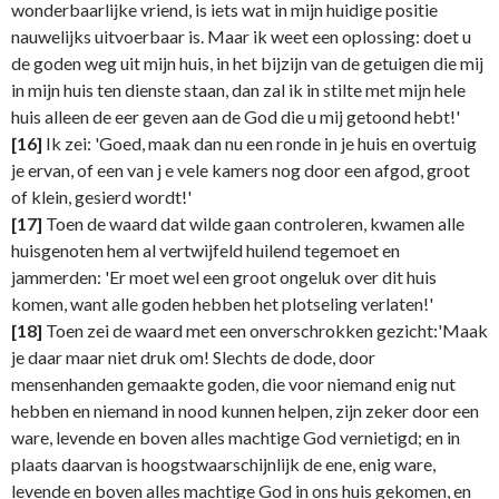
wonderbaarlijke vriend, is iets wat in mijn huidige positie
nauwelijks uitvoerbaar is. Maar ik weet een oplossing: doet u
de goden weg uit mijn huis, in het bijzijn van de getuigen die mij
in mijn huis ten dienste staan, dan zal ik in stilte met mijn hele
huis alleen de eer geven aan de God die u mij getoond hebt!'
[16]
Ik zei: 'Goed, maak dan nu een ronde in je huis en overtuig
je ervan, of een van j e vele kamers nog door een afgod, groot
of klein, gesierd wordt!'
[17]
Toen de waard dat wilde gaan controleren, kwamen alle
huisgenoten hem al vertwijfeld huilend tegemoet en
jammerden: 'Er moet wel een groot ongeluk over dit huis
komen, want alle goden hebben het plotseling verlaten!'
[18]
Toen zei de waard met een onverschrokken gezicht:'Maak
je daar maar niet druk om! Slechts de dode, door
mensenhanden gemaakte goden, die voor niemand enig nut
hebben en niemand in nood kunnen helpen, zijn zeker door een
ware, levende en boven alles machtige God vernietigd; en in
plaats daarvan is hoogstwaarschijnlijk de ene, enig ware,
levende en boven alles machtige God in ons huis gekomen, en