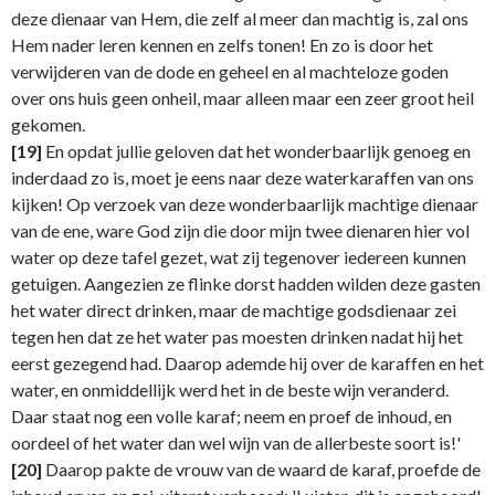
deze dienaar van Hem, die zelf al meer dan machtig is, zal ons
Hem nader leren kennen en zelfs tonen! En zo is door het
verwijderen van de dode en geheel en al machteloze goden
over ons huis geen onheil, maar alleen maar een zeer groot heil
gekomen.
[19]
En opdat jullie geloven dat het wonderbaarlijk genoeg en
inderdaad zo is, moet je eens naar deze waterkaraffen van ons
kijken! Op verzoek van deze wonderbaarlijk machtige dienaar
van de ene, ware God zijn die door mijn twee dienaren hier vol
water op deze tafel gezet, wat zij tegenover iedereen kunnen
getuigen. Aangezien ze flinke dorst hadden wilden deze gasten
het water direct drinken, maar de machtige godsdienaar zei
tegen hen dat ze het water pas moesten drinken nadat hij het
eerst gezegend had. Daarop ademde hij over de karaffen en het
water, en onmiddellijk werd het in de beste wijn veranderd.
Daar staat nog een volle karaf; neem en proef de inhoud, en
oordeel of het water dan wel wijn van de allerbeste soort is!'
[20]
Daarop pakte de vrouw van de waard de karaf, proefde de