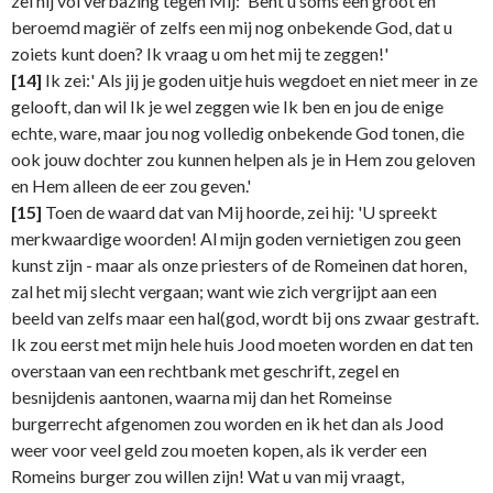
zei hij vol verbazing tegen Mij: 'Bent u soms een groot en
beroemd magiër of zelfs een mij nog onbekende God, dat u
zoiets kunt doen? Ik vraag u om het mij te zeggen!'
[14]
Ik zei:' Als jij je goden uitje huis wegdoet en niet meer in ze
gelooft, dan wil Ik je wel zeggen wie Ik ben en jou de enige
echte, ware, maar jou nog volledig onbekende God tonen, die
ook jouw dochter zou kunnen helpen als je in Hem zou geloven
en Hem alleen de eer zou geven.'
[15]
Toen de waard dat van Mij hoorde, zei hij: 'U spreekt
merkwaardige woorden! Al mijn goden vernietigen zou geen
kunst zijn - maar als onze priesters of de Romeinen dat horen,
zal het mij slecht vergaan; want wie zich vergrijpt aan een
beeld van zelfs maar een hal(god, wordt bij ons zwaar gestraft.
Ik zou eerst met mijn hele huis Jood moeten worden en dat ten
overstaan van een rechtbank met geschrift, zegel en
besnijdenis aantonen, waarna mij dan het Romeinse
burgerrecht afgenomen zou worden en ik het dan als Jood
weer voor veel geld zou moeten kopen, als ik verder een
Romeins burger zou willen zijn! Wat u van mij vraagt,