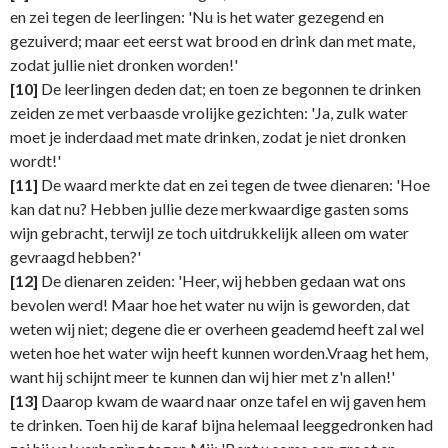
en zei tegen de leerlingen: 'Nu is het water gezegend en
gezuiverd; maar eet eerst wat brood en drink dan met mate,
zodat jullie niet dronken worden!'
[10]
De leerlingen deden dat; en toen ze begonnen te drinken
zeiden ze met verbaasde vrolijke gezichten: 'Ja, zulk water
moet je inderdaad met mate drinken, zodat je niet dronken
wordt!'
[11]
De waard merkte dat en zei tegen de twee dienaren: 'Hoe
kan dat nu? Hebben jullie deze merkwaardige gasten soms
wijn gebracht, terwijl ze toch uitdrukkelijk alleen om water
gevraagd hebben?'
[12]
De dienaren zeiden: 'Heer, wij hebben gedaan wat ons
bevolen werd! Maar hoe het water nu wijn is geworden, dat
weten wij niet; degene die er overheen geademd heeft zal wel
weten hoe het water wijn heeft kunnen worden.Vraag het hem,
want hij schijnt meer te kunnen dan wij hier met z'n allen!'
[13]
Daarop kwam de waard naar onze tafel en wij gaven hem
te drinken. Toen hij de karaf bijna helemaal leeggedronken had