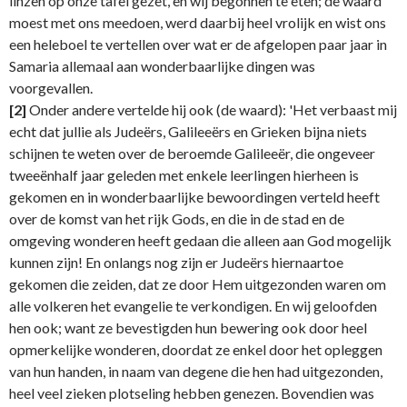
linzen op onze tafel gezet, en wij begonnen te eten; de waard
moest met ons meedoen, werd daarbij heel vrolijk en wist ons
een heleboel te vertellen over wat er de afgelopen paar jaar in
Samaria allemaal aan wonderbaarlijke dingen was
voorgevallen.
[2]
Onder andere vertelde hij ook (de waard): 'Het verbaast mij
echt dat jullie als Judeërs, Galileeërs en Grieken bijna niets
schijnen te weten over de beroemde Galileeër, die ongeveer
tweeënhalf jaar geleden met enkele leerlingen hierheen is
gekomen en in wonderbaarlijke bewoordingen verteld heeft
over de komst van het rijk Gods, en die in de stad en de
omgeving wonderen heeft gedaan die alleen aan God mogelijk
kunnen zijn! En onlangs nog zijn er Judeërs hiernaartoe
gekomen die zeiden, dat ze door Hem uitgezonden waren om
alle volkeren het evangelie te verkondigen. En wij geloofden
hen ook; want ze bevestigden hun bewering ook door heel
opmerkelijke wonderen, doordat ze enkel door het opleggen
van hun handen, in naam van degene die hen had uitgezonden,
heel veel zieken plotseling hebben genezen. Bovendien was