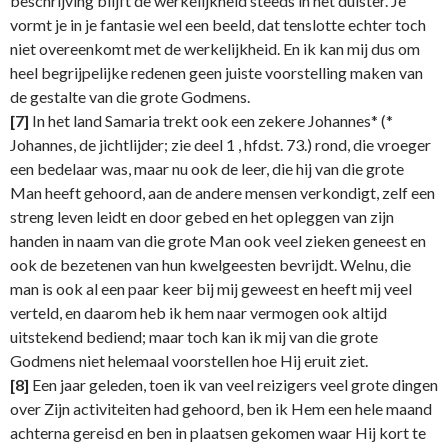
beschrijving blijft de werkelijkheid steeds in het duister. Je
vormt je in je fantasie wel een beeld, dat tenslotte echter toch
niet overeenkomt met de werkelijkheid. En ik kan mij dus om
heel begrijpelijke redenen geen juiste voorstelling maken van
de gestalte van die grote Godmens.
[7]
In het land Samaria trekt ook een zekere Johannes* (*
Johannes, de jichtlijder; zie deel 1 , hfdst. 73.) rond, die vroeger
een bedelaar was, maar nu ook de leer, die hij van die grote
Man heeft gehoord, aan de andere mensen verkondigt, zelf een
streng leven leidt en door gebed en het opleggen van zijn
handen in naam van die grote Man ook veel zieken geneest en
ook de bezetenen van hun kwelgeesten bevrijdt. Welnu, die
man is ook al een paar keer bij mij geweest en heeft mij veel
verteld, en daarom heb ik hem naar vermogen ook altijd
uitstekend bediend; maar toch kan ik mij van die grote
Godmens niet helemaal voorstellen hoe Hij eruit ziet.
[8]
Een jaar geleden, toen ik van veel reizigers veel grote dingen
over Zijn activiteiten had gehoord, ben ik Hem een hele maand
achterna gereisd en ben in plaatsen gekomen waar Hij kort te