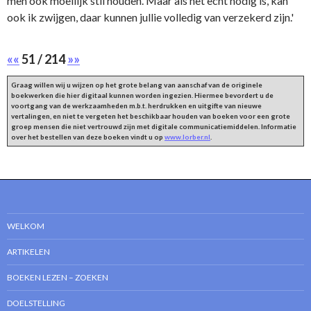
men ook moeilijk stil houden. Maar als het echt nodig is, kan
ook ik zwijgen, daar kunnen jullie volledig van verzekerd zijn.'
««
51 / 214
»»
Graag willen wij u wijzen op het grote belang van aanschaf van de originele
boekwerken die hier digitaal kunnen worden ingezien. Hiermee bevordert u de
voortgang van de werkzaamheden m.b.t. herdrukken en uitgifte van nieuwe
vertalingen, en niet te vergeten het beschikbaar houden van boeken voor een grote
groep mensen die niet vertrouwd zijn met digitale communicatiemiddelen. Informatie
over het bestellen van deze boeken vindt u op
www.lorber.nl
.
WELKOM
ARTIKELEN
BOEKEN LEZEN – ZOEKEN
DOELSTELLING