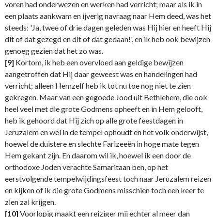
voren had onderwezen en werken had verricht; maar als ik in
een plaats aankwam en ijverig navraag naar Hem deed, was het
steeds: 'Ja, twee of drie dagen geleden was Hij hier en heeft Hij
dit of dat gezegd en dit of dat gedaan!', en ik heb ook bewijzen
genoeg gezien dat het zo was.
[9]
Kortom, ik heb een overvloed aan geldige bewijzen
aangetroffen dat Hij daar geweest was en handelingen had
verricht; alleen Hemzelf heb ik tot nu toe nog niet te zien
gekregen. Maar van een gegoede Jood uit Bethlehem, die ook
heel veel met die grote Godmens opheeft en in Hem gelooft,
heb ik gehoord dat Hij zich op alle grote feestdagen in
Jeruzalem en wel in de tempel ophoudt en het volk onderwijst,
hoewel de duistere en slechte Farizeeën in hoge mate tegen
Hem gekant zijn. En daarom wil ik, hoewel ik een door de
orthodoxe Joden verachte Samaritaan ben, op het
eerstvolgende tempelwijdingsfeest toch naar Jeruzalem reizen
en kijken of ik die grote Godmens misschien toch een keer te
zien zal krijgen.
[10]
Voorlopig maakt een reiziger mij echter al meer dan