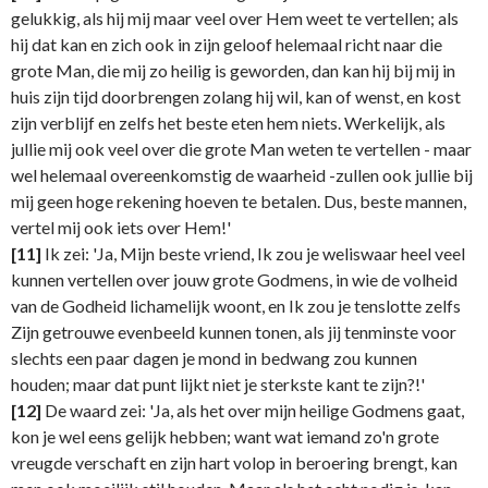
gelukkig, als hij mij maar veel over Hem weet te vertellen; als
hij dat kan en zich ook in zijn geloof helemaal richt naar die
grote Man, die mij zo heilig is geworden, dan kan hij bij mij in
huis zijn tijd doorbrengen zolang hij wil, kan of wenst, en kost
zijn verblijf en zelfs het beste eten hem niets. Werkelijk, als
jullie mij ook veel over die grote Man weten te vertellen - maar
wel helemaal overeenkomstig de waarheid -zullen ook jullie bij
mij geen hoge rekening hoeven te betalen. Dus, beste mannen,
vertel mij ook iets over Hem!'
[11]
Ik zei: 'Ja, Mijn beste vriend, Ik zou je weliswaar heel veel
kunnen vertellen over jouw grote Godmens, in wie de volheid
van de Godheid lichamelijk woont, en Ik zou je tenslotte zelfs
Zijn getrouwe evenbeeld kunnen tonen, als jij tenminste voor
slechts een paar dagen je mond in bedwang zou kunnen
houden; maar dat punt lijkt niet je sterkste kant te zijn?!'
[12]
De waard zei: 'Ja, als het over mijn heilige Godmens gaat,
kon je wel eens gelijk hebben; want wat iemand zo'n grote
vreugde verschaft en zijn hart volop in beroering brengt, kan