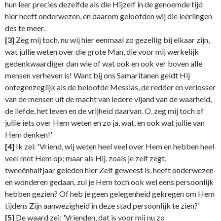
hun leer precies dezelfde als die Hijzelf in de genoemde tijd
hier heeft onderwezen, en daarom geloofden wij die leerlingen
des te meer.
[3]
Zeg mij toch, nu wij hier eenmaal zo gezellig bij elkaar zijn,
wat jullie weten over die grote Man, die voor mij werkelijk
gedenkwaardiger dan wie of wat ook en ook ver boven alle
mensen verheven is! Want bij ons Samaritanen geldt Hij
ontegenzeglijk als de beloofde Messias, de redder en verlosser
van de mensen uit de macht van iedere vijand van de waarheid,
de liefde, het leven en de vrijheid daarvan. O, zeg mij toch of
jullie iets over Hem weten en zo ja, wat, en ook wat jullie van
Hem denken!'
[4]
Ik zei: 'Vriend, wij weten heel veel over Hem en hebben heel
veel met Hem op; maar als Hij, zoals je zelf zegt,
tweeënhalfjaar geleden hier Zelf geweest is, heeft onderwezen
en wonderen gedaan, zul je Hem toch ook wel eens persoonlijk
hebben gezien? Of heb je geen gelegenheid gekregen om Hem
tijdens Zijn aanwezigheid in deze stad persoonlijk te zien?'
[5]
De waard zei: 'Vrienden, dat is voor mij nu zo