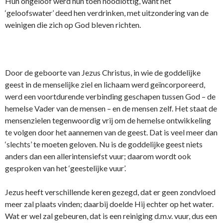
Hun o­ngeloof werd hun toen noodlottig, want het
‘geloofswater’ deed hen verdrinken, met uitzondering van de
weinigen die zich op God bleven richten.
Door de geboorte van Jezus Christus, in wie de goddelijke
geest in de menselijke ziel en lichaam werd geïncorporeerd,
werd een voortdurende verbinding geschapen tussen God – de
hemelse Vader van de mensen – en de mensen zelf. Het staat de
mensenzielen tegenwoordig vrij om de hemelse o­ntwikkeling
te volgen door het aannemen van de geest. Dat is veel meer dan
‘slechts’ te moeten geloven. Nu is de goddelijke geest niets
anders dan een allerintensiefst vuur; daarom wordt ook
gesproken van het ‘geestelijke vuur’.
Jezus heeft verschillende keren gezegd, dat er geen zondvloed
meer zal plaats vinden; daarbij doelde Hij echter op het water.
Wat er wel zal gebeuren, dat is een reiniging d.m.v. vuur, dus een