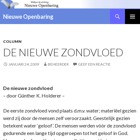
Zoeken
Nieuwe Openbaring
NAAR
DE
INHOUD
SPRINGEN
COLUMN
DE NIEUWE ZONDVLOED
JANUARI 24, 2009
BEHEERDER
GEEF EEN REACTIE
De nieuwe zondvloed
– door Günther K. Holderer –
De eerste zondvloed vond plaats d.m.v. water; materiëel gezien
werd zij door de mensen zelf veroorzaakt. Geestelijk gezien
betekent water ‘geloof’. De mensen werden vòòr de zondvloed
gedurende een lange tijd opgeroepen tot het geloof in God.