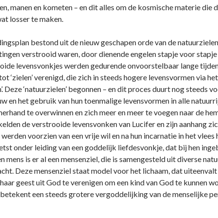
ten, manen en kometen – en dit alles om de kosmische materie die d
wat losser te maken.
ngsplan bestond uit de nieuw geschapen orde van de natuurzieleno
chtingen verstrooid waren, door dienende engelen stapje voor stapj
ide levensvonkjes werden gedurende o­nvoorstelbaar lange tijden g
ot ‘zielen’ verenigd, die zich in steeds hogere levensvormen via het 
’. Deze ‘natuurzielen’ begonnen – en dit proces duurt nog steeds voo
 en het gebruik van hun toenmalige levensvormen in alle natuurrij
erhand te overwinnen en zich meer en meer te voegen naar de heme
kelden de verstrooide levensvonken van Lucifer en zijn aanhang zich 
 werden voorzien van een vrije wil en na hun incarnatie in het vle
etst o­nder leiding van een goddelijk liefdesvonkje, dat bij hen in
en mens is er al een mensenziel, die is samengesteld uit diverse nat
acht. Deze mensenziel staat model voor het lichaam, dat uiteenvalt 
t haar geest uit God te verenigen om een kind van God te kunnen w
 betekent een steeds grotere vergoddelijking van de menselijke per