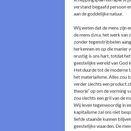
verstand begaafd persoon en
aan de goddelijke natuur.
Wij weten dat de mens zijn 
de mens d.m.v. het werk van
zonder tegenstribbelen aang
herkennen en op die manier vr
nrustig is o­ns hart, totdat
geestelijke wereld van God i
Het duurde tot de moderne t
het materialisme. Alles zou b
verder slechts een product z
theorie” op om de vorming van
zou slechts een gril van de ma
Wij leven tegenwoordig in ee
kapitalisme zal o­ns niet bes
liefde staande kunnen blijven
geestelijke waarden. De mens 