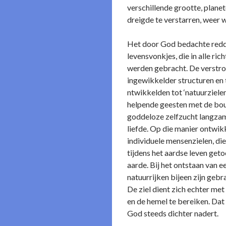
verschillende grootte, plane
dreigde te verstarren, weer 
Het door God bedachte reddi
levensvonkjes, die in alle ri
werden gebracht. De verstroo
ingewikkelder structuren en t
ntwikkelden tot ‘natuurzielen
helpende geesten met de bouw
goddeloze zelfzucht langzam
liefde. Op die manier o­ntwik
individuele mensenzielen, die
tijdens het aardse leven geto
aarde. Bij het o­ntstaan van e
natuurrijken bijeen zijn gebr
De ziel dient zich echter me
en de hemel te bereiken. Dat
God steeds dichter nadert.