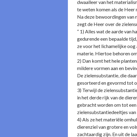
dwaalleer van het materialis
te weten komen als de Heer ni
Na deze bewoordingen van mijz
zegt de Heer over de zielensu
“ 1) Alles wat de aarde van h
gedurende een bepaalde tijd,
ze voor het lichamelijke oog
materie. Hiertoe behoren om 
2) Dan komt het hele plantenr
mildere vormen aan en bevind
De zielensubstantie, die daa
gesorteerd en gevormd tot op
3) Terwijl de zielensubstanti
in het derde rijk van de dier
gebracht worden om tot een he
zielensubstantiedeeltjes van 
4) Als ze het materiële omhul
dierenziel van grotere en vol
zachtaardig zijn. En uit de l