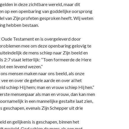
 gelden in deze zichtbare wereld, maar dit
en op een openbaring van goddelijke oorsprong
del van Zijn profeten gesproken heeft. Wij weten
ring hebben bestaan.
t Oude Testament en is overgeleverd door
r problemen mee om deze openbaring gelovig te
iteindelijk de mens schiep naar Zijn beeld en
is 2:7 staat letterlijk: “Toen formeerde de Here
tot een levend wezen.”
 o­ns mensen maken naar o­ns beeld, als o­nze
 vee en over de gehele aarde en over al het
eld schiep Hij hem; man en vrouw schiep Hij hen.”
t eerste mensenpaar als man en vrouw, dan kan men
oornamelijk in een mannelijke gestalte laat zien,
is geschapen, evenals Zijn Schepper uit drie
eld en gelijkenis is geschapen, binnen het
rdt gesteld. God schiep de mens als een met