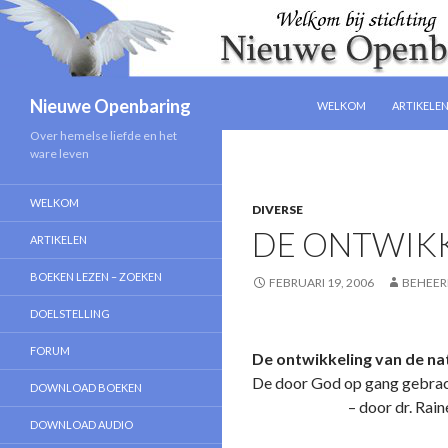
NAAR DE INHOUD SPRIN
Zoeken
Nieuwe Openbaring
WELKOM
ARTIKELE
Over hemelse liefde en het
ware leven
WELKOM
DIVERSE
DE ONTWIKK
ARTIKELEN
BOEKEN LEZEN – ZOEKEN
FEBRUARI 19, 2006
BEHEER
DOELSTELLING
FORUM
De o­ntwikkeling van de na
De door God op gang gebrach
DOWNLOAD BOEKEN
– door dr. Rainer 
DOWNLOAD AUDIO