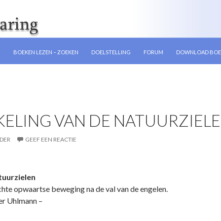
GEN
N
BOEKEN LEZEN – ZOEKEN
DOELSTELLING
FORUM
DOWNLOAD BOE
ELING VAN DE NATUURZIEL
DER
GEEF EEN REACTIE
tuurzielen
te opwaartse beweging na de val van de engelen.
Uhlmann –