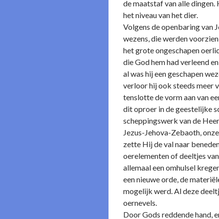
de maatstaf van alle dingen. H
het niveau van het dier.
Volgens de openbaring van Jez
wezens, die werden voorzien v
het grote o­ngeschapen oerli
die God hem had verleend en 
al was hij een geschapen wez
verloor hij ook steeds meer v
tenslotte de vorm aan van een
dit oproer in de geestelijke
scheppingswerk van de Heer l
Jezus-Jehova-Zebaoth, o­nze 
zette Hij de val naar benede
oerelementen of deeltjes van 
allemaal een omhulsel krege
een nieuwe orde, de materiël
mogelijk werd. Al deze deelt
oernevels.
Door Gods reddende hand, en