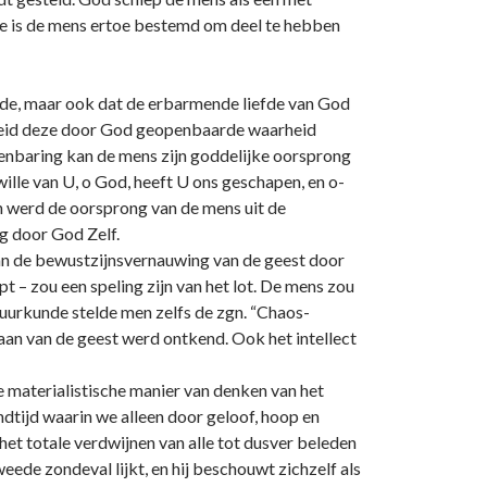
de is de mens ertoe bestemd om deel te hebben
de, maar ook dat de erbarmende liefde van God
nsheid deze door God geopenbaarde waarheid
enbaring kan de mens zijn goddelijke oorsprong
ille van U, o God, heeft U o­ns geschapen, en o­
en werd de oorsprong van de mens uit de
ng door God Zelf.
an de bewustzijnsvernauwing van de geest door
t – zou een speling zijn van het lot. De mens zou
atuurkunde stelde men zelfs de zgn. “Chaos-
taan van de geest werd o­ntkend. Ook het intellect
e materialistische manier van denken van het
indtijd waarin we alleen door geloof, hoop en
het totale verdwijnen van alle tot dusver beleden
eede zondeval lijkt, en hij beschouwt zichzelf als