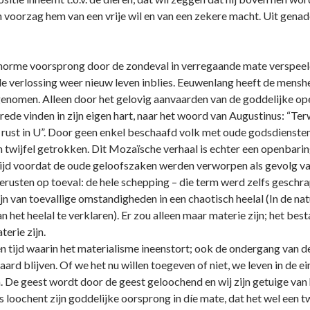
 voorzag hem van een vrije wil en van een zekere macht. Uit gena
enorme voorsprong door de zondeval in verregaande mate verspeel
 de verlossing weer nieuw leven inblies. Eeuwenlang heeft de me
enomen. Alleen door het gelovig aanvaarden van de goddelijke op
ede vinden in zijn eigen hart, naar het woord van Augustinus: “Terw
 het rust in U”. Door geen enkel beschaafd volk met oude godsdienst
n twijfel getrokken. Dit Mozaïsche verhaal is echter een openbari
ijd voordat de oude geloofszaken werden verworpen als gevolg v
erusten op toeval: de hele schepping – die term werd zelfs geschrap
ijn van toevallige omstandigheden in een chaotisch heelal (In de n
 het heelal te verklaren). Er zou alleen maar materie zijn; het bes
terie zijn.
n tijd waarin het materialisme ineenstort; ook de o­ndergang van d
paard blijven. Of we het nu willen toegeven of niet, we leven in de e
. De geest wordt door de geest geloochend en wij zijn getuige van 
loochent zijn goddelijke oorsprong in díe mate, dat het wel een tw