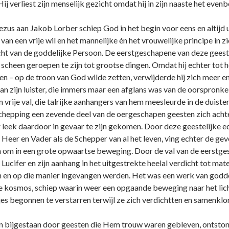
ij verliest zijn menselijk gezicht omdat hij in zijn naaste het even
us aan Jakob Lorber schiep God in het begin voor eens en altijd ui
an een vrije wil en het mannelijke én het vrouwelijke principe in zic
cht van de goddelijke Persoon. De eerstgeschapene van deze geesten 
scheen geroepen te zijn tot grootse dingen. Omdat hij echter tot 
en – op de troon van God wilde zetten, verwijderde hij zich meer 
an zijn luister, die immers maar een afglans was van de oorspronkel
 vrije val, die talrijke aanhangers van hem meesleurde in de duist
 schepping een zevende deel van de oergeschapen geesten zich acht
eek daardoor in gevaar te zijn gekomen. Door deze geestelijke ecl
Heer en Vader als de Schepper van al het leven, ving echter de gevo
n om in een grote opwaartse beweging. Door de val van de eerstges
Lucifer en zijn aanhang in het uitgestrekte heelal verdicht tot mat
n en op die manier ingevangen werden. Het was een werk van godde
e kosmos, schiep waarin weer een opgaande beweging naar het lich
jes begonnen te verstarren terwijl ze zich verdichtten en samenklo
 bijgestaan door geesten die Hem trouw waren gebleven, o­ntsto