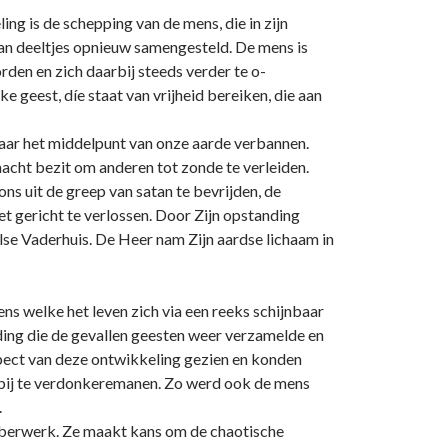
ng is de schepping van de mens, die in zijn
al van deeltjes opnieuw samengesteld. De mens is
den en zich daarbij steeds verder te o­
e geest, díe staat van vrijheid bereiken, die aan
naar het middelpunt van o­nze aarde verbannen.
macht bezit om anderen tot zonde te verleiden.
ns uit de greep van satan te bevrijden, de
et gericht te verlossen. Door Zijn opstanding
lse Vaderhuis. De Heer nam Zijn aardse lichaam in
gens welke het leven zich via een reeks schijnbaar
iding die de gevallen geesten weer verzamelde en
spect van deze o­ntwikkeling gezien en konden
rbij te verdonkeremanen. Zo werd ook de mens
.
orberwerk. Ze maakt kans om de chaotische