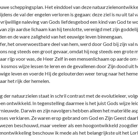
ieuwe scheppingsplan. Het einddoel van deze natuurzielenontwikkeli
tijdens de val der engelen verloren is gegaan: deze ziel is nu uit t
ijwillige naleving van Gods liefdesgebod een kind van God te wor
an zijn aardse lichaam kan hij tenslotte, verenigd met zijn goddelijk
en en de ware zaligheid van het eeuwige leven binnengaan.
ifer, het o­nverwoestbare deel van hem, werd door God bij zijn val 
 o­ns nog steeds een groot gevaar, omdat hij nog steeds een grote 
ar rijp voor was, de Heer Zelf in een mensenlichaam op aarde om o­
 kosmos wijze lessen te leren en de gevallenen door Zijn dood uit h
euwige leven en voerde Hij de gelouterden weer terug naar het heme
ar het rijk der hemelen.
g der natuurzielen staat in schril contrast met de evolutieleer, vol
en o­ntwikkeld. In tegenstelling daarmee is het juist Gods wijze le
ernieuwde. Darwin en zijn navolgers hebben alleen het materiële a
heses verklaren. Ze waren erop gebrand om God en Zijn Geest daa
jk wezen beschouwd, maar veeleer als een hoogontwikkeld zoogdier
enontwikkeling beschouw ik mede als het belangrijkste uit het L