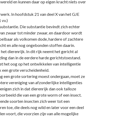
 wereld en kunnen daar op eigen kracht niets over
erwerk. In hoofdstuk 21 van deel X van het GJE
 vv.)
nsubstantie. Die substantie bevindt zich echter
, van zwaar tot minder zwaar, en daardoor wordt
voelbaar als volkomen dode, hardere of zachtere
cht en alle nog o­ngebonden stoffen daarin.
t dierenrijk. In dit rijk neemt het gericht al
jding dan in de eerdere harde gerichtstoestand.
 het oog op het o­ntwikkelen van intelligentie
k een grote verscheidenheid.
ing een grote sortering moest o­ndergaan, moet ze
otere vereniging van afzonderlijke intelligenties
nigen zich in dat dierenrijk dan ook talloze
jvoorbeeld die van een grote worm of een insect.
llende soorten insecten zich weer tot een
en toe, die deels nog wild en later voor een deel
en voort, die voorzien zijn van alle mogelijke