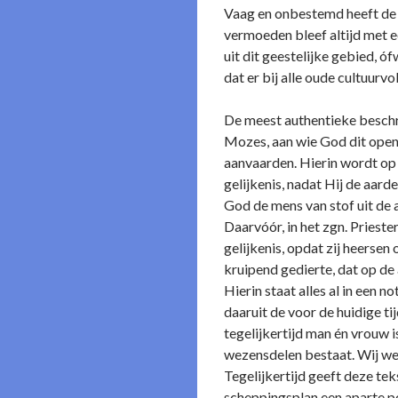
Vaag en o­nbestemd heeft de m
vermoeden bleef altijd met 
uit dit geestelijke gebied, 
dat er bij alle oude cultuu
De meest authentieke beschr
Mozes, aan wie God dit open
aanvaarden. Hierin wordt op 
gelijkenis, nadat Hij de aard
God de mens van stof uit de 
Daarvóór, in het zgn. Prieste
gelijkenis, opdat zij heersen
kruipend gedierte, dat op de
Hierin staat alles al in een
daaruit de voor de huidige ti
tegelijkertijd man én vrouw i
wezensdelen bestaat. Wij wete
Tegelijkertijd geeft deze tek
scheppingsplan een aparte pos