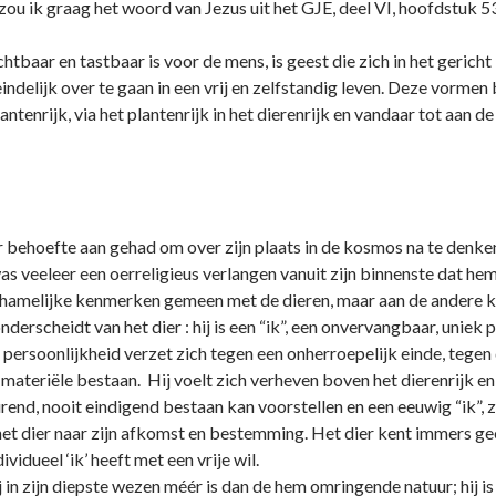
 zou ik graag het woord van Jezus uit het GJE, deel VI, hoofdstuk 53
chtbaar en tastbaar is voor de mens, is geest die zich in het gerich
eindelijk over te gaan in een vrij en zelfstandig leven. Deze vormen
lantenrijk, via het plantenrijk in het dierenrijk en vandaar tot aan
 behoefte aan gehad om over zijn plaats in de kosmos na te denken,
as veeleer een oerreligieus verlangen vanuit zijn binnenste dat h
chamelijke kenmerken gemeen met de dieren, maar aan de andere ka
nderscheidt van het dier : hij is een “ik”, een o­nvervangbaar, uniek
n persoonlijkheid verzet zich tegen een o­nherroepelijk einde, tegen
materiële bestaan. Hij voelt zich verheven boven het dierenrijk en
end, nooit eindigend bestaan kan voorstellen en een eeuwig “ik”, z
 het dier naar zijn afkomst en bestemming. Het dier kent immers g
ividueel ‘ik’ heeft met een vrije wil.
j in zijn diepste wezen méér is dan de hem omringende natuur; hij i