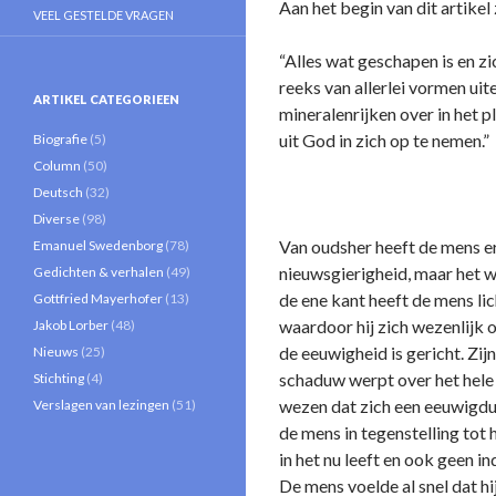
Aan het begin van dit artikel
VEEL GESTELDE VRAGEN
“Alles wat geschapen is en zi
reeks van allerlei vormen uit
ARTIKEL CATEGORIEEN
mineralenrijken over in het p
uit God in zich op te nemen.”
Biografie
(5)
Column
(50)
Deutsch
(32)
Diverse
(98)
Van oudsher heeft de mens er
Emanuel Swedenborg
(78)
nieuwsgierigheid, maar het w
Gedichten & verhalen
(49)
de ene kant heeft de mens li
Gottfried Mayerhofer
(13)
waardoor hij zich wezenlijk o­
Jakob Lorber
(48)
de eeuwigheid is gericht. Zij
Nieuws
(25)
schaduw werpt over het hele 
Stichting
(4)
wezen dat zich een eeuwigdur
Verslagen van lezingen
(51)
de mens in tegenstelling tot
in het nu leeft en ook geen ind
De mens voelde al snel dat hi