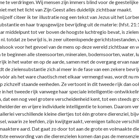
me te verdringen. Wij mensen zijn immers blind voor de geestelijke
et met het licht van Zijn Geest alles duidelijk zichtbaar maakt.
elf citeer ik ter illustratie nog een tekst van Jezus uit het Lorb
bstantie en haar trapsgewijze bevrijding uit de materie: (hfst. 21:1
aar middelpunt tot ver boven de hoogste luchtregio bevat, is ziele
 nl. totdat ze bevrijd is, in zeer uiteenlopende gerichtstoestanden
 alsook voor het gevoel van de mens op deze wereld zichtbaar en 
te beginnen alle steensoorten, mineralen, bodemsoorten, water, lu
ijk in het water en op de aarde, samen met de overgang ervan naar he
t de zielensubstantie zich al meer in de fase van een zekere bevri
rvòòr als het ware chaotisch met elkaar vermengd was, wordt nu met
 zichzelf staande eenheden. Ze vertoont in dit tweede rijk dan oo
e in het tweede rijk vanwege haar speciale intelligentie-ontwikkel
en, dat een nog veel grotere verscheidenheid kent, tot een steeds gr
lderder en vrijere individuele intelligentie te komen. Daarom vere
allerlei verschillende kleine diertjes tot één grotere dierenziel, bi
sel, waarin ze leefden, zijn kwijtgeraakt, verenigen talloze verschi
maaktere aard. Dat gaat zo door tot aan de grote en volmaakte dier
aatste eenwording van die dierenzielen komen dan pas de mensenziel