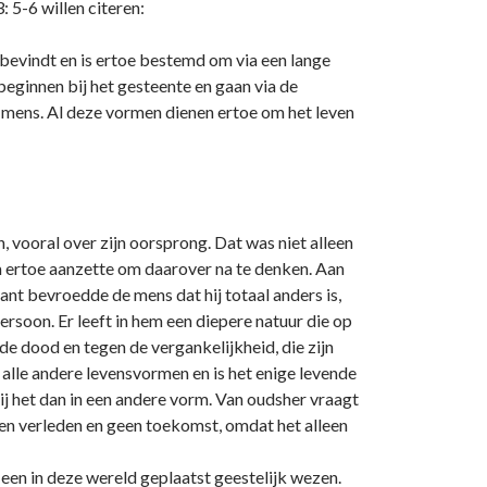
: 5-6 willen citeren:
t bevindt en is ertoe bestemd om via een lange
 beginnen bij het gesteente en gaan via de
 de mens. Al deze vormen dienen ertoe om het leven
 vooral over zijn oorsprong. Dat was niet alleen
em ertoe aanzette om daarover na te denken. Aan
nt bevroedde de mens dat hij totaal anders is,
 persoon. Er leeft in hem een diepere natuur die op
 de dood en tegen de vergankelijkheid, die zijn
 alle andere levensvormen en is het enige levende
ij het dan in een andere vorm. Van oudsher vraagt
een verleden en geen toekomst, omdat het alleen
s een in deze wereld geplaatst geestelijk wezen.