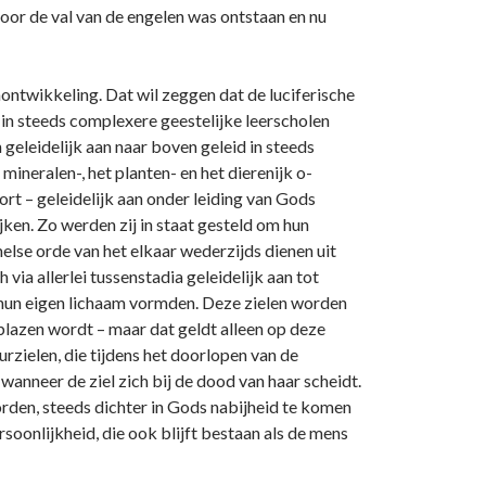
oor de val van de engelen was o­ntstaan en nu
ntwikkeling. Dat wil zeggen dat de luciferische
e in steeds complexere geestelijke leerscholen
eleidelijk aan naar boven geleid in steeds
mineralen-, het planten- en het dierenijk o­
rt – geleidelijk aan o­nder leiding van Gods
ken. Zo werden zij in staat gesteld om hun
lse orde van het elkaar wederzijds dienen uit
via allerlei tussenstadia geleidelijk aan tot
es hun eigen lichaam vormden. Deze zielen worden
geblazen wordt – maar dat geldt alleen op deze
uurzielen, die tijdens het doorlopen van de
wanneer de ziel zich bij de dood van haar scheidt.
orden, steeds dichter in Gods nabijheid te komen
soonlijkheid, die ook blijft bestaan als de mens