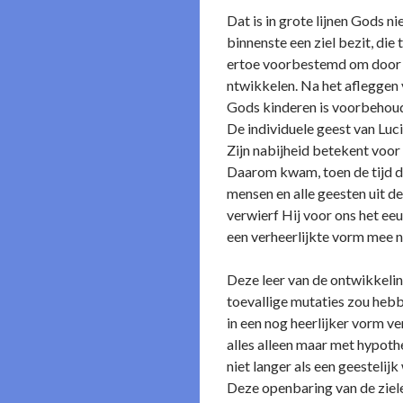
Dat is in grote lijnen Gods n
binnenste een ziel bezit, die 
ertoe voorbestemd om door vr
ntwikkelen. Na het afleggen v
Gods kinderen is voorbehoud
De individuele geest van Luc
Zijn nabijheid betekent voor
Daarom kwam, toen de tijd da
mensen en alle geesten uit de
verwierf Hij voor o­ns het e
een verheerlijkte vorm mee na
Deze leer van de o­ntwikkelin
toevallige mutaties zou hebb
in een nog heerlijker vorm v
alles alleen maar met hypot
niet langer als een geesteli
Deze openbaring van de ziel