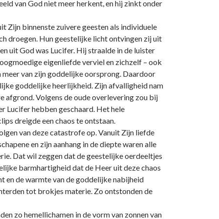
beeld van God niet meer herkent, en hij zinkt o­nder
t Zijn binnenste zuivere geesten als individuele
h droegen. Hun geestelijke licht o­ntvingen zij uit
uit God was Lucifer. Hij straalde in de luister
hoogmoedige eigenliefde verviel en zichzelf – ook
en meer van zijn goddelijke oorsprong. Daardoor
ijke goddelijke heerlijkheid. Zijn afvalligheid nam
ere afgrond. Volgens de oude overlevering zou bij
er Lucifer hebben geschaard. Het hele
ips dreigde een chaos te o­ntstaan.
lgen van deze catastrofe op. Vanuit Zijn liefde
chapene en zijn aanhang in de diepte waren alle
erie. Dat wil zeggen dat de geestelijke oerdeeltjes
lijke barmhartigheid dat de Heer uit deze chaos
t en de warmte van de goddelijke nabijheid
nterden tot brokjes materie. Zo o­ntstonden de
nden zo hemellichamen in de vorm van zonnen van