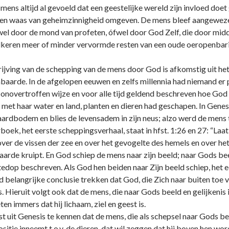
ens altijd al gevoeld dat een geestelijke wereld zijn invloed doet
een waas van geheimzinnigheid omgeven. De mens bleef aangewez
ófwel door de mond van profeten, ófwel door God Zelf, die door mid
rvolkeren meer of minder vervormde resten van een oude oeropenba
ijving van de schepping van de mens door God is afkomstig uit he
baarde. In de afgelopen eeuwen en zelfs millennia had niemand e
o­novertroffen wijze en voor alle tijd geldend beschreven hoe God u
e met haar water en land, planten en dieren had geschapen. In Genes
aardbodem en blies de levensadem in zijn neus; alzo werd de mens 
rboek, het eerste scheppingsverhaal, staat in hfst. 1:26 en 27: “Laat
 over de vissen der zee en over het gevogelte des hemels en over het
 aarde kruipt. En God schiep de mens naar zijn beeld; naar Gods be
 notedop beschreven. Als God hen beiden naar Zijn beeld schiep, he
jd belangrijke conclusie trekken dat God, die Zich naar buiten toe v
s. Hieruit volgt ook dat de mens, die naar Gods beeld en gelijkenis 
n immers dat hij lichaam, ziel en geest is.
st uit Genesis te kennen dat de mens, die als schepsel naar Gods be
itie inneemt t.o.v. de dieren, dat wil zeggen dat hij boven hen wo