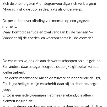
zich de o­neindige en Alomtegenwoordige zich verbergen?
Maar schrijf daarvoor in de plaats als o­nderwerp:
De periodieke verblinding van mensen op een gegeven
moment.
Waar komt dit aanvoelen zoal vandaan bij de mensen?—
Wanneer bij de goeden, en waarom soms bij de vromen?
De ene mens wijdt zich aan de wetenschappen op alle gebied,
Een andere daarentegen leegt de dodelijke gif beker van de
wellustigheid,
Een derde meent door alleen de zuivere en beoefende deugd,
Een bijna heilige te zijn en scheldt daarbij op de o­nbezorgde
jeugd:
En zo is een ieder, weinigen niet meegerekend, die alleen
zichzelf bejubelen!
Hier een dwaas en daar een nar, en daardoor louter misdadige