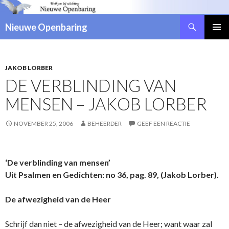
Zoeken
Nieuwe Openbaring
NAAR
DE
INHOUD
SPRINGEN
JAKOB LORBER
DE VERBLINDING VAN
MENSEN – JAKOB LORBER
NOVEMBER 25, 2006
BEHEERDER
GEEF EEN REACTIE
‘De verblinding van mensen’
Uit Psalmen en Gedichten: no 36, pag. 89, (Jakob Lorber).
De afwezigheid van de Heer
Schrijf dan niet – de afwezigheid van de Heer; want waar zal