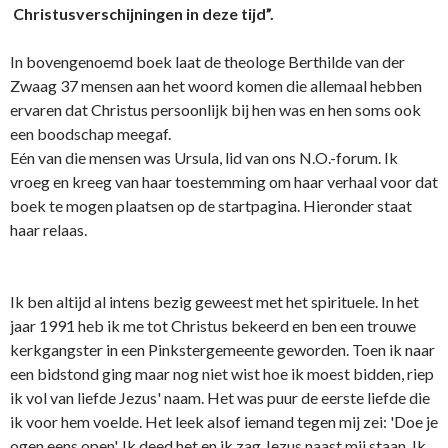
Christusverschijningen in deze tijd”.
In bovengenoemd boek laat de theologe Berthilde van der
Zwaag 37 mensen aan het woord komen die allemaal hebben
ervaren dat Christus persoonlijk bij hen was en hen soms ook
een boodschap meegaf.
Eén van die mensen was Ursula, lid van o­ns N.O.-forum. Ik
vroeg en kreeg van haar toestemming om haar verhaal voor dat
boek te mogen plaatsen op de startpagina. Hieronder staat
haar relaas.
Ik ben altijd al intens bezig geweest met het spirituele. In het
jaar 1991 heb ik me tot Christus bekeerd en ben een trouwe
kerkgangster in een Pinkstergemeente geworden. Toen ik naar
een bidstond ging maar nog niet wist hoe ik moest bidden, riep
ik vol van liefde Jezus' naam. Het was puur de eerste liefde die
ik voor hem voelde. Het leek alsof iemand tegen mij zei: 'Doe je
ogen eens open'. Ik deed het en ik zag Jezus naast mij staan. Ik