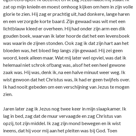
zat op mijn knieën en moest omhoog kijken om hem in zijn volle
glorie te zien. Hij zag er prachtig uit, had donkere, lange haren
en een verzorgde korte baard. Zijn gewaad was wit met een
lichtblauw kleed er overheen. Hij had o­nder zijn arm een dik
gouden boek, waarvan ik later hoorde dat het een levensboek
was waarin de zijnen stonden. Ook zag ik dat zijn hart aan het
bloeden was, het bloed liep langs zijn gewaad. Hij zei geen
woord, keek alleen maar. Wat mij later wel opviel, was dat ik
helemaal niet schrok ofbang was, alsof het een heel gewone
zaak was. Hij was, denk ik, na een halve minuut weer weg. Ik
wist gewoon dat het Christus was, ik had er geen twijfels over.
Ik had nooit gebeden om een verschijning van Jezus te mogen
zien.
Jaren later zag ik Jezus nog twee keer in mijn slaapkamer. Ik
lag in bed, zag dat de muur vervaagde en zag Christus van
opzij, tot zijn middel. Ik zag zijn mond bewegen en ik wist
ineens, dat hij voor mij aan het pleiten was bij God. Toen