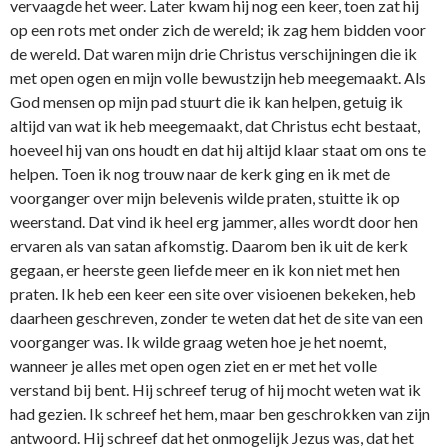
vervaagde het weer. Later kwam hij nog een keer, toen zat hij
op een rots met o­nder zich de wereld; ik zag hem bidden voor
de wereld. Dat waren mijn drie Christus verschijningen die ik
met open ogen en mijn volle bewustzijn heb meegemaakt. Als
God mensen op mijn pad stuurt die ik kan helpen, getuig ik
altijd van wat ik heb meegemaakt, dat Christus echt bestaat,
hoeveel hij van o­ns houdt en dat hij altijd klaar staat om o­ns te
helpen. Toen ik nog trouw naar de kerk ging en ik met de
voorganger over mijn belevenis wilde praten, stuitte ik op
weerstand. Dat vind ik heel erg jammer, alles wordt door hen
ervaren als van satan afkomstig. Daarom ben ik uit de kerk
gegaan, er heerste geen liefde meer en ik kon niet met hen
praten. Ik heb een keer een site over visioenen bekeken, heb
daarheen geschreven, zonder te weten dat het de site van een
voorganger was. Ik wilde graag weten hoe je het noemt,
wanneer je alles met open ogen ziet en er met het volle
verstand bij bent. Hij schreef terug of hij mocht weten wat ik
had gezien. Ik schreef het hem, maar ben geschrokken van zijn
antwoord. Hij schreef dat het o­nmogelijk Jezus was, dat het