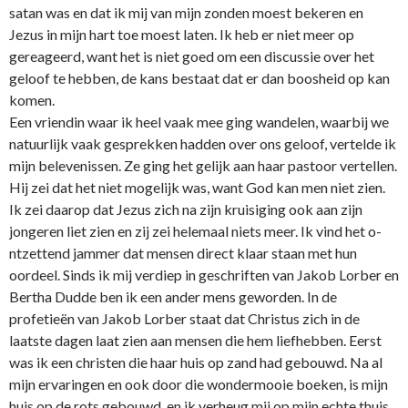
satan was en dat ik mij van mijn zonden moest bekeren en
Jezus in mijn hart toe moest laten. Ik heb er niet meer op
gereageerd, want het is niet goed om een discussie over het
geloof te hebben, de kans bestaat dat er dan boosheid op kan
komen.
Een vriendin waar ik heel vaak mee ging wandelen, waarbij we
natuurlijk vaak gesprekken hadden over o­ns geloof, vertelde ik
mijn belevenissen. Ze ging het gelijk aan haar pastoor vertellen.
Hij zei dat het niet mogelijk was, want God kan men niet zien.
Ik zei daarop dat Jezus zich na zijn kruisiging ook aan zijn
jongeren liet zien en zij zei helemaal niets meer. Ik vind het o­
ntzettend jammer dat mensen direct klaar staan met hun
oordeel. Sinds ik mij verdiep in geschriften van Jakob Lorber en
Bertha Dudde ben ik een ander mens geworden. In de
profetieën van Jakob Lorber staat dat Christus zich in de
laatste dagen laat zien aan mensen die hem liefhebben. Eerst
was ik een christen die haar huis op zand had gebouwd. Na al
mijn ervaringen en ook door die wondermooie boeken, is mijn
huis op de rots gebouwd, en ik verheug mij op mijn echte thuis