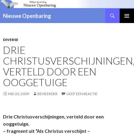
Zoeken
Nieuwe Openbaring
NAAR
DE
INHOUD
SPRINGEN
DIVERSE
DRIE
CHRISTUSVERSCHIJNINGEN
VERTELD DOOR EEN
OOGGETUIGE
MEI 20, 2009
BEHEERDER
GEEF EEN REACTIE
Drie Christusverschijningen, verteld door een
ooggetuige.
– fragment uit “Als Christus verschijnt –