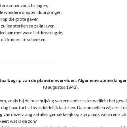
rotere zonnevonk brengen;
alle wondere diepten doordringen;
el op die grote gaven
 zullen sterken en zalig laven.
ed aan met ware liefdesvreugde,
e dit immers te schenken.
_________________________________
otaalbegrip van de planetenwerelden. Algemene opmerkingen 
stus 1842).
n om, zoals bij de beschrijving van een andere ster wellicht het geval
dag haar toch al overduidelijk laat zien. Daarom willen wij eerst 
van deze vraag zal alles gemakkelijk op zijn plaats vallen en zich
keer: wat is de zon?