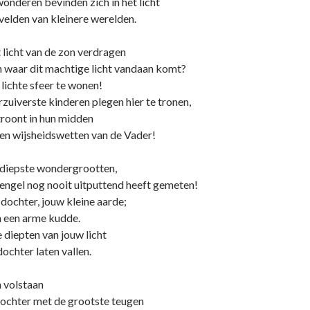
wonderen bevinden zich in het licht
 velden van kleinere werelden.
 licht van de zon verdragen
n waar dit machtige licht vandaan komt?
 lichte sfeer te wonen!
rzuiverste kinderen plegen hier te tronen,
troont in hun midden
- en wijsheidswetten van de Vader!
e diepste wondergrootten,
 engel nog nooit uitputtend heeft gemeten!
dochter, jouw kleine aarde;
n een arme kudde.
e diepten van jouw licht
ochter laten vallen.
 volstaan
dochter met de grootste teugen