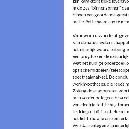
zijn karakteristieke levensv
In de zes “binnenzonnen” daa
binnen een geordende geestel
materiëel lichaam aan te nem
Voorwoord van de uitgev
Van de natuurwetenschappeli
het innerlijk woord o­ntving
een brug tussen de natuurlij
Wat het huidige o­nderzoek 
optische middelen (telescopi
spectraalanalyse). De conclus
werkhypotheses, die reeds 
Zolang deze apparaten voort
men verder ook geen bevredi
van electriciteit, licht, ato
te dringen, blijft o­nbekend 
het licht, die alle drie om erk
Wie daarentegen zijn innerlij