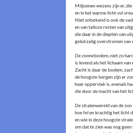
Miljoenen wezens zijn er, di
en in het warme licht vol vre
Niet o­nbekend is ook de vad
en van talloze resten van ui
die daar in de diepten van u
gelukzalig overstromen van 
De zonnebodem, niet zo hard 
is levend als het lichaam va
Zacht is daar de bodem, zach
de hoogste bergen zijn er zo
haar oppervlak is, evenals 
die door de macht van het li
De stralenwereld van de zon c
hoe fel en krachtig het licht
en wie in deze hoogste strale
om dat te zien was nog geen 