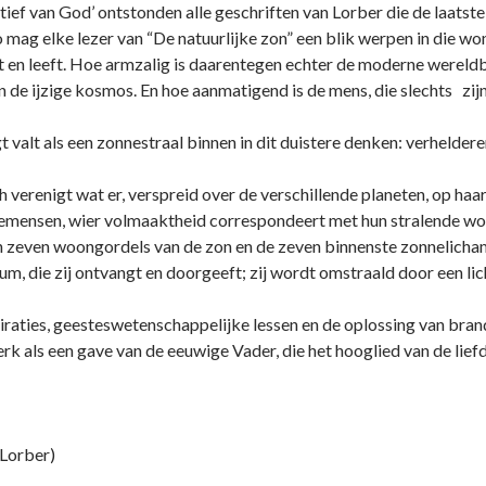
ctief van God’ o­ntstonden alle geschriften van Lorber die de laatste
o mag elke lezer van “De natuurlijke zon” een blik werpen in die wo
t en leeft. Hoe armzalig is daarentegen echter de moderne werel
 de ijzige kosmos. En hoe aanmatigend is de mens, die slechts zij
gt valt als een zonnestraal binnen in dit duistere denken: verheld
ch verenigt wat er, verspreid over de verschillende planeten, op ha
emensen, wier volmaaktheid correspondeert met hun stralende woni
n zeven woongordels van de zon en de zeven binnenste zonnelichamen
um, die zij o­ntvangt en doorgeeft; zij wordt omstraald door een lich
piraties, geesteswetenschappelijke lessen en de oplossing van br
rk als een gave van de eeuwige Vader, die het hooglied van de lief
 Lorber)