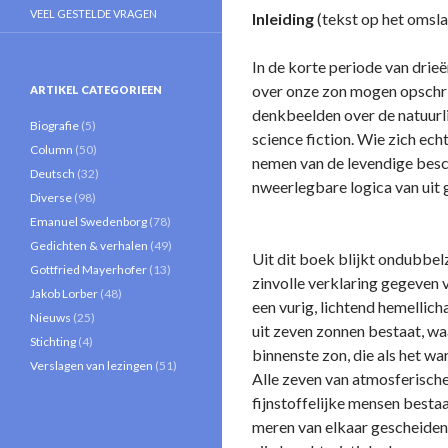
VEEL GESTELDE VRAGEN
Inleiding
(tekst op het omsla
In de korte periode van dri
over o­nze zon mogen opschri
ARTIKEL CATEGORIEEN
denkbeelden over de natuurl
Biografie
(5)
science fiction. Wie zich ech
Column
(50)
nemen van de levendige beschr
Deutsch
(32)
nweerlegbare logica van uit
Diverse
(98)
Emanuel Swedenborg
(78)
Gedichten & verhalen
(49)
Uit dit boek blijkt o­ndubbelz
Gottfried Mayerhofer
(13)
zinvolle verklaring gegeven v
Jakob Lorber
(48)
een vurig, lichtend hemellic
Nieuws
(25)
uit zeven zonnen bestaat, waa
Stichting
(4)
binnenste zon, die als het wa
Verslagen van lezingen
(51)
Alle zeven van atmosferische
fijnstoffelijke mensen bestaa
meren van elkaar gescheiden