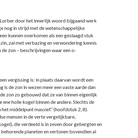
Lorber door het innerlijk woord bijgaand werk
ge nog in strijd met de wetenschappelijke
een kunnen overkomen als een geslaagd stuk
idszin, zal met verbazing en verwondering kennis
n de zon – beschrijvingen waar een o­
 een vergissing is: in plaats daarvan wordt een
ing is de zon in wezen meer een vaste aarde dan
s de zon zo gebouwd dat ze van binnen eigenlijk
e ene holle kogel binnen de andere. Slechts de
n het middelpunt massief.” (hoofdstuk 2, 8).
se mensen in de verte vergelijkbare,
kogel), die verdeeld is in zeven door gebergten en
n behorende planeten en vertonen bovendien al