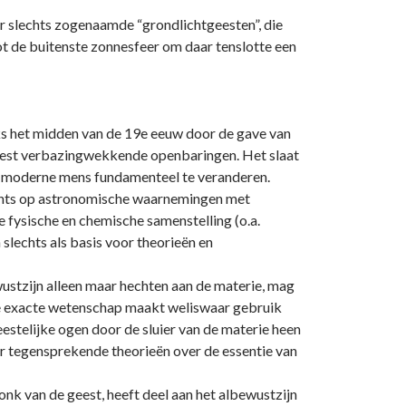
ar slechts zogenaamde “grondlichtgeesten”, die
t de buitenste zonnesfeer om daar tenslotte een
ks het midden van de 19e eeuw door de gave van
 meest verbazingwekkende openbaringen. Het slaat
 de moderne mens fundamenteel te veranderen.
lechts op astronomische waarnemingen met
 fysische en chemische samenstelling (o.a.
 slechts als basis voor theorieën en
ustzijn alleen maar hechten aan de materie, mag
e exacte wetenschap maakt weliswaar gebruik
geestelijke ogen door de sluier van de materie heen
aar tegensprekende theorieën over de essentie van
onk van de geest, heeft deel aan het albewustzijn