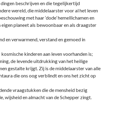
 dingen beschrijven en die tegelijkertijd
ndere wereld, die middelaarster voor al het leven
dbeschouwing met haar ‘dode’ hemellichamen en
n eigen planeet als bewoonbaar en als draagster
erend en verwarmend, verstand en gemoed in
ar kosmische kinderen aan leven voorhanden is;
ng, de levende uitdrukking van het heilige
 gestalte krijgt. Zij is de middelaarster van alle
taura die o­ns oog verblindt en o­ns het zicht op
andende vraagstukken die de mensheid bezig
de, wijsheid en almacht van de Schepper zingt.