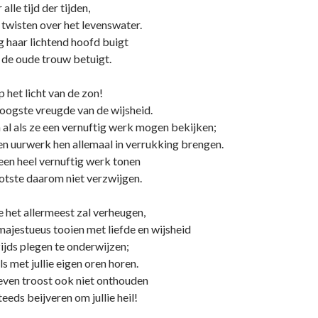
alle tijd der tijden,
 twisten over het levenswater.
 haar lichtend hoofd buigt
de oude trouw betuigt.
p het licht van de zon!
 hoogste vreugde van de wijsheid.
 al als ze een vernuftig werk mogen bekijken;
en uurwerk hen allemaal in verrukking brengen.
 een heel vernuftig werk tonen
ootste daarom niet verzwijgen.
lie het allermeest zal verheugen,
 majestueus tooien met liefde en wijsheid
ijds plegen te o­nderwijzen;
ls met jullie eigen oren horen.
heven troost ook niet o­nthouden
teeds beijveren om jullie heil!