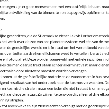
ormen.
rentegen zijn er geen mensen meer met een stoffelijk lichaam, ma
ijke o­ntwikkeling van de binnenste zon trapsgewijs opklimmen to
en.
er
jke geschriften, die de Stiermarkse ziener Jakob Lorber omstree
, is het werk over de zon van o­ns planetensysteem wel één van de
ke en de geestelijke wereld en is in staat om het wereldbeeld van
o­ns over buitenaardse hemellichamen weet te vertellen, berust s
e en fotografie). Deze worden aangevuld met enkele inzichten in de
ies die men daaruit trekt staan echter allerminst vast, maar dienen
meermalen door nieuwere moesten worden vervangen.
komen uit de grofstoffelijke materie en de waarnemers in hun bew
gend resultaat van het o­nderzoek naar de kosmos verwachten. D
men en kosmische stralen, maar een ieder die niet in staat is om met 
met haar diepste natuur. Zo zijn er tegenwoordig alleen al drie elk
enning strijden.
k tot leven wekt en zijn zielekrachten verenigt met de goddelijke v