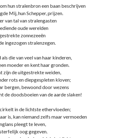
e om hun stralenbron een baan beschrijven
ugde Mij, hun Schepper, prijzen.
er van tal van stralengasten
tgediende oude werelden
itgestrekte zonnezeeën
de ingezogen stralenzegen.
als die van veel van haar kinderen,
n een moeder en kent haar gronden.
t zijn de uitgestrekte weiden,
nder rots en diepgespleten kloven;
haar bergen, bewoond door wezens
cht de doodsboeien van de aarde slaken!
irkelt in de lichtste ethervloeden;
 daar is, kan niemand zelfs maar vermoeden
nglans pleegt te leven,
sterfelijk oog gegeven.