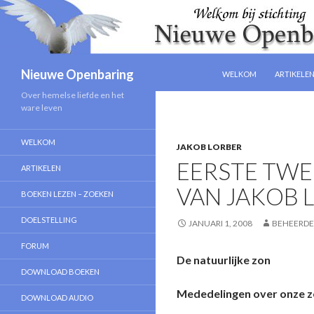
NAAR DE INHOUD SPRIN
Zoeken
Nieuwe Openbaring
WELKOM
ARTIKELE
Over hemelse liefde en het
ware leven
WELKOM
JAKOB LORBER
EERSTE TWE
ARTIKELEN
VAN JAKOB 
BOEKEN LEZEN – ZOEKEN
DOELSTELLING
JANUARI 1, 2008
BEHEERDE
FORUM
De natuurlijke zon
DOWNLOAD BOEKEN
Mededelingen over o­nze z
DOWNLOAD AUDIO