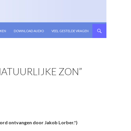
KEN
DOWNLOAD AUDIO
VEEL GESTELDE VRAGEN
ATUURLIJKE ZON”
ord o­ntvangen door Jakob Lorber.*)