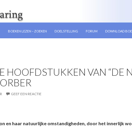
GEN
N
BOEKEN LEZEN – ZOEKEN
DOELSTELLING
FORUM
DOWNLOAD BOE
E HOOFDSTUKKEN VAN “DE N
LORBER
R
GEEF EEN REACTIE
on en haar natuurlijke omstandigheden, door het innerlijk wo