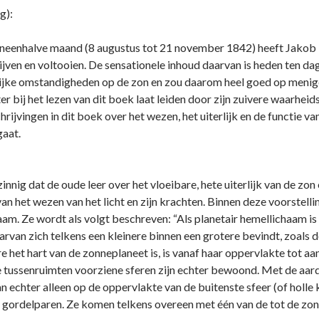
g):
eëneenhalve maand (8 augustus tot 21 november 1842) heeft Jakob 
jven en voltooien. De sensationele inhoud daarvan is heden ten da
ijke omstandigheden op de zon en zou daarom heel goed op menig
ter bij het lezen van dit boek laat leiden door zijn zuivere waarhe
ijvingen in dit boek over het wezen, het uiterlijk en de functie va
 gaat.
innig dat de oude leer over het vloeibare, hete uiterlijk van de zon
an het wezen van het licht en zijn krachten. Binnen deze voorstell
haam. Ze wordt als volgt beschreven: “Als planetair hemellichaam i
rvan zich telkens een kleinere binnen een grotere bevindt, zoals d
re het hart van de zonneplaneet is, is vanaf haar oppervlakte tot aa
 tussenruimten voorziene sferen zijn echter bewoond. Met de aard
n echter alleen op de oppervlakte van de buitenste sfeer (of holle 
 gordelparen. Ze komen telkens overeen met één van de tot de zo