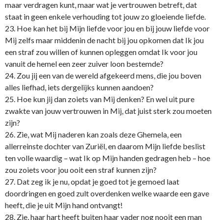
maar verdragen kunt, maar wat je vertrouwen betreft, dat
staat in geen enkele verhouding tot jouw zo gloeiende liefde.
23. Hoe kan het bij Mijn liefde voor jou en bij jouw liefde voor
Mij zelfs maar middenin de nacht bij jou opkomen dat Ik jou
een straf zou willen of kunnen opleggen omdat Ik voor jou
vanuit de hemel een zeer zuiver loon bestemde?
24. Zou jij een van de wereld afgekeerd mens, die jou boven
alles liefhad, iets dergelijks kunnen aandoen?
25. Hoe kun jij dan zoiets van Mij denken? En wel uit pure
zwakte van jouw vertrouwen in Mij, dat juist sterk zou moeten
zijn?
26. Zie, wat Mij naderen kan zoals deze Ghemela, een
allerreinste dochter van Zuriël, en daarom Mijn liefde beslist
ten volle waardig – wat Ik op Mijn handen gedragen heb – hoe
zou zoiets voor jou ooit een straf kunnen zijn?
27. Dat zeg ik je nu, opdat je goed tot je gemoed laat
doordringen en goed zult overdenken welke waarde een gave
heeft, die je uit Mijn hand o­ntvangt!
28. Zie, haar hart heeft buiten haar vader nog nooit een man