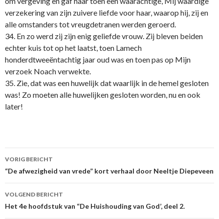
om vergeving en gaf haar toen een waarachtige, Mij waardige
verzekering van zijn zuivere liefde voor haar, waarop hij, zij en
alle omstanders tot vreugdetranen werden geroerd.
34. En zo werd zij zijn enig geliefde vrouw. Zij bleven beiden
echter kuis tot op het laatst, toen Lamech
honderdtweeëntachtig jaar oud was en toen pas op Mijn
verzoek Noach verwekte.
35. Zie, dat was een huwelijk dat waarlijk in de hemel gesloten
was! Zo moeten alle huwelijken gesloten worden, nu en ook
later!
Berichtnavigatie
VORIG BERICHT
“De afwezigheid van vrede” kort verhaal door Neeltje Diepeveen
VOLGEND BERICHT
Het 4e hoofdstuk van “De Huishouding van God’, deel 2.