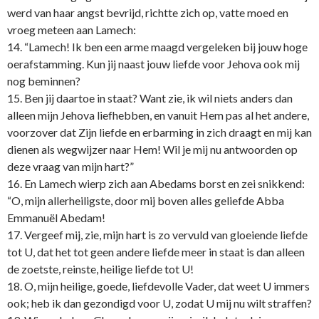
werd van haar angst bevrijd, richtte zich op, vatte moed en
vroeg meteen aan Lamech:
14. “Lamech! Ik ben een arme maagd vergeleken bij jouw hoge
oerafstamming. Kun jij naast jouw liefde voor Jehova ook mij
nog beminnen?
15. Ben jij daartoe in staat? Want zie, ik wil niets anders dan
alleen mijn Jehova liefhebben, en vanuit Hem pas al het andere,
voorzover dat Zijn liefde en erbarming in zich draagt en mij kan
dienen als wegwijzer naar Hem! Wil je mij nu antwoorden op
deze vraag van mijn hart?”
16. En Lamech wierp zich aan Abedams borst en zei snikkend:
“O, mijn allerheiligste, door mij boven alles geliefde Abba
Emmanuël Abedam!
17. Vergeef mij, zie, mijn hart is zo vervuld van gloeiende liefde
tot U, dat het tot geen andere liefde meer in staat is dan alleen
de zoetste, reinste, heilige liefde tot U!
18. O, mijn heilige, goede, liefdevolle Vader, dat weet U immers
ook; heb ik dan gezondigd voor U, zodat U mij nu wilt straffen?