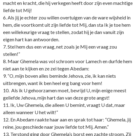
macht en kracht, die hij verkegen heeft door zijn even machtige
liefde tot Mij!
6. Als jij je echter zou willen overtuigen van de ware wijsheid in
hem, die voortkomt uit zijn liefde tot Mij, dan sta Ik je toe hem
een willekeurige vraag te stellen, zodat hij je dan vanuit zijn
eigen hart kan antwoorden.
7. Stel hem dus een vraag, net zoals je Mij een vraag zou
stellen!”
8. Maar Ghemela was vol schroom voor Lamech en durfde hem
niet aan te kijken en ze zei tegen Abedam:
9. “O, mijn boven alles beminde Jehova, zie, ik kan niets
uitbrengen, want ik ben heel erg bang voor hem!
10. Als ik U gehoorzamen moet, bevrijd U, mijn enige meest
geliefde Jehova, mijn hart dan van deze grote angst!
11. Ik, Uw Ghemela, die alleen U bemint, vraagt U dat, maar
alleen wanneer U het wilt!”
12. En Abedam raakte haar aan en sprak tot haar: “Ghemela, jij
reine, jou geschiede naar jouw liefde tot Mij. Amen.”
13. Terstond ging door Ghemela’s borst een zachte stroom. Zij