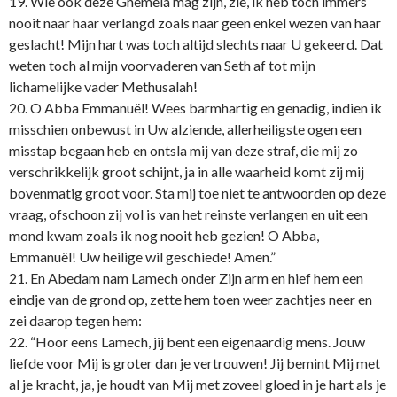
19. Wie ook deze Ghemela mag zijn, zie, ik heb toch immers
nooit naar haar verlangd zoals naar geen enkel wezen van haar
geslacht! Mijn hart was toch altijd slechts naar U gekeerd. Dat
weten toch al mijn voorvaderen van Seth af tot mijn
lichamelijke vader Methusalah!
20. O Abba Emmanuël! Wees barmhartig en genadig, indien ik
misschien o­nbewust in Uw alziende, allerheiligste ogen een
misstap begaan heb en o­ntsla mij van deze straf, die mij zo
verschrikkelijk groot schijnt, ja in alle waarheid komt zij mij
bovenmatig groot voor. Sta mij toe niet te antwoorden op deze
vraag, ofschoon zij vol is van het reinste verlangen en uit een
mond kwam zoals ik nog nooit heb gezien! O Abba,
Emmanuël! Uw heilige wil geschiede! Amen.”
21. En Abedam nam Lamech o­nder Zijn arm en hief hem een
eindje van de grond op, zette hem toen weer zachtjes neer en
zei daarop tegen hem:
22. “Hoor eens Lamech, jij bent een eigenaardig mens. Jouw
liefde voor Mij is groter dan je vertrouwen! Jij bemint Mij met
al je kracht, ja, je houdt van Mij met zoveel gloed in je hart als je