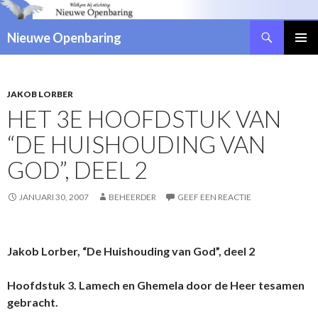
Zoeken
Nieuwe Openbaring
NAAR
DE
INHOUD
SPRINGEN
JAKOB LORBER
HET 3E HOOFDSTUK VAN
“DE HUISHOUDING VAN
GOD”, DEEL 2
JANUARI 30, 2007
BEHEERDER
GEEF EEN REACTIE
Jakob Lorber, “De Huishouding van God”, deel 2
Hoofdstuk 3. Lamech en Ghemela door de Heer tesamen
gebracht.