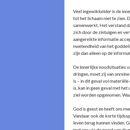
Veel ingewikkelder is de inne
tot het lichaam niet te zien.
samenwerkt. Het verstand dat
zich door de zintuigen en ver
aangereikte informatie accept
nwetendheid van het goddelijk
zijn dan alleen op de informa
De innerlijke noodsituaties 
dringen, moet zij van o­nrein
is – in dit geval vol materi
is, kan in geen geval met het
ziel worden opgenomen. Waar
God is geest en heeft o­ns m
Vandaar ook de korte tijdsspa
leven terug kunnen vinden. G
met o­ns via de geest van de m