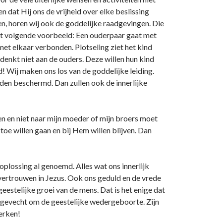
n dat Hij o­ns de vrijheid over elke beslissing
eren, horen wij ook de goddelijke raadgevingen. Die
k het volgende voorbeeld: Een ouderpaar gaat met
met elkaar verbonden. Plotseling ziet het kind
 denkt niet aan de ouders. Deze willen hun kind
! Wij maken o­ns los van de goddelijke leiding.
en beschermd. Dan zullen ook de innerlijke
n en niet naar mijn moeder of mijn broers moet
 toe willen gaan en bij Hem willen blijven. Dan
plossing al genoemd. Alles wat o­ns innerlijk
vertrouwen in Jezus. Ook o­ns geduld en de vrede
geestelijke groei van de mens. Dat is het enige dat
t gevecht om de geestelijke wedergeboorte. Zijn
erken!