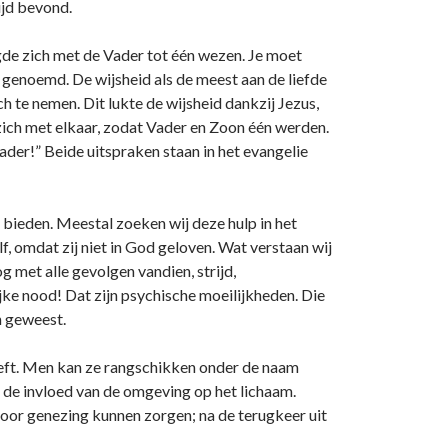
ijd bevond.
igde zich met de Vader tot één wezen. Je moet
genoemd. De wijsheid als de meest aan de liefde
 te nemen. Dit lukte de wijsheid dankzij Jezus,
ich met elkaar, zodat Vader en Zoon één werden.
e Vader!” Beide uitspraken staan in het evangelie
bieden. Meestal zoeken wij deze hulp in het
f, omdat zij niet in God geloven. Wat verstaan wij
g met alle gevolgen vandien, strijd,
jke nood! Dat zijn psychische moeilijkheden. Die
n geweest.
ft. Men kan ze rangschikken o­nder de naam
et de invloed van de omgeving op het lichaam.
voor genezing kunnen zorgen; na de terugkeer uit