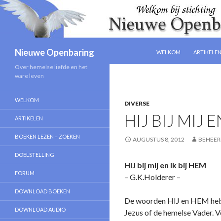
NAAR DE INHOUD SPRIN
Zoeken
Nieuwe Openbaring
WELKOM
ARTIKELE
Over hemelse liefde en het
ware leven
WELKOM
DIVERSE
HIJ BIJ MIJ 
ARTIKELEN
BOEKEN LEZEN – ZOEKEN
AUGUSTUS 8, 2012
BEHEER
DOELSTELLING
HIJ bij mij en ik bij HEM
FORUM
– G.K.Holderer –
DOWNLOAD BOEKEN
De woorden HIJ en HEM heb ik
DOWNLOAD AUDIO
Jezus of de hemelse Vader. Ve