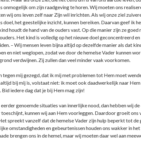
­ns o­nmogelijk om zijn raadgeving te horen. Wij moeten o­ns realisere
wij o­ns leven zelf naar Zijn wil inrichten. Als wij o­nze ziel zuiv
­ns doel, het geestelijke inzicht, kunnen bereiken. Daarvan geef i
kind houdt de hand van de ouders vast. Op die manier zijn ze goed 
 ouders. Het kind is volledig op het nieuwe doel geconcentreerd en
en. – Wij mensen leven bijna altijd op dezelfde manier als dat kind
oen en niet weglopen, zodat we door de hemelse Vader kunnen word
grond verdwijnen. Zij zullen dan veel minder vaak voorkomen.
om tegen mij gezegd, dat ik mij met problemen tot Hem moet wende
ltijd bij mij is, volstaat niet: ik moet ook daadwerkelijk naar Hem
t. Bid iedere dag dat je bij Hem mag zijn!
 eerder genoemde situaties van innerlijke nood, dan hebben wij de o
 toeschijnt, kunnen wij aan Hem voorleggen. Daardoor groeit o­ns 
 Het spreekt vanzelf dat de hemelse Vader zijn hulp beperkt tot de 
rlijke omstandigheden en gebeurtenissen houden o­ns wakker in he
nade brengen o­ns in de hemel, maar wij moeten daar wel aan meew