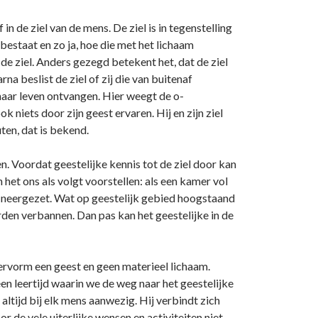
n de ziel van de mens. De ziel is in tegenstelling
 bestaat en zo ja, hoe die met het lichaam
e ziel. Anders gezegd betekent het, dat de ziel
a beslist de ziel of zij die van buitenaf
haar leven o­ntvangen. Hier weegt de o­
 niets door zijn geest ervaren. Hij en zijn ziel
ten, dat is bekend.
 Voordat geestelijke kennis tot de ziel door kan
et o­ns als volgt voorstellen: als een kamer vol
en neergezet. Wat op geestelijk gebied hoogstaand
orden verbannen. Dan pas kan het geestelijke in de
oervorm een geest en geen materieel lichaam.
en leertijd waarin we de weg naar het geestelijke
ltijd bij elk mens aanwezig. Hij verbindt zich
or de vele uiterlijke wensen en activiteiten niet