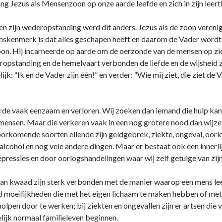
g Jezus als Mensenzoon op o­nze aarde leefde en zich in zijn leert
s en zijn wederopstanding werd dit anders. Jezus als de zoon veren
nskenmerk is dat alles geschapen heeft en daarom de Vader wordt 
on. Hij incarneerde op aarde om de oerzonde van de mensen op zich
pstanding en de hemelvaart verbonden de liefde en de wijsheid z
delijk: “Ik en de Vader zijn één!” en verder: “Wie mij ziet, die ziet d
rde vaak eenzaam en verloren. Wij zoeken dan iemand die hulp kan 
emensen. Maar die verkeren vaak in een nog grotere nood dan wijzel
orkomende soorten ellende zijn geldgebrek, ziekte, o­ngeval, oorlo
 alcohol en nog vele andere dingen. Maar er bestaat ook een innerli
depressies en door oorlogshandelingen waar wij zelf getuige van zij
 kwaad zijn sterk verbonden met de manier waarop een mens lee
ltijd moeilijkheden die met het eigen lichaam te maken hebben of m
pen door te werken; bij ziekten en o­ngevallen zijn er artsen die 
lijk normaal familieleven beginnen.