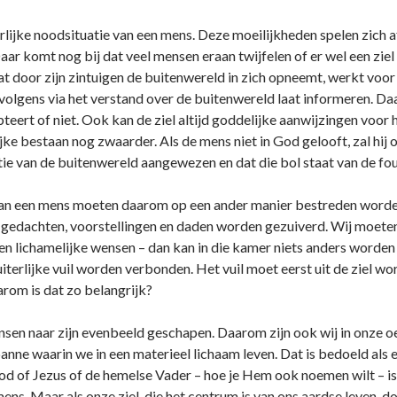
rlijke noodsituatie van een mens. Deze moeilijkheden spelen zich af i
 Daar komt nog bij dat veel mensen eraan twijfelen of er wel een ziel
 door zijn zintuigen de buitenwereld in zich opneemt, werkt voor d
volgens via het verstand over de buitenwereld laat informeren. Daarn
eert of niet. Ook kan de ziel altijd goddelijke aanwijzingen voor 
e bestaan nog zwaarder. Als de mens niet in God gelooft, zal hij ook
tie van de buitenwereld aangewezen en dat die bol staat van de fou
van een mens moeten daarom op een ander manier bestreden worden.
e gedachten, voorstellingen en daden worden gezuiverd. Wij moeten h
ële en lichamelijke wensen – dan kan in die kamer niets anders word
 uiterlijke vuil worden verbonden. Het vuil moet eerst uit de ziel w
om is dat zo belangrijk?
ensen naar zijn evenbeeld geschapen. Daarom zijn ook wij in o­nze 
nne waarin we in een materieel lichaam leven. Dat is bedoeld als e
od of Jezus of de hemelse Vader – hoe je Hem ook noemen wilt – is a
ens. Maar als o­nze ziel, die het centrum is van o­ns aardse leven, do