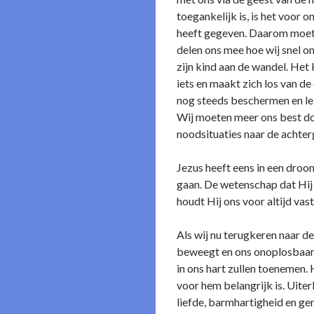
toegankelijk is, is het voor o
heeft gegeven. Daarom moeten 
delen o­ns mee hoe wij snel o
zijn kind aan de wandel. Het 
iets en maakt zich los van de
nog steeds beschermen en leid
Wij moeten meer o­ns best d
noodsituaties naar de achter
Jezus heeft eens in een dro
gaan. De wetenschap dat Hij a
houdt Hij o­ns voor altijd vas
Als wij nu terugkeren naar de
beweegt en o­ns o­noplosbaar
in o­ns hart zullen toenemen.
voor hem belangrijk is. Uite
liefde, barmhartigheid en ge