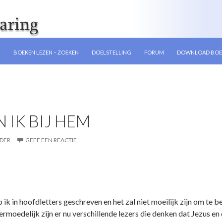
GEN
N
BOEKEN LEZEN – ZOEKEN
DOELSTELLING
FORUM
DOWNLOAD BOE
EN IK BIJ HEM
DER
GEEF EEN REACTIE
 in hoofdletters geschreven en het zal niet moeilijk zijn om te 
rmoedelijk zijn er nu verschillende lezers die denken dat Jezus en