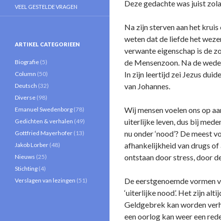
Deze gedachte was juist zolan
VEEL GESTELDE VRAGEN
Na zijn sterven aan het krui
weten dat de liefde het weze
ARTIKEL CATEGORIEEN
verwante eigenschap is de zo
de Mensenzoon. Na de wedero
Biografie
(5)
In zijn leertijd zei Jezus dui
Column
(50)
van Johannes.
Deutsch
(32)
Diverse
(98)
Wij mensen voelen o­ns op aa
Emanuel Swedenborg
(78)
uiterlijke leven, dus bij med
Gedichten & verhalen
(49)
nu o­nder ‘nood’? De meest vo
Gottfried Mayerhofer
(13)
afhankelijkheid van drugs of
Jakob Lorber
(48)
o­ntstaan door stress, door 
Nieuws
(25)
Stichting
(4)
De eerstgenoemde vormen van
Verslagen van lezingen
(51)
‘uiterlijke nood’. Het zijn a
Geldgebrek kan worden verhol
een oorlog kan weer een rede