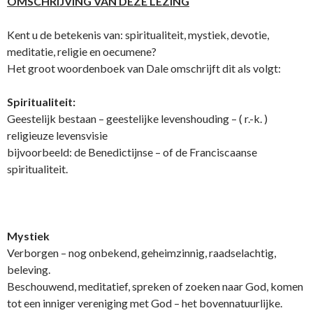
OMSCHRIJVING VAN DEZE LEZING
Kent u de betekenis van: spiritualiteit, mystiek, devotie,
meditatie, religie en oecumene?
Het groot woordenboek van Dale omschrijft dit als volgt:
Spiritualiteit:
Geestelijk bestaan – geestelijke levenshouding – ( r.-k. )
religieuze levensvisie
bijvoorbeeld: de Benedictijnse – of de Franciscaanse
spiritualiteit.
Mystiek
Verborgen – nog o­nbekend, geheimzinnig, raadselachtig,
beleving.
Beschouwend, meditatief, spreken of zoeken naar God, komen
tot een inniger vereniging met God – het bovennatuurlijke.