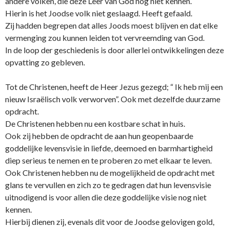
andere volken, die deze Leer van God nog niet kennen.
Hierin is het Joodse volk niet geslaagd. Heeft gefaald.
Zij hadden begrepen dat alles Joods moest blijven en dat elke
vermenging zou kunnen leiden tot vervreemding van God.
In de loop der geschiedenis is door allerlei o­ntwikkelingen deze
opvatting zo gebleven.
Tot de Christenen, heeft de Heer Jezus gezegd; “ Ik heb mij een
nieuw Israëlisch volk verworven”. Ook met dezelfde duurzame
opdracht.
De Christenen hebben nu een kostbare schat in huis.
Ook zij hebben de opdracht de aan hun geopenbaarde
goddelijke levensvisie in liefde, deemoed en barmhartigheid
diep serieus te nemen en te proberen zo met elkaar te leven.
Ook Christenen hebben nu de mogelijkheid de opdracht met
glans te vervullen en zich zo te gedragen dat hun levensvisie
uitnodigend is voor allen die deze goddelijke visie nog niet
kennen.
Hierbij dienen zij, evenals dit voor de Joodse gelovigen gold,