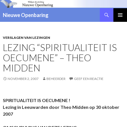
Zoeken
Nieuwe Openbaring
NAAR
DE
INHOUD
SPRINGEN
VERSLAGEN VAN LEZINGEN
LEZING “SPIRITUALITEIT IS
OECUMENE” – THEO
MIDDEN
NOVEMBER 2, 2007
BEHEERDER
GEEF EEN REACTIE
SPIRITUALITEIT IS OECUMENE !
Lezing in Leeuwarden door Theo Midden op 30 oktober
2007