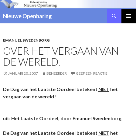
Zoeken
Nieuwe Openbaring
NAAR
DE
INHOUD
SPRINGEN
EMANUEL SWEDENBORG
OVER HET VERGAAN VAN
DE WERELD.
JANUARI 20, 2007
BEHEERDER
GEEF EEN REACTIE
De Dag van het Laatste Oordeel betekent
NIET
het
vergaan van de wereld !
uit: Het Laatste Oordeel, door Emanuel Swedenborg.
De Dag van het Laatste Oordeel betekent
NIET
het