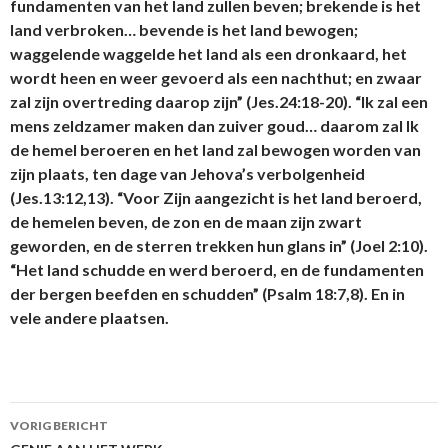
fundamenten van het land zullen beven; brekende is het
land verbroken… bevende is het land bewogen;
waggelende waggelde het land als een dronkaard, het
wordt heen en weer gevoerd als een nachthut; en zwaar
zal zijn overtreding daarop zijn” (Jes.24:18-20). “Ik zal een
mens zeldzamer maken dan zuiver goud… daarom zal Ik
de hemel beroeren en het land zal bewogen worden van
zijn plaats, ten dage van Jehova’s verbolgenheid
(Jes.13:12,13). “Voor Zijn aangezicht is het land beroerd,
de hemelen beven, de zon en de maan zijn zwart
geworden, en de sterren trekken hun glans in” (Joel 2:10).
“Het land schudde en werd beroerd, en de fundamenten
der bergen beefden en schudden” (Psalm 18:7,8). En in
vele andere plaatsen.
Berichtnavigatie
VORIG BERICHT