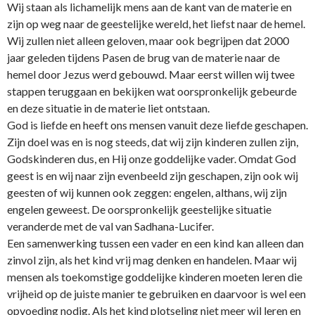
Wij staan als lichamelijk mens aan de kant van de materie en
zijn op weg naar de geestelijke wereld, het liefst naar de hemel.
Wij zullen niet alleen geloven, maar ook begrijpen dat 2000
jaar geleden tijdens Pasen de brug van de materie naar de
hemel door Jezus werd gebouwd. Maar eerst willen wij twee
stappen teruggaan en bekijken wat oorspronkelijk gebeurde
en deze situatie in de materie liet o­ntstaan.
God is liefde en heeft o­ns mensen vanuit deze liefde geschapen.
Zijn doel was en is nog steeds, dat wij zijn kinderen zullen zijn,
Godskinderen dus, en Hij o­nze goddelijke vader. Omdat God
geest is en wij naar zijn evenbeeld zijn geschapen, zijn ook wij
geesten of wij kunnen ook zeggen: engelen, althans, wij zijn
engelen geweest. De oorspronkelijk geestelijke situatie
veranderde met de val van Sadhana-Lucifer.
Een samenwerking tussen een vader en een kind kan alleen dan
zinvol zijn, als het kind vrij mag denken en handelen. Maar wij
mensen als toekomstige goddelijke kinderen moeten leren die
vrijheid op de juiste manier te gebruiken en daarvoor is wel een
opvoeding nodig. Als het kind plotseling niet meer wil leren en