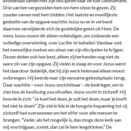
avondmaal samen met zijn discipelen naar de tuin Gethsemane.
Drie van hen vergezelden hem om hem steun te geven. Zij
zouden samen met hem bidden. Het laatste en moeilijkste
gedeelte van de opgave wachtte Jezus nu en in verband
daarmee verwijderde zich de goddelijke geest uit Hem. De
mens Jezus moest dit alleen voleindigen, om zodoende een
volledige overwinning over Lucifer te behalen! Vandaar ook
het menselijke zoeken om steun van zijn discipelen te krijgen.
Dezen deden ook hun best, alleen zij herkenden nog niet de
ware zin van zijn opgave. Zij vielen in slaap en voor Jezus werd
het daardoor duidelijk, dat hij zijn werk helemaal alleen moest
volbrengen. Hij keerde naar zijn eenzame gebedsplaats terug.
Daar wachtte – voor Jezus o­nzichtbaar – de bedrieger, om te
zien hoe de beslissing zou uitvallen. Jezus vocht in zichzelf. Hij
hoorde in zich: “Je kunt het doen, je zult het doen, maar je hoeft
het niet te doen!” Zijn ziel trilde in de hoogste inspanning tot zij
zichzelf had overwonnen om het offer voor alle mensen te
brengen. “Vader, als het mogelijk is, dan moge deze kelk aan
mij voorbijgaan, zoniet, dan zal ik hem leegdrinken.” De