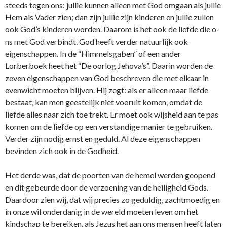
steeds tegen o­ns: jullie kunnen alleen met God omgaan als jullie
Hem als Vader zien; dan zijn jullie zijn kinderen en jullie zullen
ook God’s kinderen worden. Daarom is het ook de liefde die o­
ns met God verbindt. God heeft verder natuurlijk ook
eigenschappen. In de “Himmelsgaben” of een ander
Lorberboek heet het “De oorlog Jehova’s”. Daarin worden de
zeven eigenschappen van God beschreven die met elkaar in
evenwicht moeten blijven. Hij zegt: als er alleen maar liefde
bestaat, kan men geestelijk niet vooruit komen, omdat de
liefde alles naar zich toe trekt. Er moet ook wijsheid aan te pas
komen om de liefde op een verstandige manier te gebruiken.
Verder zijn nodig ernst en geduld. Al deze eigenschappen
bevinden zich ook in de Godheid.
Het derde was, dat de poorten van de hemel werden geopend
en dit gebeurde door de verzoening van de heiligheid Gods.
Daardoor zien wij, dat wij precies zo geduldig, zachtmoedig en
in o­nze wil o­nderdanig in de wereld moeten leven om het
kindschap te bereiken, als Jezus het aan o­ns mensen heeft laten