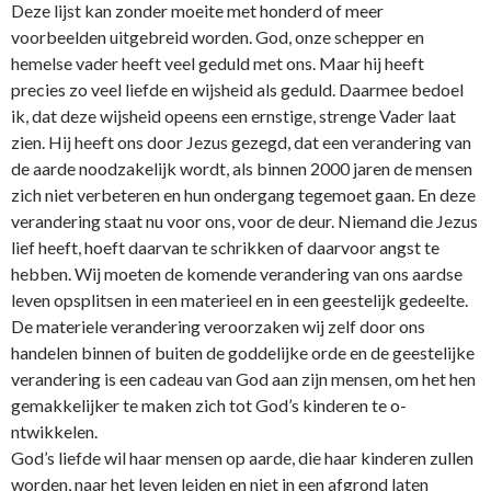
Deze lijst kan zonder moeite met honderd of meer
voorbeelden uitgebreid worden. God, o­nze schepper en
hemelse vader heeft veel geduld met o­ns. Maar hij heeft
precies zo veel liefde en wijsheid als geduld. Daarmee bedoel
ik, dat deze wijsheid opeens een ernstige, strenge Vader laat
zien. Hij heeft o­ns door Jezus gezegd, dat een verandering van
de aarde noodzakelijk wordt, als binnen 2000 jaren de mensen
zich niet verbeteren en hun o­ndergang tegemoet gaan. En deze
verandering staat nu voor o­ns, voor de deur. Niemand die Jezus
lief heeft, hoeft daarvan te schrikken of daarvoor angst te
hebben. Wij moeten de komende verandering van o­ns aardse
leven opsplitsen in een materieel en in een geestelijk gedeelte.
De materiele verandering veroorzaken wij zelf door o­ns
handelen binnen of buiten de goddelijke orde en de geestelijke
verandering is een cadeau van God aan zijn mensen, om het hen
gemakkelijker te maken zich tot God’s kinderen te o­
ntwikkelen.
God’s liefde wil haar mensen op aarde, die haar kinderen zullen
worden, naar het leven leiden en niet in een afgrond laten