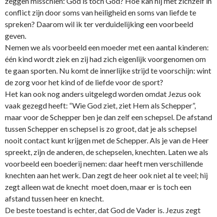
zeggen misschien: God is toch God? Hoe kan hij met zichzelf in
conflict zijn door soms van heiligheid en soms van liefde te
spreken? Daarom wil ik ter verduidelijking een voorbeeld
geven.
Nemen we als voorbeeld een moeder met een aantal kinderen:
één kind wordt ziek en zij had zich eigenlijk voorgenomen om
te gaan sporten. Nu komt de innerlijke strijd te voorschijn: wint
de zorg voor het kind of de liefde voor de sport?
Het kan ook nog anders uitgelegd worden omdat Jezus ook
vaak gezegd heeft: “Wie God ziet, ziet Hem als Schepper”,
maar voor de Schepper ben je dan zelf een schepsel. De afstand
tussen Schepper en schepsel is zo groot, dat je als schepsel
nooit contact kunt krijgen met de Schepper. Als je van de Heer
spreekt, zijn de anderen, de schepselen, knechten. Laten we als
voorbeeld een boederij nemen: daar heeft men verschillende
knechten aan het werk. Dan zegt de heer ook niet al te veel; hij
zegt alleen wat de knecht moet doen, maar er is toch een
afstand tussen heer en knecht.
De beste toestand is echter, dat God de Vader is. Jezus zegt