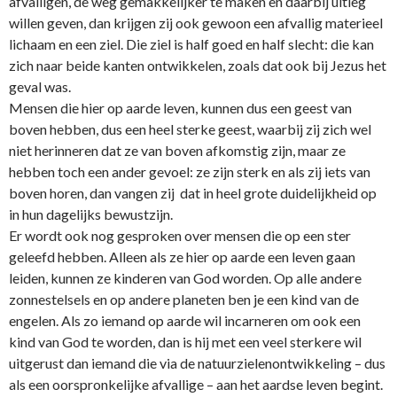
afvalligen, de weg gemakkelijker te maken en daarbij uitleg
willen geven, dan krijgen zij ook gewoon een afvallig materieel
lichaam en een ziel. Die ziel is half goed en half slecht: die kan
zich naar beide kanten o­ntwikkelen, zoals dat ook bij Jezus het
geval was.
Mensen die hier op aarde leven, kunnen dus een geest van
boven hebben, dus een heel sterke geest, waarbij zij zich wel
niet herinneren dat ze van boven afkomstig zijn, maar ze
hebben toch een ander gevoel: ze zijn sterk en als zij iets van
boven horen, dan vangen zij dat in heel grote duidelijkheid op
in hun dagelijks bewustzijn.
Er wordt ook nog gesproken over mensen die op een ster
geleefd hebben. Alleen als ze hier op aarde een leven gaan
leiden, kunnen ze kinderen van God worden. Op alle andere
zonnestelsels en op andere planeten ben je een kind van de
engelen. Als zo iemand op aarde wil incarneren om ook een
kind van God te worden, dan is hij met een veel sterkere wil
uitgerust dan iemand die via de natuurzielenontwikkeling – dus
als een oorspronkelijke afvallige – aan het aardse leven begint.