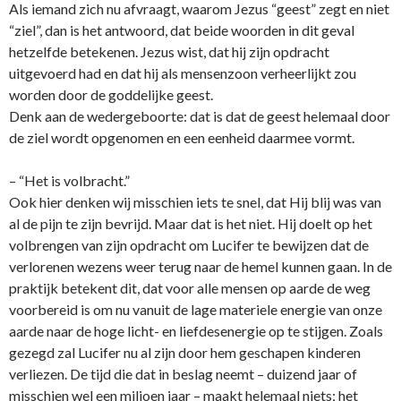
Als iemand zich nu afvraagt, waarom Jezus “geest” zegt en niet
“ziel”, dan is het antwoord, dat beide woorden in dit geval
hetzelfde betekenen. Jezus wist, dat hij zijn opdracht
uitgevoerd had en dat hij als mensenzoon verheerlijkt zou
worden door de goddelijke geest.
Denk aan de wedergeboorte: dat is dat de geest helemaal door
de ziel wordt opgenomen en een eenheid daarmee vormt.
– “Het is volbracht.”
Ook hier denken wij misschien iets te snel, dat Hij blij was van
al de pijn te zijn bevrijd. Maar dat is het niet. Hij doelt op het
volbrengen van zijn opdracht om Lucifer te bewijzen dat de
verlorenen wezens weer terug naar de hemel kunnen gaan. In de
praktijk betekent dit, dat voor alle mensen op aarde de weg
voorbereid is om nu vanuit de lage materiele energie van o­nze
aarde naar de hoge licht- en liefdesenergie op te stijgen. Zoals
gezegd zal Lucifer nu al zijn door hem geschapen kinderen
verliezen. De tijd die dat in beslag neemt – duizend jaar of
misschien wel een miljoen jaar – maakt helemaal niets; het