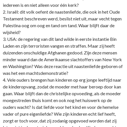
iedereen is en niet alleen voor één kerk?
2. Israël: dit volk oefent de naastenliefde, die ook in het Oude
Testament beschreven werd, beslist niet uit, maar vecht tegen
Palestina oog om oog en tand om tand. Waar blijft daar de
wijsheid?
3. USA: de regering van dit land wilde in eerste instantie Bin
Laden en zijn terroristen vangen en straffen. Maar zij heeft
duizenden o­nschuldige Afghanen gedood. Zijn deze mensen
minder waard dan de Amerikaanse slachtoffers van New York
en Washington? Was deze reactie uit naastenliefde geboren of
was het een machtsdemonstratie?
4. Vele ouders brengen hun kinderen op erg jonge leeftijd naar
de kinderopvang, zodat de moeder met haar beroep door kan
gaan. Waar blijft dan de christelijke opvoeding, als de moeder
moegestreden thuis komt en ook nog het huiswerk op de
ouders wacht? Is dat liefde voor het kind en voor de hemelse
vader of pure eigenliefde? Wie zijn kinderen echt lief heeft,
zorgt er toch voor, dat zij zodanig opgevoed worden dat zij