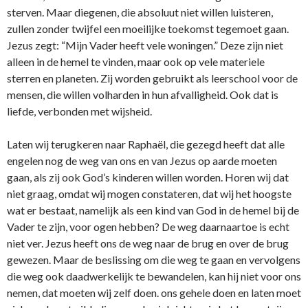
sterven. Maar diegenen, die absoluut niet willen luisteren,
zullen zonder twijfel een moeilijke toekomst tegemoet gaan.
Jezus zegt: “Mijn Vader heeft vele woningen.” Deze zijn niet
alleen in de hemel te vinden, maar ook op vele materiele
sterren en planeten. Zij worden gebruikt als leerschool voor de
mensen, die willen volharden in hun afvalligheid. Ook dat is
liefde, verbonden met wijsheid.
Laten wij terugkeren naar Raphaël, die gezegd heeft dat alle
engelen nog de weg van o­ns en van Jezus op aarde moeten
gaan, als zij ook God’s kinderen willen worden. Horen wij dat
niet graag, omdat wij mogen constateren, dat wij het hoogste
wat er bestaat, namelijk als een kind van God in de hemel bij de
Vader te zijn, voor ogen hebben? De weg daarnaartoe is echt
niet ver. Jezus heeft o­ns de weg naar de brug en over de brug
gewezen. Maar de beslissing om die weg te gaan en vervolgens
die weg ook daadwerkelijk te bewandelen, kan hij niet voor o­ns
nemen, dat moeten wij zelf doen. o­ns gehele doen en laten moet