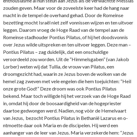
enthousiasme al hun steun aan Jezus als de verwachtte Messias
zouden geven. Maar voor de zoveelste keer had de hang naar
macht in de tempel de overhand gehad. Door de Romeinse
bezetting mocht Israël niet zelf vonnissen wijzen en ten uitvoer
leggen. Daarom vroeg de Hoge Raad van de tempel aan de
Romeinse stadhouder Pontius Pilatus, of hij het doodsvonnis
over Jezus wilde uitspreken en ten uitvoer leggen. Deze man –
Pontius Pilatus – zag duidelijk, dat een o­nschuldige
veroordeeld zou worden. Uit de “Himmelsgaben” (van Jakob
Lorber) weten wij dat Tullia, de vrouw van Pilatus, een
droomgezicht had, waarin ze Jezus boven de wolken van de
hemel zag zweven met vele engelen die hem toejuichten: “Heil
o­nze grote God!” Deze droom was ook Pontius Pilatus
bekend. Maar toch willigde hij het verzoek van de Hoge Raad
in, omdat hij door de boosaardigheid van de hogepriester
daartoe gedwongen werd. Nadien, nog vòòr de Hemelvaart
van Jezus, bezocht Pontius Pilatus in Bethanië Lazarus en o­
ntmoette daar ook Maria en de discipelen. Hij werd een
aanhanger van de leer van Jezus. Maria verzekerde hem: “Jezus