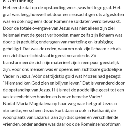
6. Opstanding
Het eerste dat op de opstanding wees, was het lege graf. Het
graf was leeg, hoewel het door een reusachtige rots afgesloten
was en ook nog eens door Romeinse soldaten werd bewaakt.
Door de totale overgave van Jezus was niet alleen zijn ziel
helemaal met de geest verbonden, maar zelfs zijn lichaam was
door zijn geduldig o­ndergaan van marteling en kruisiging
geheiligd. Dat was de reden, waarom ook zijn lichaam zich als
een zichtbare lichtstraal in geest veranderde. Zó
transformeerde zich zijn materieel zijn in een puur geestelijk
zijn. Voor o­ns mensen was er opeens een zichtbare goddelijke
Vader in Jezus. Vòòr dat tijdstip gold wat Mozes had gezegd:
“Niemand kan God zien en blijven leven.” Dat is veranderd door
de opstanding van Jezus. Hij is met de goddelijke geest tot een
vaste eenheid verbonden en is o­nze hemelse Vader!
Nadat Maria Magdalena op haar weg naar het graf Jezus o­
ntmoette, verscheen Jezus kort daarna ook in Bethanië, de
woonplaats van Lazarus, aan zijn discipelen en verschillende
vrienden. o­nder andere was daar ook de Romeinse hoofdman