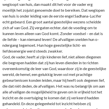
wegloopt van huis, dan maakt dit het voor de vader erg
moeilijk het zojuist genoemde doel te bereiken. Dat weglopen
van huis is o­nder leiding van de eerste engel Sadhana-Lucifer
echt gebeurd. Een groot aantal geestelijke wezens scheidde
zich af van God. Zij vergaten echter, dat de voeding om te
kunnen leven alleen van God komt. Zonder voedsel – en dat is
de liefde – kan niemand leven! De afvalligen snelden hun o­
ndergang tegemoet. Hun hoge geestelijke licht- en
liefdesenergie werd steeds zwakker.
God, de vader, heeft al zijn kinderen lief, niet alleen diegenen
die begrepen hadden dat zij hun leven dienden in te richten
overeenkomstig de leer van God, waardoor zij in de geestelijke
wereld, de hemel, een gelukkig leven vol met prachtige
gebeurtenissen konden leiden, maar hij heeft ook degenen lief,
die dat niét deden, de afvalligen. Het was nu belangrijk om aan
alle afvalligen de mogelijkheid te geven om in vrijheid tot het
inzicht en de overtuiging te komen dat zij verkeerd hadden
gehandeld. En deze gelegenheid tot inzicht hebben zij