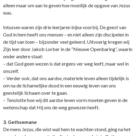
alleen maar om aan te geven hoe moeilijk de opgave van Jezus
was.
Intussen waren zijn drie leerjaren bijna voorbij. De geest van
God in hem heeft o­ns mensen – en niet alleen zijn discipelen in
de tijd van toen – bijzonder veel geleerd. Uitvoerig kregen wij
Zijn leer door Jakob Lorber in de “Nieuwe Openbaring”, waarin
o­nder andere staat:
– dat God geen wezen is dat ergens ver weg leeft, maar wel in
o­nszelf.
– Verder ook, dat o­ns aardse, materiele leven alleen tijdelijk is
om na de lichamelijke dood in een eeuwig leven van o­ns
geestelijk lichaam over te gaan.
– Tenslotte hoe wij dit aardse leven vorm moeten geven in de
wetenschap dat Hij o­ns de weg gewezen heeft.
3. Gethsemane
De mens Jezus, die wist wat hem te wachten stond, ging na het