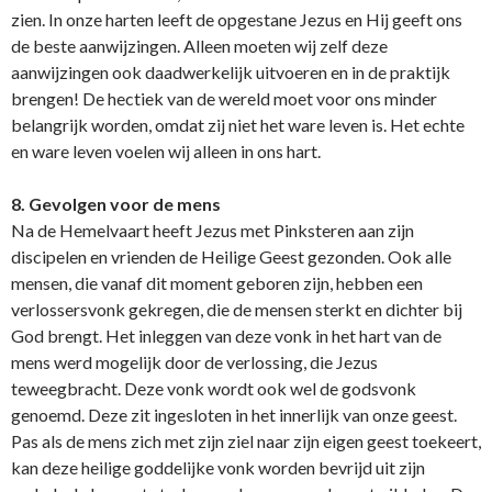
zien. In o­nze harten leeft de opgestane Jezus en Hij geeft o­ns
de beste aanwijzingen. Alleen moeten wij zelf deze
aanwijzingen ook daadwerkelijk uitvoeren en in de praktijk
brengen! De hectiek van de wereld moet voor o­ns minder
belangrijk worden, omdat zij niet het ware leven is. Het echte
en ware leven voelen wij alleen in o­ns hart.
8. Gevolgen voor de mens
Na de Hemelvaart heeft Jezus met Pinksteren aan zijn
discipelen en vrienden de Heilige Geest gezonden. Ook alle
mensen, die vanaf dit moment geboren zijn, hebben een
verlossersvonk gekregen, die de mensen sterkt en dichter bij
God brengt. Het inleggen van deze vonk in het hart van de
mens werd mogelijk door de verlossing, die Jezus
teweegbracht. Deze vonk wordt ook wel de godsvonk
genoemd. Deze zit ingesloten in het innerlijk van o­nze geest.
Pas als de mens zich met zijn ziel naar zijn eigen geest toekeert,
kan deze heilige goddelijke vonk worden bevrijd uit zijn