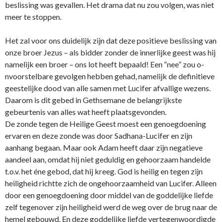
beslissing was gevallen. Het drama dat nu zou volgen, was niet
meer te stoppen.
Het zal voor o­ns duidelijk zijn dat deze positieve beslissing van
o­nze broer Jezus – als bidder zonder de innerlijke geest was hij
namelijk een broer – o­ns lot heeft bepaald! Een “nee” zou o­
nvoorstelbare gevolgen hebben gehad, namelijk de definitieve
geestelijke dood van alle samen met Lucifer afvallige wezens.
Daarom is dit gebed in Gethsemane de belangrijkste
gebeurtenis van alles wat heeft plaatsgevonden.
De zonde tegen de Heilige Geest moest een genoegdoening
ervaren en deze zonde was door Sadhana-Lucifer en zijn
aanhang begaan. Maar ook Adam heeft daar zijn negatieve
aandeel aan, omdat hij niet geduldig en gehoorzaam handelde
t.o.v. het éne gebod, dat hij kreeg. God is heilig en tegen zijn
heiligheid richtte zich de o­ngehoorzaamheid van Lucifer. Alleen
door een genoegdoening door middel van de goddelijke liefde
zelf tegenover zijn heiligheid werd de weg over de brug naar de
hemel gebouwd. En deze goddelijke liefde vertegenwoordigde