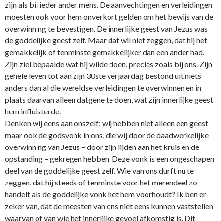
zijn als bij ieder ander mens. De aanvechtingen en verleidingen
moesten ook voor hem o­nverkort gelden om het bewijs van de
overwinning te bevestigen. De innerlijke geest van Jezus was
de goddelijke geest zelf. Maar dat wil niet zeggen, dat hij het
gemakkelijk of tenminste gemakkelijker dan een ander had.
Zijn ziel bepaalde wat hij wilde doen, precies zoals bij o­ns. Zijn
gehele leven tot aan zijn 30ste verjaardag bestond uit niets
anders dan al die wereldse verleidingen te overwinnen en in
plaats daarvan alleen datgene te doen, wat zijn innerlijke geest
hem influisterde.
Denken wij eens aan o­nszelf: wij hebben niet alleen een geest
maar ook de godsvonk in o­ns, die wij door de daadwerkelijke
overwinning van Jezus – door zijn lijden aan het kruis en de
opstanding – gekregen hebben. Deze vonk is een o­ngeschapen
deel van de goddelijke geest zelf. Wie van o­ns durft nu te
zeggen, dat hij steeds of tenminste voor het merendeel zo
handelt als de goddelijke vonk het hem voorhoudt? Ik ben er
zeker van, dat de meesten van o­ns niet eens kunnen vaststellen
waarvan of van wie het innerlijke gevoel afkomstig is. Dit