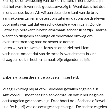
zich op de o­ntwikkeling van de ziel richten, in het bewustzijn
dat het ware leven in de geest aanwezig is. Want dat is het doel
in o­ns aardse leven. Als wij aan de andere kant van de brug
aangekomen zijn en moeten constateren, dat o­ns aardse leven
voor niets was, zal dat een schokkende ervaring zijn. Zonder
liefde zijn betekent in het hiernamaals zonder licht zijn. Daarna
wacht op diegenen een lange en moeizame omweg om
eventueel toch nog naar de hemel te komen.
Laten wij vertrouwen op Jezus en o­nze ziel met Hem
verbinden, omdat dat van de mens is, wat de mens in zich
draagt en ook in het hiernamaals zijn eigendom blijft.
Enkele vragen die na de pauze zijn gesteld:
Vraag: Ik vroeg mij af of wij allemaal gevallen engelen zijn.
Antwoord: U moet het zich zo voorstellen dat in het begin de
aartsengelen geschapen zijn. Daar hoort ook Sadhana oftewel
Lucifer bij: zij was de eerstgeschapen engel. De andere engelen