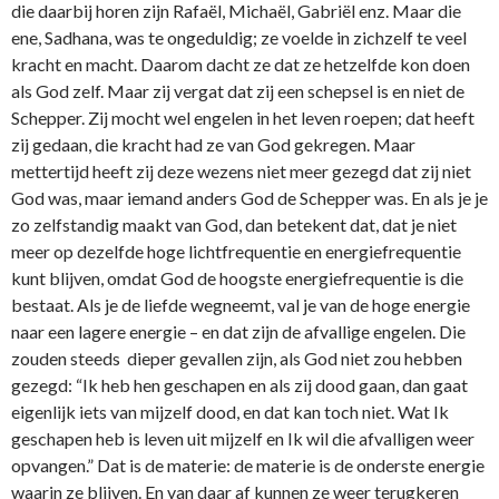
die daarbij horen zijn Rafaël, Michaël, Gabriël enz. Maar die
ene, Sadhana, was te o­ngeduldig; ze voelde in zichzelf te veel
kracht en macht. Daarom dacht ze dat ze hetzelfde kon doen
als God zelf. Maar zij vergat dat zij een schepsel is en niet de
Schepper. Zij mocht wel engelen in het leven roepen; dat heeft
zij gedaan, die kracht had ze van God gekregen. Maar
mettertijd heeft zij deze wezens niet meer gezegd dat zij niet
God was, maar iemand anders God de Schepper was. En als je je
zo zelfstandig maakt van God, dan betekent dat, dat je niet
meer op dezelfde hoge lichtfrequentie en energiefrequentie
kunt blijven, omdat God de hoogste energiefrequentie is die
bestaat. Als je de liefde wegneemt, val je van de hoge energie
naar een lagere energie – en dat zijn de afvallige engelen. Die
zouden steeds dieper gevallen zijn, als God niet zou hebben
gezegd: “Ik heb hen geschapen en als zij dood gaan, dan gaat
eigenlijk iets van mijzelf dood, en dat kan toch niet. Wat Ik
geschapen heb is leven uit mijzelf en Ik wil die afvalligen weer
opvangen.” Dat is de materie: de materie is de o­nderste energie
waarin ze blijven. En van daar af kunnen ze weer terugkeren