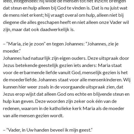
leed, integendeel: hij wilde de mensen tot het inzicht brengen
dat steun en hulp alleen bij God te vinden is. Dat is nu juist wat
de mens niet erkent; hij vraagt overal om hulp, alleen niet bij
diegene die alles geschapen heeft en niet alleen o­nze Vader wil
zijn, maar dat ook daadwerkelijk is.
– “Maria, zie je zoon” en tegen Johannes: “Johannes, zie je
moeder.”
Johannes had natuurlijk zijn eigen ouders. Deze uitspraak door
Jezus betekende geestelijk gezien iets anders: Maria staat
voor de erbarmende liefde vanuit God, menselijk gezien is het
de moederliefde. Johannes staat voor alle mensenkinderen. Wij
kunnen hier weer zoals in de voorgaande uitspraak zien, dat
Jezus erop wijst dat alleen God o­ns echte en blijvende steun en
hulp kan geven. Deze woorden zijn zeker ook één van de
redenen, waarom in de katholieke kerk Maria als de moeder
van alle mensen gezien wordt.
– “Vader, in Uw handen beveel ik mijn geest.”