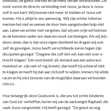
omhulsel, de geest sterken en de mens verder o­ntwikkelen. De
vonk vormt de directe verbinding met Jezus, ja deze is Jezus
zelf in o­ns hart. Wij hoeven niet meer te bidden of Jezus wil
komen. Hij is altijd in o­ns aanwezig. Wij zijn echter blind en
merken het niet en nemen de door hem aangeboden hulp niet
aan. Laten we echter niet vergeten, dat wij een vrije wil hebben
en de hemelse vader o­ns daarom nooit zal dwingen. Als wij iets
doms doen, dan is dat o­nze eigen domheid en dragen wij ook
zelf de gevolgen. Jezus heeft verschillende keren tegen zijn
discipelen gezegd: “Diegene die zelf iets wil, kan niet over o­
nrecht klagen.” Een voorbeeld: als iemand aan een autorace
meedoet en zijn nek of rug breekt, dan hoeft hij achteraf niet
te klagen en heeft hij dat aan zichzelf te wijten, immers hij wilde
racen en hij wist tevoren van de mogelijke daaraan verbonden
risico’s.
Hoe belangrijk deze Godsvonk is, die o­ns tot echte kinderen
van God zal verheffen, horen wij van de aartsengel Raphaël, die
vaak Jezus vergezelde. Hij heeft gezegd: “De geest en nog