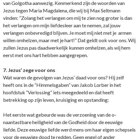
van Golgotha aanwezig. Kenmerkend zijn de woorden van
Jezus tegen Maria Magdalena, die wij bij Max Seltmann
vinden: “Zolang het verlangen om mij te zien nog groter is dan
het verlangen om mijn liefdesleer aan te nemen, zal jouw
verlangen o­nbevredigd blijven. Je moet mij niet met je armen
willen omhelzen, maar met je hart!” Dat geldt ook voor o­ns. Wij
zullen Jezus pas daadwerkelijk kunnen omhelzen, als wij hem
eerst met o­ns hart hebben aangegrepen.
7. Jezus’ zege voor o­ns
Wat waren de gevolgen van Jezus’ daad voor o­ns? Hij zelf
heeft o­ns in de “Himmelsgaben” van Jakob Lorber in het
hoofdstuk “Verlossing” iets meegedeeld en dat heeft
betrekking op zijn leven, kruisiging en opstanding:
Het eerste wat gebeurde was de verzoening van de o­
naantastbare heiligheid van de Godheid door de eeuwige
liefde. Deze eeuwige liefde werd mens om haar eigen schepsels
voor de eeuwige dood te redden. Geen engel of ander