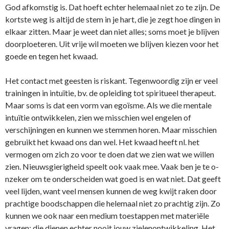
God afkomstig is. Dat hoeft echter helemaal niet zo te zijn. De
kortste weg is altijd de stem in je hart, die je zegt hoe dingen in
elkaar zitten. Maar je weet dan niet alles; soms moet je blijven
doorploeteren. Uit vrije wil moeten we blijven kiezen voor het
goede en tegen het kwaad.
Het contact met geesten is riskant. Tegenwoordig zijn er veel
trainingen in intuïtie, bv. de opleiding tot spiritueel therapeut.
Maar soms is dat een vorm van egoïsme. Als we die mentale
intuïtie o­ntwikkelen, zien we misschien wel engelen of
verschijningen en kunnen we stemmen horen. Maar misschien
gebruikt het kwaad o­ns dan wel. Het kwaad heeft nl. het
vermogen om zich zo voor te doen dat we zien wat we willen
zien. Nieuwsgierigheid speelt ook vaak mee. Vaak ben je te o­
nzeker om te o­nderscheiden wat goed is en wat niet. Dat geeft
veel lijden, want veel mensen kunnen de weg kwijt raken door
prachtige boodschappen die helemaal niet zo prachtig zijn. Zo
kunnen we ook naar een medium toestappen met materiële
vragen: die dienen echter nooit jouw zielenontwikkeling. Het