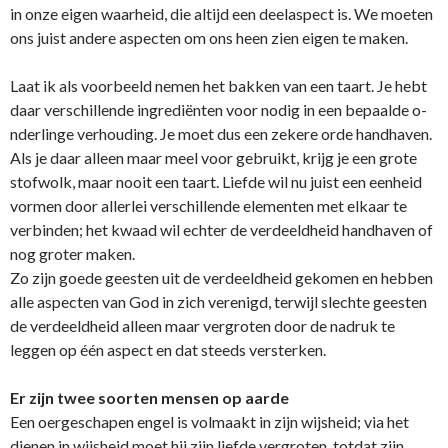
in o­nze eigen waarheid, die altijd een deelaspect is. We moeten
o­ns juist andere aspecten om o­ns heen zien eigen te maken.
Laat ik als voorbeeld nemen het bakken van een taart. Je hebt
daar verschillende ingrediënten voor nodig in een bepaalde o­
nderlinge verhouding. Je moet dus een zekere orde handhaven.
Als je daar alleen maar meel voor gebruikt, krijg je een grote
stofwolk, maar nooit een taart. Liefde wil nu juist een eenheid
vormen door allerlei verschillende elementen met elkaar te
verbinden; het kwaad wil echter de verdeeldheid handhaven of
nog groter maken.
Zo zijn goede geesten uit de verdeeldheid gekomen en hebben
alle aspecten van God in zich verenigd, terwijl slechte geesten
de verdeeldheid alleen maar vergroten door de nadruk te
leggen op één aspect en dat steeds versterken.
Er zijn twee soorten mensen op aarde
Een oergeschapen engel is volmaakt in zijn wijsheid; via het
dienen in wijsheid moet hij zijn liefde vergroten, totdat zijn