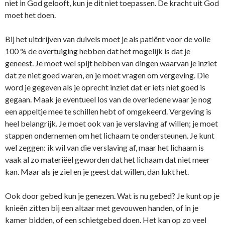
niet in God gelooft, kun je dit niet toepassen. De kracht uit God
moet het doen.
Bij het uitdrijven van duivels moet je als patiënt voor de volle
100 % de overtuiging hebben dat het mogelijk is dat je
geneest. Je moet wel spijt hebben van dingen waarvan je inziet
dat ze niet goed waren, en je moet vragen om vergeving. Die
word je gegeven als je oprecht inziet dat er iets niet goed is
gegaan. Maak je eventueel los van de overledene waar je nog
een appeltje mee te schillen hebt of omgekeerd. Vergeving is
heel belangrijk. Je moet ook van je verslaving af willen; je moet
stappen o­ndernemen om het lichaam te o­ndersteunen. Je kunt
wel zeggen: ik wil van die verslaving af, maar het lichaam is
vaak al zo materiëel geworden dat het lichaam dat niet meer
kan. Maar als je ziel en je geest dat willen, dan lukt het.
Ook door gebed kun je genezen. Wat is nu gebed? Je kunt op je
knieën zitten bij een altaar met gevouwen handen, of in je
kamer bidden, of een schietgebed doen. Het kan op zo veel