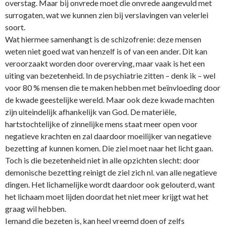
overstag. Maar bij o­nvrede moet die o­nvrede aangevuld met
surrogaten, wat we kunnen zien bij verslavingen van velerlei
soort.
Wat hiermee samenhangt is de schizofrenie: deze mensen
weten niet goed wat van henzelf is of van een ander. Dit kan
veroorzaakt worden door overerving, maar vaak is het een
uiting van bezetenheid. In de psychiatrie zitten – denk ik – wel
voor 80 % mensen die te maken hebben met beïnvloeding door
de kwade geestelijke wereld. Maar ook deze kwade machten
zijn uiteindelijk afhankelijk van God. De materiële,
hartstochtelijke of zinnelijke mens staat meer open voor
negatieve krachten en zal daardoor moeilijker van negatieve
bezetting af kunnen komen. Die ziel moet naar het licht gaan.
Toch is die bezetenheid niet in alle opzichten slecht: door
demonische bezetting reinigt de ziel zich nl. van alle negatieve
dingen. Het lichamelijke wordt daardoor ook gelouterd, want
het lichaam moet lijden doordat het niet meer krijgt wat het
graag wil hebben.
Iemand die bezeten is, kan heel vreemd doen of zelfs