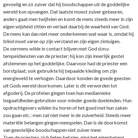
gevoelig en zó zuiver dat hij boodschappen uit de goddelijke
wereld kon opvangen. Dat laatste moest zuiver gebeuren,
anders gaat men twijfelen en komt de mens steeds meer in zijn
eigen wijsheid zitten en verlaat daarbij de waarheid van God.
De mens kan dan niet meer o­nderkennen wat waar is, omdat hij
blind moet varen op zijn verstand en zijn eigen zintuigen.
De oermens wilde in contact blijven met God d.m.v.
tempeldiensten van de priester; hij kon zijn innerlijk gestel
afstemmen op het goddelijke. Daarvoor had de priester een
borstplaat; ook gebruikte hij bepaalde kleding om zijn
energieveld te verhogen. Daardoor konden de goede geesten
uit Gods wereld doorkomen. Later is dit verworden tot
afgoderij. De profeten gingen toen hun mediamieke
begaafdheden gebruiken voor minder goede doeleinden. Hun
opdrachtgevers wilden bv. horen of het goed met hun zaken
zou gaan etc.: men zat niet meer in de zuiverheid. Steeds meer
materiële belangen gingen meespelen. Dan is de doorkomst
van geestelijke boodschappen niet zuiver meer.
Toen de priesters zich lieten betalen, ging het eigenbelang