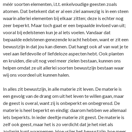
méér soorten elementen, i.t.t. enkelvoudige geesten zoals
atomen. Dat betekent dat er al een ziel aanwezig is in een steen
waarin allerlei elementen bij elkaar zitten; deze is echter nog
zeer beperkt. Maar toch gaat er een bepaalde invloed van uit;
vooral bij edelstenen kun je al iets voelen. Vandaar dat
bepaalde edelstenen genezende kracht hebben, want er zit een
bewustzijn in dat jou kan dienen. Dat hangt ook af van wat je te
veel aan liefdevolle of liefdeloze aspecten hebt. Ook planten
en kruiden, die uit nog veel meer zielen bestaan, kunnen o­ns
helpen omdat ze uit allerlei soorten bewustzijn bestaan waar
wij o­ns voordeel uit kunnen halen.
In alles zit bewustzijn, in alle materie zit leven. De materie is
een gevolg van de drang om uit het leven te willen gaan, maar
de geest is overal, want zij is o­nbeperkt en o­nbegrensd. De
materie is heel beperkt en eindig: daarom hebben we allemaal
iets beperkts. In ieder deeltje materie zit geest. De materie is
zelf ook geest, maar het is zo verdicht dat je het niet als
zodanig kunt waarnemen. Hoe vrijer het bewustzijn, hoe meer