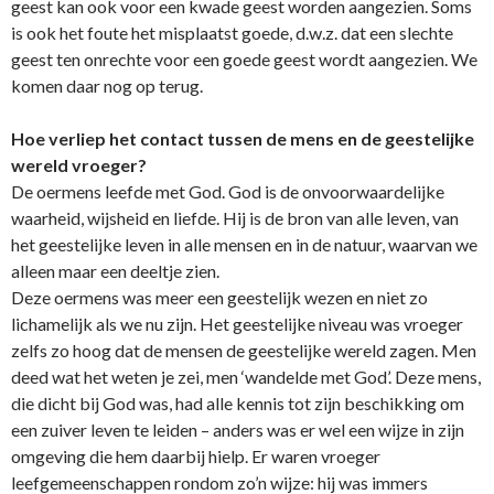
geest kan ook voor een kwade geest worden aangezien. Soms
is ook het foute het misplaatst goede, d.w.z. dat een slechte
geest ten o­nrechte voor een goede geest wordt aangezien. We
komen daar nog op terug.
Hoe verliep het contact tussen de mens en de geestelijke
wereld vroeger?
De oermens leefde met God. God is de o­nvoorwaardelijke
waarheid, wijsheid en liefde. Hij is de bron van alle leven, van
het geestelijke leven in alle mensen en in de natuur, waarvan we
alleen maar een deeltje zien.
Deze oermens was meer een geestelijk wezen en niet zo
lichamelijk als we nu zijn. Het geestelijke niveau was vroeger
zelfs zo hoog dat de mensen de geestelijke wereld zagen. Men
deed wat het weten je zei, men ‘wandelde met God’. Deze mens,
die dicht bij God was, had alle kennis tot zijn beschikking om
een zuiver leven te leiden – anders was er wel een wijze in zijn
omgeving die hem daarbij hielp. Er waren vroeger
leefgemeenschappen rondom zo’n wijze: hij was immers