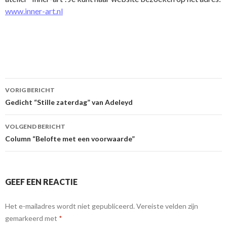
www.inner-art.nl
Berichtnavigatie
VORIG BERICHT
Gedicht “Stille zaterdag” van Adeleyd
VOLGEND BERICHT
Column “Belofte met een voorwaarde”
GEEF EEN REACTIE
Het e-mailadres wordt niet gepubliceerd.
Vereiste velden zijn
gemarkeerd met
*