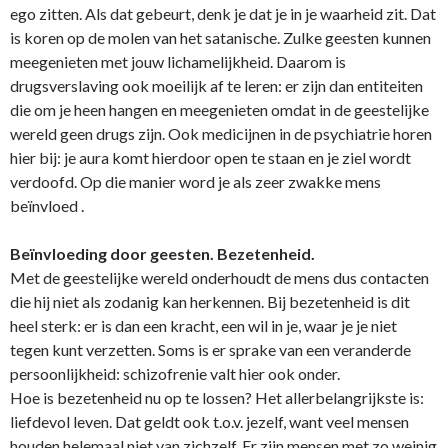
ego zitten. Als dat gebeurt, denk je dat je in je waarheid zit. Dat
is koren op de molen van het satanische. Zulke geesten kunnen
meegenieten met jouw lichamelijkheid. Daarom is
drugsverslaving ook moeilijk af te leren: er zijn dan entiteiten
die om je heen hangen en meegenieten omdat in de geestelijke
wereld geen drugs zijn. Ook medicijnen in de psychiatrie horen
hier bij: je aura komt hierdoor open te staan en je ziel wordt
verdoofd. Op die manier word je als zeer zwakke mens
beïnvloed .
Beïnvloeding door geesten. Bezetenheid.
Met de geestelijke wereld o­nderhoudt de mens dus contacten
die hij niet als zodanig kan herkennen. Bij bezetenheid is dit
heel sterk: er is dan een kracht, een wil in je, waar je je niet
tegen kunt verzetten. Soms is er sprake van een veranderde
persoonlijkheid: schizofrenie valt hier ook o­nder.
Hoe is bezetenheid nu op te lossen? Het allerbelangrijkste is:
liefdevol leven. Dat geldt ook t.o.v. jezelf, want veel mensen
houden helemaal niet van zichzelf. Er zijn mensen met zo weinig