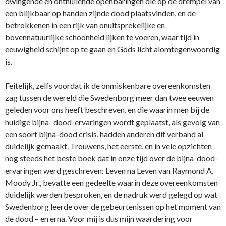
dwingende en onthullende openbaringen die op de drempel van
een blijkbaar op handen zijnde dood plaatsvinden, en de
betrokkenen in een rijk van onuitsprekelijke en
bovennatuurlijke schoonheid lijken te voeren, waar tijd in
eeuwigheid schijnt op te gaan en Gods licht alomtegenwoordig
is.
Feitelijk, zelfs voordat ik de onmiskenbare overeenkomsten
zag tussen de wereld die Swedenborg meer dan twee eeuwen
geleden voor ons heeft beschreven, en die waarin men bij de
huidige bijna- dood-ervaringen wordt geplaatst, als gevolg van
een soort bijna-dood crisis, hadden anderen dit verband al
duidelijk gemaakt. Trouwens, het eerste, en in vele opzichten
nog steeds het beste boek dat in onze tijd over de bijna-dood-
ervaringen werd geschreven: Leven na Leven van Raymond A.
Moody Jr., bevatte een gedeelte waarin deze overeenkomsten
duidelijk werden besproken, en de nadruk werd gelegd op wat
Swedenborg leerde over de gebeurtenissen op het moment van
de dood – en erna. Voor mij is dus mijn waardering voor