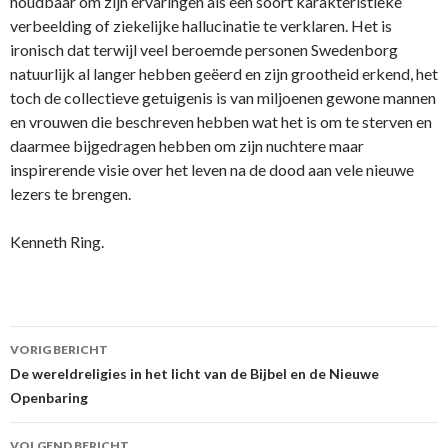
houdbaar om zijn ervaringen als een soort karakteristieke
verbeelding of ziekelijke hallucinatie te verklaren. Het is
ironisch dat terwijl veel beroemde personen Swedenborg
natuurlijk al langer hebben geëerd en zijn grootheid erkend, het
toch de collectieve getuigenis is van miljoenen gewone mannen
en vrouwen die beschreven hebben wat het is om te sterven en
daarmee bijgedragen hebben om zijn nuchtere maar
inspirerende visie over het leven na de dood aan vele nieuwe
lezers te brengen.
Kenneth Ring.
Berichtnavigatie
VORIG BERICHT
De wereldreligies in het licht van de Bijbel en de Nieuwe
Openbaring
VOLGEND BERICHT