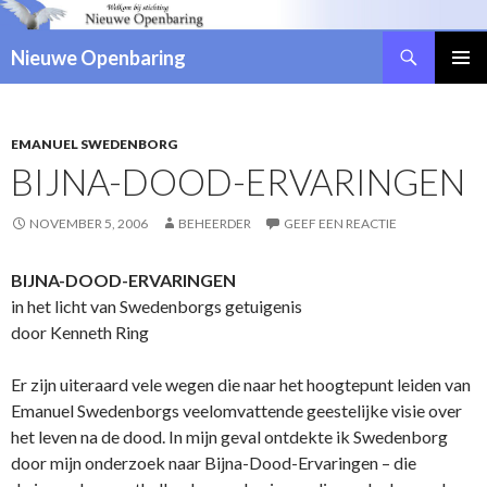
Zoeken
Nieuwe Openbaring
NAAR
DE
INHOUD
SPRINGEN
EMANUEL SWEDENBORG
BIJNA-DOOD-ERVARINGEN
NOVEMBER 5, 2006
BEHEERDER
GEEF EEN REACTIE
BIJNA-DOOD-ERVARINGEN
in het licht van Swedenborgs getuigenis
door Kenneth Ring
Er zijn uiteraard vele wegen die naar het hoogtepunt leiden van
Emanuel Swedenborgs veelomvattende geestelijke visie over
het leven na de dood. In mijn geval ontdekte ik Swedenborg
door mijn onderzoek naar Bijna-Dood-Ervaringen – die