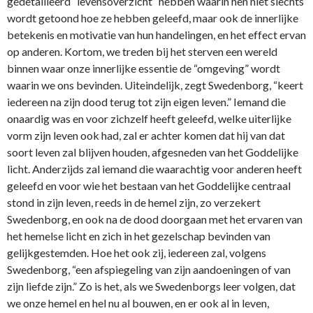
gedetailleerd “levensoverzicht” hebben waarin hen niet slechts
wordt getoond hoe ze hebben geleefd, maar ook de innerlijke
betekenis en motivatie van hun handelingen, en het effect ervan
op anderen. Kortom, we treden bij het sterven een wereld
binnen waar onze innerlijke essentie de “omgeving” wordt
waarin we ons bevinden. Uiteindelijk, zegt Swedenborg, “keert
iedereen na zijn dood terug tot zijn eigen leven.” Iemand die
onaardig was en voor zichzelf heeft geleefd, welke uiterlijke
vorm zijn leven ook had, zal er achter komen dat hij van dat
soort leven zal blijven houden, afgesneden van het Goddelijke
licht. Anderzijds zal iemand die waarachtig voor anderen heeft
geleefd en voor wie het bestaan van het Goddelijke centraal
stond in zijn leven, reeds in de hemel zijn, zo verzekert
Swedenborg, en ook na de dood doorgaan met het ervaren van
het hemelse licht en zich in het gezelschap bevinden van
gelijkgestemden. Hoe het ook zij, iedereen zal, volgens
Swedenborg, “een afspiegeling van zijn aandoeningen of van
zijn liefde zijn.” Zo is het, als we Swedenborgs leer volgen, dat
we onze hemel en hel nu al bouwen, en er ook al in leven,