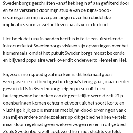
Swedenborgs geschriften vanaf het begin af aan gefilterd door
en zelfs versterkt door mijn studie van de bijna-dood-
ervaringen en mijn overpeinzingen over hun duidelijke
implicaties voor zowel het leven na als voor de dood.
Het boek dat u nu in handen heeft is in feite een uitstekende
introductie tot Swedenborgs visie en zijn opvattingen over het
hiernamaals, omdat het put uit Swedenborgs meest bekende
en blijvend populaire werk over dit onderwerp: Hemel en Hel.
En, zoals men spoedig zal merken, is dit helemaal geen
weergave die op theologische dogma’s terug gaat, maar eerder
geworteld is in Swedenborgs eigen persoonlijke en
buitengewone bezoeken aan de geestelijke wereld zelf. Zijn
openbaringen komen echter niet voort uit het soort korte en
vluchtige kijkjes die mensen met bijna-dood-ervaringen vaak
aan mij en andere onderzoekers op dit gebied hebben verteld,
maar door regelmatige en weloverwogen reizen in dit gebied.
Zoals Swedenborg zelf zegt werd hem niet slechts verteld,