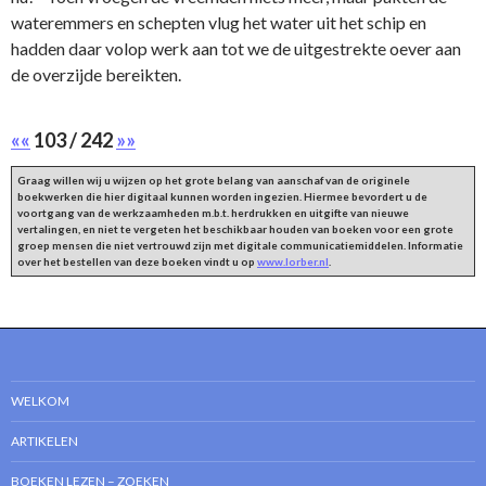
wateremmers en schepten vlug het water uit het schip en
hadden daar volop werk aan tot we de uitgestrekte oever aan
de overzijde bereikten.
««
103 / 242
»»
Graag willen wij u wijzen op het grote belang van aanschaf van de originele
boekwerken die hier digitaal kunnen worden ingezien. Hiermee bevordert u de
voortgang van de werkzaamheden m.b.t. herdrukken en uitgifte van nieuwe
vertalingen, en niet te vergeten het beschikbaar houden van boeken voor een grote
groep mensen die niet vertrouwd zijn met digitale communicatiemiddelen. Informatie
over het bestellen van deze boeken vindt u op
www.lorber.nl
.
WELKOM
ARTIKELEN
BOEKEN LEZEN – ZOEKEN