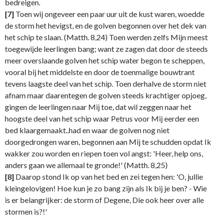
bedreigen.
[7]
Toen wij ongeveer een paar uur uit de kust waren, woedde
de storm het hevigst, en de golven begonnen over het dek van
het schip te slaan. (Matth. 8,24) Toen werden zelfs Mijn meest
toegewijde leerlingen bang; want ze zagen dat door de steeds
meer overslaande golven het schip water begon te scheppen,
vooral bij het middelste en door de toenmalige bouwtrant
tevens laagste deel van het schip. Toen derhalve de storm niet
afnam maar daarentegen de golven steeds krachtiger opjoeg,
gingen de leerlingen naar Mij toe, dat wil zeggen naar het
hoogste deel van het schip waar Petrus voor Mij eerder een
bed klaargemaakt..had en waar de golven nog niet
doorgedrongen waren, begonnen aan Mij te schudden opdat Ik
wakker zou worden en riepen toen vol angst: 'Heer, help ons,
anders gaan we allemaal te gronde!' (Matth. 8,25)
[8]
Daarop stond Ik op van het bed en zei tegen hen: 'O, jullie
kleingelovigen! Hoe kun je zo bang zijn als Ik bij je ben? - Wie
is er belangrijker: de storm of Degene, Die ook heer over alle
stormen is?!'