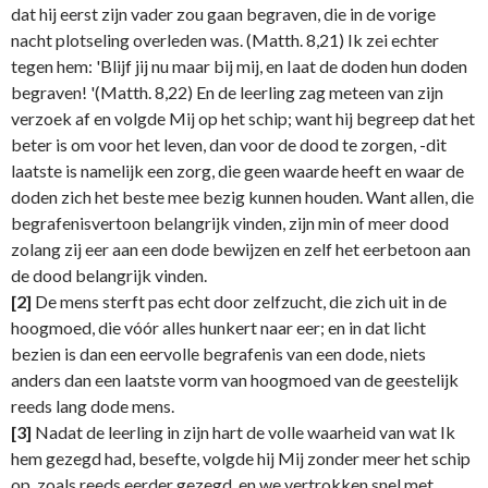
dat hij eerst zijn vader zou gaan begraven, die in de vorige
nacht plotseling overleden was. (Matth. 8,21) Ik zei echter
tegen hem: 'Blijf jij nu maar bij mij, en Iaat de doden hun doden
begraven! '(Matth. 8,22) En de leerling zag meteen van zijn
verzoek af en volgde Mij op het schip; want hij begreep dat het
beter is om voor het leven, dan voor de dood te zorgen, -dit
laatste is namelijk een zorg, die geen waarde heeft en waar de
doden zich het beste mee bezig kunnen houden. Want allen, die
begrafenisvertoon belangrijk vinden, zijn min of meer dood
zolang zij eer aan een dode bewijzen en zelf het eerbetoon aan
de dood belangrijk vinden.
[2]
De mens sterft pas echt door zelfzucht, die zich uit in de
hoogmoed, die vóór alles hunkert naar eer; en in dat licht
bezien is dan een eervolle begrafenis van een dode, niets
anders dan een laatste vorm van hoogmoed van de geestelijk
reeds lang dode mens.
[3]
Nadat de leerling in zijn hart de volle waarheid van wat Ik
hem gezegd had, besefte, volgde hij Mij zonder meer het schip
op, zoals reeds eerder gezegd, en we vertrokken snel met