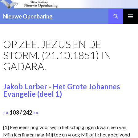
Zoeken
Nieuwe Openbaring
NAAR
DE
INHOUD
OP ZEE. JEZUS EN DE
SPRINGEN
STORM. (21.10.1851) IN
GADARA.
Jakob Lorber
-
Het Grote Johannes
Evangelie (deel 1)
««
103 / 242
»»
[1]
Eveneens nog voor wij in het schip gingen kwam één van
Mijn leerlingen naar Mij toe en vroeg Mij of Ik het goed vond