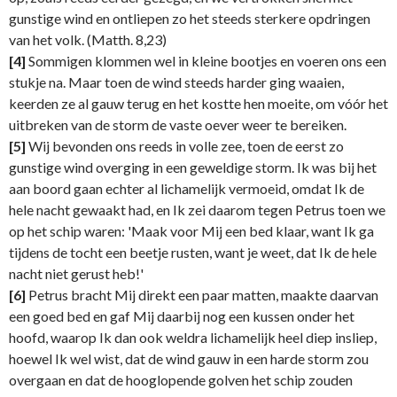
gunstige wind en ontliepen zo het steeds sterkere opdringen
van het volk. (Matth. 8,23)
[4]
Sommigen klommen wel in kleine bootjes en voeren ons een
stukje na. Maar toen de wind steeds harder ging waaien,
keerden ze al gauw terug en het kostte hen moeite, om vóór het
uitbreken van de storm de vaste oever weer te bereiken.
[5]
Wij bevonden ons reeds in volle zee, toen de eerst zo
gunstige wind overging in een geweldige storm. Ik was bij het
aan boord gaan echter al lichamelijk vermoeid, omdat Ik de
hele nacht gewaakt had, en Ik zei daarom tegen Petrus toen we
op het schip waren: 'Maak voor Mij een bed klaar, want Ik ga
tijdens de tocht een beetje rusten, want je weet, dat Ik de hele
nacht niet gerust heb!'
[6]
Petrus bracht Mij direkt een paar matten, maakte daarvan
een goed bed en gaf Mij daarbij nog een kussen onder het
hoofd, waarop Ik dan ook weldra lichamelijk heel diep insliep,
hoewel Ik wel wist, dat de wind gauw in een harde storm zou
overgaan en dat de hooglopende golven het schip zouden