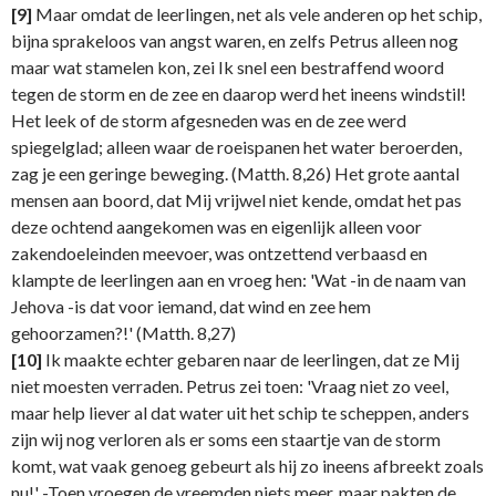
[9]
Maar omdat de leerlingen, net als vele anderen op het schip,
bijna sprakeloos van angst waren, en zelfs Petrus alleen nog
maar wat stamelen kon, zei Ik snel een bestraffend woord
tegen de storm en de zee en daarop werd het ineens windstil!
Het leek of de storm afgesneden was en de zee werd
spiegelglad; alleen waar de roeispanen het water beroerden,
zag je een geringe beweging. (Matth. 8,26) Het grote aantal
mensen aan boord, dat Mij vrijwel niet kende, omdat het pas
deze ochtend aangekomen was en eigenlijk alleen voor
zakendoeleinden meevoer, was ontzettend verbaasd en
klampte de leerlingen aan en vroeg hen: 'Wat -in de naam van
Jehova -is dat voor iemand, dat wind en zee hem
gehoorzamen?!' (Matth. 8,27)
[10]
Ik maakte echter gebaren naar de leerlingen, dat ze Mij
niet moesten verraden. Petrus zei toen: 'Vraag niet zo veel,
maar help liever al dat water uit het schip te scheppen, anders
zijn wij nog verloren als er soms een staartje van de storm
komt, wat vaak genoeg gebeurt als hij zo ineens afbreekt zoals
nu!' -Toen vroegen de vreemden niets meer, maar pakten de